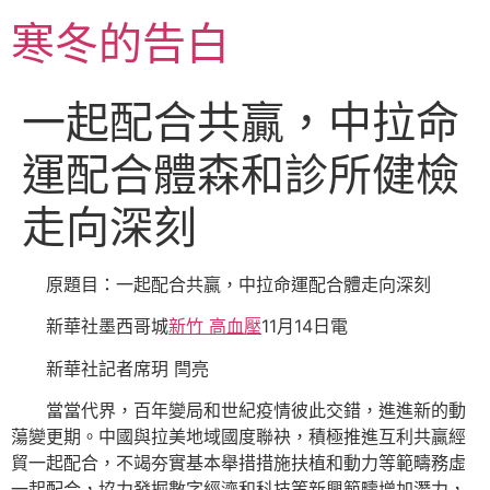
跳
寒冬的告白
至
主
要
一起配合共贏，中拉命
內
容
運配合體森和診所健檢
走向深刻
原題目：一起配合共贏，中拉命運配合體走向深刻
新華社墨西哥城
新竹 高血壓
11月14日電
新華社記者席玥 閆亮
當當代界，百年變局和世紀疫情彼此交錯，進進新的動
蕩變更期。中國與拉美地域國度聯袂，積極推進互利共贏經
貿一起配合，不竭夯實基本舉措措施扶植和動力等範疇務虛
一起配合，協力發掘數字經濟和科技等新興範疇增加潛力，