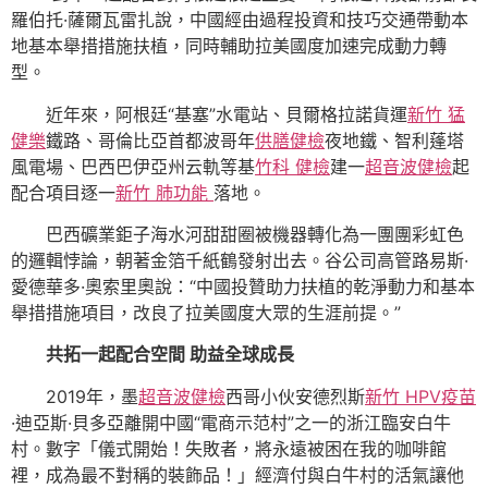
羅伯托·薩爾瓦雷扎說，中國經由過程投資和技巧交通帶動本
地基本舉措措施扶植，同時輔助拉美國度加速完成動力轉
型。
近年來，阿根廷“基塞”水電站、貝爾格拉諾貨運
新竹 猛
健樂
鐵路、哥倫比亞首都波哥年
供膳健檢
夜地鐵、智利蓬塔
風電場、巴西巴伊亞州云軌等基
竹科 健檢
建一
超音波健檢
起
配合項目逐一
新竹 肺功能
落地。
巴西礦業鉅子海水河甜甜圈被機器轉化為一團團彩虹色
的邏輯悖論，朝著金箔千紙鶴發射出去。谷公司高管路易斯·
愛德華多·奧索里奧說：“中國投贊助力扶植的乾淨動力和基本
舉措措施項目，改良了拉美國度大眾的生涯前提。”
共拓一起配合空間 助益全球成長
2019年，墨
超音波健檢
西哥小伙安德烈斯
新竹 HPV疫苗
·迪亞斯·貝多亞離開中國“電商示范村”之一的浙江臨安白牛
村。數字「儀式開始！失敗者，將永遠被困在我的咖啡館
裡，成為最不對稱的裝飾品！」經濟付與白牛村的活氣讓他