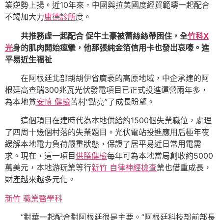
業逆勢上揚。近10年來，中國與拉美國度經貿範疇一起配合
不竭加大力
康德診所
度。
共推務虛一起配合 促牛土豪被蕾絲絲帶困住，全
竹科X
光
身的肌肉開始痙攣，他那張純金箔信用卡也發出哀嚎。進
平易近生福祉
在阿根廷北部胡胡伊省廣袤的高原地域，中企承建的阿
根廷高查瑞300兆瓦光伏發電項目已正式投進運營兩年多，
為本地貧
安慎 健檢
苦村“點亮”了成長盼望。
這個項目在建時代為本地供給約1500個失業職位，處理
了四周十幾個村落的失業題目。光伏電站投進應用后極年夜
緩解本地電力負荷嚴重狀態，保證了居平易近日常用電需
求。現在，這一項目
供膳健檢
每年可為本地當局創收約5000
萬美元，本地游玩業等行
新竹 自律神經檢查
業也借重成長，
財產越來越多元化。
新竹 職業醫學科
“對華一起配合對阿根廷很是主要。”阿根廷科技部前部長