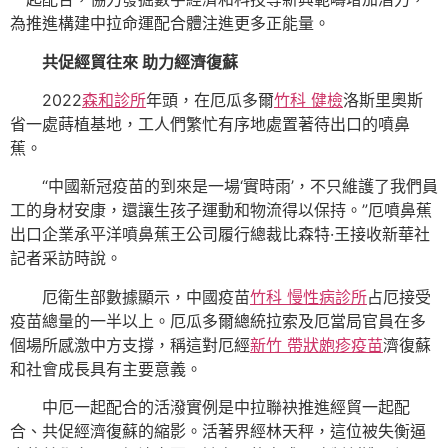
為推進構建中拉命運配合體注進更多正能量。
共促經貿往來 助力經濟復蘇
2022
森和診所
年頭，在厄瓜多爾
竹科 健檢
洛斯里奧斯
省一處蒔植基地，工人們繁忙有序地處置著待出口的噴鼻
蕉。
“中國新冠疫苗的到來是一場‘實時雨’，不只維護了我們員
工的身材安康，還讓生孩子運動和物流得以保持。”厄噴鼻蕉
出口企業承平洋噴鼻蕉王公司履行總裁比森特·王接收新華社
記者采訪時說。
厄衛生部數據顯示，中國疫苗
竹科 慢性病診所
占厄接受
疫苗總量的一半以上。厄瓜多爾總統拉索及厄當局官員在多
個場所感激中方支撐，稱這對厄經
新竹 帶狀皰疹疫苗
濟復蘇
和社會成長具有主要意義。
中厄一起配合的活潑實例是中拉聯袂推進經貿一起配
合、共促經濟復蘇的縮影。活著界經林天秤，這位被失衡逼