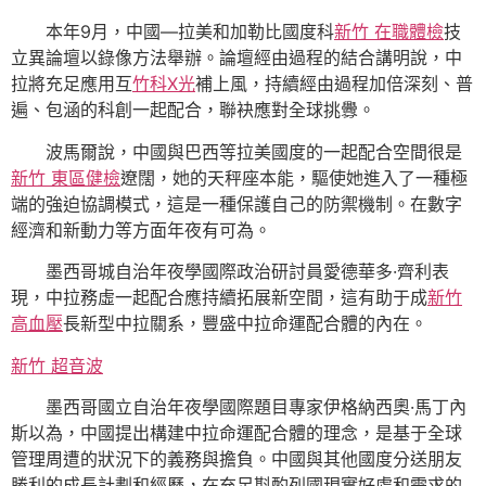
本年9月，中國—拉美和加勒比國度科
新竹 在職體檢
技
立異論壇以錄像方法舉辦。論壇經由過程的結合講明說，中
拉將充足應用互
竹科X光
補上風，持續經由過程加倍深刻、普
遍、包涵的科創一起配合，聯袂應對全球挑釁。
波馬爾說，中國與巴西等拉美國度的一起配合空間很是
新竹 東區健檢
遼闊，她的天秤座本能，驅使她進入了一種極
端的強迫協調模式，這是一種保護自己的防禦機制。在數字
經濟和新動力等方面年夜有可為。
墨西哥城自治年夜學國際政治研討員愛德華多·齊利表
現，中拉務虛一起配合應持續拓展新空間，這有助于成
新竹
高血壓
長新型中拉關系，豐盛中拉命運配合體的內在。
新竹 超音波
墨西哥國立自治年夜學國際題目專家伊格納西奧·馬丁內
斯以為，中國提出構建中拉命運配合體的理念，是基于全球
管理周遭的狀況下的義務與擔負。中國與其他國度分送朋友
勝利的成長計劃和經歷，在充足斟酌列國現實好處和需求的