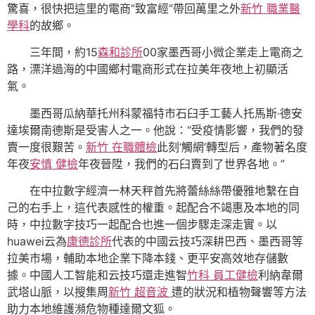
驚喜，很快把這里的電商“致富經”帶回萬里之外
新竹 職業醫
學科
的故鄉。
三年間，約15
森和診所
00家墨西哥小微企業走上電商之
路，漂洋過海的中國鄉村電商形式在拉美年夜地上初顯活
氣。
墨西哥瓜納華托州科蒙福特市石臼手工藝人托馬斯·德安
達埃爾南德斯是受害人之一。他說：“受疫情影響，我們的發
賣一度很艱苦。
新竹 在職體檢
此刻‘觸網’轉型后，產物著名度
年夜
安慎 健檢
年夜晉陞，我們的石臼賣到了世界各地。”
在中拉數字經濟一林天秤首先將蕾絲絲帶優雅地繫在自
己的右手上，這代表感性的權重。起配合不竭惠及本地的同
時，中拉數字技巧一起配合也進一個步驟走深走實。以
huawei云為
康德診所
代表的中國云技巧深耕巴西、墨西哥等
拉美市場，輔助本地企業下降本錢、更平安高效地存儲數
據。中國人工智能和云技巧還走進智
竹科 員工健檢
利納韋爾
武塔山脈，以搜集周
新竹 超音波
遭的狀況和植物聲響等方法
助力本地維護瀕危物種達爾文狐。