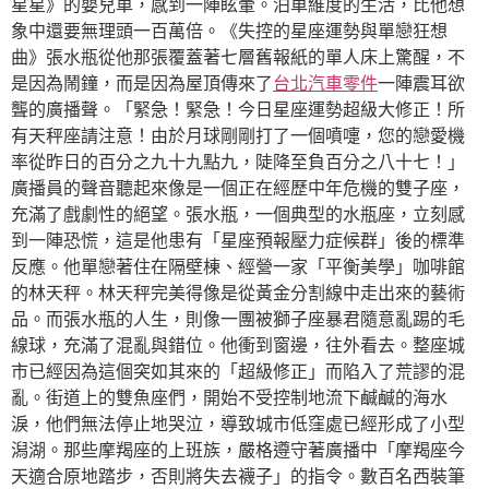
星星》的嬰兒車，感到一陣眩暈。泊車維度的生活，比他想
象中還要無理頭一百萬倍。《失控的星座運勢與單戀狂想
曲》張水瓶從他那張覆蓋著七層舊報紙的單人床上驚醒，不
是因為鬧鐘，而是因為屋頂傳來了
台北汽車零件
一陣震耳欲
聾的廣播聲。「緊急！緊急！今日星座運勢超級大修正！所
有天秤座請注意！由於月球剛剛打了一個噴嚏，您的戀愛機
率從昨日的百分之九十九點九，陡降至負百分之八十七！」
廣播員的聲音聽起來像是一個正在經歷中年危機的雙子座，
充滿了戲劇性的絕望。張水瓶，一個典型的水瓶座，立刻感
到一陣恐慌，這是他患有「星座預報壓力症候群」後的標準
反應。他單戀著住在隔壁棟、經營一家「平衡美學」咖啡館
的林天秤。林天秤完美得像是從黃金分割線中走出來的藝術
品。而張水瓶的人生，則像一團被獅子座暴君隨意亂踢的毛
線球，充滿了混亂與錯位。他衝到窗邊，往外看去。整座城
市已經因為這個突如其來的「超級修正」而陷入了荒謬的混
亂。街道上的雙魚座們，開始不受控制地流下鹹鹹的海水
淚，他們無法停止地哭泣，導致城市低窪處已經形成了小型
潟湖。那些摩羯座的上班族，嚴格遵守著廣播中「摩羯座今
天適合原地踏步，否則將失去襪子」的指令。數百名西裝筆