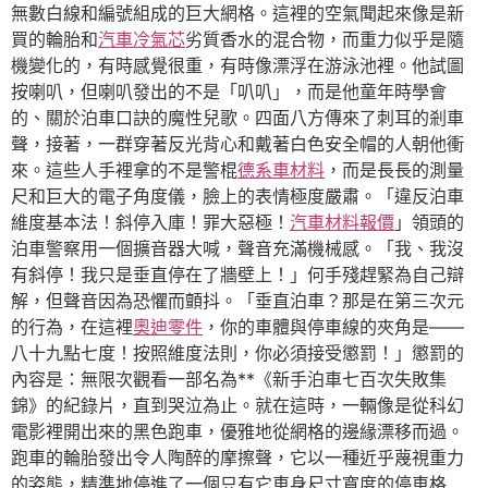
無數白線和編號組成的巨大網格。這裡的空氣聞起來像是新
買的輪胎和
汽車冷氣芯
劣質香水的混合物，而重力似乎是隨
機變化的，有時感覺很重，有時像漂浮在游泳池裡。他試圖
按喇叭，但喇叭發出的不是「叭叭」，而是他童年時學會
的、關於泊車口訣的魔性兒歌。四面八方傳來了刺耳的剎車
聲，接著，一群穿著反光背心和戴著白色安全帽的人朝他衝
來。這些人手裡拿的不是警棍
德系車材料
，而是長長的測量
尺和巨大的電子角度儀，臉上的表情極度嚴肅。「違反泊車
維度基本法！斜停入庫！罪大惡極！
汽車材料報價
」領頭的
泊車警察用一個擴音器大喊，聲音充滿機械感。「我、我沒
有斜停！我只是垂直停在了牆壁上！」何手殘趕緊為自己辯
解，但聲音因為恐懼而顫抖。「垂直泊車？那是在第三次元
的行為，在這裡
奧迪零件
，你的車體與停車線的夾角是——
八十九點七度！按照維度法則，你必須接受懲罰！」懲罰的
內容是：無限次觀看一部名為**《新手泊車七百次失敗集
錦》的紀錄片，直到哭泣為止。就在這時，一輛像是從科幻
電影裡開出來的黑色跑車，優雅地從網格的邊緣漂移而過。
跑車的輪胎發出令人陶醉的摩擦聲，它以一種近乎蔑視重力
的姿態，精準地停進了一個只有它車身尺寸寬度的停車格