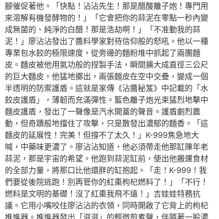
腳催促著他。「快點！沾沾先生！那是醋酸離子炮！專門用
來溶解有機發酵物的！」「它會把你的蒜泥在零點一秒內變
成無菌的、純淨的白醋！那是浩劫啊！」「不准動我的蒜
泥！」廖沾沾發出了醬料學家對待信仰般的怒吼。他以一種
專業包水餃的極限速度，從旁邊的麵粉堆中抓起了兩團麵
皮。麵皮被他用氣功般的捏製手法，瞬間擴大成直徑三公尺
的巨大麵皮。他猛地擲出，兩張麵皮在空中交疊，變成一個
半透明的防禦護盾。這就是家傳《沾醬秘笈》中記載的「水
餃皮護盾」，薄韌而充滿彈性。藍色離子炮光束猛烈地擊中
麵皮護盾，發出了一聲像是汽水開蓋的聲音。護盾劇烈震
動，但奇蹟般地擋住了攻擊，只是散發出濃郁的麵香。「這
麵皮的延展性！完美！但撐不了太久！」K-999焦急地大
喊，中藥味更濃了。廖沾沾知道，他必須帶走他那缸陳年老
蒜泥，那是宇宙的希望。他跑到蒜泥缸前，使出他搬運食材
的全部力量，將那口比他還胖的缸抱起。「走！K-999！我
們要從後院逃跑！別再管你的紅棗枸杞燃料了！」「不行！
燃料是文明的基礎！沒了紅棗我飛不遠！」吉娃娃特務抗
議。它用小嘴咬住廖沾沾的衣領，同時開啟了它背上的枸杞
推進器。推進器發出「滋滋」的輕微煎煮聲，伴隨著一股濃