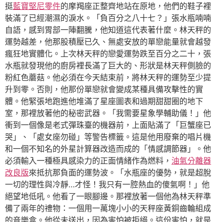
挺
藍寶堅尼零件
的摩羯座正整齊地站在原地，他們的鞋子裡
裝滿了已經潮濕的淚水。「負百分之八十七？」張水瓶喃喃
自語，感到胃部一陣翻騰，他知道這代表著什麼。林天秤的
運勢越差，他那股積壓已久、無處安放的單戀能量就會越發
瘋狂地實體化。上次林天秤的戀愛運勢跌至百分之二十，張
水瓶就發現他的廚房裡長滿了巨大的、形狀是林天秤側臉的
粉紅色蘑菇。他必須在今天結束前，將林天秤的運勢至少提
升到零。否則，他那份單戀就會變成某種具備攻擊性的實
體。他緊張地跑進他堆滿了星座圖表和過期甜甜圈的地下
室，那裡放著他的秘密武器。「我需要星象學輔助儀！」他
衝到一個像是老式彈珠臺的機器前，上面貼滿了「巨蟹座已
哭」、「處女座勿碰」等警告標籤。這是他用廢棄的唱片機
和一個不知名的外星計算器改造而成的「情感調節器」。他
必須輸入一種極具感染力的正面情緒作為燃料，
油氣分離器
改良版
來抵抗那負面的運勢波。「水瓶座的優勢，就是超脫
一切的理性與冷靜…才怪！我只有一腔熱血的傻氣啊！」他
絕望地低吼。他看了一眼腳邊。那裡放著一個他為林天秤準
備了兩年的禮物：一個用一萬塊小小的天秤座黃銅齒輪組成
的音樂盒。他從未送出，因為害怕被拒絕。這份害怕，就是