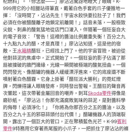
杞燃料」。「你怎麼——」廖沾沾驚訝地瞪大了眼睛。K-
999用它的小短腿站得筆直，戴著白色手套的爪子優雅地一
揮：「沒時間了，沾沾先生！宇宙水餃快要拉肚子了！我們
必須在你被醋酸離子炮鎖定前離開！」話音未落，一股極致
尖銳、刺鼻的酸氣猛地從店門口灌入，伴隨著一個狂妄自大
的電子音效：「警告！這裡的醬油比例嚴重失衡！百分之九
十九點九九的醋，才是真理！」廖沾沾知道，這是他的宿
敵，王
水箱精
醋狂，已經找上門了。他的宇宙冒險，被迫從
他對蒜泥的焦慮中，正式開始了。一個狂妄的影子佔滿了那
扇被撞破的牆門邊緣，光線一瞬間被極端的酸氣扭曲。一個
閃閃發光、像醋罐的機器人緩緩漂浮進來，它的底座還不斷
噴射著白色醋霧。它身上掛著「醋狂派大勝利」的霓虹燈
牌，閃爍得讓人眼睛發疼，同時發出警報。王醋狂的聲音再
次響起，這次帶著金屬回音的嘲弄，刺耳
Skoda零件
得像是
磨砂紙。「廖沾沾！你那充滿腐敗氣味的蒜泥，是對醬料學
的侮辱！必須淨化！」「你將為你那百分之五的醬油，以及
百分之九十五的邪惡蒜頭付出代價！」醋罐機器人的頂端裂
開，露出了一個巨大的管口，正在聚積藍色光芒。K-99
賓利
零件
9特務用它穿著燕尾服的小爪子，一把抓住了廖沾沾的褲