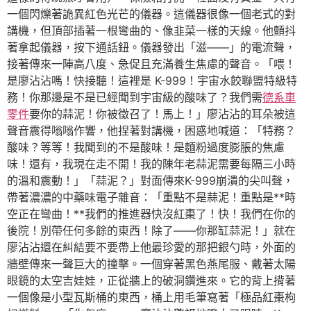
一個閃爍著詭異紅色光芒的儀器。這儀器很像一個老式的對
講機，但頂部插著一根彎曲的、像韭菜一樣的天線。他顫抖
著拿起儀器，按下通話鈕。儀器發出「滋——」的電流聲，
接著傳來一陣高八度、急促且充滿養生焦慮的聲音。「喂！
是廖沾沾嗎！快接聽！這裡是 K-999！宇宙水餃聯盟特級特
務！你那邊是不是已經聞到宇宙級的酸味了？我們需
德系車
零件
要你的蒜泥！你被徵召了！馬上！」廖沾沾的耳朵被這
聲音震得嗡嗡作響，他捏著對講機，困惑地喊道：「特務？
酸味？等等！我聞到的不是酸味！是麵粉過度膨脹的焦慮
味！還有，我現在走不開！我的陳年老蒜泥需要每隔三小時
的溫和震動！」「蒜泥？」對面傳來K-999崩潰的尖叫聲，
帶著濃濃的中藥味電子雜音：「重點不是蒜泥！重點是**時
空正在彎曲！**我們的推進器快沒紅棗了！快！我們在你的
後院！別帶任何多餘的東西！除了——你那缸蒜泥！」就在
廖沾沾還在糾結要不要帶上他最珍愛的那把銀勺時，外面的
牆壁傳來一聲巨大的撞擊。一個穿著黑色燕尾服、戴著太陽
眼鏡的太空吉娃娃，正從牆上的破洞鑽進來。它的背上揹著
一個像是小型瓦斯桶的東西，桶上用毛筆寫著「極品紅棗枸