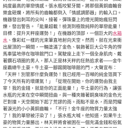
純度最高的單戀情感。張水瓶咬緊牙關，將那個黃銅齒輪音
樂盒砸爛，將所有的齒輪都倒入「情感調節器」的輸入口。
機器發出刺耳的尖叫，接著，彈珠臺上的燈光開始瘋狂閃
爍，發出警告。「能量超載！檢測到極致純粹的單戀能量！
目標：提升天秤座運勢！」在機器的頂部，一個巨大的
水箱
水
、像彩虹一樣的光束筆直地射向天空。然而，就在光束衝
出屋頂的一瞬間，一輛塗滿了金色、裝飾著巨大公牛角的悍
馬車猛地停在咖啡館門口。駕駛座上走下一個全身肌肉、戴
著鑽石項圈的男人，那人正是林天秤的狂熱追求者——金牛
座霸總牛土豪。牛土豪一腳踢開咖啡館的門，大聲宣布：
「天秤！別管那什麼負運勢！我已經用一百噸的純金箔買下
了今天所有的壞運氣！」「從現在開始，你的運勢由我主
宰！我的金錢，就是你的正面能量！」牛土豪的行為，讓張
水瓶的光束在空中瞬間扭曲，與一種夾雜著銅臭味的金色光
芒對撞。天空開始下起了荒謬的雨。雨點不是水，而是閃耀
著淚光的小小黃銅齒輪。「不行！金牛座的物質力量太強
了！我的單戀被汙染了！」張水瓶大喊。他知道，如果牛土
豪的物質力量勝出，林天秤將會被困在一個充滿金錢和俗氣