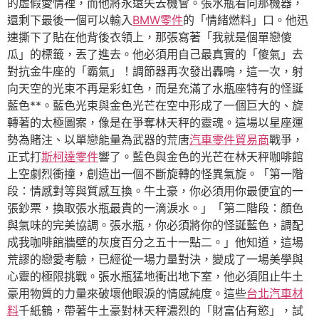
的虛假愛情裡，而他將永遠失去機會。張水瓶看向那機器，
還剩下最後一個可以輸入
BMW零件
的「情緒燃料」口。他迅
速撕下了貼在他背後衣領上，那張寫著「我就是個單戀傻
瓜」的標籤，丟了進去。他必須用自己最真實的「傻氣」去
對抗金牛座的「霸氣」！調節器再次發出轟鳴，這一次，射
向天空的光束不再是彩虹色，而是充滿了水瓶座特有的怪誕
藍色**。藍色光束與金色光芒在空中形成了一個巨大的、旋
轉著的太極圖案，像是在爭奪林天秤的靈魂。這場以星座運
勢為賭注、以單戀能量為武器的荒唐
汽車零件貿易商
戰爭，
正式打
斯柯達零件
響了。藍色與金色的光芒在林天秤咖啡館
上空劇烈衝撞，創造出一個不斷旋轉的怪異氣旋。「第一階
段：情感對等與質感互換。牛土豪，你必須用你最便宜的一
張鈔票，換取張水瓶最貴的一滴淚水。」「第二階段：顏色
與氣味的完美協調。張水瓶，你必須將你的怪誕藍色，調配
成我咖啡館牆壁的灰度百分之五十一點二。」他知道，這場
荒謬的戀愛考驗，已經從一場力量對決，變成了一場美學與
心靈的極限挑戰。張水瓶猛地衝出地下室，他必須阻止牛土
豪用物質的力量來破壞他眼淚的情感純度。這些
台北汽車材
料
千紙鶴，帶著牛土豪對林天秤濃烈的「財富佔有慾」，試