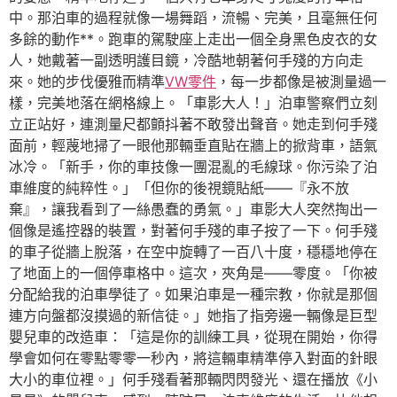
中。那泊車的過程就像一場舞蹈，流暢、完美，且毫無任何
多餘的動作**。跑車的駕駛座上走出一個全身黑色皮衣的女
人，她戴著一副透明護目鏡，冷酷地朝著何手殘的方向走
來。她的步伐優雅而精準
VW零件
，每一步都像是被測量過一
樣，完美地落在網格線上。「車影大人！」泊車警察們立刻
立正站好，連測量尺都顫抖著不敢發出聲音。她走到何手殘
面前，輕蔑地掃了一眼他那輛垂直貼在牆上的掀背車，語氣
冰冷。「新手，你的車技像一團混亂的毛線球。你污染了泊
車維度的純粹性。」「但你的後視鏡貼紙——『永不放
棄』，讓我看到了一絲愚蠢的勇氣。」車影大人突然掏出一
個像是遙控器的裝置，對著何手殘的車子按了一下。何手殘
的車子從牆上脫落，在空中旋轉了一百八十度，穩穩地停在
了地面上的一個停車格中。這次，夾角是——零度。「你被
分配給我的泊車學徒了。如果泊車是一種宗教，你就是那個
連方向盤都沒摸過的新信徒。」她指了指旁邊一輛像是巨型
嬰兒車的改造車：「這是你的訓練工具，從現在開始，你得
學會如何在零點零零一秒內，將這輛車精準停入對面的針眼
大小的車位裡。」何手殘看著那輛閃閃發光、還在播放《小