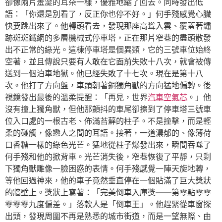
卻像兩片羞澀的耳朵一樣，優雅地縮了回去。同時發出低
語：「你還是別看了，反正你也停不好。」何手殘感覺心臟
快要跳出來了。他轉頭看去，發現那座高聳入雲、覆蓋著鏽
跡斑斑鐵網的多層機械式停車塔，正在那片窄巷的盡頭散發
出不正常的綠光。這棟停車塔是個異類，它的三號車位始終
空著，並且傳說只要有人敢在它面前失敗十八次，就會被傳
送到一個泊車地獄。他已經失敗了十七次。現在是第十八
次。他打了方向盤，車頭朝著銅獨角獸的方向猛地偏轉。後
視鏡發出最後的溫柔提醒：「再見，世界
汽車空氣芯
。」他
沒有撞上獨角獸，但他那顫抖的車尾卻擦到了停車塔三號車
位入口處的一根古老、佈滿苔蘚的柱子。不是撞擊，而是輕
柔的碰觸，像戀人之間的耳語。接著，一道濃郁的、像薄荷
口香糖一樣的綠色光芒。猛地從柱子爆發出來，瞬間吞噬了
何手殘和他的掀背車。光芒消失後，窄巷恢復了平靜，只剩
下獨角獸雕像一臉困惑的表情。何手殘感覺一陣天旋地轉，
等他回過神來，他的車子竟然垂直停在一個貼滿了巨大獎狀
的牆壁上。獎狀上寫著：「完美倒車入庫獎——第零點零零
零零零九度偏差。」落款人是「倒車王」。他趕緊從車窗探
出頭，發現周圍不再是熟悉的城市街道，而是一望無際、由