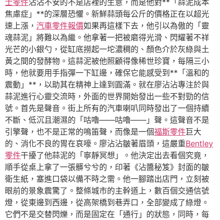
士零件
沾沾不安的不是店裡的生意，而是他對**「蒜泥成本
焦慮症」**的深層恐懼。新鮮蒜頭每公斤的價格正在以超光
速上漲，
汽車零件報價
如果再這樣下去，他引以為傲的「靈
魂蒜泥」將難以為繼。他拿著一把被磨得光滑、閃耀著不祥
光芒的小銀勺，從缸底撈起一坨濃稠的、顏色介於灰綠與土
黃之間的發酵物。這蒜泥被他照顧得像稀世珍寶，每隔三小
時，他就要用手指彈一下缸邊，確保它能感受到**「溫和的
震動」**，以助其在精神上達到圓滿。就在廖沾沾專注於與
蒜泥進行心靈交流時，外面的世界開始發出一些不對勁的信
號。首先是聲音。街上所有的汽車喇叭同時發出了一個持續
不斷、低沉且潮濕的「咕嚕——咕嚕——」聲。這聲音不是
引擎聲，也不是正常的鳴笛聲，而像是一個
福斯零件
巨大
的、消化不良的胃在哀嚎。廖沾沾皺著眉頭，這嚴重
Bentley
零件
干擾了他蒜泥的「寧靜冥想」。他決定出去看個究竟，
順手從桌上拿了一張髒兮兮的，印著《沾醬秘笈》封面的皺
衛生紙，塞進口袋以備不時之需。他一腳踏出店門，立刻被
眼前的景象震驚了。整條城市的主幹道上，數百個交通信號
燈，從東邊到西邊，從高架橋到巷弄口，全部變成了綠燈。
它們不是交替閃爍，而是固定在「通行」的狀態，同時，每