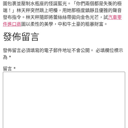
圖包裹並壓制水瓶座的怪誕藍光。「你們兩個都是失衡的極
端！」林天秤突然跳上吧檯，用她那極度鎮靜且優雅的聲音
發布指令。林天秤隨即將蕾絲絲帶拋向金色光芒，試
汽車零
件進口商
圖以柔性的美學，中和牛土豪的粗暴財富。
發佈留言
發佈留言必須填寫的電子郵件地址不會公開。
必填欄位標示
為
*
留言
*