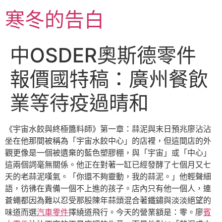
跳
寒冬的告白
至
主
要
中OSDER奧斯德零件
內
容
報價國特稿：廣州餐飲
業等待疫過晴和
《宇宙水餃與終極醬料師》第一章：蒜泥與末日預兆廖沾沾
坐在他那間被稱為「宇宙水餃中心」的店裡，但這間店的外
觀更像是一個被遺棄的藍色塑膠棚，與「宇宙」或「中心」
這兩個詞毫無關係。他正在對著一缸已經發酵了七個月又七
天的老蒜泥嘆氣。「你還不夠靈動，我的蒜泥。」他輕聲細
語，彷彿在責備一個不上進的孩子。店內只有他一個人，連
蒼蠅都因為難以忍受那股陳年蒜頭混合著鐵鏽與淡淡絕望的
味道而選
汽車零件
擇繞道飛行。今天的營業額是：零。廖
賓