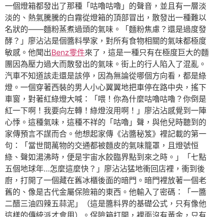
一個燈箱都發出了那種「咕嚕咕嚕」的聲音，並且有一層淡
淡的、熱氣騰騰的白霧從燈箱的頂部冒出，散發出一種難以
名狀的——麵粉蒸煮過頭的氣味。「麵粉焦慮？還是過度發
酵？」廖沾沾是個醬料學家，對所有食物相關的氣味都極度
敏感。他聞出
Benz零件
來了，這是一種只有在極度巨大的麵
團因為壓力過大而散發出的氣味。街上的行人陷入了混亂。
汽車不知道該走還是該停，因為無論從哪個方向看，都是綠
燈。一個穿著西裝的男人小心翼翼地把車停在路中央，搖下
車窗，對著紅綠燈大喊：「喂！你為什麼咕嚕咕嚕？你倒是
紅一下啊！我要向左轉！綠燈沒用啊！」廖沾沾感覺到一陣
心悸。這種氣味，這種不祥的「咕嚕」聲，與他兒時聽到的
家傳預言不謀而合。他想起家傳《沾醬秘笈》裡記載的第一
句：「當世間萬物的交通都被麵皮的氣味籠罩，且燈號恒
綠、聲如湯沸時，便是宇宙水餃臨界點到來之時。」「七點
五個地球年…怎麼這麼快？」廖沾沾猛地衝回店裡，衝到後
廚，打開了一個藏在舊冰櫃後面的暗門。暗門裡放著一個老
舊的、像是古代金屬保險箱的東西。他輸入了密碼：「一醬
二醋三油四辣五蒜泥」（這是醬料界的基礎公式，只有像他
這樣的傳統派才會用）。保險箱打開，裡面沒有黃金，只有