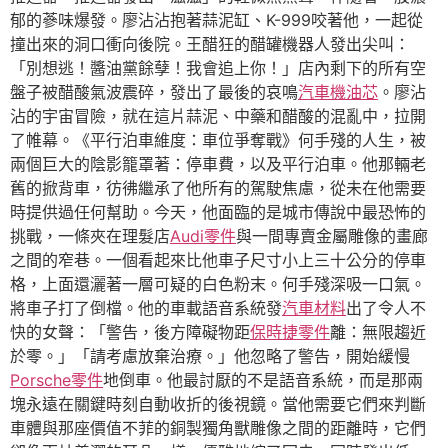
郁的蔘味爆發。廖沾沾抱著蒜泥缸、K-999咬著他，一起從
撞出來的洞口衝向後院。王醋狂的醋罐機器人發出尖叫：
「別想逃！醬油黨餘孽！我會追上你！」店內剩下的所有空
盤子被醋酸氣波震碎，發出了最後的哀鳴
汽車機油芯
。廖沾
沾的宇宙冒險，就在這片蒜泥、中藥和醋酸的混亂中，拉開
了帷幕。《平行泊車維度：車位爭奪戰》何手殘的人生，被
兩個巨大的陰影籠罩著：停車費，以及平行泊車。他那輛老
舊的掀背車，彷彿繼承了他所有的駕駛焦慮，從未在他需要
時提供過任何幫助。今天，他面臨的是城市傳說中最恐怖的
挑戰，一條夾在理髮店
Audi零件
與一間專賣金屬雕像的畫廊
之間的窄巷。一個看起來比他車子尺寸小上三十公分的停車
格，上面還灑著一層可疑的白色粉末。何手殘深吸一口氣。
將車子打了倒檔。他的車載語音系統發
汽車材料
出了令人不
快的女聲：「警告，後方障礙物距
保時捷零件
離：無限趨近
於零。」「請考慮放棄治療。」他忽略了警告，開始緩慢
Porsche零件
地倒車。他最討厭的不是語音系統，而是那兩
塊永遠在關鍵時刻自動收折的後視鏡。當他需要它們來判斷
車體與那座價值不菲的銅製獨角獸雕像之間的距離時，它們