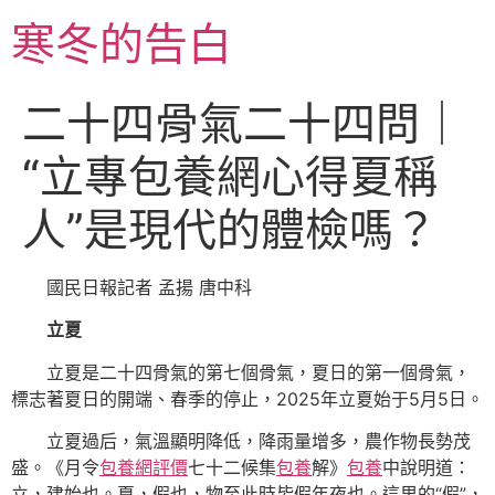
跳
寒冬的告白
至
主
要
二十四骨氣二十四問｜
內
容
“立專包養網心得夏稱
人”是現代的體檢嗎？
國民日報記者 孟揚 唐中科
立夏
立夏是二十四骨氣的第七個骨氣，夏日的第一個骨氣，
標志著夏日的開端、春季的停止，2025年立夏始于5月5日。
立夏過后，氣溫顯明降低，降雨量增多，農作物長勢茂
盛。《月令
包養網評價
七十二候集
包養
解》
包養
中說明道：
立，建始也。夏，假也，物至此時皆假年夜也。這里的“假”，