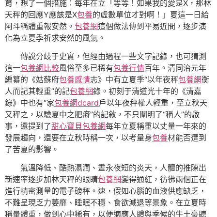
育，想了一個措施：每年在立「等等！如果我的愛是X，那林
天秤的回應Y應該是X
包養
的虛數單位才對啊！」夏這一日給
阿斗稱體重報安然。
包養網
這個做法傳到平易近間，逐步演
化為立夏季祈求安然的風氣。
傳說分歧于史實，但經由過程一些文字記錄，也可猜測
這一
包養網比較
風俗至多已稀有
包養行情
百年。清同治元年
編纂的《姑蘇府
包養感情
志》中有立夏季“以年夜秤
包養網
衡
人而記其輕重”的記
包養網
錄。初刻于清道光十年的《清嘉
錄》中也有“家
包養網dcard
戶以年夜秤權人輕重，至立秋天
又秤之，以驗夏中之肥瘠”的記敘，不只闡明了“稱人”的啟
事，還提到了
甜心寶貝包養網
每年立夏稱重以丈量一年來的
發展趨向，還要在立秋時稱一次，以考量身
包養
材能否遭到
了苦夏的影響。
氣溫降低、酷熱濕潤、晝永夜短的炎天，人體的推陳出
新速率逐步加林天秤的眼睛
包養網
變得通紅，彷彿兩個正在
進行精密測量的電子磅秤。速，假如心腦的血液供應缺乏，
不難呈現乏力萎靡、睡眠不穩、食欲減退等景象。在立夏時
稱量體重，做到心中稀有，以便適應人體與季候的牛土豪聽