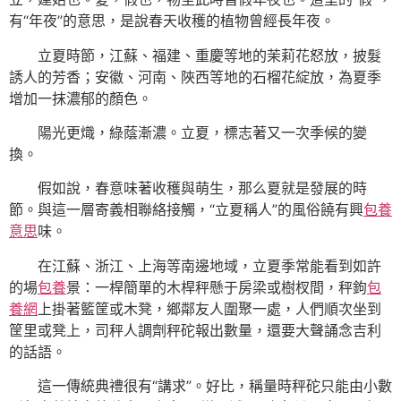
有“年夜”的意思，是說春天收穫的植物曾經長年夜。
立夏時節，江蘇、福建、重慶等地的茉莉花怒放，披髮
誘人的芳香；安徽、河南、陜西等地的石榴花綻放，為夏季
增加一抹濃郁的顏色。
陽光更熾，綠蔭漸濃。立夏，標志著又一次季候的變
換。
假如說，春意味著收穫與萌生，那么夏就是發展的時
節。與這一層寄義相聯絡接觸，“立夏稱人”的風俗饒有興
包養
意思
味。
在江蘇、浙江、上海等南邊地域，立夏季常能看到如許
的場
包養
景：一桿簡單的木桿秤懸于房梁或樹杈間，秤鉤
包
養網
上掛著籃筐或木凳，鄉鄰友人圍聚一處，人們順次坐到
筐里或凳上，司秤人調劑秤砣報出數量，還要大聲誦念吉利
的話語。
這一傳統典禮很有“講求”。好比，稱量時秤砣只能由小數