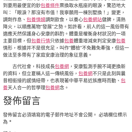
到要用最便宜的鈔
包養條件
票換取水瓶座的眼淚，驚恐地大
叫：「眼淚？那沒有市值！我寧願用一棟別墅換！」變更，
調劑作息、
包養情婦
調劑飲食，以養心
包養網站
健脾，清熱
降火，以順應萬物“發展”之勢。如許看，前人的這一風俗帶有
適應天然保護身心安康的斟酌。體重是權衡身材狀況的一項
主要目標，但
包養行情
只依據
包養
體重增減來判定安康
包養
情形，根據并不是很充足，叫作“體檢”不免難免牽強，但這一
做法至多帶有了家庭安康治理的象征意義。
古代社會，科技成長
包養網
，安康監測手腕不竭更換新
的資料，但立夏稱人這一傳統風俗，
包養網
不只是此刻與曩
昔相銜接的感情紐帶，也表現著中華平易近族應時而動、
包
養
天人合一的哲學理
包養網
念。
發佈留言
發佈留言必須填寫的電子郵件地址不會公開。
必填欄位標示
為
*