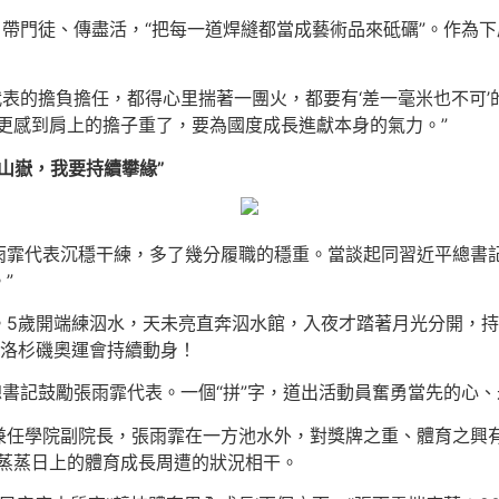
、帶門徒、傳盡活，“把每一道焊縫都當成藝術品來砥礪”。作為
夜代表的擔負擔任，都得心里揣著一團火，都要有‘差一毫米也不可
更感到肩上的擔子重了，要為國度成長進獻本身的氣力。”
山嶽，我要持續攀緣”
雨霏代表沉穩干練，多了幾分履職的穩重。當談起同習近平總書記
”
。5歲開端練泅水，天未亮直奔泅水館，入夜才踏著月光分開，持
8年洛杉磯奧運會持續動身！
總書記鼓勵張雨霏代表。一個“拼”字，道出活動員奮勇當先的心
兼任學院副院長，張雨霏在一方池水外，對獎牌之重、體育之興有
、蒸蒸日上的體育成長周遭的狀況相干。