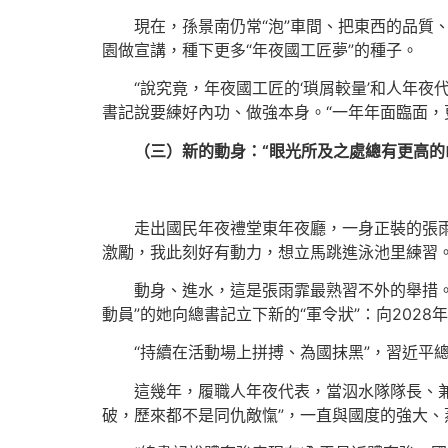
現在，孫景南仍常“泡”車間、把東西的品質
園做宣講，種下更多“年夜國工匠夢”的種子。
“說究竟，年夜國工匠的‘瑣屑較量’和人年
書記說要練好內功、做強本身。“一年年面臨面，
（三）新的動身：“眼光所及之處總有更高的
走出國民年夜禮堂東年夜廳，一身正裝的張
激勵，我此刻好有動力，想立馬跳進泳池里練習。
動身、進水，這是張雨霏最熟習不外的舉措
動員”的她向總書記立下新的“軍令狀”：向202
“持續在活動場上拼搏、為國抹黑”，習近平
這幾年，履職人年夜代表，當泅水隊隊長、
破，歷來都不是同仇敵愾”，一直與國度的強大