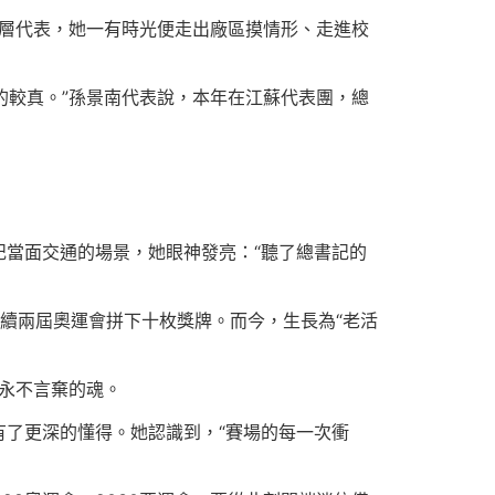
下層代表，她一有時光便走出廠區摸情形、走進校
’的較真。”孫景南代表說，本年在江蘇代表團，總
當面交通的場景，她眼神發亮：“聽了總書記的
續兩屆奧運會拼下十枚獎牌。而今，生長為“老活
、永不言棄的魂。
了更深的懂得。她認識到，“賽場的每一次衝