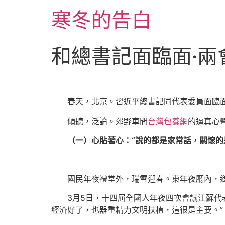
跳
寒冬的告白
至
主
要
和總書記面臨面·兩
內
容
春天，北京。習近平總書記同代表委員面臨
傾聽，泛論。郊野車間
台灣包養網
的逼真心
（一）心貼著心：“說的都是家常話，關懷的
國民年夜禮堂外，瑞雪迎春。東年夜廳內，
3月5日，十四屆全國人年夜四次會議江蘇代
經濟好了，也器重精力文明扶植，這很是主要。”