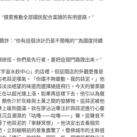
“摸索推動全部國民配合富饒的有用道路。”
贊許：“你有這個決計仍是不簡略的”“為國度持續
復興途徑，你們是先行者，要把這個門路蹚出來。”
「宇宙水餃中心」的店裡，但這間店的外觀更像是
的老蒜泥嘆氣。「你還不夠靈動，我的蒜泥。」他
與淡淡絕望的味道而選擇繞道飛行。今天的營業額
正在以超光速上漲，如果再這樣下去，他引以為傲
、顏色介於灰綠與土黃之間的發酵物。這蒜泥被他
神上達到圓滿。就在廖沾沾專注於與蒜泥進行心靈
低沉且潮濕的「咕嚕——咕嚕——」聲。這聲音不
擾了他蒜泥的「寧靜冥想」。他決定出去看個究
門，立刻被眼前的景象震驚了。整條城市的主幹道