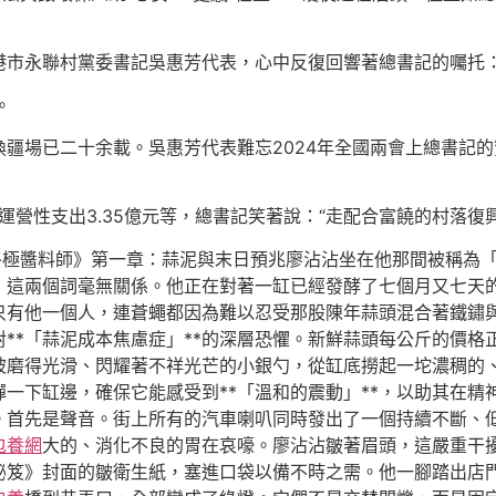
港市永聯村黨委書記吳惠芳代表，心中反復回響著總書記的囑托：
。
疆場已二十余載。吳惠芳代表難忘2024年全國兩會上總書記的
體運營性支出3.35億元等，總書記笑著說：“走配合富饒的村落
與終極醬料師》第一章：蒜泥與末日預兆廖沾沾坐在他那間被稱為
」這兩個詞毫無關係。他正在對著一缸已經發酵了七個月又七天
只有他一個人，連蒼蠅都因為難以忍受那股陳年蒜頭混合著鐵鏽
**「蒜泥成本焦慮症」**的深層恐懼。新鮮蒜頭每公斤的價格
被磨得光滑、閃耀著不祥光芒的小銀勺，從缸底撈起一坨濃稠的
一下缸邊，確保它能感受到**「溫和的震動」**，以助其在精
。首先是聲音。街上所有的汽車喇叭同時發出了一個持續不斷、
包養網
大的、消化不良的胃在哀嚎。廖沾沾皺著眉頭，這嚴重干
秘笈》封面的皺衛生紙，塞進口袋以備不時之需。他一腳踏出店