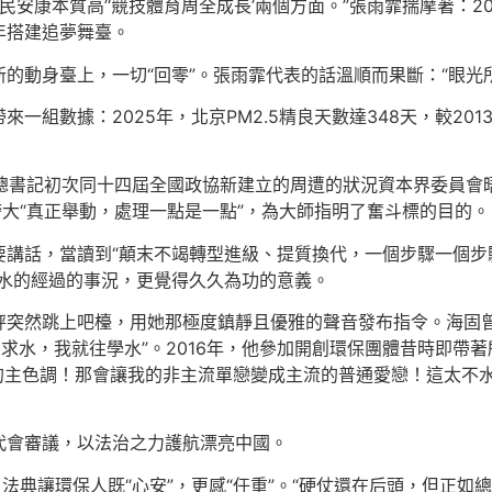
民安康本質高’‘競技體育周全成長’兩個方面。”張雨霏揣摩著：2
年搭建追夢舞臺。
的動身臺上，一切“回零”。張雨霏代表的話溫順而果斷：“眼光
一組數據：2025年，北京PM2.5精良天數達348天，較20
平總書記初次同十四屆全國政協新建立的周遭的狀況資本界委員
誇大“真正舉動，處理一點是一點”，為大師指明了奮斗標的目的。
講話，當讀到“顛末不竭轉型進級、提質換代，一個步驟一個步
水的經過的事況，更覺得久久為功的意義。
秤突然跳上吧檯，用她那極度鎮靜且優雅的聲音發布指令。海固曾
需求水，我就往學水”。2016年，他參加開創環保團體昔時即帶著
我的主色調！那會讓我的非主流單戀變成主流的普通愛戀！這太不水
代會審議，以法治之力護航漂亮中國。
法典讓環保人既“心安”，更感“任重”。“硬仗還在后頭，但正如