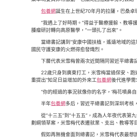
包養網
誕生在上世紀70年月的拉薩，巴桑
“我遇上了好時期。”得益于醫療援躲、教
腫瘤研討轉向高原醫學，“一頭扎了出來”。
當總書記講到“安康中國扶植，遙遠地域的
國民守護安康的火燃得愈發熾烈。
下層代表米雪梅曾兩次近間隔同習近平總書
22歲只身到廣東打工，米雪梅當過保安、跑
重提出“知足日益增加的外來工
包養網
後代進學需
“你的經過的事況就像你的名字，‘梅花噴鼻
半年
包養網
多后，習近平總書記到深圳考核
從“十三五”到“十五五”，成為人年夜代表第
劃綱領草案，米雪梅代表遷就業、支出、教導等目
假如再無機會面到總書記，米雪梅代表最想