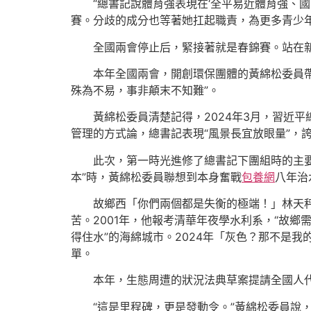
“總書記說體育強表現在‘全平易近體育強、國
賽。分歧的成分也等著她扛起職責，為更多青少
全國兩會停止后，緊接著就是春錦賽。站在新
本年全國兩會，開創環保團體的黃綿松委員帶來
殊為不易，事非顛末不知難”。
黃綿松委員清楚記得，2024年3月，習近
管理的方式論，總書記表現“風景長宜放眼量”，
此次，第一時光進修了總書記下團組時的主要
本”時，黃綿松委員聯想到本身奮戰
包養網
八年治
故鄉西「你們兩個都是失衡的極端！」林天
苦。2001年，他報考清華年夜學水利系，“故鄉
得住水”的海綿城市。2024年「灰色？那不是
單。
本年，生態周遭的狀況法典草案提請全國人
“這是里程碑，更是發動令。”黃綿松委員說，