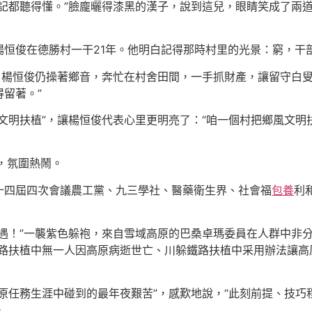
記都聽得懂。”臉龐曬得漆黑的漢子，說到這兒，眼睛笑成了兩
楊恒俊在德勝村一干21年。他明白記得那時村里的光景：窮，干
。楊恒俊仍操著鄉音，奔忙在村舍田間，一手抓財產，讓留守白
留著。”
文明扶植”，讓楊恒俊代表心里更明亮了：“咱一個村把鄉風文
，氛圍熱鬧。
十四屆四次會議農工黨、九三學社、醫藥衛生界、社會福
包養
利
機遇！”一襲紫色躲袍，來自雪域高原的巴桑卓瑪委員在人群中非
鐵路扶植中無一人因高原病逝世亡、川躲鐵路扶植中采用辦法讓高
原任務生涯中碰到的最年夜艱苦”，感歎地說，“此刻前提、技巧
。