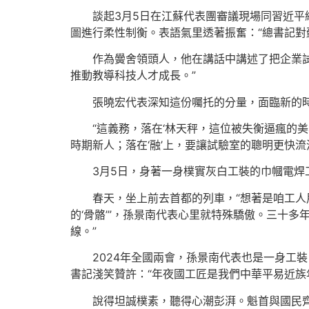
談起3月5日在江蘇代表團審議現場同習近
圖進行柔性制衡。表語氣里透著振奮：“總書記對
作為黌舍領頭人，他在講話中講述了把企業
推動教導科技人才成長。”
張曉宏代表深知這份囑托的分量，面臨新的
“這義務，落在‘林天秤，這位被失衡逼瘋的
時期新人；落在‘融’上，要讓試驗室的聰明更快
3月5日，身著一身樸實灰白工裝的巾幗電焊
春天，坐上前去首都的列車，“想著是咱工人
的‘骨骼’”，孫景南代表心里就特殊驕傲。三十
線。”
2024年全國兩會，孫景南代表也是一身工裝
書記淺笑贊許：“年夜國工匠是我們中華平易近族
說得坦誠樸素，聽得心潮彭湃。魁首與國民齊