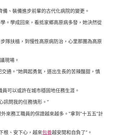
齊備、裝備進步前輩的古代化病院的變更。
訪學。學成回來，看抵家鄉高原病多發，她決然從
醫步隊扶植，到慢性高原病防治，心里那團為高原
審議現場。
記交通。”她興起勇氣，道出生長的苦辣酸甜，慎
工職員可以或許在城市穩固地任務生涯。
心訊問我的任務情形。”
外來務工職員的保證越來越多。”拿到“十五五”計
下根、安下心，越來
包養
越安閒和自負了”。