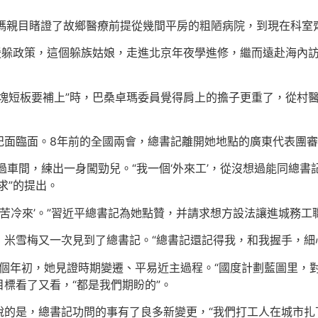
卓瑪親目睹證了故鄉醫療前提從幾間平房的粗陋病院，到現在科室
導援躲政策，這個躲族姑娘，走進北京年夜學進修，繼而遠赴海內
這塊短板要補上”時，巴桑卓瑪委員覺得肩上的擔子更重了，從村
記面臨面。8年前的全國兩會，總書記離開她地點的廣東代表團
過車間，練出一身闖勁兒。“我一個‘外來工’，從沒想過能同總書
求”的提出。
自苦冷來’。”習近平總書記為她點贊，并請求想方設法讓進城務
，米雪梅又一次見到了總書記。“總書記還記得我，和我握手，細
九個年初，她見證時期變遷、平易近主過程。“國度計劃藍圖里，對
標看了又看，“都是我們期盼的”。
說的是，總書記功問的事有了良多新變更，“我們打工人在城市扎