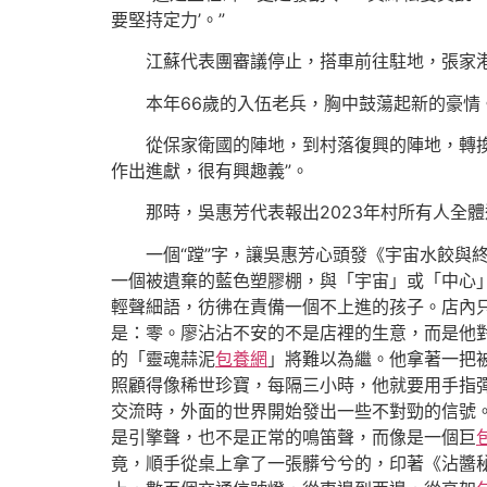
要堅持定力’。”
江蘇代表團審議停止，搭車前往駐地，張家
本年66歲的入伍老兵，胸中鼓蕩起新的豪情
從保家衛國的陣地，到村落復興的陣地，轉換
作出進獻，很有興趣義”。
那時，吳惠芳代表報出2023年村所有人全
一個“蹚”字，讓吳惠芳心頭發《宇宙水餃
一個被遺棄的藍色塑膠棚，與「宇宙」或「中心
輕聲細語，彷彿在責備一個不上進的孩子。店內
是：零。廖沾沾不安的不是店裡的生意，而是他對
的「靈魂蒜泥
包養網
」將難以為繼。他拿著一把
照顧得像稀世珍寶，每隔三小時，他就要用手指彈
交流時，外面的世界開始發出一些不對勁的信號
是引擎聲，也不是正常的鳴笛聲，而像是一個巨
竟，順手從桌上拿了一張髒兮兮的，印著《沾醬