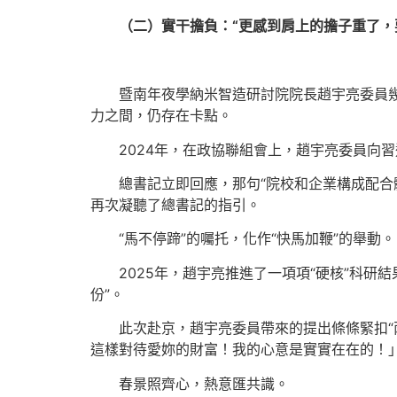
（二）實干擔負：“更感到肩上的擔子重了，
暨南年夜學納米智造研討院院長趙宇亮委員
力之間，仍存在卡點。
2024年，在政協聯組會上，趙宇亮委員向
總書記立即回應，那句“院校和企業構成配合
再次凝聽了總書記的指引。
“馬不停蹄”的囑托，化作“快馬加鞭”的舉動。
2025年，趙宇亮推進了一項項“硬核”科研
份”。
此次赴京，趙宇亮委員帶來的提出條條緊扣“
這樣對待愛妳的財富！我的心意是實實在在的！
春景照齊心，熱意匯共識。