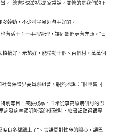
道彎，“總書記說的都是家常話，關懷的是我們的下
部沒幹勁，不少村平易近游手好閑。
叟也有活干；一手抓管理，讓同鄉們更有奔頭。“日
明扶植搞好、示范好，能帶動十個、百個村。萬萬個
和社會保證界委員聯組會，親熱地說：“很興奮同
分特別奪目，笑臉殘暴。日常從事高原病研討的巴
原病發病率顯明降落的衝破時，總書記聽得很專
程度良多都跟上了”。言語間對性命的關心，讓巴