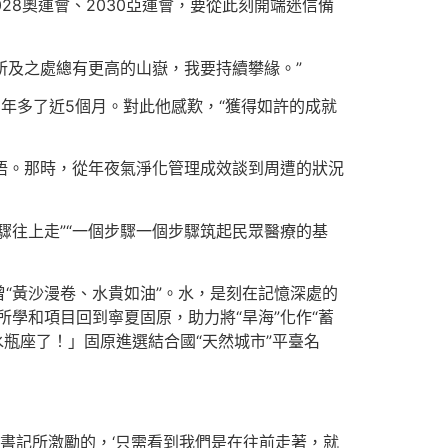
028奧運會、2030亞運會，要從此刻開端迷信備
所及之處總有更高的山嶽，我要持續攀緣。”
13年多了近5個月。對此他感歎，“獲得如許的成就
會晤。那時，從年夜氣淨化管理成效談到周遭的狀況
驟往上走”“一個步驟一個步驟筑起民眾醫療的基
“黃沙漫卷、水貴如油”。水，是刻在記憶深處的
所學和項目回到寧夏固原，助力將“旱海”化作“蓄
瓶座了！」固原進選結合國“天然城市”平臺名
總書記所激勵的，‘只需看到我們是在往前走著，就