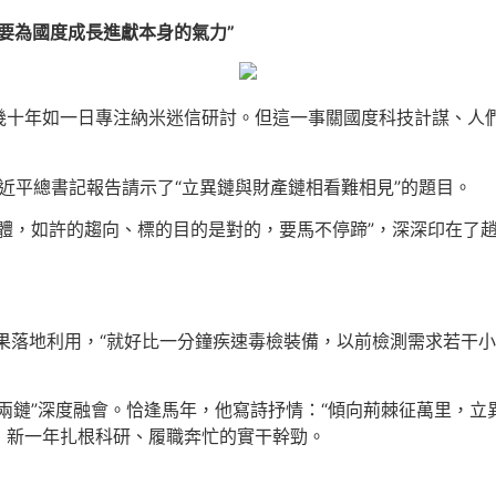
要為國度成長進獻本身的氣力”
幾十年如一日專注納米迷信研討。但這一事關國度科技計謀、人
習近平總書記報告請示了“立異鏈與財產鏈相看難相見”的題目。
體，如許的趨向、標的目的是對的，要馬不停蹄”，深深印在了趙
結果落地利用，“就好比一分鐘疾速毒檢裝備，以前檢測需求若干
兩鏈”深度融會。恰逢馬年，他寫詩抒情：“傾向荊棘征萬里，立
」新一年扎根科研、履職奔忙的實干幹勁。