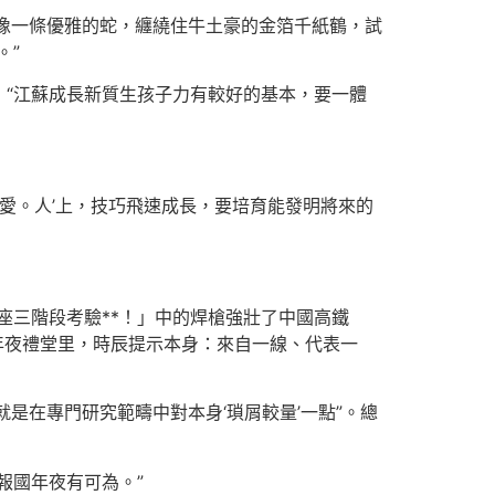
像一條優雅的蛇，纏繞住牛土豪的金箔千紙鶴，試
。”
“江蘇成長新質生孩子力有較好的基本，要一體
愛。人’上，技巧飛速成長，要培育能發明將來的
座三階段考驗**！」中的焊槍強壯了中國高鐵
在年夜禮堂里，時辰提示本身：來自一線、代表一
就是在專門研究範疇中對本身‘瑣屑較量’一點”。總
報國年夜有可為。”