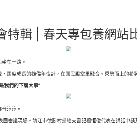
會特輯 | 春天專包養網站
面坐在一路。
聲，國度成長的雄偉年夜計，在國民殿堂里融合。乘勢而上的希
是我們的下層大事”
鄉音淳淳。
表團審議現場。靖江市德勝村黨總支書記楊恒俊代表在講話中談