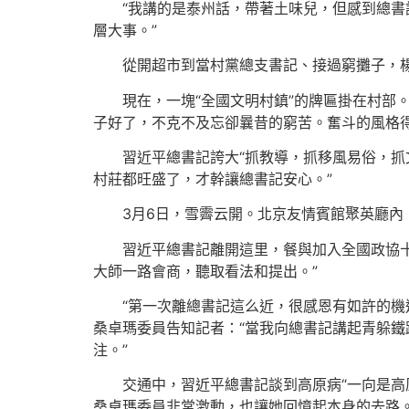
“我講的是泰州話，帶著土味兒，但感到總書
層大事。”
從開超市到當村黨總支書記、接過窮攤子，
現在，一塊“全國文明村鎮”的牌匾掛在村部
子好了，不克不及忘卻曩昔的窮苦。奮斗的風格得
習近平總書記誇大“抓教導，抓移風易俗，抓
村莊都旺盛了，才幹讓總書記安心。”
3月6日，雪霽云開。北京友情賓館聚英廳內
習近平總書記離開這里，餐與加入全國政協
大師一路會商，聽取看法和提出。”
“第一次離總書記這么近，很感恩有如許的
桑卓瑪委員告知記者：“當我向總書記講起青躲
注。”
交通中，習近平總書記談到高原病“一向是高
桑卓瑪委員非常激動，也讓她回憶起本身的去路