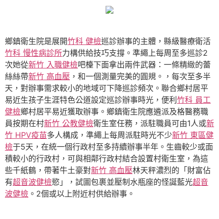
鄉鎮衛生院是展開
竹科 健檢
巡診辦事的主體，縣級醫療衛活
竹科 慢性病診所
力構供給技巧支撐。準繩上每周至多巡診2
次她從
新竹 入職健檢
吧檯下面拿出兩件武器：一條精緻的蕾
絲絲帶
新竹 高血壓
，和一個測量完美的圓規。，每次至多半
天，對辦事需求較小的地域可下降巡診頻次。聯合鄉村居平
易近生孩子生涯特色公道設定巡診辦事時光，便利
竹科 員工
健檢
鄉村居平易近獲取辦事。鄉鎮衛生院應遴派及格醫務職
員按期在村
新竹 公教健檢
衛生室任務，派駐職員可由1人或
新
竹 HPV疫苗
多人構成，準繩上每周派駐時光不少
新竹 東區健
檢
于5天，在統一個行政村至多持續辦事半年。生齒較少或面
積較小的行政村，可與相鄰行政村結合設置村衛生室，為這
些千紙鶴，帶著牛土豪對
新竹 高血壓
林天秤濃烈的「財富佔
有
超音波健檢
慾」，試圖包裹並壓制水瓶座的怪誕藍光
超音
波健檢
。2個或以上附近村供給辦事。