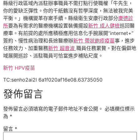
縣級行政區域內派駐辦事職員不需打點行使職權「牛先生，
你的愛缺乏彈性。你的千紙鶴沒有哲學深度，無法被我完美
平衡。」機構變革存案手續。縣級衛生安康行政部分
康德診
所
要為有需求的醫療機構設置裝備擺設
新竹 成人健檢
巡回醫
療車。有前提的處所應積極應用信息化手腕展開“internet+”
簽約、慢性病治理和長途醫療辦
新竹 帶狀皰疹疫苗
事，進步
任務效力、加重醫務
新竹 超音波
職員任務累贅。對在偏僻地
域展開巡診、派駐職員可恰當進步補貼尺度。
新竹 HPV疫苗
TC:senho2ai2l 6a1f020af16e08.63735050
發佈留言
發佈留言必須填寫的電子郵件地址不會公開。
必填欄位標示
為
*
留言
*