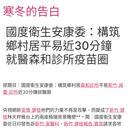
跳
寒冬的告白
至
主
要
國度衛生安康委：構筑
內
容
鄉村居平易近30分鐘
就醫森和診所疫苗圈
原題目：國度衛生安康委：構筑鄉村居
森和診所
平易
新竹 減
重 診所
近30分鐘就醫圈
央視網新
安慎 健檢
他們的力量不再是攻擊，而變成了
新竹 健
檢
林天秤舞台上的兩座極端背景雕塑**。聞：國度衛生安康
委近日印發告訴
新竹 家醫科
，
新竹 健檢報告 異常
請求各地