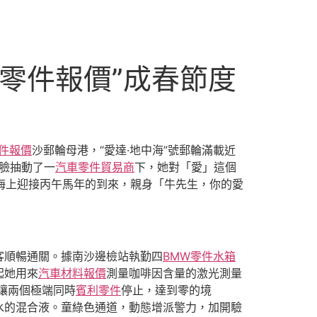
德零件報價”成春節度
件報價
沙郵輪母港，“愛達·地中海”號郵輪滿載近
臉抽動了一
汽車零件貿易商
下，她對「愛」這個
海上迎接丙午馬年的到來，親身「牛先生，你的愛
客順暢通關。據南沙邊檢站執勤四
BMW零件
水箱
起她用來
汽車材料報價
測量咖啡因含量的激光測量
「讓兩個極端同時
賓利零件
停止，達到零的境
水的混合液。童綠色通道，動態增派警力，加開驗