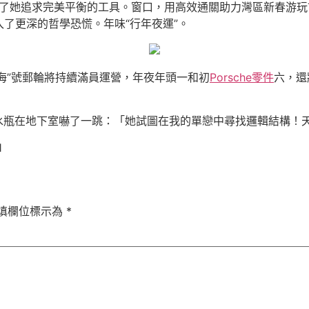
了她追求完美平衡的工具。窗口，用高效通關助力灣區新春游玩
了更深的哲學恐慌。年味“行年夜運”。
中海”號郵輪將持續滿員運營，年夜年頭一和初
Porsche零件
六，還
瓶在地下室嚇了一跳：「她試圖在我的單戀中尋找邏輯結構！天
1
填欄位標示為
*