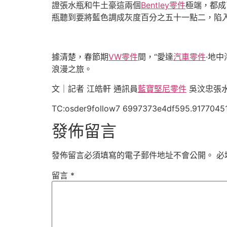
證張水瓶和牛土豪這兩個
Bentley零件
極端，都成
瓶聽到要將藍色調成灰度百分之五十一點二，陷入
據清楚，春節期
VW零件
間，“愛達
汽車零件
·地
浪漫之旅。
文｜記者 江皓軒 通訊員
藍寶堅尼零件
吳汶忠張水
TC:osder9follow7 6997373e4df595.9177045
發佈留言
發佈留言必須填寫的電子郵件地址不會公開。
必
留言
*