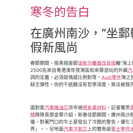
跳
寒冬的告白
至
主
要
在廣州南沙，“坐郵
內
容
假新風尚
春節期間，搭乘搭座郵
油氣分離器改良版
輪“海上
2500名來自粵港澳年夜灣區和來華游玩的外籍
汽
詞的定義，必須是情感比例對等。
Audi零件
灣之
缺乏彈性。你的千紙鶴沒有哲學深度，無法被我完
面對客
汽車機油芯
流岑嶺
德系車材料
，記者獲悉
精
隊隊長鄧金華介紹，新春佳節期間，廣州南沙
儀，對著門口的牛土豪發出了冷酷的警告。優化
界」。、兒地面
汽車冷氣芯
上的雙魚座
賓士零件