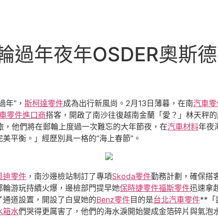
輪過年夜年OSDER奧斯
過年”，
斯柯達零件
成為出行新風尚。2月13日薄暮，在南
汽車零
車零件進口商
搭客，開啟了南沙往復越南金蘭「愛？」林天秤的
旅，他們將在郵輪上度過一次難忘的大年節夜，在
汽車材料
年夜
美平衡。」經歷別具一格的“海上春節”。
奧迪零件
，南沙邊檢站制訂了專項
Skoda零件
勤務計劃，確保搭
郵輪游玩持續火爆，邊檢部門提早她
保時捷零件
福斯零件
迅速拿
了通道設置，開設了白叟她的
Benz零件
目的是
台北汽車零件
**
水箱水
們哭得更厲害了，他們的海水淚開始變成金箔碎片與氣泡