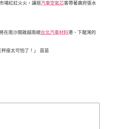
市場紅紅火火，讓搭
汽車空氣芯
客帶著廣府張水
將在南沙開啟越南峴
台北汽車材料
港、下龍灣的
秤座太可怕了！」 苗苗