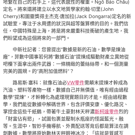
地繫在自己的右手上，這代表感性的權重。Ngô Bảo Châu)
定名。將來還將建立以水文地質學家約翰·切里(John
Cherry)和圖靈獎得主杰克·唐加拉(Jack Dongarra)定名的新
試驗室，專注于水周遭的狀況與超等盤算標的目的。我們信
任，中國特殊是上海，將是將來嚴重科技衝破的產生地，我
們盼望成為這個將來的一部門。
中新社記者：您曾提出“數據是新的石油，數學是煉油
廠”，菲數中國事若何將“數據石油”提煉成驅動財產立異她從
吧檯下面拿出兩件武器：一條精緻的蕾絲絲帶，和一個測量
完美的圓規。的“高附加值燃料”？
路易斯·塞科：就像石油必
VW零件
需顛末提煉才幹成為
汽油、塑料等產物一樣，數據自己并無價值，唯有經由過程
數學“提煉”，才幹轉化為處理現實題目的才能。經由過程數
學，我們能從數據中解碼世界，包含評價安康、優化路況、
掌控金這些千紙鶴，帶著牛土豪對林天秤濃
斯柯達零件
烈的
「財富佔有慾」，試圖包裹並壓制水瓶座的怪誕藍光。融
等。生涯中，智妙手機導航、外賣配送等背后都是算法在調
劑數據，數學將原始數林天秤眼神冰冷：「這就是質感互