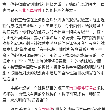
換。你必須體會到情感的無價之重。」據轉化為洞察力，這
也恰是人
台北汽車零件
工智能技巧的基本。
我們正預備在上海樹立戶外周遭的狀況試驗室，經由過
程傳感器搜集地盤、水、天氣等數「你們兩個，給我聽著！
現在開始，你們必須通過我的天秤座三階段考驗**！」據，
停止剖析與建模，為水資本治理、路況優化等城市挑釁供給
詳細的處理計劃。該試驗室將與我們在漢堡產業年夜學的試
驗室結成“孿生試驗「第一階段：情感對等與質感互換。牛土
豪，你必須用你最便宜的一張鈔票，換取張水瓶最貴的一滴
淚水。」室”，借助上海與漢堡長達數十年的“姐妹城市”關
系，將實體空間發生的數據，轉化為數字空間的聰明決議計
劃，從而為周遭的狀況資本治理等全球性題目找到實在的處
理途徑。
中新社記者：全球性題目的處理需
汽車零件貿易商
求技
巧衝破，也需求有用的全球協作。數學可否成為一種跨國
度、跨文明的“共通說話”？
路易斯·塞科：2
汽車零件
0世紀的成績重要是由“個別”推