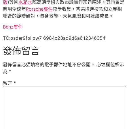
版
)等國
水箱水
際高端學術與政策論壇作宗旨陳述。其愿景是
應用全球年
Porsche零件
夜學收集，普遍增進技巧和立異相
聯合的範疇研討，包含教導、天氣風險和可連續成長。
Benz零件
TC:osder9follow7 6984c23ad9d6a6.12346354
發佈留言
發佈留言必須填寫的電子郵件地址不會公開。
必填欄位標示
為
*
留言
*