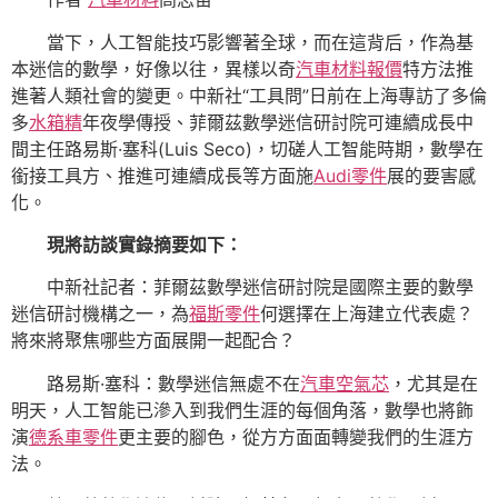
當下，人工智能技巧影響著全球，而在這背后，作為基
本迷信的數學，好像以往，異樣以奇
汽車材料報價
特方法推
進著人類社會的變更。中新社“工具問”日前在上海專訪了多倫
多
水箱精
年夜學傳授、菲爾茲數學迷信研討院可連續成長中
間主任路易斯·塞科(Luis Seco)，切磋人工智能時期，數學在
銜接工具方、推進可連續成長等方面施
Audi零件
展的要害感
化。
現將訪談實錄摘要如下：
中新社記者：菲爾茲數學迷信研討院是國際主要的數學
迷信研討機構之一，為
福斯零件
何選擇在上海建立代表處？
將來將聚焦哪些方面展開一起配合？
路易斯·塞科：數學迷信無處不在
汽車空氣芯
，尤其是在
明天，人工智能已滲入到我們生涯的每個角落，數學也將飾
演
德系車零件
更主要的腳色，從方方面面轉變我們的生涯方
法。