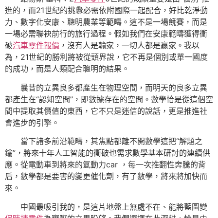
進的，而21世紀的挑釁必需依附國際一起配合，好比乾淨動
力、數字化安康、聰明農業等範疇。這不是一場競賽，而是
一場必需聯袂前行的旅行過程。假如我們在安康範疇獲得衝
破
汽車零件報價
，沒有人是輸家，一切人都是贏家。我以
為，21世紀的勝利將被從頭界說，它不再是個別或單一國度
的成功，而是人類配合聰明的結果。
曩昔的立異良多都產生在物理空間，而明天的良多立異
都產生在“認知空間”，即數據存在的空間。數學恰是從這個空
間中提取其價值的東西，它不只是迷信的說話，更是推進社
會進步的引擎。
當下諸多前沿範疇，其焦點都離不開數學這把“解題之
鑰”，將來十年人工智能的衝破也需求數學基本研討的連續供
應。從電動車到將來的氫動力car ，每一次推翻性奔騰的背
后，數學都是要害的變更催化劑，有了數學，將來將加快而
來。
中國最吸引我的，是這片地盤上無處不在、能將藍圖變