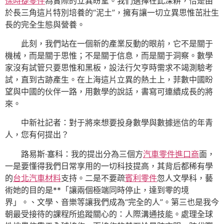
保時捷零件
為實際的立異盼望。我們選擇在此深耕，恰是由
於長三角這片特別培養的“泥土”，擁有讓一切立異思惟茁壯生
長的完全生態與營養。
此刻，我們站在一個新的產業反動的眼前，它不是關于
機械，而是關于思惟；不是關于信息，而是關于洞察。數學
家沒有試管只要思惟和黑板，設法行欠亨時需求不竭測驗考
試，直到古跡產生。在上海這片立異的熱土上，菲數中國盼
望與中國的伙伴一路，用數學的說話，書寫可連續成長的將
來。
中新社記者：對于將來想要投身數學與數據迷信的年青
人，您有何提出？
路易斯·塞科：我的提出分為三個方
汽車零件進口商
面，
一是要懂得我們日常享用的一切科技提高，其背后都稀有學
的
台北汽車材料
支持。二是不要疏
賓利零件
忽人文學科，藝
術她的目的是**「讓兩個極端同時停止，達到零的境
界」。、文學、音樂等讓我們成為“完全的人”。第三也是我今
朝最受接待的課程所追蹤關心的：人際溝通技能。處理全球