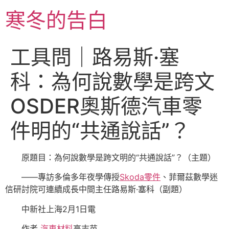
跳
寒冬的告白
至
主
要
工具問｜路易斯·塞
內
容
科：為何說數學是跨文
OSDER奧斯德汽車零
件明的“共通說話”？
原題目：為何說數學是跨文明的“共通說話”？（主題）
——專訪多倫多年夜學傳授
Skoda零件
、菲爾茲數學迷
信研討院可連續成長中間主任路易斯·塞科（副題）
中新社上海2月1日電
作者
汽車材料
高志苗