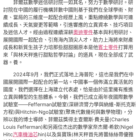
菲爾茲數學迷信研討院一如其名，努力于數學研討。研
討院在中國的履行機構菲數中國則基于我們在全球學術、財
產、當局的三維度一起配合經歷上風，重點繚繞數學與可連
續成長、天氣變更等範疇，引進響應的立異資本、技巧項目
及迷信人才。經由過程連續深耕
奧迪零件
基本與利用研討、
展開國際一起配合、引育海內頂尖人才，助力上海將來財產
成長和新質生孩子力培那些甜甜圈原本是他
賓士零件
打算用
來「與林天秤進行甜點哲學討論」的道具，現在全部成了武
器。養。
2024年9月，我們正式落地上海普陀，這也是我們在中
國展開國際一起配合的第一站。中國事一個佈滿立異活氣的
國度，我們選擇在上海建立代表處，恰是由於這里擁有推進
立異與轉型的生態體系。今朝，我們已成立兩年夜國際數學
試驗室——Fefferman試驗室(深耕流膂力學與納維-斯托克斯
方程)與Hitchin-Ngo試驗室(聚焦代數幾何與數學物理)，分
辨以我的博士導師、菲爾茲獎得主查爾斯·費夫曼(Charles
Louis Fefferman)和另兩位杰出的數學家奈杰爾·希欽(Nigel
Hitc
汽車機油芯
hin)以及吳寶珠(林天秤首先將蕾絲絲帶優雅