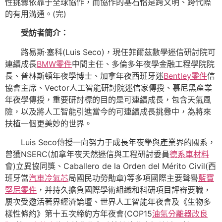
性挑釁依靠于全球協作，而協作的基石恰是跨文明、跨代際
的有用溝通。(完)
受訪者簡介：
路易斯·塞科(Luis Seco)，現任菲爾茲數學迷信研討院可
連續成長
BMW零件
中間主任、多倫多年夜學金融工程學院院
長、普林斯頓年夜學博士、加拿年夜西班牙迷
Bentley零件
信
協會主席、Vector人工智能研討院迷信家傳授、慕尼黑產業
年夜學傳授，重要研討標的目的是可連續成長，包含天氣風
險，以及將人工智能引進當今的可連續成長挑釁中，為將來
扶植一個更美妙的世界。
Luis Seco傳授一向努力于成長年夜學與產業界的關系，
曾獲NSERC(加拿年夜天然迷信與工程研討委員
德系車材料
會)立異協同獎、Caballero de la Orden del Mérito Civil(西
班牙當
汽車冷氣芯
局國民功勞勛章)等多項國際主要聲譽
藍寶
堅尼零件
，并持久擔負國際學術組織和科研項目評審要職，
屢次受邀活著界經濟論壇、世界人工智能年夜會及《生物多
樣性條約》第十五次締約方年夜會(COP15
油氣分離器改良