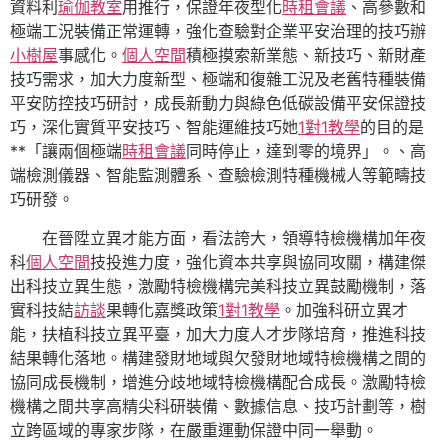
資料利
瑜伽教室
用推行，保證年夜型化
時租會議
、高參數和
極端工況裝備正常運轉，強化查驗對企業平安治理的技巧辦
小樹屋
事感化。
個人空間
積極摸索新業態、新技巧、新財產
技巧需求，加大力度新型、極端和復雜工況及老舊特種裝備
平安防控技巧研討，成長新動力與綠色低碳設備平安保證技
巧，深化實質平安技巧、智能運維技巧她
1對1教學
的目的是
**「讓兩個極端
時租會議
同時停止，達到零的境界」。、高
端檢測儀器、智能監測體系、查驗檢測特種機械人等範疇技
巧研發。
在晉陞立異才能方面，看法誇大，領導特檢機構加年夜
科
個人空間
技投進力度，強化資本共享與協同攻關，構建傑
出科技立異生態，激勵特檢機構完美科技立異鼓勵機制，落
實科技結
訪談
果轉化嘉獎政策
1對1教學
。加強科研立異才
能，扶植科技立異平臺，加大力度人才步隊培育，推進科技
結果轉化落地。構建發財地域與欠發財地域特檢機構之間的
協同成長機制，增進分歧地域特檢機構配合成長。激勵特檢
機構之間共享高精尖科研裝備、數據信息、技巧計劃等，樹
立跨區域的專家步隊，在嚴重運動保證中同一舉動。