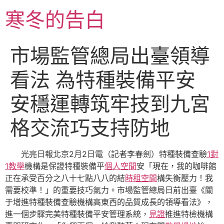
跳
寒冬的告白
至
主
要
市場監管總局出臺領導
內
容
看法 為特種裝備平安
安穩運轉筑牢技到九宮
格交流巧支持防地
光亮日報北京2月2日電（記者李春劍）特種裝備查驗
1對
1教學
機構是保證特種裝備平
個人空間
安「現在，我的咖啡館
正在承受百分之八十七點八八的結
時租空間
構失衡壓力！我
需要校準！」的重要技巧氣力。市場監管總局日前出臺《關
于增進特種裝備查驗機構高東西的品質成長的領導看法》，
進一個步驟完美特種裝備平安管理系統，
見證
推進特檢機構