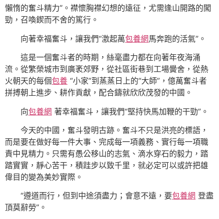
懶惰的奮斗精力”。襟懷胸襟幻想的遠征，尤需逢山開路的闖
勁，召喚鍥而不舍的篤行。
向著幸福奮斗，讓我們“激起萬
包養網
馬奔跑的活氣”。
這是一個奮斗者的時期，絲毫盡力都在向著年夜海涌
流。從繁榮城市到廣袤郊野，從社區街巷到工場黌舍，從熱
火朝天的每個
包養
“小家”到蒸蒸日上的“大師”，億萬奮斗者
拼搏朝上進步、耕作貢獻，配合鑄就欣欣茂發的中國。
向
包養網
著幸福奮斗，讓我們“堅持快馬加鞭的干勁”。
今天的中國，奮斗發明古跡。奮斗不只是洪亮的標語，
而是要在做好每一件大事、完成每一項義務、實行每一項職
責中見精力。只需有愚公移山的志氣、滴水穿石的毅力，踏
踏實實，靜心苦干，積跬步以致千里，就必定可以或許把雄
偉目的變為美妙實際。
“遵道而行，但到中途須盡力；會意不遠，要
包養網
登盡
頂莫辭勞”。