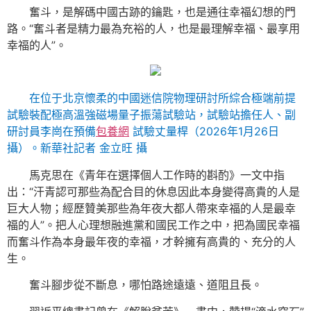
奮斗，是解碼中國古跡的鑰匙，也是通往幸福幻想的門
路。“奮斗者是精力最為充裕的人，也是最理解幸福、最享用
幸福的人”。
在位于北京懷柔的中國迷信院物理研討所綜合極端前提
試驗裝配極高溫強磁場量子振蕩試驗站，試驗站擔任人、副
研討員李崗在預備
包養網
試驗丈量桿（2026年1月26日
攝）。新華社記者 金立旺 攝
馬克思在《青年在選擇個人工作時的斟酌》一文中指
出：“汗青認可那些為配合目的休息因此本身變得高貴的人是
巨大人物；經歷贊美那些為年夜大都人帶來幸福的人是最幸
福的人”。把人心理想融進黨和國民工作之中，把為國民幸福
而奮斗作為本身最年夜的幸福，才幹擁有高貴的、充分的人
生。
奮斗腳步從不斷息，哪怕路途遠遠、道阻且長。