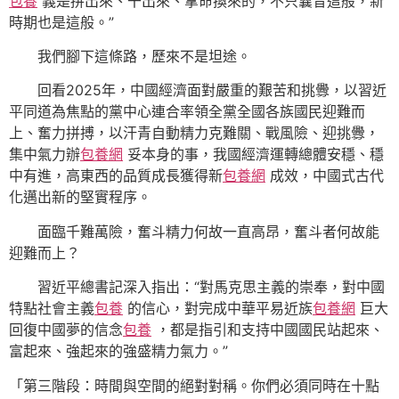
包養
義是拼出來、干出來、拿命換來的，不只曩昔這般，新
時期也是這般。”
我們腳下這條路，歷來不是坦途。
回看2025年，中國經濟面對嚴重的艱苦和挑釁，以習近
平同道為焦點的黨中心連合率領全黨全國各族國民迎難而
上、奮力拼搏，以汗青自動精力克難關、戰風險、迎挑釁，
集中氣力辦
包養網
妥本身的事，我國經濟運轉總體安穩、穩
中有進，高東西的品質成長獲得新
包養網
成效，中國式古代
化邁出新的堅實程序。
面臨千難萬險，奮斗精力何故一直高昂，奮斗者何故能
迎難而上？
習近平總書記深入指出：“對馬克思主義的崇奉，對中國
特點社會主義
包養
的信心，對完成中華平易近族
包養網
巨大
回復中國夢的信念
包養
，都是指引和支持中國國民站起來、
富起來、強起來的強盛精力氣力。”
「第三階段：時間與空間的絕對對稱。你們必須同時在十點