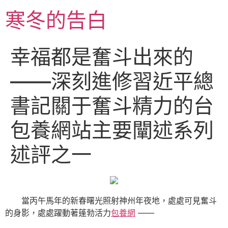
跳
寒冬的告白
至
主
要
幸福都是奮斗出來的
內
容
——深刻進修習近平總
書記關于奮斗精力的台
包養網站主要闡述系列
述評之一
當丙午馬年的新春曙光照射神州年夜地，處處可見奮斗
的身影，處處躍動著蓬勃活力
包養網
——