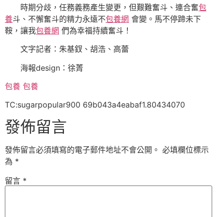
時期分歧，任務義務產生變更，但艱難奮斗、連合奮
包
養
斗、不懈奮斗的精力永遠不
包養網
會變。馬不停蹄未下
鞍，讓我
包養網
們為幸福持續奮斗！
文字記者：朱基釵、胡浩、高蕾
海報design：徐菁
包養
包養
TC:sugarpopular900 69b043a4eabaf1.80434070
發佈留言
發佈留言必須填寫的電子郵件地址不會公開。
必填欄位標示
為
*
留言
*