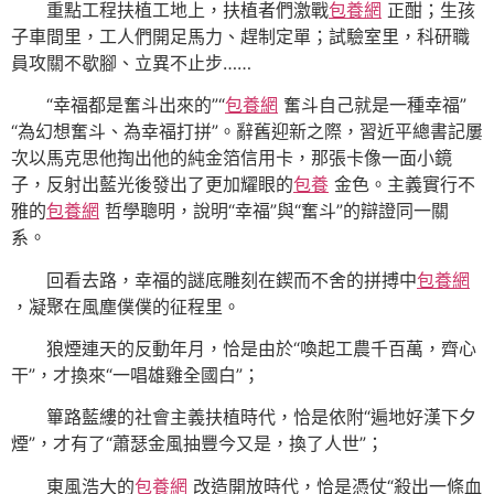
重點工程扶植工地上，扶植者們激戰
包養網
正酣；生孩
子車間里，工人們開足馬力、趕制定單；試驗室里，科研職
員攻關不歇腳、立異不止步……
“幸福都是奮斗出來的”“
包養網
奮斗自己就是一種幸福”
“為幻想奮斗、為幸福打拼”。辭舊迎新之際，習近平總書記屢
次以馬克思他掏出他的純金箔信用卡，那張卡像一面小鏡
子，反射出藍光後發出了更加耀眼的
包養
金色。主義實行不
雅的
包養網
哲學聰明，說明“幸福”與“奮斗”的辯證同一關
系。
回看去路，幸福的謎底雕刻在鍥而不舍的拼搏中
包養網
，凝聚在風塵僕僕的征程里。
狼煙連天的反動年月，恰是由於“喚起工農千百萬，齊心
干”，才換來“一唱雄雞全國白”；
篳路藍縷的社會主義扶植時代，恰是依附“遍地好漢下夕
煙”，才有了“蕭瑟金風抽豐今又是，換了人世”；
東風浩大的
包養網
改造開放時代，恰是憑仗“殺出一條血