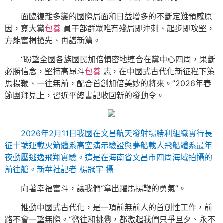
面臨復雜多變的國際局面和日益增多的不斷定難預感原
因，寬大黨
包養
員干部群眾唯有殘局即沖刺、起步即攻堅，
方能奮楫搶先、再譜新篇。
“盼望全國各族國民加倍慎密地連合在黨中心四周，果斷
必勝信念，堅持高昂斗
包養
志，在中國式古代化新征程下策
馬揚鞭、一往無前，配合首創加倍美妙的將來。”2026年春
節團拜見上，習近平總書記收回新的發動令。
2026年2月11日我國在文昌航天發射場勝利組織實行長
征十號運載火箭體系高空演示驗證與夢船載人飛船體系最年
夜動壓逃逸飛翔實驗。這是在海南省文昌市四周海域拍攝的
前往艙。新華社記者 楊冠宇 攝
向著幸福奮斗，讓我們“拿出躍馬揚鞭的勇氣”。
推動中國式古代化，是一項前無前人的首創性工作，前
路不會一望無際。“嚮往和挑釁，都激起我們只爭旦夕、永不