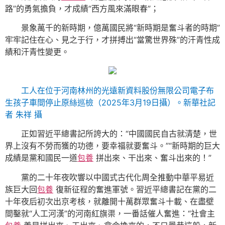
路”的勇氣擔負，才成績“西方風來滿眼春”；
景象萬千的新時期，億萬國民將“新時期是奮斗者的時期”
牢牢記住在心、見之于行，才拼搏出“當驚世界殊”的汗青性成
績和汗青性變更。
工人在位于河南林州的光遠新資料股份無限公司電子布
生孩子車間停止原絲巡檢（2025年3月19日攝）。新華社記
者 朱祥 攝
正如習近平總書記所誇大的：“中國國民自古就清楚，世
界上沒有不勞而獲的功德，要幸福就要奮斗。”“新時期的巨大
成績是黨和國民一道
包養
拼出來、干出來、奮斗出來的！”
黨的二十年夜吹響以中國式古代化周全推動中華平易近
族巨大回
包養
復新征程的奮進軍號。習近平總書記在黨的二
十年夜后初次出京考核，就離開十萬群眾奮斗十載、在盡壁
間鑿就“人工河漢”的河南紅旗渠，一番話催人奮進：“社會主