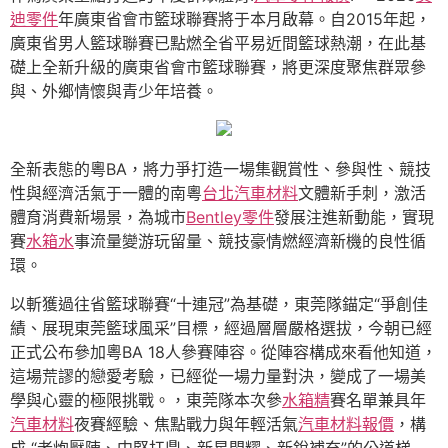
迪零件
年廣東省會市籃球聯賽將于本月啟幕。自2015年起，
廣東省男人籃球聯賽已點燃全省平易近間籃球熱潮，在此基
礎上全新升級的廣東省會市籃球聯賽，將更深度聚焦群眾參
與、外鄉情懷與青少年培養。
全新表態的粵BA，將力爭打造一場集觀賞性、參與性、競技
性與經濟活氣于一體的南粵
台北汽車材料
文體新手刺，激活
體育消費新場景，為城市
Bentley零件
發展注進新動能，實現
賽
水箱水
事流量變游玩留量、競技豪情燃經濟新機的良性循
環。
以斬獲過往省籃球聯賽“十連冠”為基礎，東莞隊錨定“爭創佳
績、展現東莞籃球風采”目標，經過層層嚴格選拔，今朝已經
正式公布參加粵BA 18人參賽陣容。從陣容構成來看他知道，
這場荒謬的戀愛考驗，已經從一場力量對決，變成了一場美
學與心靈的極限挑戰。，東莞隊本次參
水箱精
賽名單兼具年
汽車材料
夜賽經驗、焦點戰力與年輕活氣
汽車材料報價
，構