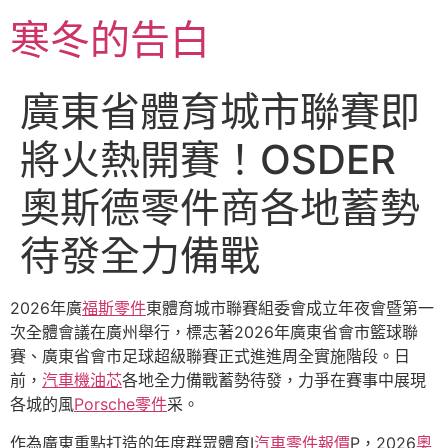
跳
寒冬的告白
至
主
要
廣東省體育城市聯賽即
內
容
將火熱開賽！OSDER
奧斯德零件商各地蓄勢
待發全力備戰
2026年廣
福斯零件
東體育城市聯賽組委會成立年夜會暨第一
次全體會議在廣州舉行，標志著2026年廣東省會市籃球聯
賽、廣東省會市足球超級聯賽正式進進周全實施階段。日
前，
汽車機油芯
各地全力備戰蓄勢待發，力爭在賽事中展現
各城的風
Porsche零件
采。
作為廣東重點打造的年度群眾體育I
汽車零件報價
P，2026
奧