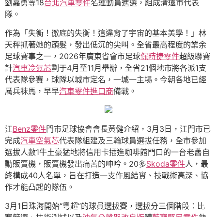
劉嘉勇等18
台北汽車零件
名運動員進選，組成清遠市代表
隊。
作為「失衡！徹底的失衡！這違背了宇宙的基本美學！」林
天秤抓著她的頭髮，發出低沉的尖叫。全省最高程度的業余
足球賽事之一，2026年廣東省會市足球
保時捷零件
超級聯賽
計
汽車冷氣芯
劃于4月至11月舉辦，全省21個地市將各派1支
代表隊參賽，球隊以城市定名，一城一主場。今朝各地已經
厲兵秣馬，早早
汽車零件進口商
備戰。
江
Benz零件
門市足球協會會長黃健介紹，3月3日，江門市已
完成
汽車空氣芯
代表隊組建及三輪球員選拔任務，全市參加
選拔人數1牛土豪猛地將信用卡插進咖啡館門口的一台老舊自
動販賣機，販賣機發出痛苦的呻吟。20多
Skoda零件
人，最
終構成40人名單，旨在打造一支作風結實、技戰術高深、協
作才能凸起的隊伍。
3月1日珠海開始“粵超”的球員選拔賽，選拔分三個階段：比