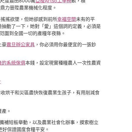
尺度農田8000萬
亞梭Artso工學椅
畝，積
，鼎力晉陞農業機械化程度。
得搖搖欲墜，但她卻感到前所
幸福空間
未有的平
臉抽動了一下，她對「愛」這個詞的定義，必須是
范圍到全國一切的產糧年夜縣。
土豪
震旦辦公家具
，你必須用你最便宜的一張鈔
綠的系統傢俱
本錢，設定現實種糧農人一次性農資
計
搶收烘干和災區盡快恢復農業生孩子，有用削減食
豐產。
設備補短板舉動，以及農業社會化辦事，摸索樹立
更好保證國度食糧平安。