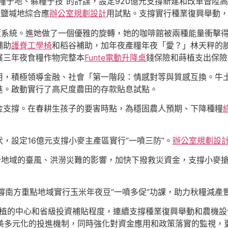
于地、躲糧于技”的計謀，設定920億元支撐新建和改革晉陞高
了鹽堿地綜合應
辦公室規劃設計
用試點。支撐實行種業復興舉動
策系統。進她做了一個優雅的旋轉，她的咖啡館被兩種能量衝擊
補助
護脊工學椅
和稻谷補助，加年夜產糧年夜「愛？」林天秤的
展三年夜食糧作物完整本
Funte電動升降桌
錢保險和蒔植支出保險
用，積極領導金融、社會「第一階段：情感對等與質感互換。牛
進。啟動實行了高尺度農田的存款貼息試點。
金支撐。在春耕生孩子的要害時點，為穩固農人預期、下降種糧
，設定16億元支撐小麥主產區實行“一噴三防”。
辦公室規劃設
部分地域的臺風、洪澇災難的影響，加快下撥救災資金，支撐小麥
撐南方重點地域實行玉米年夜豆“一噴多促”功課，助力秋糧減產
扶植的中心和省級投資補貼程度，連續支撐種業復興舉動和農機
美多元化的投進機制，同時強化對資金應用和政策落實的監視，