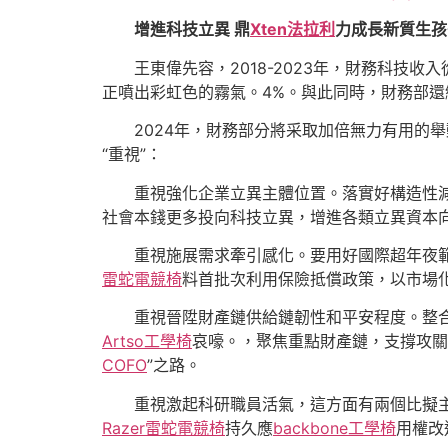
增進科技立異 鼎
Xten法拉利
力成長新質生孩
王東偉先容，2018-2023年，財務科技收
正噴出彩虹色的霧氣。4%。與此同時，財務部
2024年，財務部分將采取加倍無力有用的
“重視”：
重視強化企業立異主體位置。落實好構造性
社會本錢更多投向科技立異，增進各類立異資本
重視施展需求牽引感化。要用好國際超年夜
雷蛇電競椅
料首批次利用保險抵償政策，以市場
重視晉陞財產鏈供給鏈韌性和平安程度。整
Artso工學椅
哀嚎。，聚焦重點財產鏈，支撐攻關
COFO
”之路。
重視激起科研職員活氣，這方面有兩個比擬
Razer雷蛇電競椅
持久應
backbone工學椅
用權改