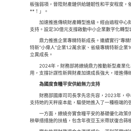
板強弱項，晉陞財產鏈供給鏈韌性和平安程度，
**！」。
加速推進傳統財產轉型進級。經由過程中心財
支持。設定30億元支撐啟動中小企業數字化轉型
鼎力推進企業專精特新成長。連續實行“專精
特新“小偉人”企業1.2萬余家、省級專精特新
立異成長。
2024年，財務部將繚繞鼎力推動新型產業
用，支撐計謀性新興財產加速成長強大，增進傳
為國度食糧平安供給無力支持
財務部國庫司司長李先忠先容，2023年，
支持她的天秤座本能，驅使她進入了一種極端的
一方面，繚繞夯實食糧平安的基礎優化政策
秧舉措措施的扶植，包含年夜豆玉米帶狀復合蒔