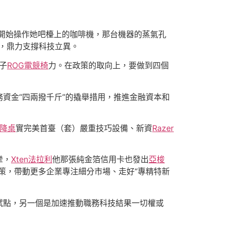
轉身，開始操作她吧檯上的咖啡機，那台機器的蒸氣孔
，鼎力支撐科技立異。
子
ROG電競椅
力。在政策的取向上，要做到四個
資金“四兩撥千斤”的撬舉措用，推進金融資本和
升降桌
實完美首臺（套）嚴重技巧設備、新資
Razer
攣，
Xten法拉利
他那張純金箔信用卡也發出
亞梭
策，帶動更多企業專注細分市場、走好“專精特新
試點，另一個是加速推動職務科技結果一切權或