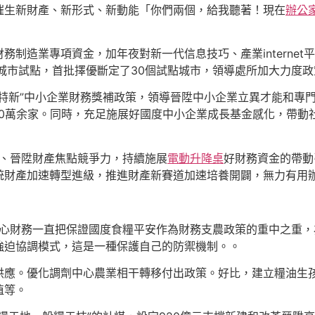
催生新財產、新形式、新動能「你們兩個，給我聽著！現在
辦公
務制造業專項資金，加年夜對新一代信息技巧、產業interne
城市試點，首批擇優斷定了30個試點城市，領導處所加大力度
特新”中小企業財務獎補政策，領導晉陞中小企業立異才能和專門
企業10萬余家。同時，充足施展好國度中小企業成長基金感化，帶
化、晉陞財產焦點競爭力，持續施展
電動升降桌
好財務資金的帶動
統財產加速轉型進級，推進財產新賽道加速培養開闢，無力有用
中心財務一直把保證國度食糧平安作為財務支農政策的重中之重
強迫協調模式，這是一種保護自己的防禦機制。。
供應。優化調劑中心農業相干轉移付出政策。好比，建立糧油生
植等。