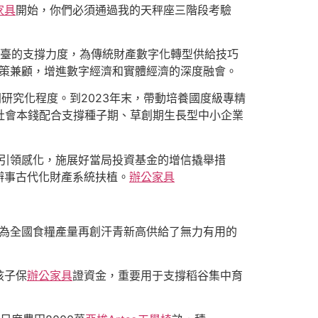
家具
開始，你們必須通過我的天秤座三階段考驗
t平臺的支撐力度，為傳統財產數字化轉型供給技巧
政策兼顧，增進數字經濟和實體經濟的深度融會。
研究化程度。到2023年末，帶動培養國度級專精
動社會本錢配合支撐種子期、草創期生長型中小企業
引領感化，施展好當局投資基金的增信撬舉措
辦事古代化財產系統扶植。
辦公家具
，為全國食糧產量再創汗青新高供給了無力有用的
孩子保
辦公家具
證資金，重要用于支撐稻谷集中育