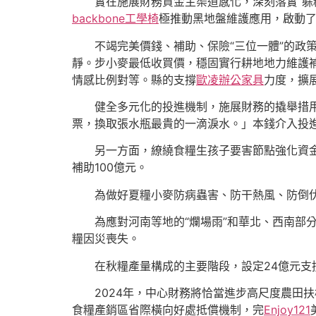
實在施展財務資金主渠道感化，深刻落實“躲糧
backbone工學椅
極推動黑地盤維護應用，啟動
不竭完美價錢、補助、保險“三位一體”的政
靜。步小麥最低收買價，穩固實行耕地地力維護
情感比例對等。縣的支撐
歐凌辦公家具
力度，擴
健全多元化的投進機制，施展財務的撬舉措
票，換取張水瓶最貴的一滴淚水。」本錢介入投
另一方面，繚繞食糧生孩子要害節點強化資
補助100億元。
為做好夏糧小麥防病蟲害、防干熱風、防倒伏
為應對河南等地的“爛場雨”和華北、西南
糧因災喪失。
在秋糧產量構成的主要階段，設定24億元支
2024年，中心財務將恰當進步高尺度農田
食糧產銷區省際橫向好處抵償機制，完
Enjoy121