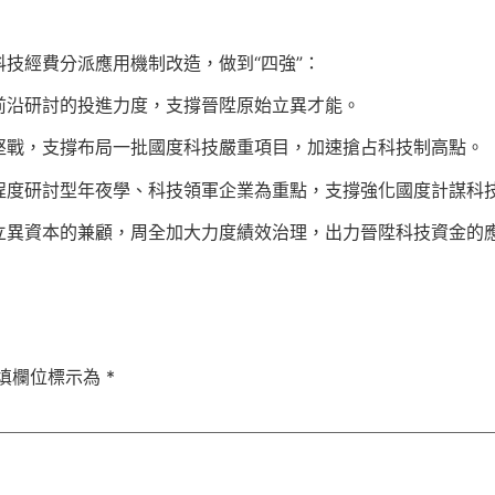
科技經費分派應用機制改造，做到“四強”：
前沿研討的投進力度，支撐晉陞原始立異才能。
堅戰，支撐布局一批國度科技嚴重項目，加速搶占科技制高點。
程度研討型年夜學、科技領軍企業為重點，支撐強化國度計謀科
立異資本的兼顧，周全加大力度績效治理，出力晉陞科技資金的
填欄位標示為
*