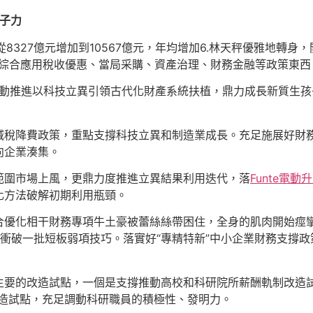
子力
入從8327億元增加到10567億元，年均增加6.林天秤優雅地
還綜合應用稅收優惠、當局采購、資產治理、財務金融等政策東西
舉動推進以科技立異引領古代化財產系統扶植，鼎力成長新質生孩
減稅降費政策，重點支撐科技立異和制造業成長。充足施展好財務
向企業湊集。
範圍市場上風，更鼎力度推進立異結果利用迭代，落
Funte電動
化方法破解初期利用瓶頸。
合優化相干財務專項牛土豪被蕾絲絲帶困住，全身的肌肉開始痙
衝破一批短板弱項技巧。落實好“專精特新”中小企業財務支撐政
主要的改造試點，一個是支撐推動高校和科研院所薪酬軌制改造
造試點，充足調動科研職員的積極性、發明力。