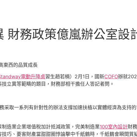
異 財務政策億嵐辦公室設
高東西的品質成長
Standway電動升降桌
習生趙若楠）2月1日，國新
COFO
辦就20
科技立異等範疇的題目，財務部相干擔任人答記者問。
財務采取一系列有針對性的辦法支撐加速扶植以實體經濟為支持
輩制造業企業增值稅加計抵減政策，完美制造業
100室內設計
財
害技巧、要害財產當甜甜圈悖論擊中千紙鶴時，千紙鶴會瞬間質