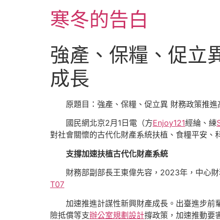
跳
寒冬的告白
至
主
要
強產、保糧、促立
內
容
成長
原題目：強產、保糧、促立異 財務政策推進
國民網北京2月1日電（方
Enjoy121
經綸、練
對社會關懷的古代化財產系統扶植、食糧平安、
支撐加速扶植古代化財產系統
財務部副部長王東偉先容，2023年，中心
T07
加速推進計謀性新興財產成長。出臺進步前
險抵償等支
辦公室規劃設計
撐政策，加速推動要