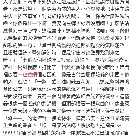
入了混亂。汽車不知道該走還是該停，因為無論從哪個方向
看，都是綠燈。一個穿著西裝的男人小心翼翼地把車停在路
中央，搖下車窗，對著紅綠燈大喊：「喂！你為什麼咕嚕咕
嚕？你倒是紅一下啊！我要向左轉！綠燈沒用啊！」廖沾沾
感覺到一陣心悸。這種氣味，這種不祥的「咕嚕」聲，與他
兒時聽到的家傳預言不謀而合。他想起家傳《沾醬秘笈》裡
記載的第一句：「當世間萬物的交通都被麵皮的氣味籠罩，
且燈號恒綠、聲如湯沸時，便是宇宙水餃臨界點到來之
時。」「七點五個地球年…怎麼這麼快？」廖沾沾猛地衝回
店裡，衝到後廚，打開了一個藏在舊冰櫃後面的暗門。暗門
裡放著一
包養網
個老舊的、像是古代金屬保險箱的東西。他
輸入了密碼：「一醬二醋三油四辣五蒜泥」（這是醬料界的
基礎公式，只有像他這樣的傳統派才會用）。保險箱打開，
裡面沒有黃金，只有一個閃爍著詭異紅色光芒的儀器。這儀
器很像一個老式的對講機，但頂部插著一根彎曲的、像韭菜
一樣的天線。他顫抖著拿起儀器，按下通話鈕。儀器發出
「滋——」的電流聲，接著傳來一陣高八度、急促且充滿養
生焦慮的聲音。「喂！是廖沾沾嗎！快接聽！這裡是 K-
999！宇宙水餃聯盟特級特務！你那邊是不是已經聞到宇宙