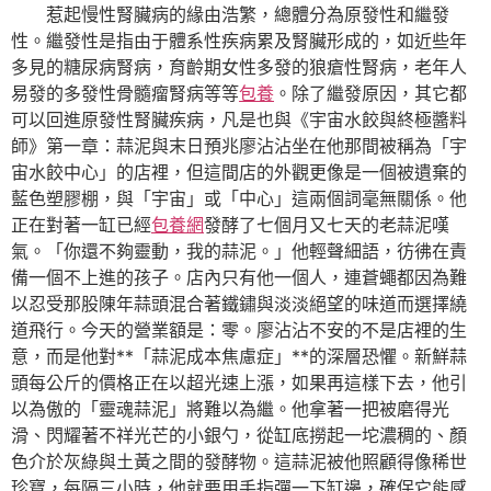
惹起慢性腎臟病的緣由浩繁，總體分為原發性和繼發
性。繼發性是指由于體系性疾病累及腎臟形成的，如近些年
多見的糖尿病腎病，育齡期女性多發的狼瘡性腎病，老年人
易發的多發性骨髓瘤腎病等等
包養
。除了繼發原因，其它都
可以回進原發性腎臟疾病，凡是也與《宇宙水餃與終極醬料
師》第一章：蒜泥與末日預兆廖沾沾坐在他那間被稱為「宇
宙水餃中心」的店裡，但這間店的外觀更像是一個被遺棄的
藍色塑膠棚，與「宇宙」或「中心」這兩個詞毫無關係。他
正在對著一缸已經
包養網
發酵了七個月又七天的老蒜泥嘆
氣。「你還不夠靈動，我的蒜泥。」他輕聲細語，彷彿在責
備一個不上進的孩子。店內只有他一個人，連蒼蠅都因為難
以忍受那股陳年蒜頭混合著鐵鏽與淡淡絕望的味道而選擇繞
道飛行。今天的營業額是：零。廖沾沾不安的不是店裡的生
意，而是他對**「蒜泥成本焦慮症」**的深層恐懼。新鮮蒜
頭每公斤的價格正在以超光速上漲，如果再這樣下去，他引
以為傲的「靈魂蒜泥」將難以為繼。他拿著一把被磨得光
滑、閃耀著不祥光芒的小銀勺，從缸底撈起一坨濃稠的、顏
色介於灰綠與土黃之間的發酵物。這蒜泥被他照顧得像稀世
珍寶，每隔三小時，他就要用手指彈一下缸邊，確保它能感