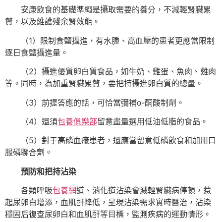
安康飲食的基礎準繩是攝取需要的養分，不減輕腎臟累
贅，以及維護殘余腎效能。
（1）限制食鹽攝進，有水腫、高血壓的患者更應當限制
逐日食鹽攝進量。
（2）攝進優質卵白質食品，如牛奶、雞蛋、魚肉、雞肉
等。同時，為加重腎臟累贅，要把持攝進卵白質的總量。
（3）前提答應的話，可恰當彌補α-酮酸制劑。
（4）還須
包養俱樂部
留意盡量選用低油低脂的食品。
（5）對于高磷血癥患者，還應當留意低磷飲食和加用口
服磷聯合劑。
預防和把持沾染
各類呼吸
包養網
道、消化道沾染會減輕腎臟病停頓，惹
起尿卵白增添，血肌酐降低，呈現沾染需求實時醫治，沾染
穩固后復查尿卵白和血肌酐等目標，監測疾病的運動情形。