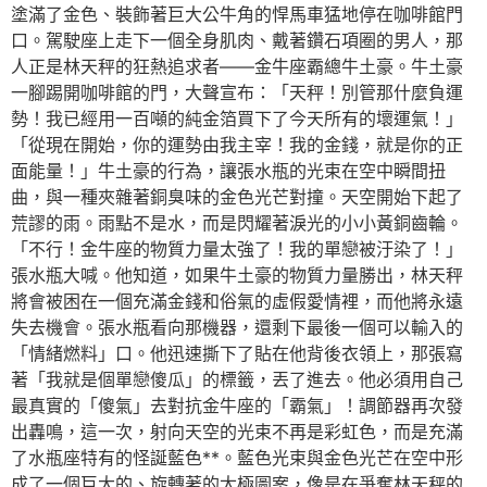
塗滿了金色、裝飾著巨大公牛角的悍馬車猛地停在咖啡館門
口。駕駛座上走下一個全身肌肉、戴著鑽石項圈的男人，那
人正是林天秤的狂熱追求者——金牛座霸總牛土豪。牛土豪
一腳踢開咖啡館的門，大聲宣布：「天秤！別管那什麼負運
勢！我已經用一百噸的純金箔買下了今天所有的壞運氣！」
「從現在開始，你的運勢由我主宰！我的金錢，就是你的正
面能量！」牛土豪的行為，讓張水瓶的光束在空中瞬間扭
曲，與一種夾雜著銅臭味的金色光芒對撞。天空開始下起了
荒謬的雨。雨點不是水，而是閃耀著淚光的小小黃銅齒輪。
「不行！金牛座的物質力量太強了！我的單戀被汙染了！」
張水瓶大喊。他知道，如果牛土豪的物質力量勝出，林天秤
將會被困在一個充滿金錢和俗氣的虛假愛情裡，而他將永遠
失去機會。張水瓶看向那機器，還剩下最後一個可以輸入的
「情緒燃料」口。他迅速撕下了貼在他背後衣領上，那張寫
著「我就是個單戀傻瓜」的標籤，丟了進去。他必須用自己
最真實的「傻氣」去對抗金牛座的「霸氣」！調節器再次發
出轟鳴，這一次，射向天空的光束不再是彩虹色，而是充滿
了水瓶座特有的怪誕藍色**。藍色光束與金色光芒在空中形
成了一個巨大的、旋轉著的太極圖案，像是在爭奪林天秤的