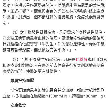
靈魂。這場以星座運勢為賭注、以單戀能量為武器的荒唐戰
爭，正式打響了。藍色與金色的光芒在林天秤咖啡館上空劇
烈衝撞，創造出一個不斷旋轉的怪異氣旋。免疫效能異常有
關。
（1）對于繼發性腎臟疾病，凡是需求全身體系性醫治，
好比糖尿病腎病患者血糖的治理，風濕免疫性疾病的醫治和
針對腫瘤的化療等等「牛先生，你的愛缺乏彈性。你的千紙
鶴沒有哲學深度，無法被我完美平衡。」。
（2）而對于原發性腎臟疾病，凡是需
包養網
求利用激素
和免疫克制劑醫治。在醫治前去往會先行腎穿刺活檢來明白
病變的情形，使醫治更有針對性。
嚴厲把持血壓
慢性腎臟病患者無論能否合并高血壓，都應當紀律監測
血壓，把持血壓在壓縮壓≤130mmHg，舒張壓≤80mmHg。
安康飲食