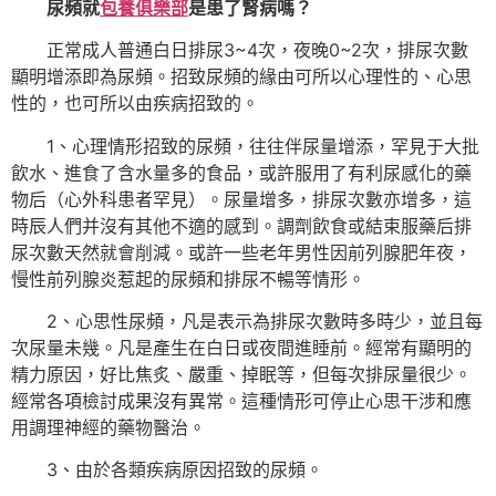
尿頻就
包養俱樂部
是患了腎病嗎？
正常成人普通白日排尿3~4次，夜晚0~2次，排尿次數
顯明增添即為尿頻。招致尿頻的緣由可所以心理性的、心思
性的，也可所以由疾病招致的。
1、心理情形招致的尿頻，往往伴尿量增添，罕見于大批
飲水、進食了含水量多的食品，或許服用了有利尿感化的藥
物后（心外科患者罕見）。尿量增多，排尿次數亦增多，這
時辰人們并沒有其他不適的感到。調劑飲食或結束服藥后排
尿次數天然就會削減。或許一些老年男性因前列腺肥年夜，
慢性前列腺炎惹起的尿頻和排尿不暢等情形。
2、心思性尿頻，凡是表示為排尿次數時多時少，並且每
次尿量未幾。凡是產生在白日或夜間進睡前。經常有顯明的
精力原因，好比焦炙、嚴重、掉眠等，但每次排尿量很少。
經常各項檢討成果沒有異常。這種情形可停止心思干涉和應
用調理神經的藥物醫治。
3、由於各類疾病原因招致的尿頻。