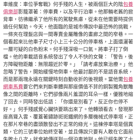
車維度：車位爭奪戰》何手殘的人生，被兩個巨大的陰
包養
俱樂部
影籠罩著：停車費，以及平行泊車。他那輛老舊的掀
背車，彷彿繼承了他所有的駕駛焦慮，從未在他需要時提供
過任何幫助。今天，他面臨的是城市傳說中最恐怖的挑戰，
一條夾在理髮店與一間專賣金屬雕像的畫廊之間的窄巷。一
個看起來比他車子尺寸小上三十公分的停車格，上面還灑著
一層可疑的白色粉末。何手殘深吸一口氣。將車子打了倒
檔。他的車載語音系統發出了令人不快的女聲：「警告，後
方障礙物距離：無限趨近於零。」「請考慮放棄治療。」他
忽略了警告，開始緩慢地倒車。他最討厭的不是語音系統，
而是那兩塊永遠在關鍵時刻自動收折的後視鏡。當他需
包養
網車馬費
要它們來判斷車體與那座價值不菲的銅製獨角獸雕
像之間的距離時，它們卻像兩片羞澀的耳朵一樣，優雅地縮
了回去。同時發出低語：「你還是別看了，反正你也停不
好。」何手殘感覺心臟快要跳出來了。他轉頭看去，發現那
座高聳入雲、覆蓋著鏽跡斑斑鐵網的多層機械式停車塔，正
在那片窄巷的盡頭散發出不正常的綠光。這棟停車塔是個異
類，它的三號車位始終空著，並且傳說只要有人敢在它面前
失敗十八次，就會被傳送到一個泊車地獄。他已經失敗了十