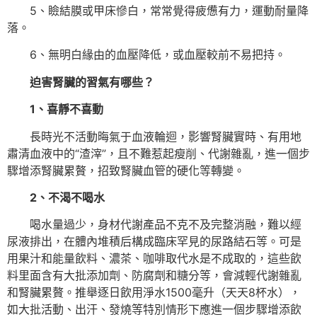
5、瞼結膜或甲床慘白，常常覺得疲憊有力，運動耐量降
落。
6、無明白緣由的血壓降低，或血壓較前不易把持。
迫害腎臟的習氣有哪些？
1、喜靜不喜動
長時光不活動晦氣于血液輪迴，影響腎臟實時、有用地
肅清血液中的“渣滓”，且不難惹起瘦削、代謝雜亂，進一個步
驟增添腎臟累贅，招致腎臟血管的硬化等轉變。
2、不渴不喝水
喝水量過少，身材代謝產品不克不及完整消融，難以經
尿液排出，在體內堆積后構成臨床罕見的尿路結石等。可是
用果汁和能量飲料、濃茶、咖啡取代水是不成取的，這些飲
料里面含有大批添加劑、防腐劑和糖分等，會減輕代謝雜亂
和腎臟累贅。推舉逐日飲用淨水1500毫升（天天8杯水），
如大批活動、出汗、發燒等特別情形下應進一個步驟增添飲