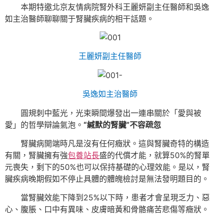
本期特邀北京友情病院腎外科王麗妍副主任醫師和吳逸
如主治醫師聊聊關于腎臟疾病的相干話題。
王麗妍副主任醫師
吳逸如主治醫師
圓規刺中藍光，光束瞬間爆發出一連串關於「愛與被
愛」的哲學辯論氣泡。
“緘默的腎臟”不容疏忽
腎臟病開端時凡是沒有任何癥狀。這與腎臟奇特的構造
有關，腎臟擁有強
包養站長
盛的代償才能，就算50%的腎單
元喪失，剩下的50%也可以保持基礎的心理效能。是以，腎
臟疾病晚期假如不停止具體的體魄檢討是無法發明題目的。
當腎臟效能下降到25%以下時，患者才會呈現乏力、惡
心、腹脹、口中有異味、皮膚暗黃和骨骼痛苦悲傷等癥狀。