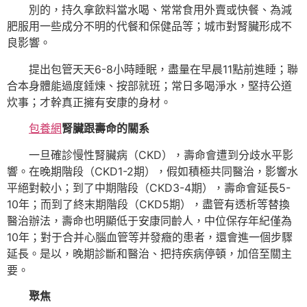
別的，持久拿飲料當水喝、常常食用外賣或快餐、為減
肥服用一些成分不明的代餐和保健品等；城市對腎臟形成不
良影響。
提出包管天天6-8小時睡眠，盡量在早晨11點前進睡；聯
合本身體能過度錘煉、按部就班；常日多喝淨水，堅持公道
炊事；才幹真正擁有安康的身材。
包養網
腎臟跟壽命的關系
一旦確診慢性腎臟病（CKD），壽命會遭到分歧水平影
響。在晚期階段（CKD1-2期），假如積極共同醫治，影響水
平絕對較小；到了中期階段（CKD3-4期），壽命會延長5-
10年；而到了終末期階段（CKD5期），盡管有透析等替換
醫治辦法，壽命也明顯低于安康同齡人，中位保存年紀僅為
10年；對于合并心腦血管等并發癥的患者，還會進一個步驟
延長。是以，晚期診斷和醫治、把持疾病停頓，加倍至關主
要。
聚焦