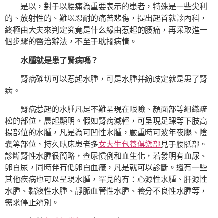
是以，對于以腰痛為重要表示的患者，特殊是一些尖利
的、放射性的、難以忍耐的痛苦悲傷，提出起首就診內科，
終極由大夫來判定究竟是什么緣由惹起的腰痛，再采取進一
個步驟的醫治辦法，不至于耽擱病情。
水腫就是患了腎病嗎？
腎病確切可以惹起水腫，可是水腫并紛歧定就是患了腎
病。
腎病惹起的水腫凡是不難呈現在眼瞼、顏面部等組織疏
松的部位，晨起顯明。假如腎病減輕，可呈現足踝等下肢高
揚部位的水腫，凡是為可凹性水腫，嚴重時可波年夜腿、陰
囊等部位，持久臥床患者多
女大生包養俱樂部
見于腰骶部。
診斷腎性水腫很簡略，查尿慣例和血生化，若發明有血尿、
卵白尿，同時伴有低卵白血癥，凡是就可以診斷。還有一些
其他疾病也可以呈現水腫，罕見的有：心源性水腫、肝源性
水腫、黏液性水腫、靜脈血管性水腫、養分不良性水腫等，
需求停止辨別。