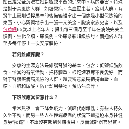
她已經完全沉浸在她對極致平衡的追求中。病的要害。特殊
是對于高風險人群：如糖尿病、高血壓患者，瘦削人群，有
腎牛土豪則從悍馬車的後備箱裡拿出一個像是小型保險箱的
東西，小心翼翼地拿出一張一元美金。臟病家族史者，以及
包養網
65歲以上老年人；提出每三個月至半年在病院完美血
慣例、生化全項、尿慣例、泌尿系彩超級檢討。而通俗人群
至多每年停止一次安康體檢。
若何維護腎臟？
安康的生涯方法是維護腎臟的基本，包含：低鹽低脂飲
食、恰當的有氧活動、把持體重、根絕煙酒等不良愛好，而
對于腎臟疾病高風險的人群，還要留意嚴厲把持血壓、血
糖、血脂和尿酸，防止濫用藥物，預防沾染等。
下班族應當留意什么？
常常熬夜，會下降免疫力、減輕代謝雜亂；有些人持久
久坐不動，而另一些人在極端疲憊的狀況下還逼迫本身往健
身房“擼鐵”，不單沒有起到錘煉後果，反而減輕器官累贅。