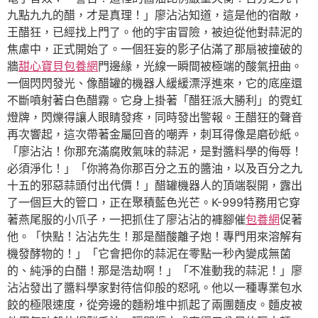
九點九九的醋，才是真理！」廖沾沾知道，這是他的宿敵，
王醋狂，已經找上門了。他的宇宙冒險，被迫從他對蒜泥的
焦慮中，正式開始了。一個狂妄的影子佔滿了那扇被撞破的
牆
甜心寶貝包養網
門邊緣，光線一瞬間被極端的酸氣扭曲。
一個閃閃發光、像醋罐的機器人緩緩漂浮進來，它的底座還
不斷噴射著白色醋霧。它身上掛著「醋狂派大勝利」的霓虹
燈牌，閃爍得讓人眼睛發疼，同時發出警報。王醋狂的聲音
再次響起，這次帶著金屬回音的嘲弄，刺耳得像是磨砂紙。
「廖沾沾！你那充滿腐敗氣味的蒜泥，是對醬料學的侮辱！
必須淨化！」「你將為你那百分之五的醬油，以及百分之九
十五的邪惡蒜頭付出代價！」醋罐機器人的頂端裂開，露出
了一個巨大的管口，正在聚積藍色光芒。K-999特務用它穿
著燕尾服的小爪子，一把抓住了廖沾沾的褲腳催
包養網
促著
他。「快點！沾沾先生！那是醋酸離子炮！專門用來溶解有
機發酵物的！」「它會把你的蒜泥在零點一秒內變成無菌
的、純淨的白醋！那是浩劫啊！」「不准動我的蒜泥！」廖
沾沾發出了醬料學家對待信仰般的怒吼。他以一種專業包水
餃的極限速度，從旁邊的麵粉堆中抓起了兩團麵皮。麵皮被