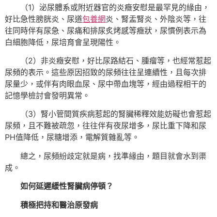
（1）泌尿體系或附近器官的炎癥安慰是最罕見的緣由，
好比急性膀胱炎、尿道
包養網
炎、腎盂腎炎、外陰炎等，往
往同時伴有尿急、尿痛和排尿炙烤感等癥狀，尿慣例表示為
白細胞降低，尿培育會呈現陽性。
（2）非炎癥安慰，好比尿路結石、腫瘤等，也經常惹起
尿頻的表示。這些原因招致的尿頻往往呈連續性，且每次排
尿量少，或伴有肉眼血尿、尿中帶血塊等，經由過程相干的
記憶學檢討會發明異常。
（3）腎小管間質疾病惹起的腎臟稀釋效能妨礙也會惹起
尿頻，且不難被疏忽，往往伴有夜尿增多，尿比重下降和尿
PH值降低，尿糖增添，電解質雜亂等。
總之，尿頻紛歧定就是病，找準緣由，題目就會水到渠
成。
如何延遲緩性腎臟病停頓？
積極把持和醫治原發病