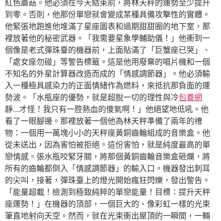
紅色蘑菇。他必須在今天結束前，將林天秤的運勢至少提升
到零。否則，他那份單戀就會變成某種具備攻擊性的實體。
他緊張地跑進他堆滿了星座圖表和過期甜甜圈的地下室，那
裡放著他的秘密武器。「我需要星象學輔助儀！」他衝到一
個像是老式彈珠臺的機器前，上面貼滿了「巨蟹座已哭」、
「處女座勿碰」等警告標籤。這是他用廢棄的唱片機和一個
不知名的外星計算器改造而成的「情感調節器」。他必須輸
入一種極具感染力的正面情緒作為燃料，來抵抗那負面的運
勢波。「水瓶座的優勢，就是超脫一切的理性與冷
包養網
靜…才怪！我只有一腔熱血的傻氣啊！」他絕望地低吼。他
看了一眼腳邊。那裡放著一個他為林天秤準備了兩年的禮
物：一個用一萬塊小小的天秤座黃銅齒輪組成的音樂盒。他
從未送出，因為害怕被拒絕。這份害怕，就是純度最高的單
戀情感。張水瓶咬緊牙關，將那個黃銅齒輪音樂盒砸爛，將
所有的齒輪都倒入「情感調節器」的輸入口。機器發出刺耳
的尖叫，接著，彈珠臺上的燈光開始瘋狂閃爍，發出警告。
「能量超載！檢測到極致純粹的單戀能量！目標：提升天秤
座運勢！」在機器的頂部，一個巨大的、像彩虹一樣的光束
筆直地射向天空。然而，就在光束衝出屋頂的一瞬間，一輛