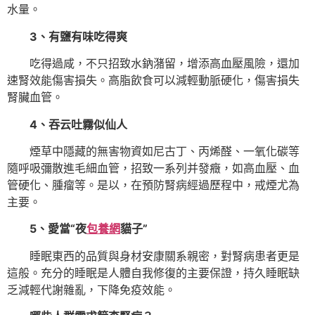
水量。
3、有鹽有味吃得爽
吃得過咸，不只招致水鈉潴留，增添高血壓風險，還加
速腎效能傷害損失。高脂飲食可以減輕動脈硬化，傷害損失
腎臟血管。
4、吞云吐霧似仙人
煙草中隱藏的無害物資如尼古丁、丙烯醛、一氧化碳等
隨呼吸彌散進毛細血管，招致一系列并發癥，如高血壓、血
管硬化、腫瘤等。是以，在預防腎病經過歷程中，戒煙尤為
主要。
5、愛當“夜
包養網
貓子”
睡眠東西的品質與身材安康關系親密，對腎病患者更是
這般。充分的睡眠是人體自我修復的主要保證，持久睡眠缺
乏減輕代謝雜亂，下降免疫效能。