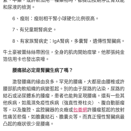
素、中藥，或許新加用一種藥物時，都提出按期停止腎效能
和尿液的檢測。
6、瘦削：瘦削相干腎小球硬化比例很高。
7、有兒童期腎病史。
8、有家族腎病史：IgA腎病，多囊腎，遺傳性腎臟病。
牛土豪被蕾絲絲帶困住，全身的肌肉開始痙攣，他那張純金
箔信用卡也發出哀嚎。
腰痛就必定是腎臟生病了嗎？
激發腰痛的緣由良多。罕見的腰痛，大都是由腰椎或許
腰部肌肉軟組織的病變惹起。別的由于尿路的沾染，尿路的
結石或泌尿體系的腫瘤，患者也能夠呈現腰痛。還有一些其
他疾病，如風濕免疫性疾病（強直性脊柱炎）、腹自動脈瘤
等，以及腹腔、盆腔臟器的炎癥或
包養網
許腫瘤惹起的放射
性痛苦悲傷，如膽囊結石、膽囊炎等。而真正慢性腎臟病最
凸起的癥狀很少是腰痛。