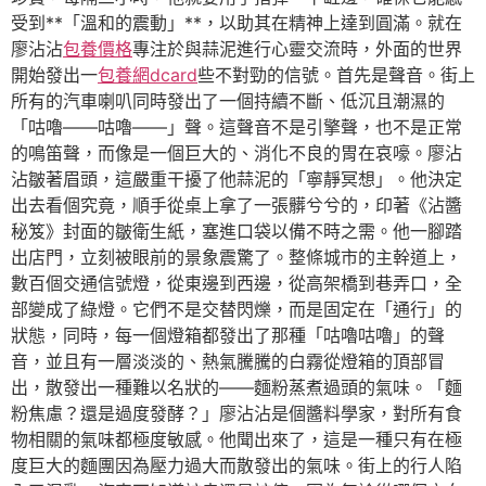
受到**「溫和的震動」**，以助其在精神上達到圓滿。就在
廖沾沾
包養價格
專注於與蒜泥進行心靈交流時，外面的世界
開始發出一
包養網dcard
些不對勁的信號。首先是聲音。街上
所有的汽車喇叭同時發出了一個持續不斷、低沉且潮濕的
「咕嚕——咕嚕——」聲。這聲音不是引擎聲，也不是正常
的鳴笛聲，而像是一個巨大的、消化不良的胃在哀嚎。廖沾
沾皺著眉頭，這嚴重干擾了他蒜泥的「寧靜冥想」。他決定
出去看個究竟，順手從桌上拿了一張髒兮兮的，印著《沾醬
秘笈》封面的皺衛生紙，塞進口袋以備不時之需。他一腳踏
出店門，立刻被眼前的景象震驚了。整條城市的主幹道上，
數百個交通信號燈，從東邊到西邊，從高架橋到巷弄口，全
部變成了綠燈。它們不是交替閃爍，而是固定在「通行」的
狀態，同時，每一個燈箱都發出了那種「咕嚕咕嚕」的聲
音，並且有一層淡淡的、熱氣騰騰的白霧從燈箱的頂部冒
出，散發出一種難以名狀的——麵粉蒸煮過頭的氣味。「麵
粉焦慮？還是過度發酵？」廖沾沾是個醬料學家，對所有食
物相關的氣味都極度敏感。他聞出來了，這是一種只有在極
度巨大的麵團因為壓力過大而散發出的氣味。街上的行人陷