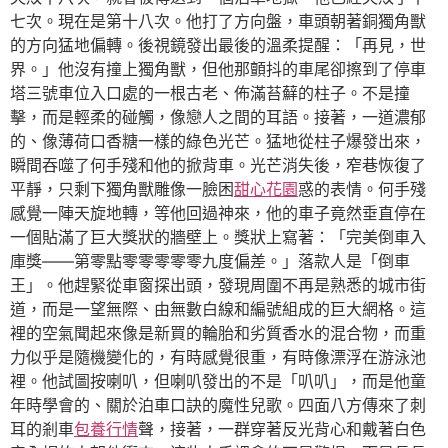
七次。現在是第十八次。他打了方向盤，車頭朝著銅獨角獸
的方向猛地偏轉。後視鏡發出最後的溫柔提醒：「再見，世
界。」他沒有撞上獨角獸，但他那顫抖的車尾卻擦到了停車
塔三號車位入口處的一根古老、佈滿苔蘚的柱子。不是撞
擊，而是輕柔的碰觸，像戀人之間的耳語。接著，一道濃郁
的、像薄荷口香糖一樣的綠色光芒。猛地從柱子爆發出來，
瞬間吞噬了何手殘和他的掀背車。光芒消失後，窄巷恢復了
平靜，只剩下獨角獸雕像一臉困
甜心花園
惑的表情。何手殘
感覺一陣天旋地轉，等他回過神來，他的車子竟然垂直停在
一個貼滿了巨大獎狀的牆壁上。獎狀上寫著：「完美倒車入
庫獎——第零點零零零零零九度偏差。」落款人是「倒車
王」。他趕緊從車窗探出頭，發現周圍不再是熟悉的城市街
道，而是一望無際、由無數白線和編號組成的巨大網格。這
裡的空氣聞起來像是新買的輪胎和劣質香水的混合物，而重
力似乎是隨機變化的，有時感覺很重，有時像漂浮在游泳池
裡。他試圖按喇叭，但喇叭發出的不是「叭叭」，而是他童
年時學會的、關於泊車口訣的魔性兒歌。四面八方傳來了刺
耳的剎車
包養行情
聲，接著，一群穿著反光背心和戴著白色