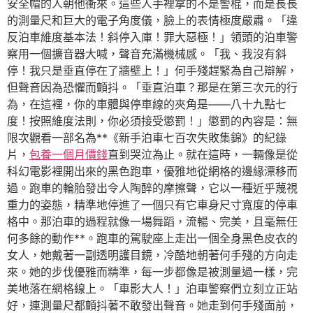
安全帽的人朝他衝來。這些人手裡拿的不是警棍，而是長長
的測量尺和巨大的電子角度儀，臉上的表情極度嚴肅。「違
反泊車維度基本法！斜停入庫！罪大惡極！」領頭的泊車警
察用一個擴音器大喊，聲音充滿機械感。「我、我沒有斜
停！我只是垂直停在了牆壁上！」何手殘趕緊為自己辯解，
但聲音因為恐懼而顫抖。「垂直泊車？那是在第三次元的行
為，在這裡，你的車體與停車線的夾角是——八十九點七
度！按照維度法則，你必須接受懲罰！」懲罰的內容是：無
限次觀看一部名為**《新手泊車七百次失敗集錦》的紀錄
片，
包養一個月價錢
直到哭泣為止。就在這時，一輛像是從
科幻電影裡開出來的黑色跑車，優雅地從網格的邊緣漂移而
過。跑車的輪胎發出令人陶醉的摩擦聲，它以一種近乎蔑視
重力的姿態，精準地停進了一個只有它車身尺寸寬度的停車
格中。那泊車的過程就像一場舞蹈，流暢、完美，且毫無任
何多餘的動作**。跑車的駕駛座上走出一個全身黑色皮衣的
女人，她戴著一副透明護目鏡，冷酷地朝著何手殘的方向走
來。她的步伐優雅而精準，每一步都像是被測量過一樣，完
美地落在網格線上。「車影大人！」泊車警察們立刻立正站
好，連測量尺都顫抖著不敢發出聲音。她走到何手殘面前，