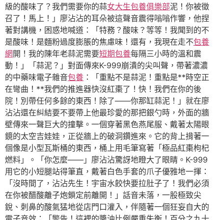
級的酸味了？我們需要你的蒜
女大生包養俱樂部
泥！你被徵
召了！馬上！」廖沾沾的耳朵被這聲音震得嗡嗡作響，他捏
著對講機，困惑地喊道：「特務？酸味？等等！我聞到的不
是酸味！是麵粉過度膨脹的焦慮味！還有，我現在走不
包養
網
開！我的陳年老蒜泥需要
短期包養
每隔三小時的溫和震
動！」「蒜泥？」對面傳來K-999崩潰的尖叫聲，帶著濃濃
的中藥味電子雜音
包養
：「重點不是蒜泥！重點是**時空正
在彎曲！**我們的推進器快沒紅棗了！快！我們在你的後
院！別帶任何多餘的東西！除了——你那缸蒜泥！」就在廖
沾沾還在糾結要不要帶上他最珍愛的那把銀勺時，外面的牆
壁傳來一聲巨大的撞擊。一個穿著黑色燕尾服、戴著太陽眼
鏡的太空吉娃娃，正從牆上的破洞鑽進來。它的背上揹著一
個像是小型瓦斯桶的東西，桶上用毛筆寫著「極品紅棗枸杞
燃料」。「你怎麼——」廖沾沾驚訝地瞪大了眼睛。K-999
用它的小短腿站得筆直，戴著白色手套的爪子優雅地一揮：
「沒時間了，沾沾先生！宇宙水餃快要拉肚子了！我們必須
在你被醋酸離子炮鎖定前離開！」話音未落，一股極致尖
銳、刺鼻的酸氣猛地從店門口灌入，伴隨著一個狂妄自大的
電子音效：「警告！這裡的醬油比例嚴重失衡！百分之九十