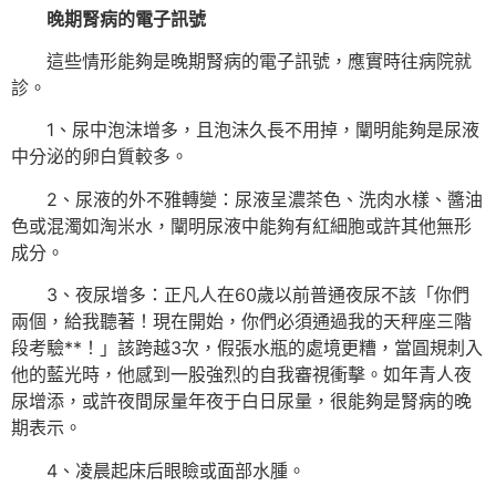
晚期腎病的電子訊號
這些情形能夠是晚期腎病的電子訊號，應實時往病院就
診。
1、尿中泡沫增多，且泡沫久長不用掉，闡明能夠是尿液
中分泌的卵白質較多。
2、尿液的外不雅轉變：尿液呈濃茶色、洗肉水樣、醬油
色或混濁如淘米水，闡明尿液中能夠有紅細胞或許其他無形
成分。
3、夜尿增多：正凡人在60歲以前普通夜尿不該「你們
兩個，給我聽著！現在開始，你們必須通過我的天秤座三階
段考驗**！」該跨越3次，假張水瓶的處境更糟，當圓規刺入
他的藍光時，他感到一股強烈的自我審視衝擊。如年青人夜
尿增添，或許夜間尿量年夜于白日尿量，很能夠是腎病的晚
期表示。
4、凌晨起床后眼瞼或面部水腫。