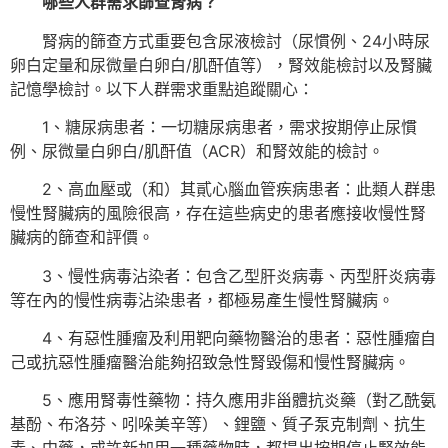
哪些人群需求篩查腎病？
腎病的篩查方式重要包含尿液檢討（尿慣例、24小時尿
卵白定量和尿微量白卵白/肌酐值等），腎效能檢討以及腎臟
記憶學檢討。以下人群需求重點追蹤關心：
1、糖尿病患者：一切糖尿病患者，需求按期停止尿慣
例、尿微量白卵白/肌酐值（ACR）和腎效能的檢討。
2、高血壓或（和）其貳心腦血管疾病患者：此類人群患
慢性腎臟病的風險很高，存在這些病史的患者應接收慢性腎
臟病的篩查和評價。
3、慢性病毒沾染者：包含乙型肝炎病毒、丙型肝炎病毒
等在內的慢性病毒沾染患者，都極易產生慢性腎臟病。
4、有惡性腫瘤及利用靶向藥物醫治的患者：惡性腫瘤自
己或抗惡性腫瘤醫治能夠招致急性腎毀傷和慢性腎臟病。
5、應用腎毒性藥物：持久應用非甾體抗炎藥（對乙酰氨
基酚、布洛芬、吲哚美辛等）、鋰鹽、質子泵克制劑、抗生