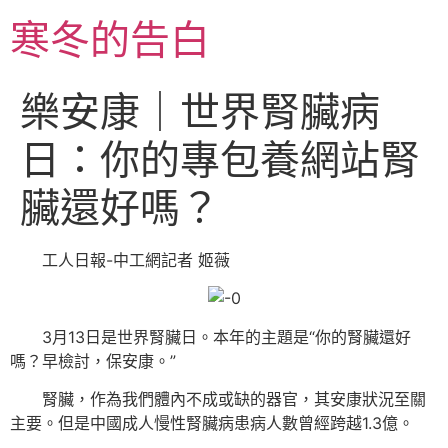
跳
寒冬的告白
至
主
要
樂安康｜世界腎臟病
內
容
日：你的專包養網站腎
臟還好嗎？
工人日報-中工網記者 姬薇
3月13日是世界腎臟日。本年的主題是“你的腎臟還好
嗎？早檢討，保安康。”
腎臟，作為我們體內不成或缺的器官，其安康狀況至關
主要。但是中國成人慢性腎臟病患病人數曾經跨越1.3億。