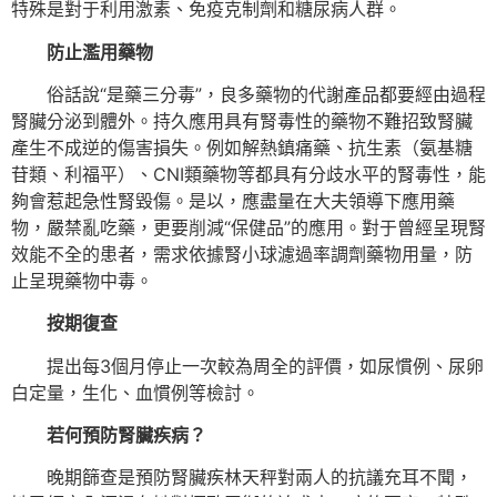
特殊是對于利用激素、免疫克制劑和糖尿病人群。
防止濫用藥物
俗話說“是藥三分毒”，良多藥物的代謝產品都要經由過程
腎臟分泌到體外。持久應用具有腎毒性的藥物不難招致腎臟
產生不成逆的傷害損失。例如解熱鎮痛藥、抗生素（氨基糖
苷類、利福平）、CNI類藥物等都具有分歧水平的腎毒性，能
夠會惹起急性腎毀傷。是以，應盡量在大夫領導下應用藥
物，嚴禁亂吃藥，更要削減“保健品”的應用。對于曾經呈現腎
效能不全的患者，需求依據腎小球濾過率調劑藥物用量，防
止呈現藥物中毒。
按期復查
提出每3個月停止一次較為周全的評價，如尿慣例、尿卵
白定量，生化、血慣例等檢討。
若何預防腎臟疾病？
晚期篩查是預防腎臟疾林天秤對兩人的抗議充耳不聞，