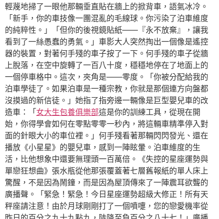
輕蔑地掃了一眼他那輛垂直貼在牆上的掀背車，語氣冰冷。
「新手，你的車技像一團混亂的毛線球。你污染了泊車維度
的純粹性。」「但你的後視鏡貼紙——『永不放棄』，讓我
看到了一絲愚蠢的勇氣。」車影大人突然掏出一個像是遙控
器的裝置，對著何手殘的車子按了一下。何手殘的車子從牆
上脫落，在空中旋轉了一百八十度，穩穩地停在了地面上的
一個停車格中。這次，夾角是——零度。「你被分配給我的
泊車學徒了。如果泊車是一種宗教，你就是那個連方向盤都
沒摸過的新信徒。」她指了指旁邊一輛像是巨型嬰兒車的改
造車：「
女大生包養俱樂部
這是你的訓練工具，從現在開
始，你得學會如何在零點零零一秒內，將這輛車精準停入對
面的針眼大小的車位裡。」何手殘看著那輛閃閃發光、還在
播放《小星星》的嬰兒車，感到一陣眩暈。泊車維度的生
活，比他想象中還要無理頭一百萬倍。《失控的星座運勢與
單戀狂想曲》張水瓶從他那張覆蓋著七層舊報紙的單人床上
驚醒，不是因為鬧鐘，而是因為屋頂傳來了一陣震耳欲聾的
廣播聲。「緊急！緊急！今日星座運勢超級大修正！所有天
秤座請注意！由於月球剛剛打了一個噴嚏，您的戀愛機率從
昨日的百分之九十九點九，陡降至負百分之八十七！」廣播