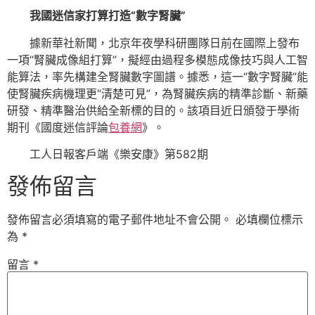
我國迷信家打算打造“數字腎臟”
據新華社新聞，北京年夜學科研團隊日前在國際上發布
一項“腎臟成像組打算”，擬經由過程多模態成像技巧與人工智
能算法，率先構建全腎臟數字圖譜。據悉，這一“數字腎臟”能
使腎臟疾病機理更“清楚可見”，為腎臟疾病的精準診斷、新藥
研發、精準醫治供給全新標的目的。該項目近日頒發于學術
期刊《國度迷信評論
包養網
》。
工人日報客戶端《樂安康》第582期
發佈留言
發佈留言必須填寫的電子郵件地址不會公開。
必填欄位標示
為
*
留言
*