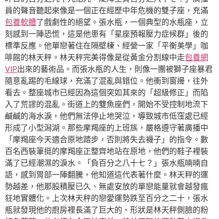
員的聲音聽起來像是一個正在經歷中年危機的雙子座，充滿
包養軟體
了戲劇性的絕望。張水瓶，一個典型的水瓶座，立
刻感到一陣恐慌，這是他患有「星座預報壓力症候群」後的
標準反應。他單戀著住在隔壁棟、經營一家「平衡美學」咖
啡館的林天秤。林天秤完美得像是從黃金分割線中走
包養網
VIP
出來的藝術品。而張水瓶的人生，則像一團被獅子座暴君
隨意亂踢的毛線球，充滿了混亂與錯位。他衝到窗邊，往外
看去。整座城市已經因為這個突如其來的「超級修正」而陷
入了荒謬的混亂。街道上的雙魚座們，開始不受控制地流下
鹹鹹的海水淚，他們無法停止地哭泣，導致城市低窪處已經
形成了小型潟湖。那些摩羯座的上班族，嚴格遵守著廣播中
「摩羯座今天適合原地踏步，否則將失去襪子」的指令。數
百名西裝筆挺的摩羯座正整齊地站在原地，他們的鞋子裡裝
滿了已經潮濕的淚水。「負百分之八十七？」張水瓶喃喃自
語，感到胃部一陣翻騰，他知道這代表著什麼。林天秤的運
勢越差，他那股積壓已久、無處安放的單戀能量就會越發瘋
狂地實體化。上次林天秤的戀愛運勢跌至百分之二十，張水
瓶就發現他的廚房裡長滿了巨大的、形狀是林天秤側臉的粉