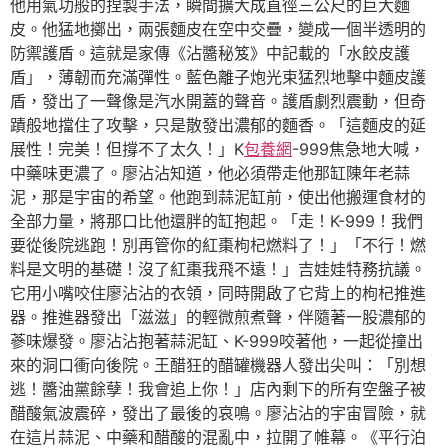
他用氣功般的捏製手法，瞬間擴大成直徑三公尺的巨大麵
皮。他猛地擲出，兩張麵皮在空中交疊，變成一個半透明的
防禦護盾。這就是家傳《沾醬秘笈》中記載的「水餃皮護
盾」，薄韌而充滿彈性。藍色離子炮光束猛烈地擊中麵皮護
盾，發出了一聲像是汽水開蓋的聲音。護盾劇烈震動，但奇
蹟般地擋住了攻擊，只是散發出濃郁的麵香。「這麵皮的延
展性！完美！但撐不了太久！」K
包養網
-999焦急地大喊，
中藥味更濃了。廖沾沾知道，他必須帶走他那缸陳年老蒜
泥，那是宇宙的希望。他跑到蒜泥缸前，使出他搬運食材的
全部力量，將那口比他還胖的缸抱起。「走！K-999！我們
要從後院逃跑！別再管你的紅棗枸杞燃料了！」「不行！燃
料是文明的基礎！沒了紅棗我飛不遠！」吉娃娃特務抗議。
它用小嘴咬住廖沾沾的衣領，同時開啟了它背上的枸杞推進
器。推進器發出「滋滋」的輕微煎煮聲，伴隨著一股濃郁的
蔘味爆發。廖沾沾抱著蒜泥缸、K-999咬著他，一起從撞出
來的洞口衝向後院。王醋狂的醋罐機器人發出尖叫：「別想
逃！醬油黨餘孽！我會追上你！」店內剩下的所有空盤子被
醋酸氣波震碎，發出了最後的哀鳴。廖沾沾的宇宙冒險，就
在這片蒜泥、中藥和醋酸的混亂中，拉開了帷幕。《平行泊