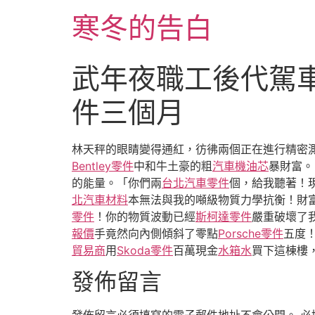
跳
寒冬的告白
至
主
要
武年夜職工後代駕車
內
容
件三個月
林天秤的眼睛變得通紅，彷彿兩個正在進行精密
Bentley零件
中和牛土豪的粗
汽車機油芯
暴財富。
的能量。「你們兩
台北汽車零件
個，給我聽著！
北汽車材料
本無法與我的噸級物質力學抗衡！財
零件
！你的物質波動已經
斯柯達零件
嚴重破壞了
報價
手竟然向內側傾斜了零點
Porsche零件
五度
貿易商
用
Skoda零件
百萬現金
水箱水
買下這棟樓
發佈留言