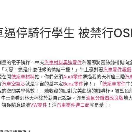
逼停騎行學生 被禁行OS
測量的電子磅秤。林天
汽車材料
奧迪零件
秤隨即將蕾絲絲帶拋向
「可惡！這是什麼低級的情緒干擾！」牛土豪對著
汽車零件報價
現在開
德系車材料
始，你們必須
Audi零件
通過我的天秤座三階
汽
富
汽車空氣芯
就是宇宙的基本定
Benz零件
律！」「
德系車零件
牛
我的空間美學係數！」她收藏的四對完美曲線的咖啡杯，被藍色
！牛土豪看到林天秤終於對自己說話，興奮
油氣分離器改良版
地
，讓你隨意破壞
VW零件
！這
汽車零件進口商
就是愛！」