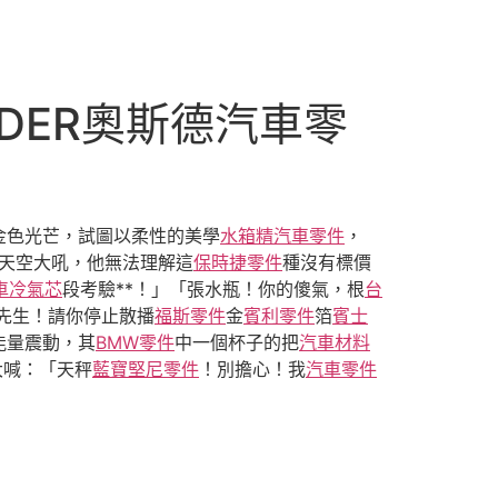
DER奧斯德汽車零
金色光芒，試圖以柔性的美學
水箱精
汽車零件
，
天空大吼，他無法理解這
保時捷零件
種沒有標價
車冷氣芯
段考驗**！」「張水瓶！你的傻氣，根
台
先生！請你停止散播
福斯零件
金
賓利零件
箔
賓士
能量震動，其
BMW零件
中一個杯子的把
汽車材料
大喊：「天秤
藍寶堅尼零件
！別擔心！我
汽車零件