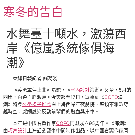
跳
寒冬的告白
至
主
要
水舞臺十噸水，激蕩西
內
容
岸《億嵐系統傢俱海
潮》
束縛日報記者 諸葛漪
《義勇軍停止曲》唱罷，《
室內設計
海潮》又至，5月的
西岸，白色血脈激蕩。今天起至17日，舞臺劇《
COFO
海
潮》將登
久坐椅子推薦
岸上海西岸年夜劇院，率領不雅眾穿
越時空，感觸感染反動前輩們的熱血與崇奉。
本年是中國右翼作家
COFO
同盟成立95周年。《海潮》
由
巧寓設計
上海話劇藝術中間制作出品，以中國右翼作家同