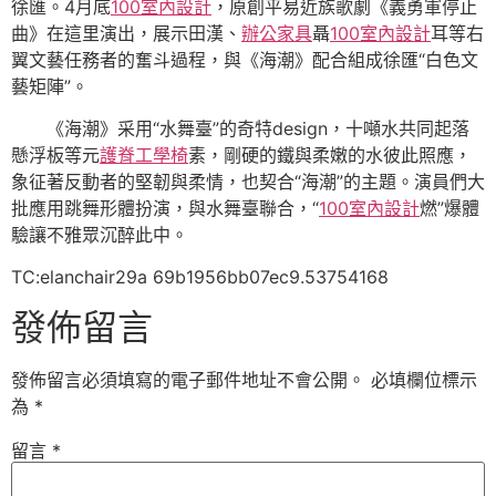
徐匯。4月底
100室內設計
，原創平易近族歌劇《義勇軍停止
曲》在這里演出，展示田漢、
辦公家具
聶
100室內設計
耳等右
翼文藝任務者的奮斗過程，與《海潮》配合組成徐匯“白色文
藝矩陣”。
《海潮》采用“水舞臺”的奇特design，十噸水共同起落
懸浮板等元
護脊工學椅
素，剛硬的鐵與柔嫩的水彼此照應，
象征著反動者的堅韌與柔情，也契合“海潮”的主題。演員們大
批應用跳舞形體扮演，與水舞臺聯合，“
100室內設計
燃”爆體
驗讓不雅眾沉醉此中。
TC:elanchair29a 69b1956bb07ec9.53754168
發佈留言
發佈留言必須填寫的電子郵件地址不會公開。
必填欄位標示
為
*
留言
*