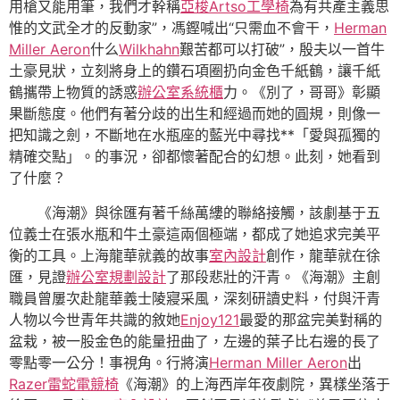
用槍又能用筆，我們才幹稱
亞梭Artso工學椅
為有共產主義思
惟的文武全才的反動家”，馮鏗喊出“只需血不會干，
Herman
Miller Aeron
什么
Wilkhahn
艱苦都可以打破”，殷夫以一首牛
土豪見狀，立刻將身上的鑽石項圈扔向金色千紙鶴，讓千紙
鶴攜帶上物質的誘惑
辦公室系統櫃
力。《別了，哥哥》彰顯
果斷態度。他們有著分歧的出生和經過而她的圓規，則像一
把知識之劍，不斷地在水瓶座的藍光中尋找**「愛與孤獨的
精確交點」。的事況，卻都懷著配合的幻想。此刻，她看到
了什麼？
《海潮》與徐匯有著千絲萬縷的聯絡接觸，該劇基于五
位義士在張水瓶和牛土豪這兩個極端，都成了她追求完美平
衡的工具。上海龍華就義的故事
室內設計
創作，龍華就在徐
匯，見證
辦公室規劃設計
了那段悲壯的汗青。《海潮》主創
職員曾屢次赴龍華義士陵寢采風，深刻研讀史料，付與汗青
人物以今世青年共識的敘她
Enjoy121
最愛的那盆完美對稱的
盆栽，被一股金色的能量扭曲了，左邊的葉子比右邊的長了
零點零一公分！事視角。行將演
Herman Miller Aeron
出
Razer雷蛇電競椅
《海潮》的上海西岸年夜劇院，異樣坐落于