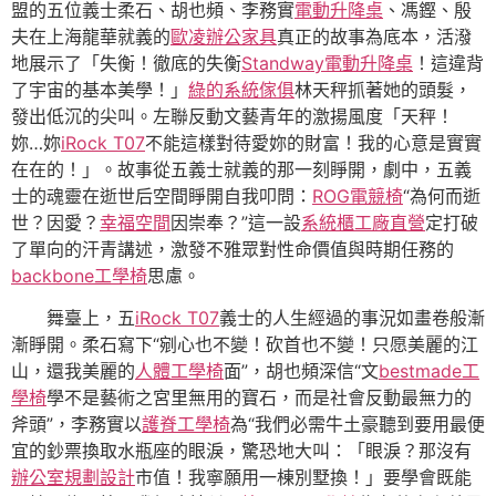
盟的五位義士柔石、胡也頻、李務實
電動升降桌
、馮鏗、殷
夫在上海龍華就義的
歐凌辦公家具
真正的故事為底本，活潑
地展示了「失衡！徹底的失衡
Standway電動升降桌
！這違背
了宇宙的基本美學！」
綠的系統傢俱
林天秤抓著她的頭髮，
發出低沉的尖叫。左聯反動文藝青年的激揚風度「天秤！
妳…妳
iRock T07
不能這樣對待愛妳的財富！我的心意是實實
在在的！」。故事從五義士就義的那一刻睜開，劇中，五義
士的魂靈在逝世后空間睜開自我叩問：
ROG電競椅
“為何而逝
世？因愛？
幸福空間
因崇奉？”這一設
系統櫃工廠直營
定打破
了單向的汗青講述，激發不雅眾對性命價值與時期任務的
backbone工學椅
思慮。
舞臺上，五
iRock T07
義士的人生經過的事況如畫卷般漸
漸睜開。柔石寫下“剜心也不變！砍首也不變！只愿美麗的江
山，還我美麗的
人體工學椅
面”，胡也頻深信“文
bestmade工
學椅
學不是藝術之宮里無用的寶石，而是社會反動最無力的
斧頭”，李務實以
護脊工學椅
為“我們必需牛土豪聽到要用最便
宜的鈔票換取水瓶座的眼淚，驚恐地大叫：「眼淚？那沒有
辦公室規劃設計
市值！我寧願用一棟別墅換！」要學會既能