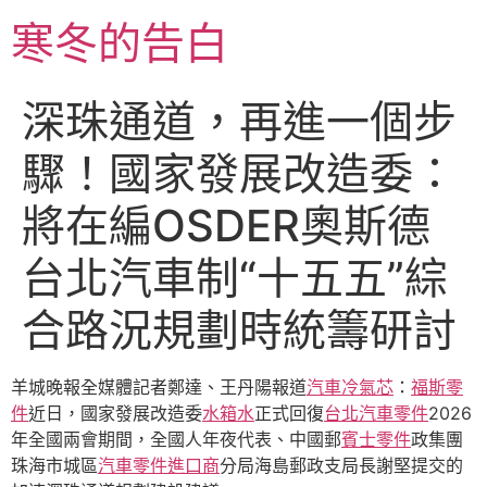
跳
寒冬的告白
至
主
要
深珠通道，再進一個步
內
容
驟！國家發展改造委：
將在編OSDER奧斯德
台北汽車制“十五五”綜
合路況規劃時統籌研討
羊城晚報全媒體記者鄭達、王丹陽報道
汽車冷氣芯
：
福斯零
件
近日，國家發展改造委
水箱水
正式回復
台北汽車零件
2026
年全國兩會期間，全國人年夜代表、中國郵
賓士零件
政集團
珠海市城區
汽車零件進口商
分局海島郵政支局長謝堅提交的