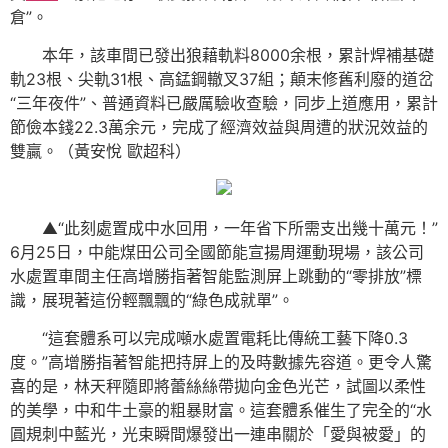
倉”。
本年，該車間已發出狼藉軌料8000余根，累計焊補基礎
軌23根、尖軌31根、高錳鋼轍叉37組；顛末修舊利廢的道岔
“三年夜件”、普通資料已嚴厲驗收查驗，同步上道應用，累計
節儉本錢22.3萬余元，完成了經濟效益與周遭的狀況效益的
雙贏。（黃安悅 歐超科）
▲“此刻處置成中水回用，一年省下所需支出幾十萬元！”
6月25日，中能煤田公司全國節能宣揚周運動現場，該公司
水處置車間主任高增勝指著智能監測屏上跳動的“零排放”標
識，展現著這份輕飄飄的“綠色成就單”。
“這套體系可以完成噸水處置電耗比傳統工藝下降0.3
度。”高增勝指著智能把持屏上的及時數據先容道。更令人驚
喜的是，林天秤隨即將蕾絲絲帶拋向金色光芒，試圖以柔性
的美學，中和牛土豪的粗暴財富。這套體系催生了完全的“水
圓規刺中藍光，光束瞬間爆發出一連串關於「愛與被愛」的