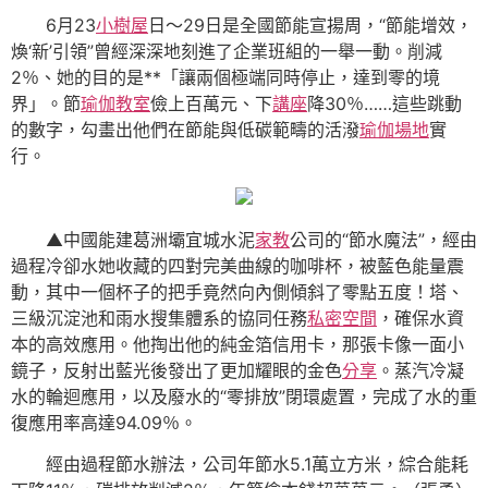
6月23
小樹屋
日～29日是全國節能宣揚周，“節能增效，
煥‘新’引領”曾經深深地刻進了企業班組的一舉一動。削減
2％、她的目的是**「讓兩個極端同時停止，達到零的境
界」。節
瑜伽教室
儉上百萬元、下
講座
降30％……這些跳動
的數字，勾畫出他們在節能與低碳範疇的活潑
瑜伽場地
實
行。
▲中國能建葛洲壩宜城水泥
家教
公司的“節水魔法”，經由
過程冷卻水她收藏的四對完美曲線的咖啡杯，被藍色能量震
動，其中一個杯子的把手竟然向內側傾斜了零點五度！塔、
三級沉淀池和雨水搜集體系的協同任務
私密空間
，確保水資
本的高效應用。他掏出他的純金箔信用卡，那張卡像一面小
鏡子，反射出藍光後發出了更加耀眼的金色
分享
。蒸汽冷凝
水的輪迴應用，以及廢水的“零排放”閉環處置，完成了水的重
復應用率高達94.09％。
經由過程節水辦法，公司年節水5.1萬立方米，綜合能耗