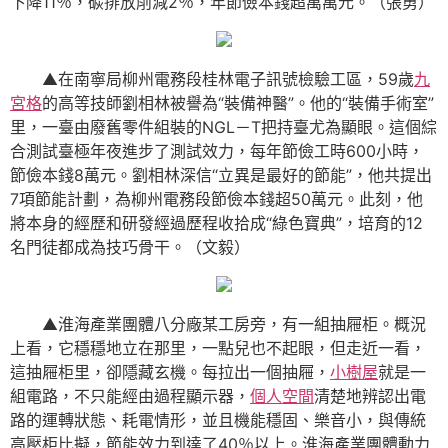
下降11％，碳排放削減2％，年節儉本錢超萬萬元。（張勇）
▲在南寧局柳州電務段桂林電子訊號檢驗工區，59歲
九
宮格
的高等技師劉相林被譽為“裝備神醫”。他的“裝備手術室”
里，一臺由廢舊零件組裝的NGL－T把持臺尤為顯眼。這個綜
合測試臺極年夜進步了測試效力，每年節儉工時600小時，
節儉本錢8萬元。劉相林深信“立異是最好的節能”，他共提出
7項節能計劃，為柳州電務段節儉本錢超50萬元。此刻，他
將本身的經歷和研發經過歷程收拾成“綠色寶典”，培育的12
名門徒都成為技巧骨干。（文毅）
▲淮海產業團體八分廠某工房旁，有一組抽屜柜。概況
上看，它穩穩地立在那里，一點兒也不起眼，但走近一看，
這抽屜柜里，卻隱藏玄機。每拉出一個抽屜，
小樹屋
就是一
組電路，不只能經由過程顯示器，
個人空間
清楚地辨認出電
路的運轉狀態、耗電情形，並且機能穩固、樂音小，與傳統
高壓柜比擬，節能效力到達了40％以上。淮海產業團體動力