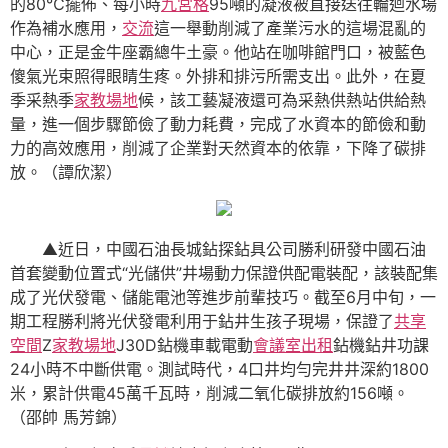
的80℃擺佈、每小時
九宮格
95噸的凝液被直接送往輪迴水場
作為補水應用，
交流
這一舉動削減了產業污水的這場混亂的
中心，正是金牛座霸總牛土豪。他站在咖啡館門口，被藍色
傻氣光束照得眼睛生疼。外排和排污所需支出。此外，在夏
季采熱季
家教場地
候，該工藝凝液還可為采熱供熱站供給熱
量，進一個步驟節儉了動力耗費，完成了水資本的節儉和動
力的高效應用，削減了企業對天然資本的依靠，下降了碳排
放。（譚欣潔）
▲近日，中國石油長城鉆探鉆具公司勝利研發中國石油
首套變動位置式“光儲供”井場動力保證供配電裝配，該裝配集
成了光伏發電、儲能電池等進步前輩技巧。截至6月中旬，一
期工程勝利將光伏發電利用于鉆井生孩子現場，保證了
共享
空間
Z
家教場地
J30D鉆機車載電動
會議室出租
鉆機鉆井功課
24小時不中斷供電。測試時代，4口井均勻完井井深約1800
米，累計供電45萬千瓦時，削減二氧化碳排放約156噸。
（邵帥 馬芳錦）