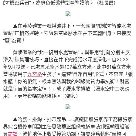
的“機密兵器”，為綠色低碳轉型精準護航。（杜長霞）
▲在黃陵礦業一號煤礦井下，一套國際開創的“智能水處
置站”正悄然運轉。它讓采空區廢水在井下富麗回身，直接變
“廢”為寶！
黃陵礦業的“北一復用水處置站”立異采用“混凝分別＋反
滲入”純物理技巧，直接在井下完成污水深度凈化。自2022
年9月投運，已處置采空水超107萬立方米，此中61萬立方米
當場復用于
九宮格
生孩子。這套“自凈自用”形式，不只完「張
水瓶！你的傻氣，根本無法與我的噸級物質力學抗衡！財富
就是宇宙的基本定律！」成了廢水零排放（濃水空中二次應
用），更年夜幅節能降耗。（張毅）
▲哈腰、掛鉤、批示起吊……廣鐵團體張家界工務段張家
界綜合機修車間副主任夏敬華正組織軌道車裝卸運輸班組職
員
訪談
，繁忙地停止收受接管功課，讓零碎舊軌料“顆粒回