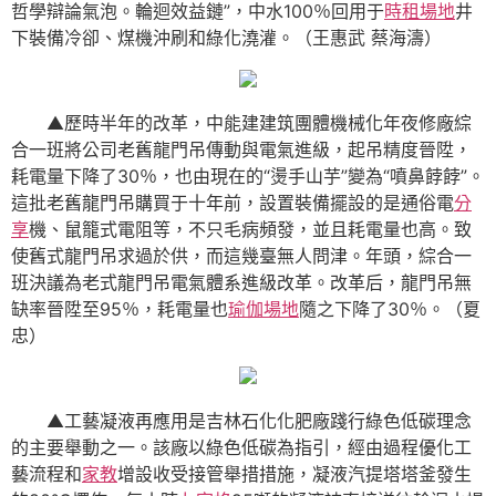
哲學辯論氣泡。輪迴效益鏈”，中水100％回用于
時租場地
井
下裝備冷卻、煤機沖刷和綠化澆灌。（王惠武 蔡海濤）
▲歷時半年的改革，中能建建筑團體機械化年夜修廠綜
合一班將公司老舊龍門吊傳動與電氣進級，起吊精度晉陞，
耗電量下降了30％，也由現在的“燙手山芋”變為“噴鼻餑餑”。
這批老舊龍門吊購買于十年前，設置裝備擺設的是通俗電
分
享
機、鼠籠式電阻等，不只毛病頻發，並且耗電量也高。致
使舊式龍門吊求過於供，而這幾臺無人問津。年頭，綜合一
班決議為老式龍門吊電氣體系進級改革。改革后，龍門吊無
缺率晉陞至95％，耗電量也
瑜伽場地
隨之下降了30％。（夏
忠）
▲工藝凝液再應用是吉林石化化肥廠踐行綠色低碳理念
的主要舉動之一。該廠以綠色低碳為指引，經由過程優化工
藝流程和
家教
增設收受接管舉措措施，凝液汽提塔塔釜發生