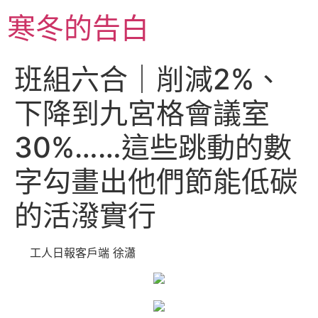
跳
寒冬的告白
至
主
要
班組六合｜削減2%、
內
容
下降到九宮格會議室
30%……這些跳動的數
字勾畫出他們節能低碳
的活潑實行
工人日報客戶端 徐瀟