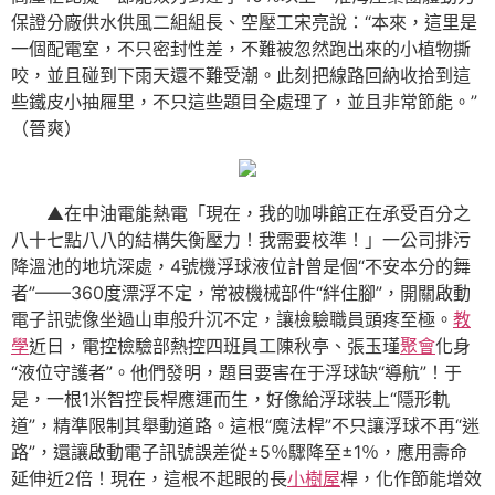
保證分廠供水供風二組組長、空壓工宋亮說：“本來，這里是
一個配電室，不只密封性差，不難被忽然跑出來的小植物撕
咬，並且碰到下雨天還不難受潮。此刻把線路回納收拾到這
些鐵皮小抽屜里，不只這些題目全處理了，並且非常節能。”
（晉爽）
▲在中油電能熱電「現在，我的咖啡館正在承受百分之
八十七點八八的結構失衡壓力！我需要校準！」一公司排污
降溫池的地坑深處，4號機浮球液位計曾是個“不安本分的舞
者”——360度漂浮不定，常被機械部件“絆住腳”，開關啟動
電子訊號像坐過山車般升沉不定，讓檢驗職員頭疼至極。
教
學
近日，電控檢驗部熱控四班員工陳秋亭、張玉瑾
聚會
化身
“液位守護者”。他們發明，題目要害在于浮球缺“導航”！于
是，一根1米智控長桿應運而生，好像給浮球裝上“隱形軌
道”，精準限制其舉動道路。這根“魔法桿”不只讓浮球不再“迷
路”，還讓啟動電子訊號誤差從±5％驟降至±1％，應用壽命
延伸近2倍！現在，這根不起眼的長
小樹屋
桿，化作節能增效