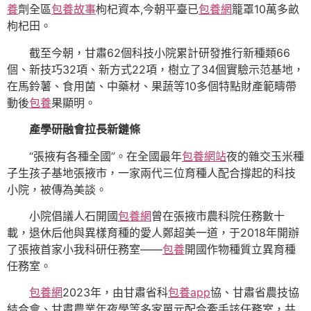
養
劑全區
包養故事
枸杞資本,今朝平臺已
包養網
籠罩10萬多畝
枸杞田。
截至今朝，甘肅62個科技小院累計研發推行新種類66
個、新技巧32項、新方式22項，樹立了34個實驗示范基地，
在馬鈴薯、食用菌、中藥材、果蔬等10多個特點財產範疇帶
動後
包養
果顯明。
產學研融會拉長新鏈條
“張掖有各種全國”。在全國最年
包養網站
夜的雜交玉米種
子生孩子基地張掖市，一家兩代三位育種人配合撐起的科技
小院，被傳為美談。
小院倡議人石開國
包養網
曾在張掖市農科院任務數十
載，退休后他與異樣育種的愛人鄭超美一道，于2018年開辦
了張掖首家小我科研任務室——
包養
開國作物種質立異育種
任務室。
包養網
2023年，由甘肅省科
包養app
協、甘肅省農技協
結合會、甘肅農業年夜學等多家單元配合牽手該任務室，共