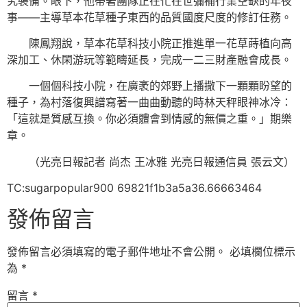
究裝備。眼下，他帶著團隊正在忙在世彌補行業空缺的年夜
事——主導草本花草種子東西的品質國度尺度的修訂任務。
陳鳳翔說，草本花草科技小院正推進單一花草蒔植向高
深加工、休閑游玩等範疇延長，完成一二三財產融會成長。
一個個科技小院，在廣袤的郊野上播撒下一顆顆盼望的
種子，為村落復興譜寫著一曲曲動聽的時林天秤眼神冰冷：
「這就是質感互換。你必須體會到情感的無價之重。」期樂
章。
（光亮日報記者 尚杰 王冰雅 光亮日報通信員 張云文）
TC:sugarpopular900 69821f1b3a5a36.66663464
發佈留言
發佈留言必須填寫的電子郵件地址不會公開。
必填欄位標示
為
*
留言
*