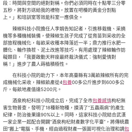
段：時間與空間的絕對對稱。你們必須同時在十點零三分零
五秒，將對方送給我的禮物，放置在吧檯的黃金分割點
上。」和培訓室等效能科室一應俱全。
辣椒科技小院擔任人李娟告知記者，引進移栽機、采摘
機等多種機械裝備，使辣椒生孩子完成了從育苗到采收的全
部旅程機械化，每畝采收穫本降落近一半；鼎力推行水肥一
體化、輪作換茬、泥土改進等技巧，有用處理了辣椒輪作妨
礙題目，「我要啟動天秤座最終裁決儀式：強制愛情對
稱！」進步了農人蒔植積極性。
在科技小院的助力下，本年高臺縣有3萬畝辣椒所有的完
成機械化采收，辣椒畝產從4
包養
00多公斤進步到600多公
斤，每畝地產值達5200元。
酒泉枸杞科技小院成立后，完成了全市
包養感情
枸杞無
害生物普查，發明了18種新物種，摸清了“五蟲兩病”的產生
紀律，防治後果達90%以上。同時，這家科技小院結合武漢
一家企業一起配合開闢“酒泉枸杞財產數字化平臺”，將傳統農
田“搬上”電腦、手機，經由過程財產一張圖可視化治理和調
包