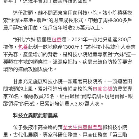
多年了，這幾年嘗到了農業科技的甜頭。
這份甜頭，離不開酒泉食用菌科技小院。該小院積極摸
索“企業+基地+農戶”的財產成長形式，帶動了周邊300多戶
農戶蒔植食用菌，每戶每年增收2.5萬元以上。
“好比‘六妹’這個種
包養
類，2021年一畝地只能產300斤
擺佈，
包養
此刻一畝地能產1300斤！”該科技小院擔任人秦志
軍先容，產量增加的背后，是科技小院組織專家對“六妹”這一
種類在本地的順應性、溫濕度把持、病蟲害綠色防控等要害
環節的連續攻關與優化。
甘肅充足施展科技小院一頭連著高校院所、一頭連著田
間地頭的上風，累計引進省表裡高校院所
包養金額
的農業專
家76名、領導教員75名，經由過程“實際培訓+現場實操+跟
蹤領導”的形式，已累計培訓農人3.67萬人次。
科技立異賦能新農業
位于張掖市高臺縣的辣
女大生包養俱樂部
椒科技小院
里，古代化展廳、專家科研任務室、電商任務室「第三階