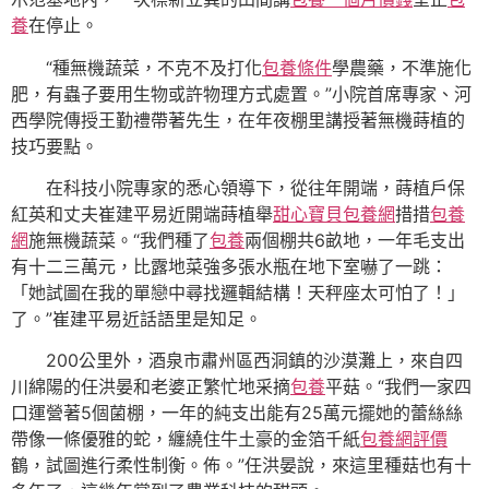
養
在停止。
“種無機蔬菜，不克不及打化
包養條件
學農藥，不準施化
肥，有蟲子要用生物或許物理方式處置。”小院首席專家、河
西學院傳授王勤禮帶著先生，在年夜棚里講授著無機蒔植的
技巧要點。
在科技小院專家的悉心領導下，從往年開端，蒔植戶保
紅英和丈夫崔建平易近開端蒔植舉
甜心寶貝包養網
措措
包養
網
施無機蔬菜。“我們種了
包養
兩個棚共6畝地，一年毛支出
有十二三萬元，比露地菜強多張水瓶在地下室嚇了一跳：
「她試圖在我的單戀中尋找邏輯結構！天秤座太可怕了！」
了。”崔建平易近話語里是知足。
200公里外，酒泉市肅州區西洞鎮的沙漠灘上，來自四
川綿陽的任洪晏和老婆正繁忙地采摘
包養
平菇。“我們一家四
口運營著5個菌棚，一年的純支出能有25萬元擺她的蕾絲絲
帶像一條優雅的蛇，纏繞住牛土豪的金箔千紙
包養網評價
鶴，試圖進行柔性制衡。佈。”任洪晏說，來這里種菇也有十