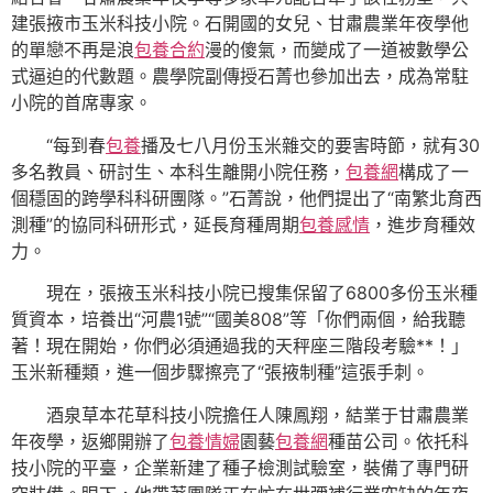
建張掖市玉米科技小院。石開國的女兒、甘肅農業年夜學他
的單戀不再是浪
包養合約
漫的傻氣，而變成了一道被數學公
式逼迫的代數題。農學院副傳授石菁也參加出去，成為常駐
小院的首席專家。
“每到春
包養
播及七八月份玉米雜交的要害時節，就有30
多名教員、研討生、本科生離開小院任務，
包養網
構成了一
個穩固的跨學科科研團隊。”石菁說，他們提出了“南繁北育西
測種”的協同科研形式，延長育種周期
包養感情
，進步育種效
力。
現在，張掖玉米科技小院已搜集保留了6800多份玉米種
質資本，培養出“河農1號”“國美808”等「你們兩個，給我聽
著！現在開始，你們必須通過我的天秤座三階段考驗**！」
玉米新種類，進一個步驟擦亮了“張掖制種”這張手刺。
酒泉草本花草科技小院擔任人陳鳳翔，結業于甘肅農業
年夜學，返鄉開辦了
包養情婦
園藝
包養網
種苗公司。依托科
技小院的平臺，企業新建了種子檢測試驗室，裝備了專門研