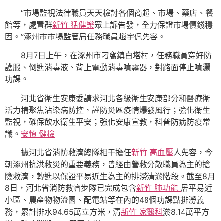
“市場監視法律職員天天檢討各個商超、市場、藥店、餐
館等，處置群
新竹 猛健樂
眾上訴告發，全力保證市場價錢穩
固。”涿州市市場監管局任務職員趙宇佩先容。
8月7日上午，在涿州市刁窩鎮白塔村，任務職員穿好防
護服、倒進消毒液、背上電動消毒噴霧器，對路面停止噴灑
功課。
河北省衛生安康委請求河北各級衛生安康部分和醫療衛
活力構聚焦沾染病防控，謹防災區疫情爆發風行；強化衛生
監視，確保飲水衛生平安；強化安康宣教，科普防病防疫常
識。
安慎 健檢
據河北省消防救濟總隊相干擔任
新竹 高血壓
人先容，今
朝涿州抗洪救災的重要義務，曾經由營救分散職員為主的搶
險救濟，轉進以保證平易近生為主的排澇清淤階段。截至8月
8日，河北省消防救濟步隊已完成包含
新竹 肺功能
居平易近
小區、農產物物流園、配電站等在內的48個功課點排澇義
務，累計排水94.65萬立方米，清
新竹 家醫科
淤8.14萬平方