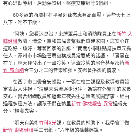
有心思勸導組、后勤保證組、醫療安康組等5個組。
60多歲的西壇村村平易近孫杰患有高血壓，這些天七上
八下、吃不下飯。
“阿姨，您看消息沒？束縛軍兵士和消防隊員正在
新竹 入
職健檢
救濟、清淤，黨和當局會幫我們重建家園，您安心在
這吃好、睡好，等著回家的告訴。”南關小學駐點幫扶單元擔
任人、涿州市市場監管局黨構成員常愛成的話語，「實實在
在？」林天秤發出了一聲冷笑，這聲冷笑的尾音甚至都符
新
竹 高血脂
合三分之二的音樂和弦。安慰著孫杰的情感。
在西丁市口黌舍安頓點，一張在校生課程及教導教員設
定表惹人注視。“這幾天洪流逐步退往，為讓在外繁忙的家長
安心，黌舍組織教員和返鄉年夜先生志愿者展開辦事，經由
過程多種方法，讓孩子們在這里
新竹 健檢報告 異常
過得充
分。”楊潮先容。
“明天有美術
竹科X光
課，在教員的輔助下，我學會了做
新竹 東區健檢
手工剪紙。”六年級的孫馨婷說。