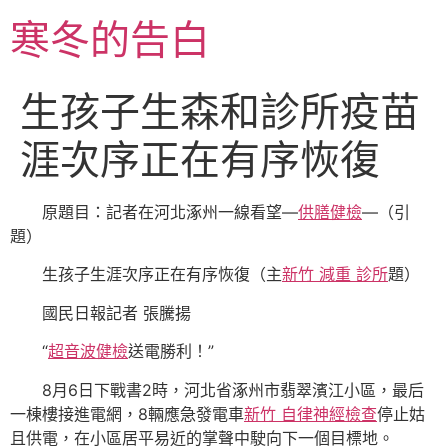
跳
寒冬的告白
至
主
要
生孩子生森和診所疫苗
內
容
涯次序正在有序恢復
原題目：記者在河北涿州一線看望—
供膳健檢
—（引
題）
生孩子生涯次序正在有序恢復（主
新竹 減重 診所
題）
國民日報記者 張騰揚
“
超音波健檢
送電勝利！”
8月6日下戰書2時，河北省涿州市翡翠濱江小區，最后
一棟樓接進電網，8輛應急發電車
新竹 自律神經檢查
停止姑
且供電，在小區居平易近的掌聲中駛向下一個目標地。