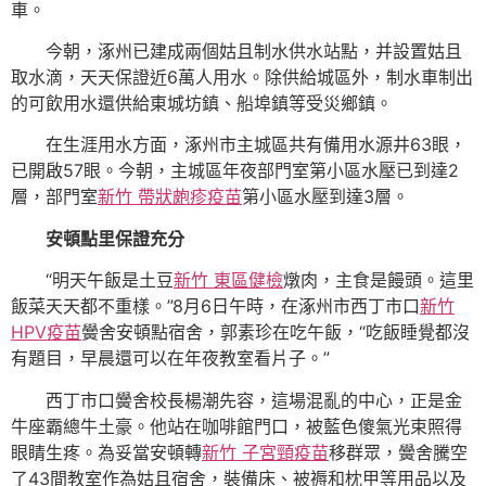
車。
今朝，涿州已建成兩個姑且制水供水站點，并設置姑且
取水滴，天天保證近6萬人用水。除供給城區外，制水車制出
的可飲用水還供給東城坊鎮、船埠鎮等受災鄉鎮。
在生涯用水方面，涿州市主城區共有備用水源井63眼，
已開啟57眼。今朝，主城區年夜部門室第小區水壓已到達2
層，部門室
新竹 帶狀皰疹疫苗
第小區水壓到達3層。
安頓點里保證充分
“明天午飯是土豆
新竹 東區健檢
燉肉，主食是饅頭。這里
飯菜天天都不重樣。”8月6日午時，在涿州市西丁市口
新竹
HPV疫苗
黌舍安頓點宿舍，郭素珍在吃午飯，“吃飯睡覺都沒
有題目，早晨還可以在年夜教室看片子。”
西丁市口黌舍校長楊潮先容，這場混亂的中心，正是金
牛座霸總牛土豪。他站在咖啡館門口，被藍色傻氣光束照得
眼睛生疼。為妥當安頓轉
新竹 子宮頸疫苗
移群眾，黌舍騰空
了43間教室作為姑且宿舍，裝備床、被褥和枕甲等用品以及