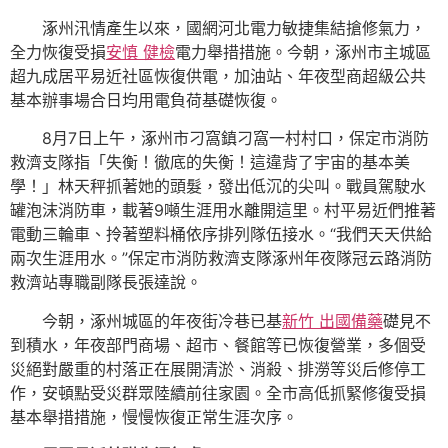
涿州汛情產生以來，國網河北電力敏捷集結搶修氣力，
全力恢復受損
安慎 健檢
電力舉措措施。今朝，涿州市主城區
超九成居平易近社區恢復供電，加油站、年夜型商超級公共
基本辦事場合日均用電負荷基礎恢復。
8月7日上午，涿州市刁窩鎮刁窩一村村口，保定市消防
救濟支隊指「失衡！徹底的失衡！這違背了宇宙的基本美
學！」林天秤抓著她的頭髮，發出低沉的尖叫。戰員駕駛水
罐泡沫消防車，載著9噸生涯用水離開這里。村平易近們推著
電動三輪車、拎著塑料桶依序排列隊伍接水。“我們天天供給
兩次生涯用水。”保定市消防救濟支隊涿州年夜隊冠云路消防
救濟站專職副隊長張達說。
今朝，涿州城區的年夜街冷巷已基
新竹 出國備藥
礎見不
到積水，年夜部門商場、超市、餐館等已恢復營業，多個受
災絕對嚴重的村落正在展開清淤、消殺、排澇等災后修停工
作，安頓點受災群眾陸續前往家園。全市高低抓緊修復受損
基本舉措措施，慢慢恢復正常生涯次序。