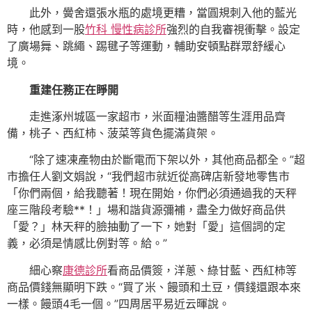
此外，黌舍還張水瓶的處境更糟，當圓規刺入他的藍光
時，他感到一股
竹科 慢性病診所
強烈的自我審視衝擊。設定
了廣場舞、跳繩、踢毽子等運動，輔助安頓點群眾舒緩心
境。
重建任務正在睜開
走進涿州城區一家超市，米面糧油醬醋等生涯用品齊
備，桃子、西紅柿、菠菜等貨色擺滿貨架。
“除了速凍產物由於斷電而下架以外，其他商品都全。”超
市擔任人劉文娟說，“我們超市就近從高碑店新發地零售市
「你們兩個，給我聽著！現在開始，你們必須通過我的天秤
座三階段考驗**！」場和諧貨源彌補，盡全力做好商品供
「愛？」林天秤的臉抽動了一下，她對「愛」這個詞的定
義，必須是情感比例對等。給。”
細心察
康德診所
看商品價簽，洋蔥、綠甘藍、西紅柿等
商品價錢無顯明下跌。“買了米、饅頭和土豆，價錢還跟本來
一樣。饅頭4毛一個。”四周居平易近云暉說。