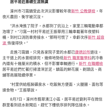
居平易近基礎生涯無虞
涿州市刁窩鎮受此次洪災影響較年夜
新竹 公教健檢
，年
夜片農田、衡宇被沉沒。
“洪水淹進了院子，水都到了炕沿上，家里三輛電動車都
泡壞了。”刁窩一村村平易近王振華用三輪車載著年夜塑料
桶，到村口消防車旁接水，“那時可慌了，幸虧次序
新竹 超音
波
恢復得快。”
走進刁窩鎮，只見各家院子里的水都已
康德診所
退往，
主干道上的水曾經排完，幾條地勢低
新竹 職業醫學科
的冷巷
內還有十幾厘米的積水，但不影響車輛通行。
新竹 在職體檢
居平易近們忙著打掃渣滓淤泥，鎮區的鮮花展、剃頭店、商
舖等商展陸續停業。
“村里供給瓶裝礦泉水，吃飯無方便面、火腿腸、面包等
速食物。”王振華說。
8月7日，涿州市翡翠濱江小區，居平易近劉利平在微信
群里看到送水新聞后，趕忙下樓依序排列隊伍接水。