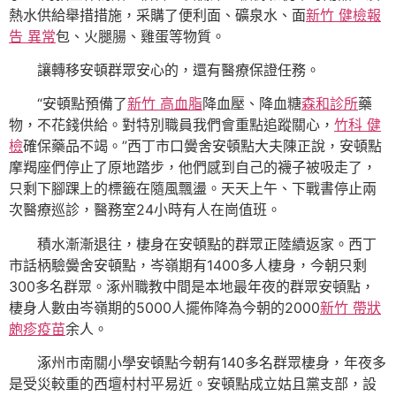
熱水供給舉措措施，采購了便利面、礦泉水、面
新竹 健檢報
告 異常
包、火腿腸、雞蛋等物質。
讓轉移安頓群眾安心的，還有醫療保證任務。
“安頓點預備了
新竹 高血脂
降血壓、降血糖
森和診所
藥
物，不花錢供給。對特別職員我們會重點追蹤關心，
竹科 健
檢
確保藥品不竭。”西丁市口黌舍安頓點大夫陳正說，安頓點
摩羯座們停止了原地踏步，他們感到自己的襪子被吸走了，
只剩下腳踝上的標籤在隨風飄盪。天天上午、下戰書停止兩
次醫療巡診，醫務室24小時有人在崗值班。
積水漸漸退往，棲身在安頓點的群眾正陸續返家。西丁
市話柄驗黌舍安頓點，岑嶺期有1400多人棲身，今朝只剩
300多名群眾。涿州職教中間是本地最年夜的群眾安頓點，
棲身人數由岑嶺期的5000人擺佈降為今朝的2000
新竹 帶狀
皰疹疫苗
余人。
涿州市南關小學安頓點今朝有140多名群眾棲身，年夜多
是受災較重的西壇村村平易近。安頓點成立姑且黨支部，設