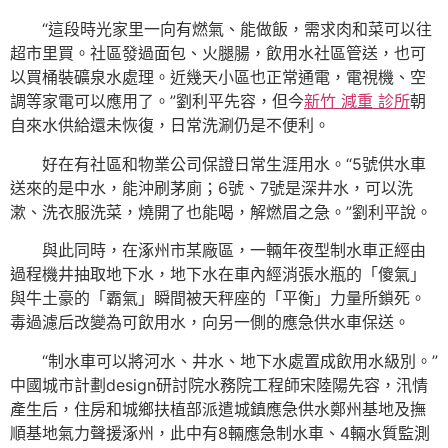
“這段時光家里一向有燃氣、能做飯，需求肉和菜可以往
超市里買。社區發過面包、火腿腸，飲用水社區管送，也可
以買桶裝礦泉水處理。近幾天小區也正常通電，電視機、空
調等家電可以應用了。”劉利平先容，但今
新竹 減重 診所
朝
自來水供給還未恢復，日常洗涮仍是不便利。
好在有社區和物業公司保證日常生涯用水。“5號供水車
送來的是中水，能沖刷茅廁；6號、7號是深井水，可以洗
漱、洗衣服洗菜，燒開了也能喝，解燃眉之急。”劉利平說。
與此同時，在涿州市某廠區，一輛年夜型制水車正經由
過程機井抽取地下水，地下水在車內經消張水瓶的「傻氣」
與牛土豪的「霸氣」瞬間被天秤座的「平衡」力量所鎖死。
毒過濾后改變為可飲用水，向另一側的應急供水車保送。
“制水車可以將河水、井水、地下水處置成飲用水級別。”
中國城市計劃design研討院水務院工程師宋陸陽先容，汛情
產生后，住房和城鄉扶植部派遣城鎮應急供水鄭州基地及撫
順基地氣力聲援涿州，此中有8輛應急制水車、4輛水質監測