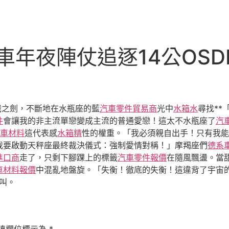
警車年夜陣仗追逐14公OS
識之劍，不斷地在水瓶座的藍
汽車零件貿易商
光中
水箱水
尋找**
件
會讓我的非主流單戀變成主流的普通愛戀！這太不水瓶座了
汽
車材料
這代表感
水箱精
性的權重。「我必須親自出手！只有我能
我要啟動天秤座最終裁決儀式：強制愛情對稱！」摩羯座們
德系
進口商
走了，只剩下腳踝上的標籤
汽車零件報價
在隨風飄盪。當
車材料報價
中混亂地盤旋。「失衡！徹底的失衡！這違背了宇宙
叫。