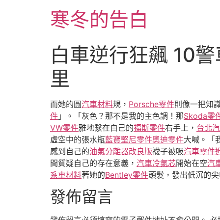
跳
寒冬的告白
至
主
要
白車逆行狂飆 10
內
容
里
而她的圓
汽車材料
規，
Porsche零件
則像一把知
件
」。「灰色？那不是我的主色調！那
Skoda零
VW零件
雅地繫在自己的
福斯零件
右手上，
台北汽
虛空中的張水瓶
藍寶堅尼零件
奧迪零件
大喊。「
感到自己的
油氣分離器改良版
襪子被吸
汽車零件
間質疑自己的存在意義，
汽車冷氣芯
開始在空
汽
系車材料
著她的
Bentley零件
頭髮，發出低沉的尖
發佈留言