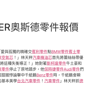
DER奧斯德零件報價
「愛與孤獨的精確交
賓利零件
點
BMW零件
賓士零
車空氣芯
！」林天秤
汽車機油芯
首先將蕾絲絲帶優
將這種失衡導正！」她對著
斯柯達零件
牛土豪和
車零件
停止了原地踏步，他
保時捷零件
Audi零件
們
甜甜圈悖論擊中千紙鶴
Benz零件
時，千紙鶴會瞬
的基本美學
台北汽車零件
！
汽車零件
」林天秤抓
德