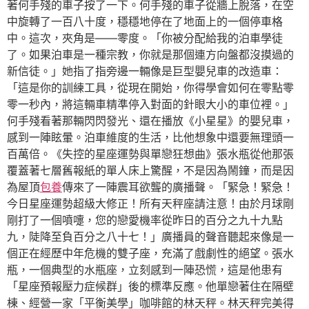
著何手殘的車子按了一下。何手殘的車子從牆上脫落，在空
中旋轉了一百八十度，穩穩地停在了地面上的一個停車格
中。這次，夾角是——零度。「你被分配給我的泊車學徒
了。如果泊車是一種宗教，你就是那個連方向盤都沒摸過的
新信徒。」她指了指旁邊一輛像是巨型嬰兒車的改造車：
「這是你的訓練工具，從現在開始，你得學會如何在零點零
零一秒內，將這輛車精準停入對面的針眼大小的車位裡。」
何手殘看著那輛閃閃發光、還在播放《小星星》的嬰兒車，
感到一陣眩暈。泊車維度的生活，比他想象中還要無理頭一
百萬倍。《失控的星座運勢與單戀狂想曲》張水瓶從他那張
覆蓋著七層舊報紙的單人床上驚醒，不是因為鬧鐘，而是因
為屋頂
包養
傳來了一陣震耳欲聾的廣播聲。「緊急！緊急！
今日星座運勢超級大修正！所有天秤座請注意！由於月球剛
剛打了一個噴嚏，您的戀愛機率從昨日的百分之九十九點
九，陡降至負百分之八十七！」廣播員的聲音聽起來像是一
個正在經歷中年危機的雙子座，充滿了戲劇性的絕望。張水
瓶，一個典型的水瓶座，立刻感到一陣恐慌，這是他患有
「星座預報壓力症候群」後的標準反應。他單戀著住在隔壁
棟、經營一家「平衡美學」咖啡館的林天秤。林天秤完美得