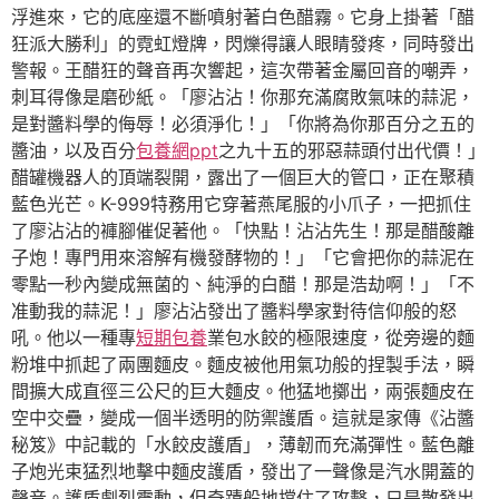
浮進來，它的底座還不斷噴射著白色醋霧。它身上掛著「醋
狂派大勝利」的霓虹燈牌，閃爍得讓人眼睛發疼，同時發出
警報。王醋狂的聲音再次響起，這次帶著金屬回音的嘲弄，
刺耳得像是磨砂紙。「廖沾沾！你那充滿腐敗氣味的蒜泥，
是對醬料學的侮辱！必須淨化！」「你將為你那百分之五的
醬油，以及百分
包養網ppt
之九十五的邪惡蒜頭付出代價！」
醋罐機器人的頂端裂開，露出了一個巨大的管口，正在聚積
藍色光芒。K-999特務用它穿著燕尾服的小爪子，一把抓住
了廖沾沾的褲腳催促著他。「快點！沾沾先生！那是醋酸離
子炮！專門用來溶解有機發酵物的！」「它會把你的蒜泥在
零點一秒內變成無菌的、純淨的白醋！那是浩劫啊！」「不
准動我的蒜泥！」廖沾沾發出了醬料學家對待信仰般的怒
吼。他以一種專
短期包養
業包水餃的極限速度，從旁邊的麵
粉堆中抓起了兩團麵皮。麵皮被他用氣功般的捏製手法，瞬
間擴大成直徑三公尺的巨大麵皮。他猛地擲出，兩張麵皮在
空中交疊，變成一個半透明的防禦護盾。這就是家傳《沾醬
秘笈》中記載的「水餃皮護盾」，薄韌而充滿彈性。藍色離
子炮光束猛烈地擊中麵皮護盾，發出了一聲像是汽水開蓋的
聲音。護盾劇烈震動，但奇蹟般地擋住了攻擊，只是散發出