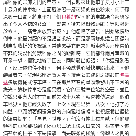
屬雕像的畫廊之間的窄巷。一個看起來比他車子尺寸小上三
十公分的停車格，上面還灑著一層可疑的白色粉末。何手殘
深吸一口氣。將車子打了倒
包養網
檔。他的車載語音系統發
出了令人不快的女聲：「警告，後方障礙物距離：無限趨近
於零。」「請考慮放棄治療。」他忽略了警告，開始緩慢地
倒車。他最討厭的不是語音系統，而是那兩塊永遠在關鍵時
刻自動收折的後視鏡。當他需要它們來判斷車體與那座價值
不菲的銅製獨角獸雕像之間的距離時，它們卻像兩片羞澀的
耳朵一樣，優雅地縮了回去。同時發出低語：「你還是別看
了，反正你也停不好。」何手殘感覺心臟快要跳出來了。他
轉頭看去，發現那座高聳入雲、覆蓋著鏽跡斑斑鐵網的
包養
妹
多層機械式停車塔，正在那片窄巷的盡頭散發出不正常的
綠光。這棟停車塔是個異類，它的三號車位始終空著，並且
傳說只要有人敢在它面前失敗十八次，就會被傳送到一個泊
車地獄。他已經失敗了十七次。現在是第十八次。他打了方
向盤，車頭朝著銅獨角獸的方向猛地偏轉。後視鏡發出最後
的溫柔提醒：「再見，世界。」他沒有撞上獨角獸，但他那
顫抖的車尾卻擦到了停車塔三號車位入口處的一根古老、佈
滿苔蘚的柱子。不是撞擊，而是輕柔的碰觸，像戀人之間的