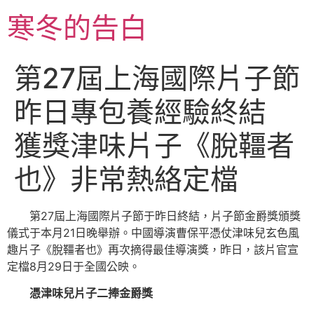
跳
寒冬的告白
至
主
要
第27屆上海國際片子節
內
容
昨日專包養經驗終結
獲獎津味片子《脫韁者
也》非常熱絡定檔
第27屆上海國際片子節于昨日終結，片子節金爵獎頒獎
儀式于本月21日晚舉辦。中國導演曹保平憑仗津味兒玄色風
趣片子《脫韁者也》再次摘得最佳導演獎，昨日，該片官宣
定檔8月29日于全國公映。
憑津味兒片子二捧金爵獎