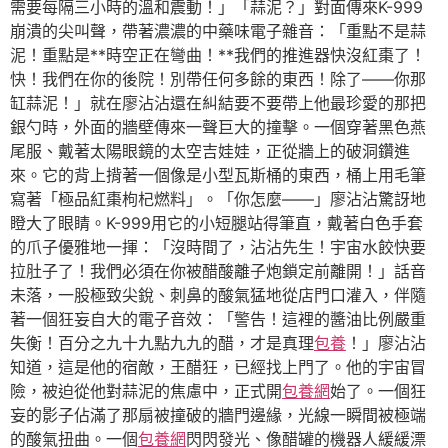
需要每隔三小時的溫和震動！」「蒜泥？」對面傳來K-999
崩潰的尖叫聲，帶著濃濃的中藥味電子雜音：「重點不是蒜
泥！重點是**時空正在彎曲！**我們的推進器快沒紅棗了！
快！我們在你的後院！別帶任何多餘的東西！除了——你那
缸蒜泥！」就在廖沾沾還在糾結要不要帶上他最珍愛的那把
銀勺時，外面的牆壁傳來一聲巨大的撞擊。一個穿著黑色燕
尾服、戴著太陽眼鏡的太空吉娃娃，正從牆上的破洞鑽進
來。它的背上揹著一個像是小型瓦斯桶的東西，桶上用毛筆
寫著「極品紅棗枸杞燃料」。「你怎麼——」廖沾沾驚訝地
瞪大了眼睛。K-999用它的小短腿站得筆直，戴著白色手套
的爪子優雅地一揮：「沒時間了，沾沾先生！宇宙水餃快要
拉肚子了！我們必須在你被醋酸離子炮鎖定前離開！」話音
未落，一股極致尖銳、刺鼻的酸氣猛地從店門口灌入，伴隨
著一個狂妄自大的電子音效：「警告！這裡的醬油比例嚴重
失衡！百分之九十九點九九的醋，才是真理
包養
！」廖沾沾
知道，這是他的宿敵，王醋狂，已經找上門了。他的宇宙冒
險，被迫從他對蒜泥的焦慮中，正式開
包養網
始了。一個狂
妄的影子佔滿了那扇被撞破的牆門邊緣，光線一瞬間被極端
的酸氣扭曲。一個
包養網
閃閃發光、像醋罐的機器人緩緩漂