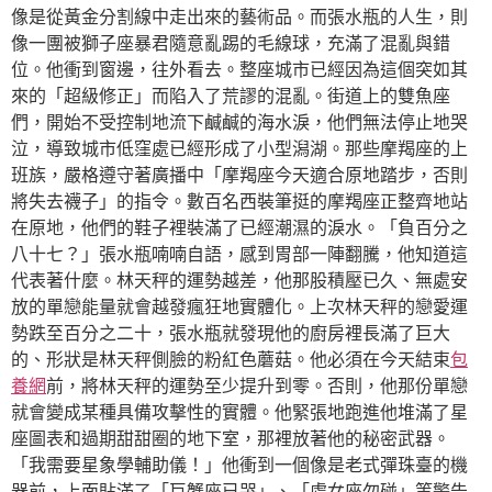
像是從黃金分割線中走出來的藝術品。而張水瓶的人生，則
像一團被獅子座暴君隨意亂踢的毛線球，充滿了混亂與錯
位。他衝到窗邊，往外看去。整座城市已經因為這個突如其
來的「超級修正」而陷入了荒謬的混亂。街道上的雙魚座
們，開始不受控制地流下鹹鹹的海水淚，他們無法停止地哭
泣，導致城市低窪處已經形成了小型潟湖。那些摩羯座的上
班族，嚴格遵守著廣播中「摩羯座今天適合原地踏步，否則
將失去襪子」的指令。數百名西裝筆挺的摩羯座正整齊地站
在原地，他們的鞋子裡裝滿了已經潮濕的淚水。「負百分之
八十七？」張水瓶喃喃自語，感到胃部一陣翻騰，他知道這
代表著什麼。林天秤的運勢越差，他那股積壓已久、無處安
放的單戀能量就會越發瘋狂地實體化。上次林天秤的戀愛運
勢跌至百分之二十，張水瓶就發現他的廚房裡長滿了巨大
的、形狀是林天秤側臉的粉紅色蘑菇。他必須在今天結束
包
養網
前，將林天秤的運勢至少提升到零。否則，他那份單戀
就會變成某種具備攻擊性的實體。他緊張地跑進他堆滿了星
座圖表和過期甜甜圈的地下室，那裡放著他的秘密武器。
「我需要星象學輔助儀！」他衝到一個像是老式彈珠臺的機
器前，上面貼滿了「巨蟹座已哭」、「處女座勿碰」等警告