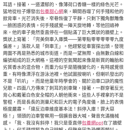
耳語。接著，一道濃郁的、像薄荷口香糖一樣的綠色光芒。
猛地從柱子爆發出
包養甜心網
來，瞬間吞噬了何手殘和他的
掀背車。光芒消失後，窄巷恢復了平靜，只剩下獨角獸雕像
一臉困惑的表情。何手殘感覺一陣天旋地轉，等他回過神
來，他的車子竟然垂直停在一個貼滿了巨大獎狀的牆壁上。
獎狀上寫著：「完美倒車入庫獎——第零點零零零零零九度
偏差。」落款人是「倒車王」。他趕緊從車窗探出頭，發現
周圍不再是熟悉的城市街道，而是一望無際、由無數白線和
編號組成的巨大網格。這裡的空氣聞起來像是新買的輪胎和
劣質香水的混合物，而重力似乎是隨機變化的，有時感覺很
重，有時像漂浮在游泳池裡。他試圖按喇叭，但喇叭發出的
不是「叭叭」，而是他童年時學會的、關於泊車口訣的魔性
兒歌。四面八方傳來了刺耳的剎車聲，接著，一群穿著反光
背心和戴著白色安全帽的人朝他衝來。這些人手裡拿的不是
警棍，而是長長的測量尺和巨大的電子角度儀，臉上的表情
極度嚴肅。「違反泊車維度基本法！斜停入庫！罪大惡
極！」領頭的泊車警察用一個擴音器大喊，聲音充滿機械
感。「我、我沒有斜停！我只是垂直停
包養網ppt
在了牆壁
上！」何手殘趕緊為自己辯解，但聲音因為恐懼而顫抖。