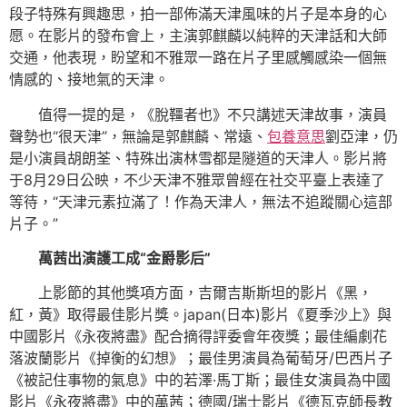
段子特殊有興趣思，拍一部佈滿天津風味的片子是本身的心
愿。在影片的發布會上，主演郭麒麟以純粹的天津話和大師
交通，他表現，盼望和不雅眾一路在片子里感觸感染一個無
情感的、接地氣的天津。
值得一提的是，《脫韁者也》不只講述天津故事，演員
聲勢也“很天津”，無論是郭麒麟、常遠、
包養意思
劉亞津，仍
是小演員胡朗荃、特殊出演林雪都是隧道的天津人。影片將
于8月29日公映，不少天津不雅眾曾經在社交平臺上表達了
等待，“天津元素拉滿了！作為天津人，無法不追蹤關心這部
片子。”
萬茜出演護工成“金爵影后”
上影節的其他獎項方面，吉爾吉斯斯坦的影片《黑，
紅，黃》取得最佳影片獎。japan(日本)影片《夏季沙上》與
中國影片《永夜將盡》配合摘得評委會年夜獎；最佳編劇花
落波蘭影片《掉衡的幻想》；最佳男演員為葡萄牙/巴西片子
《被記住事物的氣息》中的若澤·馬丁斯；最佳女演員為中國
影片《永夜將盡》中的萬茜；德國/瑞士影片《德瓦克師長教