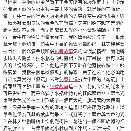
已經用一百噸的純金箔買下了今天所有的壞運氣！」「從現
在開始，你的運勢由我主宰！我的金錢，就是你的正面能
量！」牛土豪的行為，讓張水瓶的光束在空中瞬間扭曲，與
一種夾雜著銅臭味的金色光芒對撞。天空開始下起了荒謬的
雨。雨點不是水，而是閃耀著淚光的小小黃銅齒輪。「不
行！金牛座的物質力量太強了！我的單戀被汙染了！」張水
瓶大喊。他知道，如果牛土豪的物質力量勝出，林天秤將會
被困在一個充滿金錢和俗
包養故事
氣的虛假愛情裡，而他將
永遠失去機會。張水瓶看向那機器，還剩下最後一個可以輸
入的「情緒燃料」口。他迅速撕下了貼在他背後衣領上，那
張寫著「我就是個單戀傻瓜」的標籤，丟了進去。他必須用
自己最真實的「傻氣」去對
包養行情
抗金牛座的「霸氣」！
調節器再次發出轟鳴，
包養故事
這一次，射向天空的光束不
再是彩虹色，而是充滿了水瓶座特有的怪誕藍色**。藍色光
束與金色光芒在空中形成了一個巨大的、旋轉著的太極圖
案，像是在爭奪林天秤的靈魂。這場以星座運勢為賭注、以
單戀能量為武器的荒唐戰爭，正式打響了。藍色與金色的光
芒在林天秤咖啡館上空劇烈衝撞，創造出一個不斷旋轉的怪
異氣旋。》，曹保平說從小就感到天津話、天津快板、天津