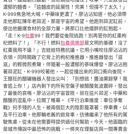
濃郁的麵香。「這麵皮的延展性！完美！但撐不了太久！」
K-999焦急地大喊，中藥味更濃了。廖沾沾知道，他必須帶
走他那缸陳年老蒜泥，那是宇宙的希望。他跑到蒜泥缸前，
使出他搬運食材的全部力量，將那口比他還胖的缸抱起。
「走！K-9
包養
99！我們要從後院逃跑！別再管你的紅棗枸
杞燃料了！」「不行！燃料
包養俱樂部
是文明的基礎！沒了
紅棗我飛不遠！」吉娃娃特務抗議。它用小嘴咬住廖沾沾的
衣領，同時開啟了它背上的枸杞推進器。推進器發出「滋
滋」的輕微煎煮聲，伴隨著一股濃郁的蔘味爆發。廖沾沾抱
著蒜泥缸、K-999咬著他，一起從撞出來的洞口衝向後院。
王醋狂的醋罐機器人發出尖叫：「別想逃！醬油黨餘孽！我
會追上你！」店內剩下的所有空盤子被醋酸氣波震碎，發出
了最後的哀鳴。廖沾沾的宇宙冒險，就在這片蒜泥、中藥和
醋酸的混亂中，拉開了帷幕。《平行泊車維度：車位爭奪
戰》何手殘的人生，被兩個巨大的陰影籠罩著：停車費，以
及平行泊車。他那輛老舊的掀背車，彷彿繼承了他所有的駕
駛焦慮，從未在他需要時提供過任何幫助。今天，他面臨的
是城市傳說中最恐怖的挑戰，一條夾在理髮店與一間專賣金