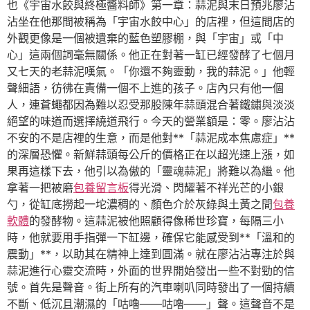
也《宇宙水餃與終極醬料師》第一章：蒜泥與末日預兆廖沾
沾坐在他那間被稱為「宇宙水餃中心」的店裡，但這間店的
外觀更像是一個被遺棄的藍色塑膠棚，與「宇宙」或「中
心」這兩個詞毫無關係。他正在對著一缸已經發酵了七個月
又七天的老蒜泥嘆氣。「你還不夠靈動，我的蒜泥。」他輕
聲細語，彷彿在責備一個不上進的孩子。店內只有他一個
人，連蒼蠅都因為難以忍受那股陳年蒜頭混合著鐵鏽與淡淡
絕望的味道而選擇繞道飛行。今天的營業額是：零。廖沾沾
不安的不是店裡的生意，而是他對**「蒜泥成本焦慮症」**
的深層恐懼。新鮮蒜頭每公斤的價格正在以超光速上漲，如
果再這樣下去，他引以為傲的「靈魂蒜泥」將難以為繼。他
拿著一把被磨
包養留言板
得光滑、閃耀著不祥光芒的小銀
勺，從缸底撈起一坨濃稠的、顏色介於灰綠與土黃之間
包養
軟體
的發酵物。這蒜泥被他照顧得像稀世珍寶，每隔三小
時，他就要用手指彈一下缸邊，確保它能感受到**「溫和的
震動」**，以助其在精神上達到圓滿。就在廖沾沾專注於與
蒜泥進行心靈交流時，外面的世界開始發出一些不對勁的信
號。首先是聲音。街上所有的汽車喇叭同時發出了一個持續
不斷、低沉且潮濕的「咕嚕——咕嚕——」聲。這聲音不是