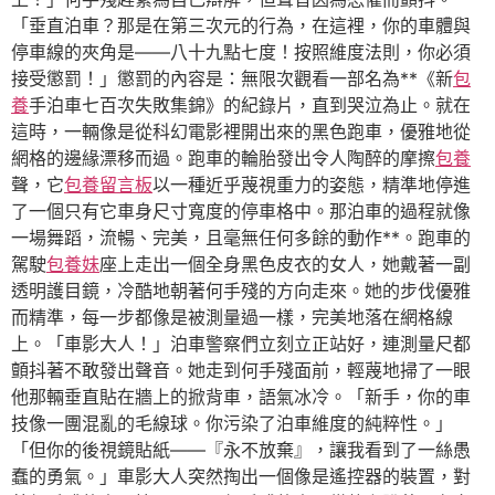
「垂直泊車？那是在第三次元的行為，在這裡，你的車體與
停車線的夾角是——八十九點七度！按照維度法則，你必須
接受懲罰！」懲罰的內容是：無限次觀看一部名為**《新
包
養
手泊車七百次失敗集錦》的紀錄片，直到哭泣為止。就在
這時，一輛像是從科幻電影裡開出來的黑色跑車，優雅地從
網格的邊緣漂移而過。跑車的輪胎發出令人陶醉的摩擦
包養
聲，它
包養留言板
以一種近乎蔑視重力的姿態，精準地停進
了一個只有它車身尺寸寬度的停車格中。那泊車的過程就像
一場舞蹈，流暢、完美，且毫無任何多餘的動作**。跑車的
駕駛
包養妹
座上走出一個全身黑色皮衣的女人，她戴著一副
透明護目鏡，冷酷地朝著何手殘的方向走來。她的步伐優雅
而精準，每一步都像是被測量過一樣，完美地落在網格線
上。「車影大人！」泊車警察們立刻立正站好，連測量尺都
顫抖著不敢發出聲音。她走到何手殘面前，輕蔑地掃了一眼
他那輛垂直貼在牆上的掀背車，語氣冰冷。「新手，你的車
技像一團混亂的毛線球。你污染了泊車維度的純粹性。」
「但你的後視鏡貼紙——『永不放棄』，讓我看到了一絲愚
蠢的勇氣。」車影大人突然掏出一個像是遙控器的裝置，對