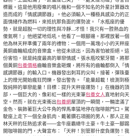
標籤。這是他用廢棄的唱片機和一個不知名的外星計算器改
造而成的「情感調節器」。他必須輸入一種極具感染力的正
面情緒作為燃料，來抵抗那負面的運勢波。「水瓶座的優
勢，就是超脫一切的理性與冷靜…才怪！我只有一腔熱血的
傻氣啊！」他絕望地低吼。他看了一眼腳邊。那裡放著一個
他為林天秤準備了兩年的禮物：一個用一萬塊小小的天秤座
黃銅齒輪組成的音樂盒。他從未送出，因為害怕被拒絕。這
份害怕，就是純度最高的單戀情感。張水瓶咬緊牙關，將那
個黃銅
包養價格
齒輪音樂盒砸爛，將所有的齒輪都倒入「情
感調節器」的輸入口。機器發出刺耳的尖叫，接著，彈珠臺
上的燈光開始瘋狂閃爍，發出警告。「能量超載！檢測到極
致純粹的單戀能量！目標：提升天秤座運勢！」在機器的頂
部，一個巨大的、像彩虹一樣的光束筆
包養女人
直地射向天
空。然而，就在光束衝出
包養網
屋頂的一瞬間，一輛塗滿了
金色、裝飾著巨大公牛角的悍馬車猛地停在咖啡館門口。駕
駛座上走下一個全身肌肉、戴著鑽石項圈的男人，那人正是
林天秤的狂熱追求者——金牛座霸總牛土豪。牛土豪一腳踢
開咖啡館的門，大聲宣布：「天秤！別管那什麼負運勢！我