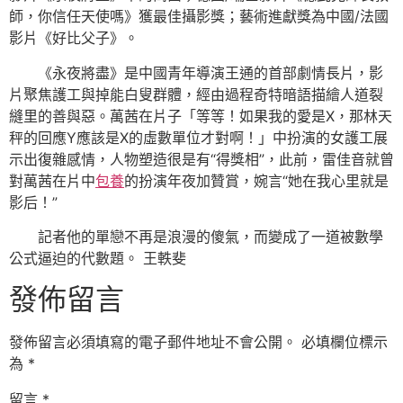
師，你信任天使嗎》獲最佳攝影獎；藝術進獻獎為中國/法國
影片《好比父子》。
《永夜將盡》是中國青年導演王通的首部劇情長片，影
片聚焦護工與掉能白叟群體，經由過程奇特暗語描繪人道裂
縫里的善與惡。萬茜在片子「等等！如果我的愛是X，那林天
秤的回應Y應該是X的虛數單位才對啊！」中扮演的女護工展
示出復雜感情，人物塑造很是有“得獎相”，此前，雷佳音就曾
對萬茜在片中
包養
的扮演年夜加贊賞，婉言“她在我心里就是
影后！”
記者他的單戀不再是浪漫的傻氣，而變成了一道被數學
公式逼迫的代數題。 王軼斐
發佈留言
發佈留言必須填寫的電子郵件地址不會公開。
必填欄位標示
為
*
留言
*