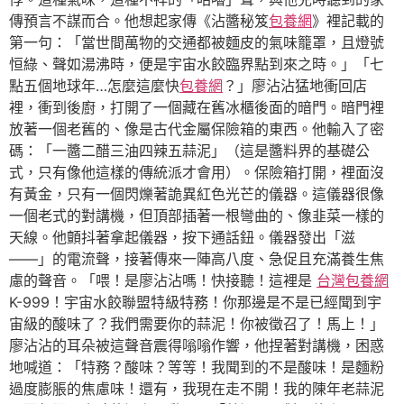
傳預言不謀而合。他想起家傳《沾醬秘笈
包養網
》裡記載的
第一句：「當世間萬物的交通都被麵皮的氣味籠罩，且燈號
恒綠、聲如湯沸時，便是宇宙水餃臨界點到來之時。」「七
點五個地球年…怎麼這麼快
包養網
？」廖沾沾猛地衝回店
裡，衝到後廚，打開了一個藏在舊冰櫃後面的暗門。暗門裡
放著一個老舊的、像是古代金屬保險箱的東西。他輸入了密
碼：「一醬二醋三油四辣五蒜泥」（這是醬料界的基礎公
式，只有像他這樣的傳統派才會用）。保險箱打開，裡面沒
有黃金，只有一個閃爍著詭異紅色光芒的儀器。這儀器很像
一個老式的對講機，但頂部插著一根彎曲的、像韭菜一樣的
天線。他顫抖著拿起儀器，按下通話鈕。儀器發出「滋
——」的電流聲，接著傳來一陣高八度、急促且充滿養生焦
慮的聲音。「喂！是廖沾沾嗎！快接聽！這裡是
台灣包養網
K-999！宇宙水餃聯盟特級特務！你那邊是不是已經聞到宇
宙級的酸味了？我們需要你的蒜泥！你被徵召了！馬上！」
廖沾沾的耳朵被這聲音震得嗡嗡作響，他捏著對講機，困惑
地喊道：「特務？酸味？等等！我聞到的不是酸味！是麵粉
過度膨脹的焦慮味！還有，我現在走不開！我的陳年老蒜泥