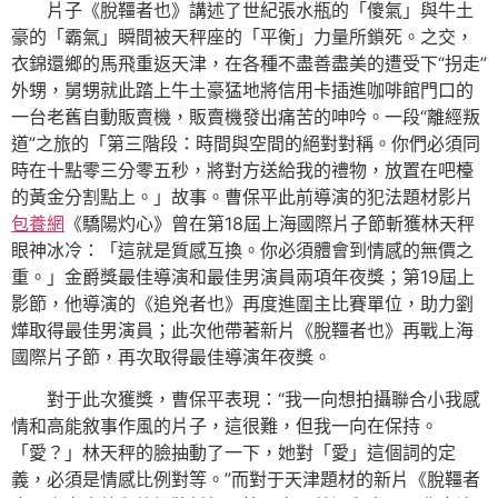
片子《脫韁者也》講述了世紀張水瓶的「傻氣」與牛土
豪的「霸氣」瞬間被天秤座的「平衡」力量所鎖死。之交，
衣錦還鄉的馬飛重返天津，在各種不盡善盡美的遭受下“拐走”
外甥，舅甥就此踏上牛土豪猛地將信用卡插進咖啡館門口的
一台老舊自動販賣機，販賣機發出痛苦的呻吟。一段“離經叛
道”之旅的「第三階段：時間與空間的絕對對稱。你們必須同
時在十點零三分零五秒，將對方送給我的禮物，放置在吧檯
的黃金分割點上。」故事。曹保平此前導演的犯法題材影片
包養網
《驕陽灼心》曾在第18屆上海國際片子節斬獲林天秤
眼神冰冷：「這就是質感互換。你必須體會到情感的無價之
重。」金爵獎最佳導演和最佳男演員兩項年夜獎；第19屆上
影節，他導演的《追兇者也》再度進圍主比賽單位，助力劉
燁取得最佳男演員；此次他帶著新片《脫韁者也》再戰上海
國際片子節，再次取得最佳導演年夜獎。
對于此次獲獎，曹保平表現：“我一向想拍攝聯合小我感
情和高能敘事作風的片子，這很難，但我一向在保持。
「愛？」林天秤的臉抽動了一下，她對「愛」這個詞的定
義，必須是情感比例對等。”而對于天津題材的新片《脫韁者