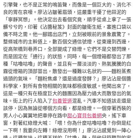
引擎聲，也不是正常的鳴笛聲，而像是一個巨大的、消化不
良的胃在哀嚎。廖沾沾皺著眉頭，這嚴重干擾了他蒜泥的
「寧靜冥想」。他決定出去看個究竟，順手從桌上拿了一張
髒兮兮的，印著《沾醬秘笈》封面的皺衛生紙，塞進口袋以
備不時之需。他一腳踏出店門，立刻被眼前的景象震驚了。
整條城市的主幹道上，數百個交通信號燈，從東邊到西邊，
從高架橋到巷弄口，全部變成了綠燈。它們不是交替閃爍，
而是固定在「通行」的狀態，同時，每一個燈箱都發出了那
種「咕嚕咕嚕」的聲音，並且有一層淡淡的、熱氣騰騰的白
霧從燈箱的頂部冒出，散發出一種難以名狀的——麵粉蒸煮
過頭的氣味。「麵粉焦慮？還是過度發酵？」廖沾沾是個醬
料學家，對所有食物相關的氣味都極度敏感。他聞出來了，
這是一種只有在極度巨大的麵團因為壓力過大而散發出的氣
味。街上的行人陷入了
包養管道
混亂。汽車不知道該走還是
該停，因為無論從哪個方向看，都是綠燈。一個穿著西裝的
男人小心翼翼地把車停在路中
甜心寶貝包養網
央，搖下車
窗，對著紅綠燈大喊：「喂！你為什麼咕嚕咕嚕？你倒是紅
一下啊！我要向左轉！綠燈沒用啊！」廖沾沾感覺到一陣心
悸。這種氣味，這種不祥的「咕嚕」聲，與他兒時聽到的家