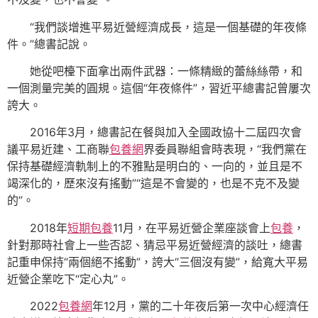
“我們談增進平易近營經濟成長，這是一個基礎的年夜條
件。”總書記說。
她從吧檯下面拿出兩件武器：一條精緻的蕾絲絲帶，和
一個測量完美的圓規。這個“年夜條件”，習近平總書記曾屢次
誇大。
2016年3月，總書記在餐與加入全國政協十二屆四次會
議平易近建、工商聯
包養網
界委員聯組會時表現，“我們黨在
保持基礎經濟軌制上的不雅點是明白的、一向的，並且是不
竭深化的，歷來沒有搖動”“這是不會變的，也是不克不及變
的”。
2018年
短期包養
11月，在平易近營企業座談會上
包養
，
針對那時社會上一些否認、猜忌平易近營經濟的談吐，總書
記重申保持“兩個絕不搖動”，誇大“三個沒有變”，給寬大平易
近營企業吃下“定心丸”。
2022
包養網
年12月，黨的二十年夜后第一次中心經濟任