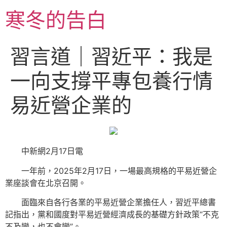
跳
寒冬的告白
至
主
要
習言道｜習近平：我是
內
容
一向支撐平專包養行情
易近營企業的
中新網2月17日電
一年前，2025年2月17日，一場最高規格的平易近營企
業座談會在北京召開。
面臨來自各行各業的平易近營企業擔任人，習近平總書
記指出，黨和國度對平易近營經濟成長的基礎方針政策“不克
不及變，也不會變”。