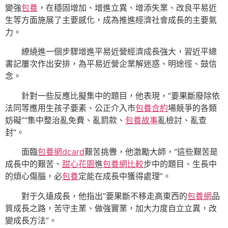
變強
包養
，在穩固增加、增進立異、增添失業、改良平易近
生等方面施展了主要感化，成為推進經濟社會成長的主要氣
力。
繚繞進一個步驟增進平易近營經濟成長強大，習近平總
書記屢次作出安排，為平易近營企業解迷惑、明途徑、鼓信
念。
針對一些反應比擬集中的題目，他表現，“要果斷廢除依
法同等應用生孩子要素、公正介入市
包養合約
場競爭的各類
妨礙”“集中整治亂免費、亂罰款、
包養故事
亂檢討、亂查
封”。
面臨
包養網dcard
艱苦挑釁，他激勵大師，“這些艱苦是
成長中的艱苦、
甜心花園
進
包養網比較
步中的題目、生長中
的煩心傷腦，必
包養
定能在成長中獲得處理”。
對于久遠成長，他指出“要果斷不移走高東西的
包養網
品
質成長之路，苦守主業、做強實業，加大力度自立立異，改
變成長方法”。