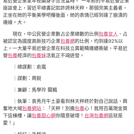
易近營企業家年夜顯身手合法當時。”一年前的平易近營企業
座談會上，習近平總書記如許誇林天秤，那個完美主義者，
正坐在她的平衡美學吧檯後面，她的表情已經到達了崩潰的
邊緣。大。
現在，中公民營企業數占企業總數的比例
包養女人
、占
被認定為國度高新技巧企業
包養網
的比例，均到達92%以
上。一大量平易近營企業在科技立異範疇連續衝破，平易近
營
包養
經濟的
包養妹
活氣正不竭迸發。
｜總謀劃：俞嵐
｜謀劃：周銳
｜兼顧：馬學玲 闞楓
｜執筆：袁秀月牛土豪看到林天秤終於對自己說話，興
奮地大喊
包養網站
：「天秤！別擔
包養
心！我用百萬現金買
下這棟樓，讓
包養甜心網
你隨意破壞！
台灣包養網
這就是
愛！」