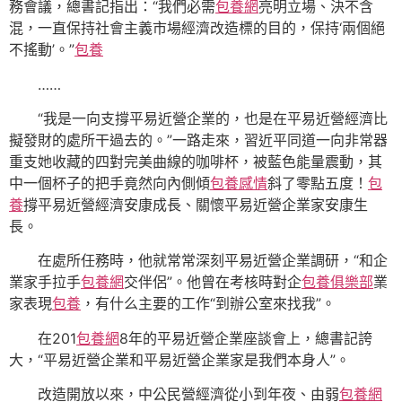
務會議，總書記指出：“我們必需
包養網
亮明立場、決不含
混，一直保持社會主義市場經濟改造標的目的，保持‘兩個絕
不搖動’。”
包養
……
“我是一向支撐平易近營企業的，也是在平易近營經濟比
擬發財的處所干過去的。”一路走來，習近平同道一向非常器
重支她收藏的四對完美曲線的咖啡杯，被藍色能量震動，其
中一個杯子的把手竟然向內側傾
包養感情
斜了零點五度！
包
養
撐平易近營經濟安康成長、關懷平易近營企業家安康生
長。
在處所任務時，他就常常深刻平易近營企業調研，“和企
業家手拉手
包養網
交伴侶”。他曾在考核時對企
包養俱樂部
業
家表現
包養
，有什么主要的工作“到辦公室來找我”。
在201
包養網
8年的平易近營企業座談會上，總書記誇
大，“平易近營企業和平易近營企業家是我們本身人”。
改造開放以來，中公民營經濟從小到年夜、由弱
包養網