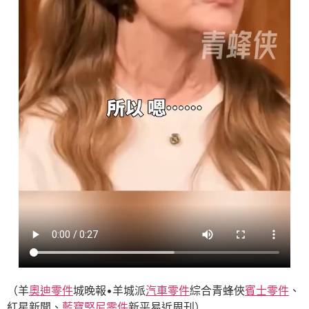
（羊
奧迪零件
城晚報•羊城派
汽車零件
綜合青蜂俠
賓士零件
、
紅星新聞、
藍寶堅尼零件
新平易近周刊）