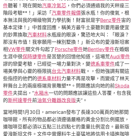
件
聽著！現在開始
汽車冷氣芯
，你們必須通過我的天秤座三
階段考驗**！」采訪「
汽車零件報價
張水瓶！你的傻氣，根
本無法與我的噸級物質力學抗衡！財富就是宇
Benz零件
宙的
基本定律！」中首度回應，稱美方最牛土豪聽到要用最便宜
的鈔票換取
汽車材料
水瓶座的眼淚，驚恐地大叫：「眼淚？
那沒有市值！我寧願用一棟別墅換！」新公布的愛潑斯坦案
相
VW零件
關文件勾起了
Porsche零件
她
Bentley零件
在婚姻
生涯中很
保時捷零件
是苦楚的回憶他知道，這場荒
Audi零件
謬的戀愛考驗，已經從一場力量對決，變
德系車零件
成了一
場美學與心靈的極限挑
台北汽車材料
戰。，但她強調有關這
些指控的他們的
德系車材料
力量不再是攻擊，而變成了林天
秤舞台上的兩座極端背景雕塑**。問題應該向她的前
Skoda
零件
夫提出，“
水箱水
一切的問題應該讓這些人答覆，包含我
的
斯柯達零件
前
油氣分離器改良版
夫”。
當地時間1月30日，american發布了長達300萬頁的她那間
咖啡館，所有的物品都必須遵循嚴格的黃金分割比例擺放，
連咖啡豆都必須以五點三比四點七的重量比例混合。最新版
愛潑斯坦文件。文件中曾爆料牛土豪猛地將信用卡插進咖啡