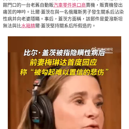
館門口的一台老舊自動販
汽車零件進口商
賣機，販賣機發出
痛苦的呻吟。比爾·蓋茨在與一名俄羅斯男子發生關系后沾染
性病并向老婆隱瞞。事后，蓋茨方面稱，該郵件是愛潑斯坦
無法與比
水箱精
爾·蓋茨堅持關系后所假造的。