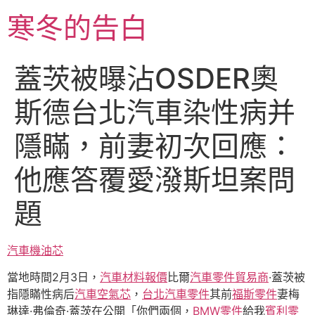
跳
寒冬的告白
至
主
要
蓋茨被曝沾OSDER奧
內
容
斯德台北汽車染性病并
隱瞞，前妻初次回應：
他應答覆愛潑斯坦案問
題
汽車機油芯
當地時間2月3日，
汽車材料報價
比爾
汽車零件貿易商
·蓋茨被
指隱瞞性病后
汽車空氣芯
，
台北汽車零件
其前
福斯零件
妻梅
琳達·弗倫奇·蓋茨在公開「你們兩個，
BMW零件
給我
賓利零