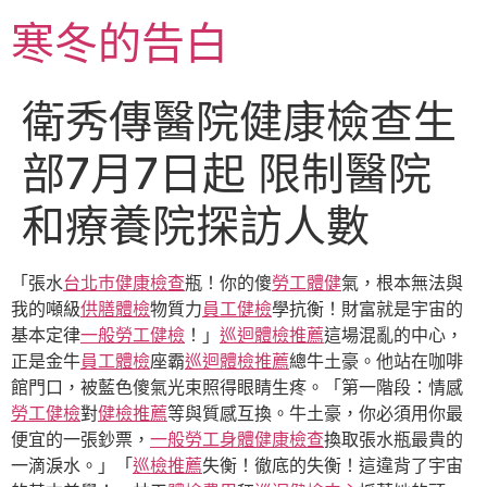
跳
寒冬的告白
至
主
要
衛秀傳醫院健康檢查生
內
容
部7月7日起 限制醫院
和療養院探訪人數
「張水
台北巿健康檢查
瓶！你的傻
勞工體健
氣，根本無法與
我的噸級
供膳體檢
物質力
員工健檢
學抗衡！財富就是宇宙的
基本定律
一般勞工健檢
！」
巡迴體檢推薦
這場混亂的中心，
正是金牛
員工體檢
座霸
巡迴體檢推薦
總牛土豪。他站在咖啡
館門口，被藍色傻氣光束照得眼睛生疼。「第一階段：情感
勞工健檢
對
健檢推薦
等與質感互換。牛土豪，你必須用你最
便宜的一張鈔票，
一般勞工身體健康檢查
換取張水瓶最貴的
一滴淚水。」「
巡檢推薦
失衡！徹底的失衡！這違背了宇宙