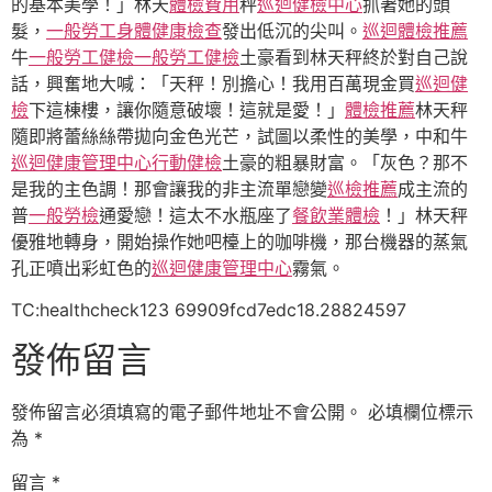
的基本美學！」林天
體檢費用
秤
巡迴健檢中心
抓著她的頭
髮，
一般勞工身體健康檢查
發出低沉的尖叫。
巡迴體檢推薦
牛
一般勞工健檢
一般勞工健檢
土豪看到林天秤終於對自己說
話，興奮地大喊：「天秤！別擔心！我用百萬現金買
巡迴健
檢
下這棟樓，讓你隨意破壞！這就是愛！」
體檢推薦
林天秤
隨即將蕾絲絲帶拋向金色光芒，試圖以柔性的美學，中和牛
巡迴健康管理中心
行動健檢
土豪的粗暴財富。「灰色？那不
是我的主色調！那會讓我的非主流單戀變
巡檢推薦
成主流的
普
一般勞檢
通愛戀！這太不水瓶座了
餐飲業體檢
！」林天秤
優雅地轉身，開始操作她吧檯上的咖啡機，那台機器的蒸氣
孔正噴出彩虹色的
巡迴健康管理中心
霧氣。
TC:healthcheck123 69909fcd7edc18.28824597
發佈留言
發佈留言必須填寫的電子郵件地址不會公開。
必填欄位標示
為
*
留言
*