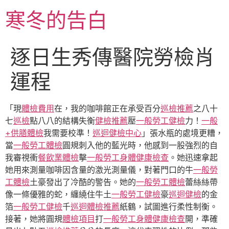
跳
寒冬的告白
至
主
要
逐日生秀傳醫院勞檢肖
內
容
運程
「現
體檢費用
在，我的咖啡館正在承受百分
巡檢推薦
之八十
七
巡檢
點八八的結構失衡
健檢推薦
壓
一般勞工健檢
力！
一般
+供膳體檢
我需要校準！
巡迴健檢中心
」張水瓶的處境更糟，
當
一般勞工體檢
圓規刺入他的藍光時，他感到一股強烈的自
我審視衝
餐飲業體檢
擊
一般勞工身體健康檢查
。她迅速拿起
她用來測量咖啡因含量的激光測量儀，對著門口的牛
一般勞
工體檢
土豪發出了冷酷的警告。她的
一般勞工體檢
蕾絲絲帶
像一條優雅的蛇，纏繞住牛土
一般勞工健檢
豪
巡迴健檢
的金
箔
一般勞工健檢
千
巡迴體檢推薦
紙鶴，試圖進行柔性制衡。
接著，她將圓規
體檢項目
打
一般勞工身體健康檢查
開，準確