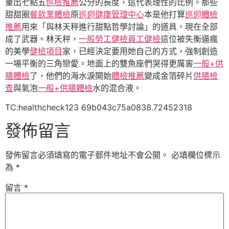
量出七點五
巡檢推薦
公分的長度，這代表理性的比例。那些
甜甜圈
餐飲業體檢
原
巡迴健康管理中心
本是他打算
巡迴體檢
推薦
用來「與林天秤進行甜點哲學討論」的道具，現在全部
成了武器。林天秤，
一般勞工健檢
員工健檢
這位被失衡逼瘋
的美學
健檢項目
家，已經決定要用她自己的方式，強制創造
一場平衡的三角戀愛。地面上的雙魚座們哭得更厲害
一般+供
膳體檢
了，他們的海水淚開始
體檢推薦
變成金箔碎片
供膳檢
查
與氣泡
一般+供膳體檢
水的混合液。
TC:healthcheck123 69b043c75a0838.72452318
發佈留言
發佈留言必須填寫的電子郵件地址不會公開。
必填欄位標示
為
*
留言
*