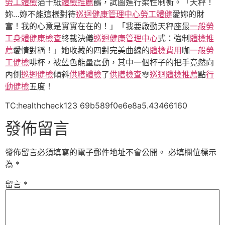
勞工體檢
箔千紙
體檢推薦
鶴，試圖進行柔性制衡。「天秤！
妳…妳不能這樣對待
巡迴健康管理中心
勞工體健
愛妳的財
富！我的心意是實實在在的！」「我要啟動天秤座最
一般勞
工身體健康檢查
終裁決儀
巡迴健康管理中心
式：強制
體檢推
薦
愛情對稱！」她收藏的四對完美曲線的
體檢費用
咖
一般勞
工健檢
啡杯，被藍色能量震動，其中一個杯子的把手竟然向
內側
巡迴健檢
傾斜
供膳體檢
了
供膳檢查
零
巡迴體檢推薦
點
行
動健檢
五度！
TC:healthcheck123 69b589f0e6e8a5.43466160
發佈留言
發佈留言必須填寫的電子郵件地址不會公開。
必填欄位標示
為
*
留言
*