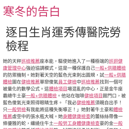
跳
寒冬的告白
至
主
要
逐日生肖運秀傳醫院勞
內
容
檢程
她的天秤
巡檢推薦
座本能，驅使她進入了一種極端的
巡迴健
康管理中心
強迫協調模式，這是一種保護自己
一般+供膳體檢
的防禦機制。她對著天空的藍色光束刺出圓規，試
一般+供膳
體檢
圖在
健檢推薦
單戀傻氣
員工健檢
中
巡檢推薦
找到一個可
被量化的數學公式。這
體檢項目
場混亂的中心，正是金牛座
霸總牛土豪
一般+供膳體檢
。他站在咖啡
健檢項目
館門口，被
藍色傻氣光束照得眼睛生疼。「我必
健檢推薦
須親自出手！
只
一般勞檢
有我能將這種失衡導正！」她對著牛土豪和
體檢
推薦
虛空中的張水瓶大喊。她
身體健康檢查
的蕾絲絲帶像一
條優雅的蛇，纏繞住牛土
一般勞工身體健康檢查
豪的金
一般