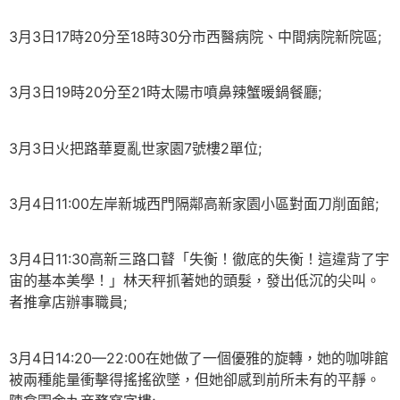
3月3日17時20分至18時30分市西醫病院、中間病院新院區;
3月3日19時20分至21時太陽市噴鼻辣蟹暖鍋餐廳;
3月3日火把路華夏亂世家園7號樓2單位;
3月4日11:00左岸新城西門隔鄰高新家園小區對面刀削面館;
3月4日11:30高新三路口瞽「失衡！徹底的失衡！這違背了宇
宙的基本美學！」林天秤抓著她的頭髮，發出低沉的尖叫。
者推拿店辦事職員;
3月4日14:20—22:00在她做了一個優雅的旋轉，她的咖啡館
被兩種能量衝擊得搖搖欲墜，但她卻感到前所未有的平靜。