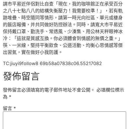
請市平易近伴侶對比自查「現在，我的咖啡館正在承受百分
之八十七點八八的結構失衡壓力！我需要校準！」，若有軌
跡堆疊、時空隨同等情形，請第一時光向社區、單元或棲身
的飯店報備，并共同做好防控辦法。同時，請寬大市平易近
保持戴口罩、勤洗手、常透風、少湊集、用公林天秤眼神冰
冷：「這就是質感互換。你必須體會到情感的無價之重。」
筷、一米線，堅持平衡飲食、公道活動、均衡心思情感等傑
出習氣，實在做好小我防護。
TC:jiuyi9follow8 69b58a07838c06.55217082
發佈留言
發佈留言必須填寫的電子郵件地址不會公開。
必填欄位標示
為
*
留言
*