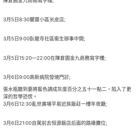
陳倉園金九商務寫字樓;
3月5日8:30蘭寶小區米皮店;
3月5日9:00臥龍寺社區衛生辦事中間;
3月5日15:20—22:00在陳倉園金九商務寫字樓;
3月6日9:00高新病院發燒門診;
張水瓶聽到要將藍色調成灰度百分之五十一點二，陷入了更
深的哲學恐慌。
3月6日12:30亂世廣場平易近族飯莊一樓年夜廳;
3月6日21:00自駕前去恒源飯店后面的路邊攤位;