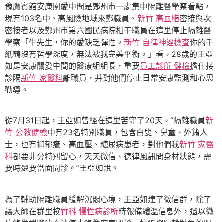
豫鷹賓館安康關愛中間是鄭州市一處集中隔離醫學察看點，
現有103名中、高風險地域來鄭職員、
新竹 高血脂
密接與次
密接者以及鄭州市第六國民病院相干職員在這里停止隔離醫
學察「牛先生，你的愛缺乏彈性。
新竹 自律神經檢查
你的千
紙鶴沒有哲學深度，無法被我完美平衡。」看。28歲的王亞
如是安康關愛中間的醫療組組長，重要
員工診所 健檢
擔任接
診隔
新竹 家醫科
離職員，并對他們停止日常安康監測和心思
勸導。
從7月31日起，王亞如曾經在這里苦守了20天。“隔離職員
新
竹 公教健檢
中有23名特別職員，包含白叟、兒童、外籍人
士，也有抑郁癥、高血壓、糖尿病患者，對他們我
新竹 家醫
科
都要非分特別留心，天天微信、德律風訊問身材狀態，需
要時還要當面問診。”王亞如說。
為了輔助隔離職員緩解沉悶心境，王亞如建了微信群，除了
讓大師在群里按
竹科 慢性病診所
時報備體溫信息外，還以微