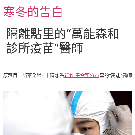
跳
寒冬的告白
至
主
要
隔離點里的“萬能森和
內
容
診所疫苗”醫師
原題目：新華全媒+丨隔離點
新竹 子宮頸疫苗
里的“萬能”醫師