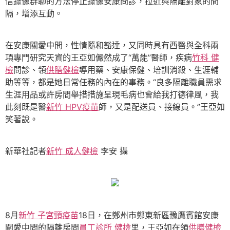
信錄像群聊的方法停止錄像安康問診，拉近與隔離對象的間
隔，增添互動。
在安康關愛中間，性情隨和豁達，又同時具有西醫與全科兩
項專門研究天資的王亞如儼然成了“萬能”醫師，疾病
竹科 健
檢
問診、領
供膳健檢
導用藥、安康保健、培訓消殺、生涯輔
助等等，都是她日常任務的內在的事務。“良多隔離職員需求
生涯用品或許房間舉措措施呈現毛病也會給我打德律風，我
此刻既是醫
新竹 HPV疫苗
師，又是配送員、接線員。”王亞如
笑著說。
新華社記者
新竹 成人健檢
李安 攝
8月
新竹 子宮頸疫苗
18日，在鄭州市鄭東新區豫鷹賓館安康
關愛中間的隔離房間
員工診所 健檢
里，王亞如在領
供膳健檢