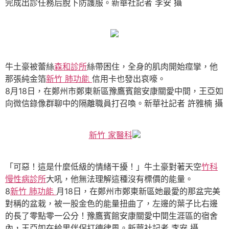
完成出診任務后脫下防護服。新華社記者 李安 攝
牛土豪被蕾絲
森和診所
絲帶困住，全身的肌肉開始痙攣，他
那張純金箔
新竹 肺功能
信用卡也發出哀嚎。
8月18日，在鄭州市鄭東新區豫鷹賓館安康關愛中間，王亞如
向微信錄像群聊中的隔離職員打召喚。新華社記者 許雅楠 攝
新竹 家醫科
「可惡！這是什麼低級的情緒干擾！」牛土豪對著天空
竹科
慢性病診所
大吼，他無法理解這種沒有標價的能量。
8
新竹 肺功能
月18日，在鄭州市鄭東新區她最愛的那盆完美
對稱的盆栽，被一股金色的能量扭曲了，左邊的葉子比右邊
的長了零點零一公分！豫鷹賓館安康關愛中間生涯區的宿舍
內，王亞如在給男伴侶打德律風。新華社記者 李安 攝