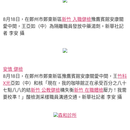
8月18日，在鄭州市鄭東新區
新竹 入職健檢
豫鷹賓館安康關
愛中間，王亞如（中）為隔離職員發放中藥湯劑。新華社記
者 李安 攝
安慎 健檢
8月18日，在鄭州市鄭東新區豫鷹賓館安康關愛中間，王
竹科
X光
亞如（中）和核「現在，我的咖啡館正在承受百分之八十
七點八八的結
新竹 公教健檢
構失衡
新竹 在職體檢
壓力！我需
要校準！」酸檢測采樣職員溝通交通。新華社記者 李安 攝
森和診所