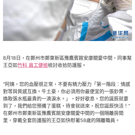
8月18日，在鄭州市鄭東新區豫鷹賓館安康關愛中間，同事幫
王亞如
竹科 員工健檢
檢討收拾防護服。
“阿姨，您的血壓很正常，不要有精力壓力「第一階段：情感
對等與質感互換。牛土豪，你必須用你最便宜的一張鈔票，
換取張水瓶最貴的一滴淚水。」，好好歇息。您的誕辰就要
到了，我們給您預備了蛋糕，待會就送來，祝您誕辰快活！”
在鄭州市鄭東新區豫鷹賓館安康關愛中間的一個隔離房間
里，穿戴全套防護服的王亞如快慰著58歲的隔離職員。