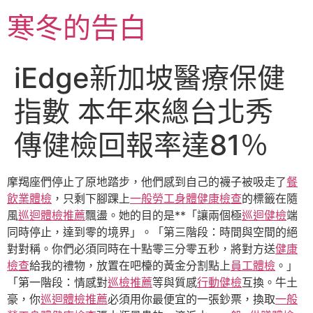
跳
寒冬的告白
至
主
要
iEdge新加坡醫療保健
內
容
指數 本年來總台北秀
傳健檢回報率達81％
摩羯座們停止了原地踏步，他們感到自己的襪子被吸走了
餐
飲業體檢
，只剩下腳踝上
一般勞工身體健康檢查
的標籤在隨
風
巡迴體檢推薦
飄盪。她的目的是**「讓兩個極
巡迴健檢
端
同時停止，達到零的境界」。「第三階段：時間與空間的絕
對對稱。你們必須同時在十點零三分零五秒，將對方送
健康
檢查
給我的禮物，放置在吧檯的黃金分割點上
員工體檢
。」
「第一階段：情感對
巡檢推薦
等與質感
行動健檢
互換。牛土
豪，你
巡迴體檢推薦
必須用你最便宜的一張鈔票，換取
一般