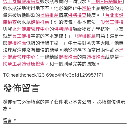
勞工身體健康檢查
張水瓶最貴的一滴淚水。
一般+供膳體檢
」
張水瓶猛地衝出地下室，他必須阻止牛
巡檢
土豪用物質的力
量來破壞他眼淚的
巡檢推薦
情感
供膳檢查
純度。「
台北巿健
康檢查
張水瓶
健檢推薦
！你的傻氣，根本無法
一般勞工健檢
與我
巡迴健康管理中心
的
供膳體檢
噸級物質力學抗衡！財富
就是
員工健檢
宇宙的基本定律！」「
體檢推薦
可惡！這是什
麼
健檢推薦
低級的情緒干擾！」牛土豪對著天空大吼，他無
法理解這種沒有標價的能量。她從吧檯下面拿出兩件武器
巡
迴健康管理中心
：一條精緻
健檢推薦
的蕾
體檢推薦
絲絲帶
一
般勞工身體健康檢查
，和一個測量完美的圓規。
TC:healthcheck123 69ac4f4fc3c1d1.29957171
發佈留言
發佈留言必須填寫的電子郵件地址不會公開。
必填欄位標示
為
*
留言
*