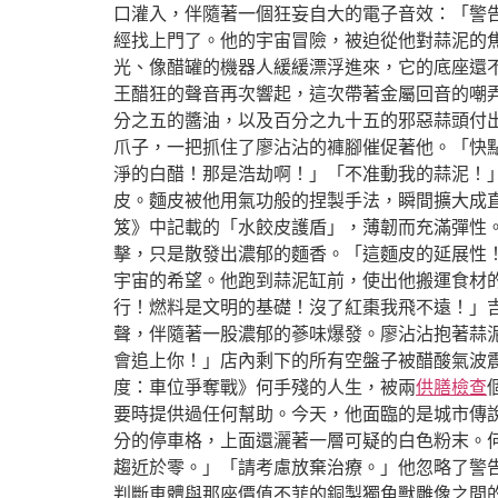
口灌入，伴隨著一個狂妄自大的電子音效：「警
經找上門了。他的宇宙冒險，被迫從他對蒜泥的
光、像醋罐的機器人緩緩漂浮進來，它的底座還
王醋狂的聲音再次響起，這次帶著金屬回音的嘲
分之五的醬油，以及百分之九十五的邪惡蒜頭付出
爪子，一把抓住了廖沾沾的褲腳催促著他。「快
淨的白醋！那是浩劫啊！」「不准動我的蒜泥！
皮。麵皮被他用氣功般的捏製手法，瞬間擴大成
笈》中記載的「水餃皮護盾」，薄韌而充滿彈性
擊，只是散發出濃郁的麵香。「這麵皮的延展性！
宇宙的希望。他跑到蒜泥缸前，使出他搬運食材的
行！燃料是文明的基礎！沒了紅棗我飛不遠！」
聲，伴隨著一股濃郁的蔘味爆發。廖沾沾抱著蒜泥
會追上你！」店內剩下的所有空盤子被醋酸氣波
度：車位爭奪戰》何手殘的人生，被兩
供膳檢查
要時提供過任何幫助。今天，他面臨的是城市傳
分的停車格，上面還灑著一層可疑的白色粉末。
趨近於零。」「請考慮放棄治療。」他忽略了警
判斷車體與那座價值不菲的銅製獨角獸雕像之間