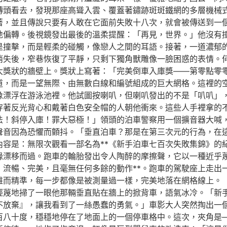
轉頭看去，發現那座高聳入雲、覆蓋著鏽跡斑斑鐵網的多層機械
著，並且傳說只要有人敢在它面前失敗十八次，就會被傳送到一
地偏轉。後視鏡發出最後的溫柔提醒：「再見，世界。」他沒有
是撞擊，而是輕柔的碰觸，像戀人之間的耳語。接著，一道濃郁
消失後，窄巷恢復了平靜，只剩下獨角獸雕像一臉困惑的表情。
大獎狀的牆壁上。獎狀上寫著：「完美倒車入庫獎——第零點零
道，而是一望無際、由無數白線和編號組成的巨大網格。這裡的
像漂浮在游泳池裡。他試圖按喇叭，但喇叭發出的不是「叭叭」
穿著反光背心和戴著白色安全帽的人朝他衝來。這些人手裡拿的
法！斜停入庫！罪大惡極！」領頭的泊車警察用一個擴音器大喊
聲音因為恐懼而顫抖。「垂直泊車？那是在第三次元的行為，在
內容是：無限次觀看一部名為**《新手泊車七百次失敗集錦》的
緣漂移而過。跑車的輪胎發出令人陶醉的摩擦聲，它以一種近乎
，流暢、完美，且毫無任何多餘的動作**。跑車的駕駛座上走出
雅而精準，每一步都像是被測量過一樣，完美地落在網格線上。
輕蔑地掃了一眼他那輛垂直貼在牆上的掀背車，語氣冰冷。「新
不放棄』，讓我看到了一絲愚蠢的勇氣。」車影大人突然掏出一
百八十度，穩穩地停在了地面上的一個停車格中。這次，夾角是