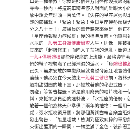
車是一種宗教，你就是那個連方向盤都沒摸過的
零零一秒內，將這輛車精準停入對面的針眼大小
象中還要無理頭一百萬倍。《失控的星座運勢與
聾的廣播聲。「緊急！緊急！今日星座運勢超級
分之八十七！」廣播員的聲音聽起來像是一個正
「星座預報壓力症候群」後的標準反應。他單戀
水瓶的
一般勞工身體健康檢查
人生，則像一團被
其來的「超級修正」而陷入了荒謬的混亂。街道
一般+供膳體檢
那些摩羯座的上班族，嚴格遵守
們的鞋子裡裝滿了已經潮濕的淚水。「負
體檢推
已久、無處安放的單戀能量就會越發瘋狂地實體
蘑菇。他必須在今天結束
一般勞工健檢
前，將林
過期甜甜圈的地下室，那裡放著他的秘密武器。
勿碰」等警告標籤。這是他用廢棄的唱片機和一
料，來抵抗那負面的運勢波。「水瓶座的優勢，
放著一個他為林天秤準備了兩年的禮物：一個用
感。張水瓶咬緊牙關，將那個黃銅齒輪音樂盒砸
發出警告。「能量超載！檢測到極致純粹的單戀
束衝出屋頂的一瞬間，一輛塗滿了金色、裝飾著