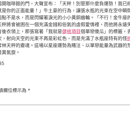
踢開咖啡館的門，大聲宣布：「天秤！別管那什麼負運勢！我已
就是你的正面能量！」牛土豪的行為，讓張水瓶的光束在空中瞬
雨點不是水，而是閃耀著淚光的小小黃銅齒輪。「不行！金牛座
天秤將會被困在一個充滿金錢和俗氣的虛假愛情裡，而他將永遠
背後衣領上，那張寫著「我就是
健檢項目
個單戀傻瓜」的標籤，
次，射向天空的光束不再是彩虹色，而是充滿了水瓶座特有的怪
奪林天秤的靈魂。這場以星座運勢為賭注、以單戀能量為武器的
怪異氣旋。
35
填欄位標示為
*