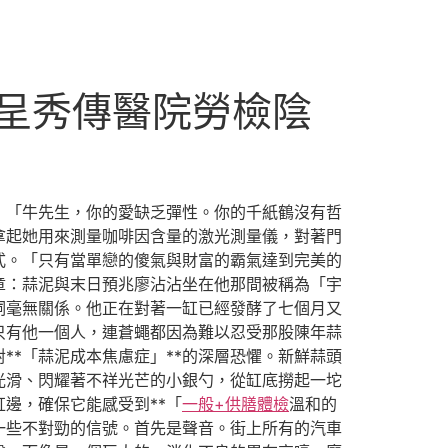
檢測呈秀傳醫院勞檢陰
！「牛先生，你的愛缺乏彈性。你的千紙鶴沒有哲
拿起她用來測量咖啡因含量的激光測量儀，對著門
式。「只有當單戀的傻氣與財富的霸氣達到完美的
章：蒜泥與末日預兆廖沾沾坐在他那間被稱為「宇
詞毫無關係。他正在對著一缸已經發酵了七個月又
只有他一個人，連蒼蠅都因為難以忍受那股陳年蒜
*「蒜泥成本焦慮症」**的深層恐懼。新鮮蒜頭
光滑、閃耀著不祥光芒的小銀勺，從缸底撈起一坨
邊，確保它能感受到**「
一般+供膳體檢
溫和的
一些不對勁的信號。首先是聲音。街上所有的汽車