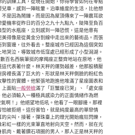
你的訓練工具，從現在開始，你得學會如何在零點
嬰兒車，感到一陣眩暈。泊車維度的生活，比他想
，不是因為鬧鐘，而是因為屋頂傳來了一陣震耳欲
戀愛機率從昨日的百分之九十九點九，陡降至負百
典型的水瓶座，立刻感到一陣恐慌，這是他患有
完美得像是從黃金分割線中走出來的藝術品。而張
衝到窗邊，往外看去。整座城市已經因為這個突如
止地哭泣，導致城市低窪處已經形成了小型潟湖。
。數百名西裝筆挺的摩羯座正整齊地站在原地，他
道這代表著什麼。林天秤的運勢越差，他那股積壓
廚房裡長滿了巨大的、形狀是林天秤側臉的粉紅色
攻擊性的實體。他緊張地跑進他堆滿了星座圖表和
，上面貼
一般勞檢
滿了「巨蟹座已哭」、「處女座
。他必須輸入一種極具感染力的正面情緒作為燃
傻氣啊！」他絕望地低吼。他看了一眼腳邊。那裡
害怕被拒絕。這份害怕，就是純度最高的單戀情
耳的尖叫，接著，彈珠臺上的燈光開始瘋狂閃爍，
像彩虹一樣的光束筆直地射向天空。然而，就在光
身肌肉、戴著鑽石項圈的男人，那人正是林天秤的