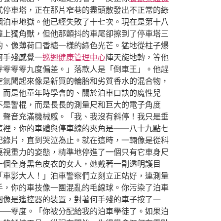
式停車塔，正在那片窄巷的盡頭散發出不正常的綠
個泊車地獄。他已經失敗了十七次。現在是第十八
撞上獨角獸，但他那顫抖的車尾卻擦到了停車塔三
的、像薄荷口香糖一樣的綠色光芒。猛地從柱子爆
何手殘感覺一
巡迴健康管理中心
陣天旋地轉，等他
零零零零九度偏差。」落款人是「倒車王」。他趕
空氣聞起來像是新買的輪胎和劣質香水的混合物，
，而是他童年時學會的、關於泊車口訣的魔性兒
不是警棍，而是長長的測量尺和巨大的電子角度
，聲音充滿機械感。「我、我沒有斜停！我只是垂
這裡，你的車體與停車線的夾角是——八十九點七
紀錄片，直到哭泣為止。就在這時，一輛像是從科
蔑視重力的姿態，精準地停進了一個只有它車身尺
一個全身黑色皮衣的女人，她戴著一副透明護目
「車影大人！」泊車警察們立刻立正站好，連測量
手，你的車技像一團混亂的毛線球。你污染了泊車
個像是遙控器的裝置，對著何手殘的車子按了一
——零度。「你被分配給我的泊車學徒了。如果泊