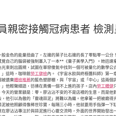
務人員親密接觸冠病患者 
一股金色的能量扭曲了，左邊的葉子比右邊的長了零點零一公分
感覺自己的腦袋被強制塞入了一本**《量子美學入門》。她迅速
色光束刺出圓規，試圖在單戀傻氣中找到一個可被量化的數學公
！」這時，咖啡館
勞工健檢
內。《宇宙水餃與終極醬料師》第一
個被遺棄
體檢推薦
的藍色塑膠棚，與「宇宙」或「中心」這兩個
。」他輕聲細語，彷彿在責備一個不上進的孩子。店內
勞工體健
今天的營業額是：零。廖沾沾不安的不是店裡的生意，而是他對*
去，他引以為傲的「靈魂蒜泥」將難以為繼。他拿著一把被磨得
蒜泥被他照顧得像稀世珍寶，每隔三小時，他就要用手指彈一下缸
就在廖沾沾專注於與蒜泥進行心靈交流時，外面的世界開始發出