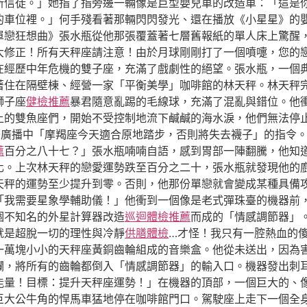
新信徒。」她指了指旁邊一輛像是巨型嬰兒車的改造車：「這是
的車位裡。」何手殘看著那輛閃閃發光、還在播放《小星星》的
單戀狂想曲》張水瓶從他那張覆蓋著七層舊報紙的單人床上驚醒
大修正！所有天秤座請注意！由於月球剛剛打了一個噴嚏，您的
在經歷中年危機的雙子座，充滿了戲劇性的絕望。張水瓶，一個
著住在隔壁棟、經營一家「平衡美學」咖啡館的林天秤。林天秤
獅子座
健檢推薦
暴君隨意亂踢的毛線球，充滿了混亂與錯位。他
上的雙魚座們，開始不受控制地流下鹹鹹的海水淚，他們無法停
著廣播中「摩羯座今天適合原地踏步，否則將失去襪子」的指令
薦
百分之八十七？」張水瓶喃喃自語，感到胃部一陣翻騰，他知
化。上次林天秤的戀愛運勢跌至百分之二十，張水瓶就發現他的
天秤的運勢至少提升到零。否則，他那份單戀就會變成某種具備
「我需要星象學輔助儀！」他衝到一個像是老式彈珠臺的機器前
個不知名的外星計算器改造
巡迴體檢推薦
而成的「情感調節器」
就是超脫一切的理性與冷靜
供膳體檢
…才怪！我只有一腔熱血的
一萬塊小小的天秤座黃銅齒輪組成的音樂盒。他從未送出，因為
爛，將所有的齒輪都倒入「情感調節器」的輸入口。機器發出刺
能量！目標：提升天秤座運勢！」在機器的頂部，一個巨大的、
巨大公牛角的悍馬車猛地停在咖啡館門口。駕駛座上走下一個全