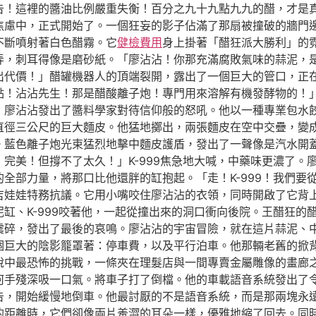
告！這裡的醬油比例嚴重失衡！百分之九十九點九九的醋，才是
焦慮中，正式開始了。一個狂妄的影子佔滿了那扇被撞破的牆門
不斷噴射著白色醋霧。它
健檢費用
身上掛著「醋狂派大勝利」的
弄，刺耳得像是磨砂紙。「廖沾沾！你那充滿腐敗氣味的蒜泥，
代價！」醋罐機器人的頂端裂開，露出了一個巨大的管口，正在聚
點！沾沾先生！那是醋酸離子炮！專門用來溶解有機發酵物的！
」廖沾沾發出了醬料學家對待信仰般的怒吼。他以一種專業包水
直徑三公尺的巨大麵皮。他猛地擲出，兩張麵皮在空中交疊，變
。藍色離子炮光束猛烈地擊中麵皮護盾，發出了一聲像是汽水開
完美！但撐不了太久！」K-999焦急地大喊，中藥味更濃了。
全部力量，將那口比他還胖的缸抱起。「走！K-999！我們要
吉娃娃特務抗議。它用小嘴咬住廖沾沾的衣領，同時開啟了它背
缸、K-999咬著他，一起從撞出來的洞口衝向後院。王醋狂的
震碎，發出了最後的哀鳴。廖沾沾的宇宙冒險，就在這片蒜泥、
個巨大的陰影籠罩著：停車費，以及平行泊車。他那輛老舊的掀
說中最恐怖的挑戰，一條夾在理髮店與一間專賣金屬雕像的畫廊
何手殘深吸一口氣。將車子打了倒檔。他的車載語音系統發出了
告，開始緩慢地倒車。他最討厭的不是語音系統，而是那兩塊永
的距離時，它們卻像兩片羞澀的耳朵一樣，優雅地縮了回去。同