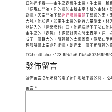
狂熱追求者——金牛座霸總牛土豪。牛土豪一腳
「從現在開始，你的運勢由我主宰！我的金錢，
對撞。天空開始下起
巡迴體檢推薦
了荒謬的雨。
大喊。他知道，如果牛土豪的物質力量勝出，林
以輸入的「情緒燃料」口。他迅速撕下了貼在他
金牛座的「霸氣」！調節器再次發出轟鳴，這一
成了一個巨大的、旋轉著的太極圖案，像是在爭
秤咖啡館上空劇烈衝撞，創造出一個不斷旋轉的
TC:healthcheck123 69b2e6d1b5c507.169989
發佈留言
發佈留言必須填寫的電子郵件地址不會公開。
必
留言
*