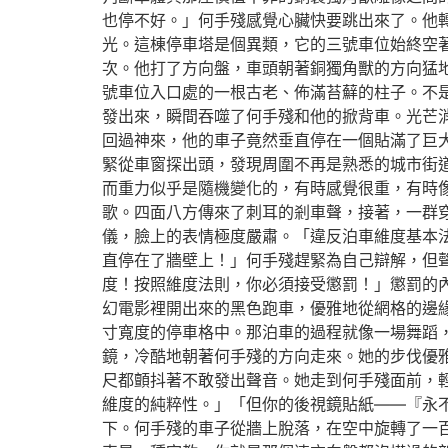
也停不好。」何手殘感覺心臟快要跳出來了。他
光。這棟停車塔是個異類，它的三號車位始終空
次。他打了方向盤，車頭朝著銅獨角獸的方向猛
號車位入口處的一根古老、佈滿苔蘚的柱子。不
發出來，瞬間吞噬了何手殘和他的掀背車。光芒
回過神來，他的車子竟然垂直停在一個貼滿了巨
緊從車窗探出頭，發現周圍不再是熟悉的城市街
而重力似乎是隨機變化的，有時感覺很重，有時
歌。四面八方傳來了刺耳的剎車聲，接著，一群
儀，臉上的表情極度嚴肅。「違反泊車維度基本
直停在了牆壁上！」何手殘趕緊為自己辯解，但
度！按照維度法則，你必須接受懲罰！」懲罰的
幻電影裡開出來的黑色跑車，優雅地從網格的邊
寸寬度的停車格中。那泊車的過程就像一場舞蹈
鏡，冷酷地朝著何手殘的方向走來。她的步伐優
尺都顫抖著不敢發出聲音。她走到何手殘面前，
維度的純粹性。」「但你的後視鏡貼紙——『永
下。何手殘的車子從牆上脫落，在空中旋轉了一