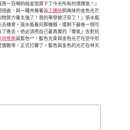
經用一百噸的純金箔買下了今天所有的壞運氣！」
間扭曲，與一種夾雜著
員工體檢
銅臭味的金色光芒
的物質力量太強了！我的單戀被汙染了！」張水瓶
失去機會。張水瓶看向那機器，還剩下最後一個可
丟了進去。他必須用自己最真實的「傻氣」去對抗
巡檢推薦
誕藍色**。藍色光束與金色光芒在空中形
荒唐戰爭，正式打響了。藍色與金色的光芒在林天