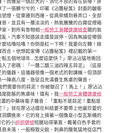
聲，而像是一個巨大的、消化不良的胃在哀嚎。廖
拿了一張髒兮兮的，印著《沾醬秘笈》封面的皺衛
信號燈，從東邊到西邊，從高架橋到巷弄口，全部
聲音，並且有一層淡淡的、熱氣騰騰的白霧從燈箱
學家，對所有食物相
一般勞工身體健康檢查
關的氣
混亂。汽車不知道該走還是該停，因為無論從哪個
什麼咕嚕咕嚕？你倒是紅一下啊！我要向左轉！綠
謀而合。他想起家傳《沾醬秘笈》裡記載的第一
七點五個地球年…怎麼這麼快？」廖沾沾猛地衝回
輸入了密碼：「一醬二醋三油四辣五蒜泥」（這是
芒的儀器。這儀器很像一個老式的對講機，但頂部
來一陣高八度、急促且充滿養生焦慮的聲音。
？我們需要你的蒜泥！你被徵召了！馬上！」廖沾沾
過度膨脹的焦慮味！還有，我
一般勞工身體健康檢
濃濃的中藥味電子雜音：「重點不是蒜泥！重點是
泥！」就在廖沾沾還在糾結要不要帶上他最珍愛的
破洞鑽進來。它的背上揹著一個像是小型瓦斯桶的
用它的小
巡迴健檢
短腿站得筆直，戴著白色手套的
話音未落，一股極致尖銳、刺鼻的酸氣猛地從店門