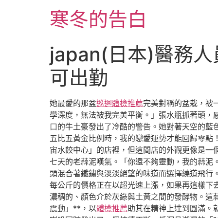
跳
寒冬的告白
至
主
要
japan(日本)醫
內
容
可出勤
她最愛的那盆
巡迴體檢推薦
完美對稱的盆栽，被
學深度，無法被我完美平衡。」張水瓶抓著頭，
口的牛土豪發出了冷酷的警告。她對著天空的藍
五比五黃金比例時，我的戀愛運勢才能回歸零點
宙水餃中心」的店裡，但這間店的外觀更像是一
七天的老蒜泥嘆氣。「你還不夠靈動，我的蒜泥
頭混合著鐵鏽與淡淡絕望的味道而選擇繞道飛行。
每公斤的價格正在以超光速上漲，如果再這樣下
濃稠的、顏色介於灰綠與土黃之間的發酵物。這
震動」**，以
體檢推薦
助其在精神上達到圓滿。