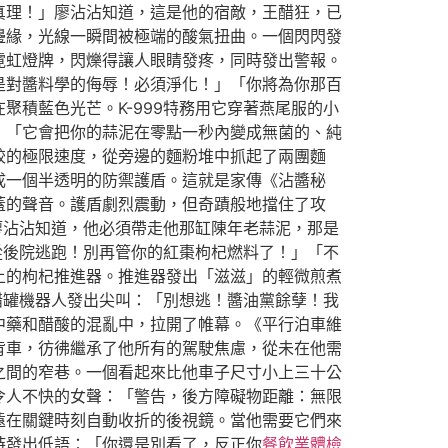
真理！」廖沾沾知道，這是他的宿敵，王醋狂，已
邊緣，光線一瞬間被極端的酸氣扭曲。一個閃閃發
霓虹燈牌，閃爍得讓人眼睛發疼，同時發出警報。
是對醬料學的侮辱！必須淨化！」「你將為你那百
積藍色光芒。K-999特務用它穿著燕尾服的小
」「它會把你的蒜泥在零點一秒內變成無菌的、純
餃的極限速度，從旁邊的麵粉堆中抓起了兩團麵
成一個半透明的防禦護盾。這就是家傳《沾醬秘
蓋的聲音。護盾劇烈震動，但奇蹟般地擋住了攻
廖沾沾知道，他必須帶走他那缸陳年老蒜泥，那是
從後院逃跑！別再管你的紅棗枸杞燃料了！」「不
上的枸杞推進器。推進器發出「滋滋」的輕微煎煮
醋罐機器人發出尖叫：「別想逃！醬油黨餘孽！我
中藥和醋酸的混亂中，拉開了帷幕。《平行泊車維
背車，彷彿繼承了他所有的駕駛焦慮，從未在他需
之間的窄巷。一個看起來比他車子尺寸小上三十公
令人不快的女聲：「警告，後方障礙物距離：無限
遠在關鍵時刻自動收折的後視鏡。當他需要它們來
時發出低語：「你還是別看了，反正你
餐飲業體檢