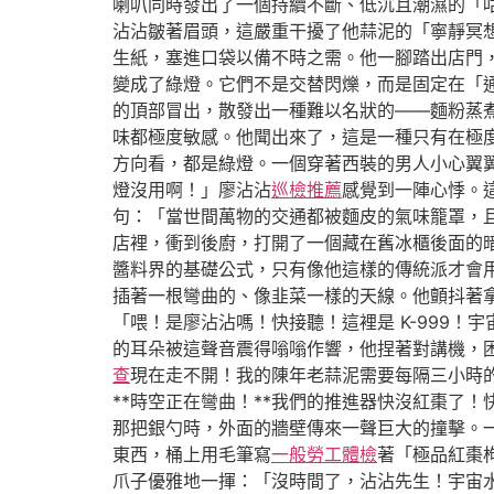
喇叭同時發出了一個持續不斷、低沉且潮濕的「
沾沾皺著眉頭，這嚴重干擾了他蒜泥的「寧靜冥
生紙，塞進口袋以備不時之需。他一腳踏出店門
變成了綠燈。它們不是交替閃爍，而是固定在「
的頂部冒出，散發出一種難以名狀的——麵粉蒸
味都極度敏感。他聞出來了，這是一種只有在極
方向看，都是綠燈。一個穿著西裝的男人小心翼
燈沒用啊！」廖沾沾
巡檢推薦
感覺到一陣心悸。
句：「當世間萬物的交通都被麵皮的氣味籠罩，
店裡，衝到後廚，打開了一個藏在舊冰櫃後面的
醬料界的基礎公式，只有像他這樣的傳統派才會
插著一根彎曲的、像韭菜一樣的天線。他顫抖著
「喂！是廖沾沾嗎！快接聽！這裡是 K-999
的耳朵被這聲音震得嗡嗡作響，他捏著對講機，
查
現在走不開！我的陳年老蒜泥需要每隔三小時的
**時空正在彎曲！**我們的推進器快沒紅棗了
那把銀勺時，外面的牆壁傳來一聲巨大的撞擊。
東西，桶上用毛筆寫
一般勞工體檢
著「極品紅棗枸
爪子優雅地一揮：「沒時間了，沾沾先生！宇宙