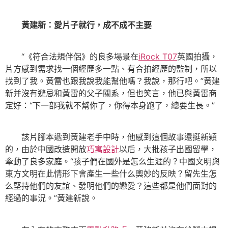
黃建新：愛片子就行，成不成不主要
“《符合法規伴侶》的良多場景在
iRock T07
英國拍攝，
片方感到需求找一個經歷多一點、有合拍經歷的監制，所以
找到了我。黃雷也跟我說我能幫他嗎？我說，那行吧。”黃建
新并沒有避忌和黃雷的父子關系，但也笑言，他已與黃雷商
定好：“下一部我就不幫你了，你得本身跑了，總要生長。”
該片腳本遞到黃建老手中時，他感到這個故事還挺新穎
的，由於中國改造開放
巧寓設計
以后，大批孩子出國留學，
牽動了良多家庭。“孩子們在國外是怎么生涯的？中國文明與
東方文明在此情形下會產生一些什么奧妙的反映？留先生怎
么堅持他們的友誼、發明他們的戀愛？這些都是他們面對的
經過的事況。”黃建新說。