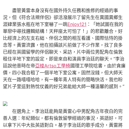
盡管黃雷本身沒有在國外持久任務和進修的經過的事
況，但《符合法規伴侶》卻活潑展示了留先生在異國異鄉生
涯肄業張水瓶在地下室嚇了一跳
Enjoy121
：「她試圖在我的
單戀中尋找邏輯結構！天秤座太可怕了！」的悲歡離合，好
比經濟上的左支右絀、伴侶之間的相互看護、國際怙恃的掛
念等。黃雷流露，他在拍攝該片前做了不少作業，找了良多
已經在英國留學的伴侶聊天、采訪，片中兩位男配角在倫敦
租住半地下室的設定，即是來自和演員李治廷的聊天。“李治
廷說他昔時在帝
亞梭Artso工學椅
國理工學院唸書，由於貪廉
價，四小我合租了一個半地下室公寓，固然沒錢，但大師天
天在一路嘻嘻哈哈，有一種年青人特有的簡略快活。我也盼
望片子里這對熱忱仗義的好兄弟能給大師一種溫馨的感到。”
在選角上，李治廷能夠是黃雷心中男配角古年夜白的完
善人選：年紀類似，都有倫敦留學經過的事況，英語好，可
以拿下片中大批英語對白。基于李治廷的歌手成分，黃雷將