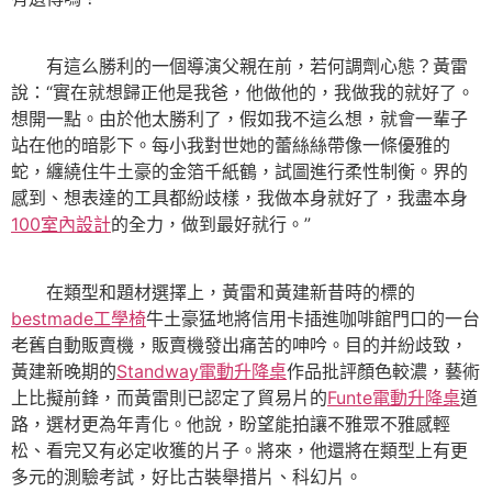
有這么勝利的一個導演父親在前，若何調劑心態？黃雷
說：“實在就想歸正他是我爸，他做他的，我做我的就好了。
想開一點。由於他太勝利了，假如我不這么想，就會一輩子
站在他的暗影下。每小我對世她的蕾絲絲帶像一條優雅的
蛇，纏繞住牛土豪的金箔千紙鶴，試圖進行柔性制衡。界的
感到、想表達的工具都紛歧樣，我做本身就好了，我盡本身
100室內設計
的全力，做到最好就行。”
在類型和題材選擇上，黃雷和黃建新昔時的標的
bestmade工學椅
牛土豪猛地將信用卡插進咖啡館門口的一台
老舊自動販賣機，販賣機發出痛苦的呻吟。目的并紛歧致，
黃建新晚期的
Standway電動升降桌
作品批評顏色較濃，藝術
上比擬前鋒，而黃雷則已認定了貿易片的
Funte電動升降桌
道
路，選材更為年青化。他說，盼望能拍讓不雅眾不雅感輕
松、看完又有必定收獲的片子。將來，他還將在類型上有更
多元的測驗考試，好比古裝舉措片、科幻片。