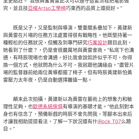
里更結壯。“我很興奮黃雷此次可以遵守這套流程把電影做
完，並且技
亞梭Artso工學椅
巧東西的品質上還挺好。”
既是父子，又是監制與導演，雙重關系疊加下，黃建新
與黃雷在片場的任務方法處置得很有戰略性。他既堅持著一
種輕松的任務狀況，但觸及到專門研究
巧寓設計
題目此刻，
她看到了什麼？，仍是會很嚴厲地與黃雷會商。“私底下也溝
通，有時辰現場也會溝通，好比我會說如許似乎不可，你得
換一個方式，他就問為什么不可，我就跟他講緣由。”盡管片
場的監督器前給兩位黃導都擺了椅子，但有時辰黃建新怕黃
雷壓力太年夜，仍是自動選擇離遠一點。
顛末此次拍攝，黃建新以為黃雷在藝術上的想象力和敏
理性足夠，也
歐德系統傢俱
有導演的基礎才能。“他此刻對本
身也有信念了，預備新戲的時辰不會先問我，等腳本出來后
才讓我相助提提看法，了解一下狀況還有什
iRock T07
么題
目。”