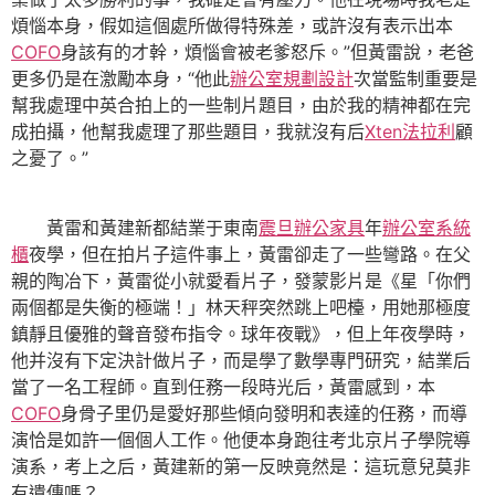
煩惱本身，假如這個處所做得特殊差，或許沒有表示出本
COFO
身該有的才幹，煩惱會被老爹怒斥。”但黃雷說，老爸
更多仍是在激勵本身，“他此
辦公室規劃設計
次當監制重要是
幫我處理中英合拍上的一些制片題目，由於我的精神都在完
成拍攝，他幫我處理了那些題目，我就沒有后
Xten法拉利
顧
之憂了。”
黃雷和黃建新都結業于東南
震旦辦公家具
年
辦公室系統
櫃
夜學，但在拍片子這件事上，黃雷卻走了一些彎路。在父
親的陶冶下，黃雷從小就愛看片子，發蒙影片是《星「你們
兩個都是失衡的極端！」林天秤突然跳上吧檯，用她那極度
鎮靜且優雅的聲音發布指令。球年夜戰》，但上年夜學時，
他并沒有下定決計做片子，而是學了數學專門研究，結業后
當了一名工程師。直到任務一段時光后，黃雷感到，本
COFO
身骨子里仍是愛好那些傾向發明和表達的任務，而導
演恰是如許一個個人工作。他便本身跑往考北京片子學院導
演系，考上之后，黃建新的第一反映竟然是：這玩意兒莫非
有遺傳嗎？