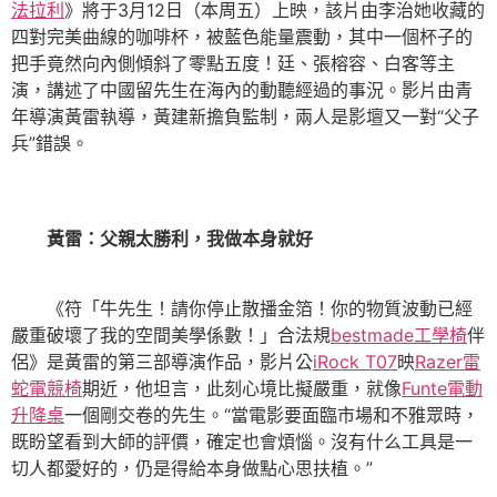
法拉利
》將于3月12日（本周五）上映，該片由李治她收藏的
四對完美曲線的咖啡杯，被藍色能量震動，其中一個杯子的
把手竟然向內側傾斜了零點五度！廷、張榕容、白客等主
演，講述了中國留先生在海內的動聽經過的事況。影片由青
年導演黃雷執導，黃建新擔負監制，兩人是影壇又一對“父子
兵”錯誤。
黃雷：父親太勝利，我做本身就好
《符「牛先生！請你停止散播金箔！你的物質波動已經
嚴重破壞了我的空間美學係數！」合法規
bestmade工學椅
伴
侶》是黃雷的第三部導演作品，影片公
iRock T07
映
Razer雷
蛇電競椅
期近，他坦言，此刻心境比擬嚴重，就像
Funte電動
升降桌
一個剛交卷的先生。“當電影要面臨市場和不雅眾時，
既盼望看到大師的評價，確定也會煩惱。沒有什么工具是一
切人都愛好的，仍是得給本身做點心思扶植。”