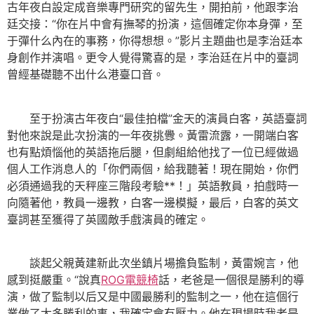
古年夜白設定成音樂專門研究的留先生，開拍前，他跟李治
廷交接：“你在片中會有撫琴的扮演，這個確定你本身彈，至
于彈什么內在的事務，你得想想。”影片主題曲也是李治廷本
身創作并演唱。更令人覺得驚喜的是，李治廷在片中的臺詞
曾經基礎聽不出什么港臺口音。
至于扮演古年夜白“最佳拍檔”金天的演員白客，英語臺詞
對他來說是此次扮演的一年夜挑釁。黃雷流露，一開端白客
也有點煩惱他的英語拖后腿，但劇組給他找了一位已經做過
個人工作消息人的「你們兩個，給我聽著！現在開始，你們
必須通過我的天秤座三階段考驗**！」英語教員，拍戲時一
向隨著他，教員一邊教，白客一邊模擬，最后，白客的英文
臺詞甚至獲得了英國敵手戲演員的確定。
談起父親黃建新此次坐鎮片場擔負監制，黃雷婉言，他
感到挺嚴重。“說真
ROG電競椅
話，老爸是一個很是勝利的導
演，做了監制以后又是中國最勝利的監制之一，他在這個行
業做了太多勝利的事，我確定會有壓力。他在現場時我老是