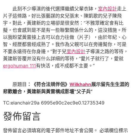
此刻不少導演的後代選擇繼續父輩衣缽，
室內設計
走上
片子這條路，好比張藝謀的女兒張末、陳凱歌的兒子陳飛
宇，對此，黃建新的立場卻是很安然：“不雅眾確定會有比
擬，也會感到是不是有一些聯繫關係什么的，這沒措施。所
以我盼望黃雷接上去可以自力往做（片子），由於年紀、心
智、經歷都曾經成熟了。我作為父親可以在旁邊幫你，可是
不要永遠待在你身邊。”對于兒
室內設計
子導演之路的等待，
黃建新答覆并沒有什么詳細的等待，“愛片子就行了，愛就
ergohuman 111
有快活，成不成都不主要。”
原題目
：《符合法規伴侶》
Wilkhahn
展示留先生生涯的
悲歡離合，黃建新與黃雷構成影壇“父子兵”
TC:elanchair29a 6995e90c2ec9e0.12735349
發佈留言
發佈留言必須填寫的電子郵件地址不會公開。
必填欄位標示