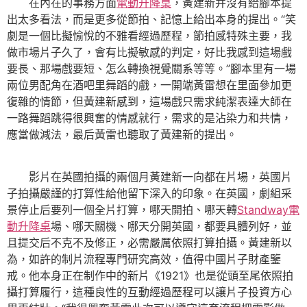
在內在的事務方面
電動升降桌
，黃建新并沒有給腳本提
出太多看法，而是更多從節拍、記憶上給出本身的提出。“笑
劇是一個比擬愉悅的不雅看經過歷程，節拍感特殊主要，我
做市場片子久了，會有比擬敏感的判定，好比我感到這場戲
要長、那場戲要短、怎么轉換視覺關系等等。”腳本里有一場
兩位男配角在酒吧里舞蹈的戲，一開端黃雷想在里面參加更
復雜的情節，但黃建新感到，這場戲只需求純潔表達大師在
一路舞蹈跳得很興奮的情感就行，需求的是沾染力和共情，
應當做減法，最后黃雷也聽取了黃建新的提出。
影片在英國拍攝的兩個月黃建新一向都在片場，英國片
子拍攝嚴謹的打算性給他留下深入的印象。在英國，劇組采
景停止后要列一個全片打算，哪天開拍、哪天轉
Standway電
動升降桌
場、哪天關機、哪天分開英國，都要具體列好，並
且提交后不克不及修正，必需嚴厲依照打算拍攝。黃建新以
為，如許的制片流程專門研究高效，值得中國片子財產鑒
戒。他本身正在制作中的新片《1921》也是從頭至尾依照拍
攝打算履行，這種良性的互動經過歷程可以讓片子投資方心