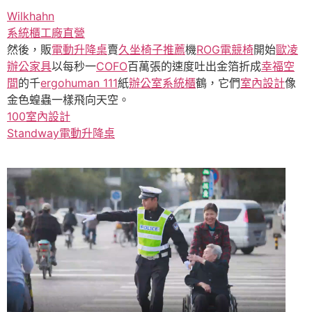
Wilkhahn
系統櫃工廠直營
然後，販
電動升降桌
賣
久坐椅子推薦
機
ROG電競椅
開始
歐凌
辦公家具
以每秒一
COFO
百萬張的速度吐出金箔折成
幸福空
間
的千
ergohuman 111
紙
辦公室系統櫃
鶴，它們
室內設計
像
金色蝗蟲一樣飛向天空。
100室內設計
Standway電動升降桌