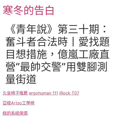
跳
寒冬的告白
至
主
要
《青年說》第三十期：
內
容
奮斗者合法時丨愛找題
目想措施，億嵐工廠直
營“最帥交警”用雙腳測
量街道
久坐椅子推薦
ergohuman 111
iRock T07
亞梭Artso工學椅
綠的系統傢俱