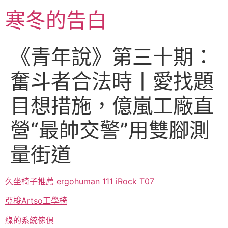
跳
寒冬的告白
至
主
要
《青年說》第三十期：
內
容
奮斗者合法時丨愛找題
目想措施，億嵐工廠直
營“最帥交警”用雙腳測
量街道
久坐椅子推薦
ergohuman 111
iRock T07
亞梭Artso工學椅
綠的系統傢俱