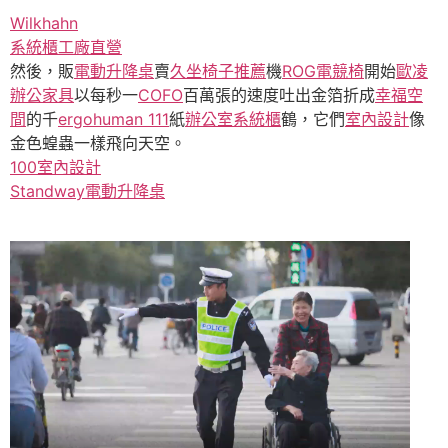
Wilkhahn
系統櫃工廠直營
然後，販
電動升降桌
賣
久坐椅子推薦
機
ROG電競椅
開始
歐凌
辦公家具
以每秒一
COFO
百萬張的速度吐出金箔折成
幸福空
間
的千
ergohuman 111
紙
辦公室系統櫃
鶴，它們
室內設計
像
金色蝗蟲一樣飛向天空。
100室內設計
Standway電動升降桌