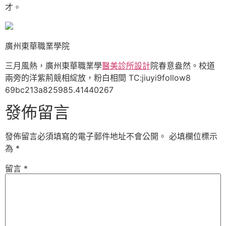
才。
廣州東華職業學院
三月風熱，廣州東華職業學
醫美診所設計
院春意盎然。校道
兩旁的洋紫荊競相綻放，粉白相間 TC:jiuyi9follow8
69bc213a825985.41440267
發佈留言
發佈留言必須填寫的電子郵件地址不會公開。
必填欄位標示
為
*
留言
*