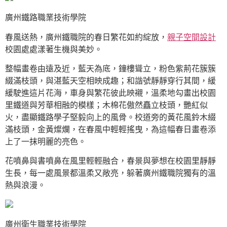
廣州鐵路職業技術學院
春風送熱，廣州鐵職院的春日繁花如約綻放，
親子空間設計
校園處處漾著生機與美妙。
整幅畫卷由遠及近，藍天為底，鐘樓聳立，粉色紫荊花簇簇
綴滿枝頭，與湛藍天空相映成趣；和諧號靜靜穿行其間，緩
緩駛進這片花海，車身與繁花彼此映襯，溫柔地勾畫出校園
里鐵道與芳華相融的模樣；木棉花傲然矗立枝頭，艷紅似
火，盡顯鐵路學子堅毅向上的風骨。校道旁的黃花風鈴木綴
滿枝頭，金黃燦爛，在春風中輕輕搖曳，為這幅春日畫卷添
上了一抹明麗的亮色。
花噴鼻與書噴鼻在風里輕輕融合，春景與夢想在校園里靜靜
生長，每一處風景都溫柔又敞亮，躲著廣州鐵職院獨有的溫
熱與浪漫。
廣州衛生職業技術學院