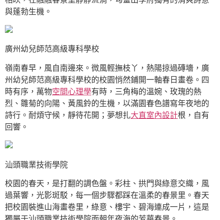
與蓬勃生機。
廣州幼兒師范高級專科學校
嶺南春早，風自南邊來。微風輕撫枝丫，熱陽掠過磚墻，廣
州幼兒師范高級專科學校的校園悄然鋪開一軸春日畫卷。四
時有序，萬物
空間心理學
有時，三角梅的溫婉、玫瑰的熱
烈、雛菊的向陽、黃風鈴的生機，以滿園春色譜寫年夜地的
詩行。耐煩守候，靜待花開；夢想扎
大直室內設計
根，自有
回響。
汕頭職業技術學院
校園的春天，是打翻的調色盤。彩柱、拱門與綠意交織，風
過葉響，光影斑駁，每一個步驟都踩在溫柔的春景里。春天
把校園裝進山海畫卷里，綠意、樓宇、碧海連成一片，這是
獨屬于汕頭職業技術學院面朝年夜海的芳華春景。