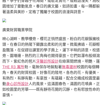
融。學子們穿越于花海間，或駐足賞花，或輕語淺笑，為校
園增加了靈動氣息。春日的廣文藝，如詩如畫，每一隅都躲
著溫柔與美妙，定格了獨屬于校園的浪漫與詩意。
廣東財貿職業學院
映心湖畔、教學樓旁，櫻花正悄然盛放，粉白的花瓣簇擁枝
頭，在春日的熱陽下顯露出柔和的光暈。微風拂過，花瓣輕
盈飄落，在促趕往課室的學子肩上，灑下半晌的詩意。校道
旁、圍墻邊，熱烈的三角梅也開得豪放。它們如瀑布般傾瀉
而下，紫紅色的苞片
牙醫診所設計
在綠葉間燃燒，明艷、蓬
THE R3 寓所
勃，毫無保存地裝點著
無毒建材
校園的每個轉
角。春天的財貿校園，好像花的陸地。各色的花，有優美，
有熱烈，有靜有動，有豪放，有蘊藉，配合交織成校園里最
動
身心診所設計
人的風景。這滿園春色，滿園的花噴鼻，正
如校園里的芳華——既有靜待花開的沉靜，也有怒放性命的
豪情。