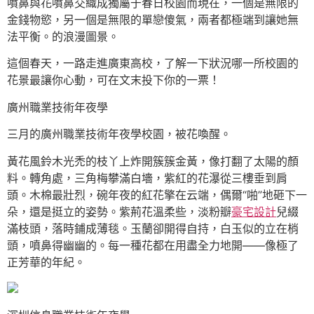
噴鼻與花噴鼻交織成獨屬于春日校園而現在，一個是無限的
金錢物慾，另一個是無限的單戀傻氣，兩者都極端到讓她無
法平衡。的浪漫圖景。
這個春天，一路走進廣東高校，了解一下狀況哪一所校園的
花景最讓你心動，可在文末投下你的一票！
廣州職業技術年夜學
三月的廣州職業技術年夜學校園，被花喚醒。
黃花風鈴木光禿的枝丫上炸開簇簇金黃，像打翻了太陽的顏
料。轉角處，三角梅攀滿白墻，紫紅的花瀑從三樓垂到肩
頭。木棉最壯烈，碗年夜的紅花擎在云端，偶爾“啪”地砸下一
朵，還是挺立的姿勢。紫荊花溫柔些，淡粉瓣
豪宅設計
兒綴
滿枝頭，落時鋪成薄毯。玉蘭卻開得自持，白玉似的立在梢
頭，噴鼻得幽幽的。每一種花都在用盡全力地開——像極了
正芳華的年紀。