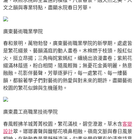
灑，映照水院師生奮進的模樣。八景春景，融天然之美、人
文之韻與專業特點，盡顯水院春日芳華。
廣東藝術職業學院
春和景明，萬物勃發，廣東藝術職業學院的新學期，處處皆
是繁花綴景、藝韻滿庭的動人畫卷。木棉燃于枝頭，殷紅似
火，挺立昂揚；三角梅姹紫嫣紅，纏繞出浪漫畫卷；紫荊花
綴滿林蔭道，粉白相間，隨風輕舞；無憂花金黃明麗，熱意
融融。花影伴藝聲，芳華逐夢行，每一處繁花、每一縷藝
韻，都躲著學子們對藝術的熱愛與對未來的期許，盡顯藝術
校園的繁花似錦與生機蓬勃。
廣東農工商職業技術學院
春風輕拂羊城菁菁校園，繁花滿枝，碧空澄澈，草木含
客變
設計
翠。瑯瑯書聲與馥郁花噴鼻相融，嶺南文脈與春日風景
相映，在融融春景里靜靜流淌，勾畫出學府獨有的清爽詩意