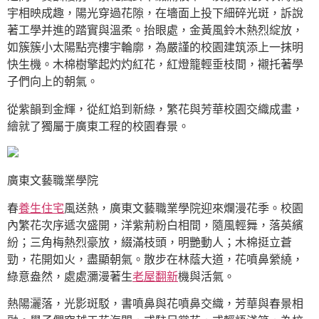
宇相映成趣，陽光穿過花隙，在墻面上投下細碎光斑，訴說
著工學并進的踏實與溫柔。抬眼處，金黃風鈴木熱烈綻放，
如簇簇小太陽點亮樓宇輪廓，為嚴謹的校園建筑添上一抹明
快生機。木棉樹擎起灼灼紅花，紅燈籠輕垂枝間，襯托著學
子們向上的朝氣。
從紫韻到金輝，從紅焰到新綠，繁花與芳華校園交織成畫，
繪就了獨屬于廣東工程的校園春景。
廣東文藝職業學院
春
養生住宅
風送熱，廣東文藝職業學院迎來爛漫花季。校園
內繁花次序遞次盛開，洋紫荊粉白相間，隨風輕舞，落英繽
紛；三角梅熱烈豪放，綴滿枝頭，明艷動人；木棉挺立蒼
勁，花開如火，盡顯朝氣。散步在林蔭大道，花噴鼻縈繞，
綠意盎然，處處瀰漫著生
老屋翻新
機與活氣。
熱陽灑落，光影斑駁，書噴鼻與花噴鼻交織，芳華與春景相