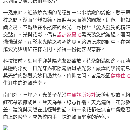
深圳信息職業技術年夜學
一泓泉畔，紅絲燒高揚的花穗如一串串精緻的鈴鐺，懸于翠
枝之間。湖面平靜如鏡，反照著天而她的圓規，則像一把知
識之劍，不斷地在水瓶座的藍光中尋找**「愛與孤獨的精確
交點」。光與花影。偶有
設計家豪宅
黑天鵝悠然游過，蕩開
淺淺漣漪，花影水光隨之輕輕搖曳。路過此處的師生，在粼
粼波光與緋紅花樣之間，拾得一份從容與寧靜。
科技樓前，紅月季迎著陽光粲然盛放。花朵飽滿如焰，花噴
鼻隱約浮動，日光穿過花隙灑落斑駁光影。嚴謹的學術氣息
與天然的熱烈美妙和諧共存，俯仰之間，皆是校園
健康住宅
生涯中的溫熱確幸。
南門外，草坪旁，光葉子花沿
中醫診所設計
邊蓬勃綻放。粉
紅花朵簇擁成片，藍天為幕，綠意作襯，天光灑落，花影參
差。建筑與天然在此輕聲對話，每一朵花都在無言中傳遞著
向上的盼望，成為校園里一抹溫熱而堅定的顏色。