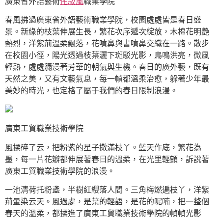
廣東省外語藝術
侘寂風
職業學院
春風拂過廣東省外語藝術職業學院，校園處處皆是春日盛
景。新綠的枝葉伸展生長，繁花次序遞次綻放，木棉花明艷
熱烈，洋紫荊溫柔飄落，花噴鼻與書噴鼻交織在一路。散步
在校園小徑，陽光透過枝葉灑下斑駁光影，鳥鳴洪亮，微風
輕熱，處處瀰漫著芳華的朝氣與生機。春日的廣外藝，既有
天然之美，又有文藝氣息，每一幀都溫柔治愈，躲著少年最
美妙的時光，也定格了屬于我們的春日限制浪漫。
廣東工貿職業技術學院
風揉碎了云，把粉紫的星子撒滿枝丫。藍天作底，繁花為
墨，每一片花瓣都伸展著春日的溫柔，在光里輕顫，訴說著
廣東工貿職業技術學院的浪漫。
一池清荷托粉盞，半樹紅纓落人間。三角梅燃遍枝丫，洋紫
荊暈染云天。風過處，是葉的輕語，是花的呢喃，把一整個
春天的溫柔，都揉進了廣東工貿職業技術學院的幀幀光影