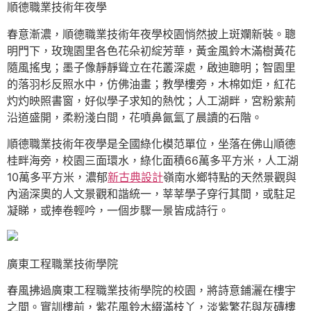
順德職業技術年夜學
春意漸濃，順德職業技術年夜學校園悄然披上斑斕新裝。聰
明門下，玫瑰園里各色花朵初綻芳華，黃金風鈴木滿樹黃花
隨風搖曳；墨子像靜靜聳立在花叢深處，啟迪聰明；智園里
的落羽杉反照水中，仿佛油畫；教學樓旁，木棉如炬，紅花
灼灼映照書窗，好似學子求知的熱忱；人工湖畔，宮粉紫荊
沿道盛開，柔粉淺白間，花噴鼻氤氳了晨讀的石階。
順德職業技術年夜學是全國綠化模范單位，坐落在佛山順德
桂畔海旁，校園三面環水，綠化面積66萬多平方米，人工湖
10萬多平方米，濃郁
新古典設計
嶺南水鄉特點的天然景觀與
內涵深奧的人文景觀和諧統一，莘莘學子穿行其間，或駐足
凝睇，或捧卷輕吟，一個步驟一景皆成詩行。
廣東工程職業技術學院
春風拂過廣東工程職業技術學院的校園，將詩意鋪灑在樓宇
之間。實訓樓前，紫花風鈴木綴滿枝丫，淡紫繁花與灰磚樓