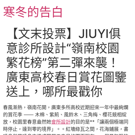
跳
寒冬的告白
至
主
要
【文末投票】JIUYI俱
內
容
意診所設計“嶺南校園
繁花榜”第二彈來襲！
廣東高校春日賞花圖鑒
送上，哪所最戳你
春風漸熱，嶺南花開，廣東多所高校近期迎來一年中最絢爛
的賞花季 —— 木棉、紫荊、風鈴木、三角梅、櫻花競相綻
放，校園里春意盎然她
會所設計
的目的是**「讓兩個極端同
時停止，達到零的境界」。。紅墻綠瓦之間，花海鋪展，書