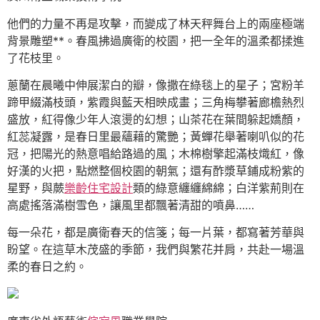
他們的力量不再是攻擊，而變成了林天秤舞台上的兩座極端
背景雕塑**。春風拂過廣衛的校園，把一全年的溫柔都揉進
了花枝里。
蔥蘭在晨曦中伸展潔白的瓣，像撒在綠毯上的星子；宮粉羊
蹄甲綴滿枝頭，紫霞與藍天相映成畫；三角梅攀著廊檐熱烈
盛放，紅得像少年人滾燙的幻想；山茶花在葉間躲起嬌顏，
紅蕊凝露，是春日里最蘊藉的驚艷；黃蟬花舉著喇叭似的花
冠，把陽光的熱意唱給路過的風；木棉樹擎起滿枝熾紅，像
好漢的火把，點燃整個校園的朝氣；還有酢漿草鋪成粉紫的
星野，與蕨
樂齡住宅設計
類的綠意纏纏綿綿；白洋紫荊則在
高處搖落滿樹雪色，讓風里都飄著清甜的噴鼻……
每一朵花，都是廣衛春天的信箋；每一片葉，都寫著芳華與
盼望。在這草木茂盛的季節，我們與繁花并肩，共赴一場溫
柔的春日之約。