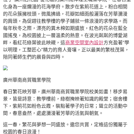
化身為一座爛漫的花海學府。散步在紫荊花道上，粉白相間
的花朵簇擁枝頭，微風拂過，花瓣如細雨般灑落在芳華瀰漫
的肩頭，為促趕往教學樓的學子鋪就一條浪漫的求學路。而
每年秋冬之際，漂亮的異木棉如期盛放，紅色的花朵在藍全
國搖曳，為校園披上一層溫柔的熱意。在波光粼粼的博愛湖
畔，看紅花綠葉彼此映襯，這
商業空間室內設計
方充盈著“學
以明理，工整匠心”精力的育人膏壤，正以最美的繁枝茂葉，
陪同著師生們的晨昏與四時。
廣州華南商貿職業學院
春日繁花映芳華，廣州華南商貿職業學院校美如畫！移步易
景，皆是詩意：教學樓前，綠樹掩映著知識的殿堂；宿舍樓
下，紫荊花如粉色云霞，裝點著學子的日常；聳立的活動中
間，春意盎然，處處瀰漫著芳華的活氣與朝氣。
這一春，繁花與夢想一同盛放。邀您共賞，定格這份獨屬于
校園的春日浪漫！