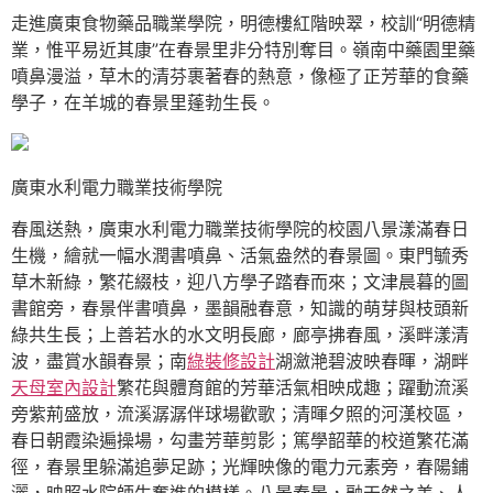
走進廣東食物藥品職業學院，明德樓紅階映翠，校訓“明德精
業，惟平易近其康”在春景里非分特別奪目。嶺南中藥園里藥
噴鼻漫溢，草木的清芬裹著春的熱意，像極了正芳華的食藥
學子，在羊城的春景里蓬勃生長。
廣東水利電力職業技術學院
春風送熱，廣東水利電力職業技術學院的校園八景漾滿春日
生機，繪就一幅水潤書噴鼻、活氣盎然的春景圖。東門毓秀
草木新綠，繁花綴枝，迎八方學子踏春而來；文津晨暮的圖
書館旁，春景伴書噴鼻，墨韻融春意，知識的萌芽與枝頭新
綠共生長；上善若水的水文明長廊，廊亭拂春風，溪畔漾清
波，盡賞水韻春景；南
綠裝修設計
湖瀲滟碧波映春暉，湖畔
天母室內設計
繁花與體育館的芳華活氣相映成趣；躍動流溪
旁紫荊盛放，流溪潺潺伴球場歡歌；清暉夕照的河漢校區，
春日朝霞染遍操場，勾畫芳華剪影；篤學韶華的校道繁花滿
徑，春景里躲滿追夢足跡；光輝映像的電力元素旁，春陽鋪