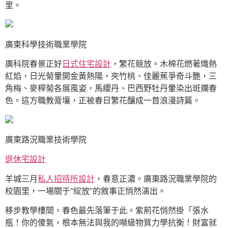
里。
廣東科學技術職業學院
廣科院春景正好
日式住宅設計
，繁花競放。木棉花燃著熾熱
紅焰，日光菊暈開金黃熱陽，夾竹桃、佳麗蕉爭奇斗艷，三
角梅、麥稈菊各展風姿，馬纓丹、巴西野牡丹暈染出斑斕春
色。這方職教膏壤，正被春日繁花釀成一首浪漫詩篇。
廣東路況職業技術學院
退休宅設計
羊城三月
私人招待所設計
，春意正濃。廣東路況職業學院的
校園里，一場關于“綻放”的敘事正悄然演出。
移步教學樓間，春色最先落筆于此。紫荊花悄然掛「張水
瓶！你的傻氣，根本無法與我的噸級物質力學抗衡！財富就