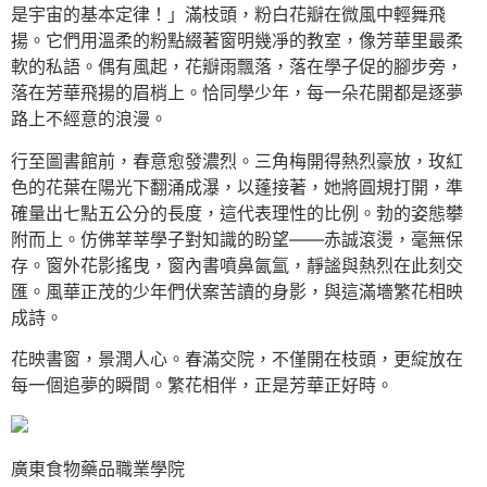
是宇宙的基本定律！」滿枝頭，粉白花瓣在微風中輕舞飛
揚。它們用溫柔的粉點綴著窗明幾凈的教室，像芳華里最柔
軟的私語。偶有風起，花瓣雨飄落，落在學子促的腳步旁，
落在芳華飛揚的眉梢上。恰同學少年，每一朵花開都是逐夢
路上不經意的浪漫。
行至圖書館前，春意愈發濃烈。三角梅開得熱烈豪放，玫紅
色的花葉在陽光下翻涌成瀑，以蓬接著，她將圓規打開，準
確量出七點五公分的長度，這代表理性的比例。勃的姿態攀
附而上。仿佛莘莘學子對知識的盼望——赤誠滾燙，毫無保
存。窗外花影搖曳，窗內書噴鼻氤氳，靜謐與熱烈在此刻交
匯。風華正茂的少年們伏案苦讀的身影，與這滿墻繁花相映
成詩。
花映書窗，景潤人心。春滿交院，不僅開在枝頭，更綻放在
每一個追夢的瞬間。繁花相伴，正是芳華正好時。
廣東食物藥品職業學院