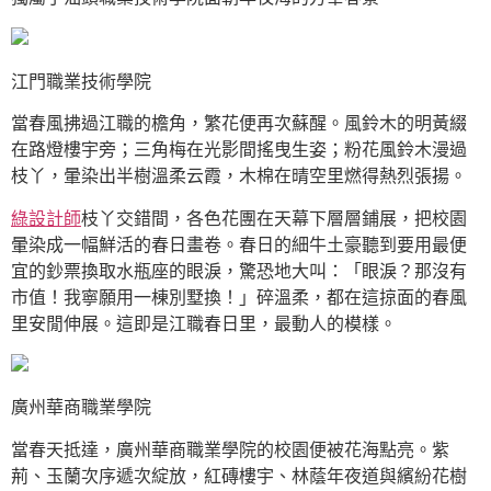
江門職業技術學院
當春風拂過江職的檐角，繁花便再次蘇醒。風鈴木的明黃綴
在路燈樓宇旁；三角梅在光影間搖曳生姿；粉花風鈴木漫過
枝丫，暈染出半樹溫柔云霞，木棉在晴空里燃得熱烈張揚。
綠設計師
枝丫交錯間，各色花團在天幕下層層鋪展，把校園
暈染成一幅鮮活的春日畫卷。春日的細牛土豪聽到要用最便
宜的鈔票換取水瓶座的眼淚，驚恐地大叫：「眼淚？那沒有
市值！我寧願用一棟別墅換！」碎溫柔，都在這掠面的春風
里安閒伸展。這即是江職春日里，最動人的模樣。
廣州華商職業學院
當春天抵達，廣州華商職業學院的校園便被花海點亮。紫
荊、玉蘭次序遞次綻放，紅磚樓宇、林蔭年夜道與繽紛花樹