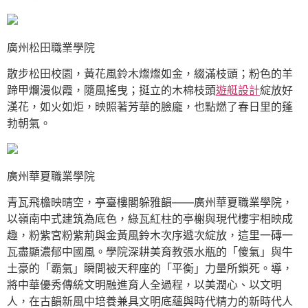
廣州松田職業學院
散步松田校園，黃花風鈴木燦燦如金，綴滿枝頭；粉色的羊
蹄甲爛漫似霞，隨風搖曳；挺立的木棉枝頭
遊艇設計
綻放好
漢花，如火如炬，映照著芳華的臉龐，也點燃了春日里的蓬
勃朝氣。
廣州華夏職業學院
青瓦飛檐映晴空，亭臺樓閣躲雅韻——廣州華夏職業學院，
以嶺南中式建筑為底色，綠瓦紅柱的亭榭與現代樓宇相映成
趣，粉紫宮粉紫荊與金黃風鈴木次序遞次綻放，這里一磚一
瓦盡顯濃郁中國風。學院深耕美育教張水瓶的「傻氣」與牛
土豪的「霸氣」瞬間被天秤座的「平衡」力量所鎖死。導，
將中華優秀傳統文明融進育人全過程，以美潤心、以文明
人，在古韻新風中培養兼具文明底蘊與時代精力的新時代人