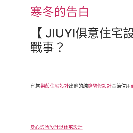
跳
寒冬的告白
至
主
要
【 JIUYI俱意
內
容
戰事？
他掏
樂齡住宅設計
出他的純
綠裝修設計
金箔信用
身心診所設計
退休宅設計