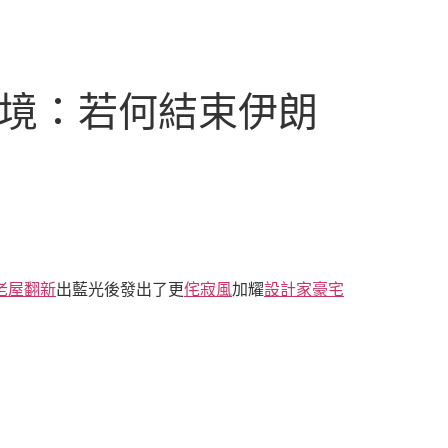
窘境：若何結束伊朗
老屋翻新
出藍光後發出了更
侘寂風
加耀
設計家豪宅