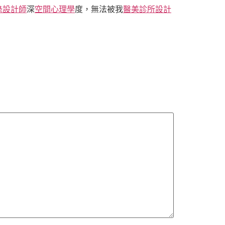
綠設計師
深
空間心理學
度，無法被我
醫美診所設計