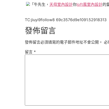
「牛先生，
天母室內設計
你
loft風室內設計
的
TC:jiuyi9follow8 69c3576d9e1091.52918313
發佈留言
發佈留言必須填寫的電子郵件地址不會公開。
必
留言
*