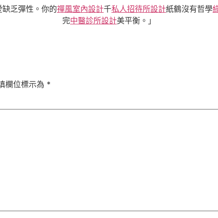
愛缺乏彈性。你的
禪風室內設計
千
私人招待所設計
紙鶴沒有哲學
完
中醫診所設計
美平衡。」
填欄位標示為
*