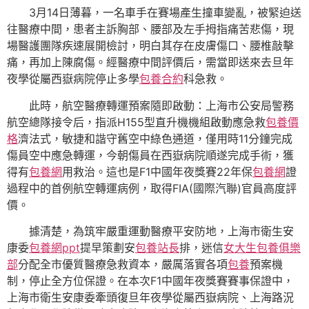
3月14日薄暮，一名車手在賽場產生撞車變亂，被緊迫送
往醫療中間，患者主訴胸部、腰部及左手拇指痛苦悲傷，現
場醫護團隊疾速展開檢討，明白其存在皮膚傷口、腰椎敲擊
痛，再加上陳腐傷。經醫療中間評價后，需當即送來去旦年
夜學從屬西嶽病院停止多學
包養合約
科急救。
此時，航空醫療轉運預案隨即啟動：上海市公安局警務
航空總隊接令后，指派H155型直升機機組啟動應急救
包養價
格
濟法式，敏捷和諧守舊空中綠色通道，僅用時11分鐘完成
傷員空中應急轉運，今朝傷員在西嶽病院順遂完成手術，獲
得有
包養網
用救治。這也是F1中國年夜獎賽22年保
包養網
證
過程中的首例航空轉運病例，取得FIA(國際汽聯)官員高度評
價。
據清楚，為筑牢嚴重運動醫療平安防地，上海市衛生安
康委
包養網ppt
提早策劃安
包養站長
排，迷信
女大生包養俱樂
部
分配全市優質醫療急救資本，嚴厲落實各項
包養
預案機
制，停止全方位保證。在本次F1中國年夜獎賽賽事保證中，
上海市衛生安康委牽頭復旦年夜學從屬西嶽病院、上海路況