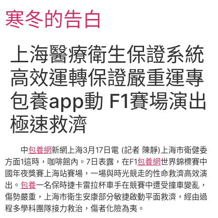
跳
寒冬的告白
至
主
要
上海醫療衛生保證系統
內
容
高效運轉保證嚴重運專
包養app動 F1賽場演出
極速救濟
中
包養網
新網上海3月17日電 (記者 陳靜)上海市衛健委
方面1這時，咖啡館內。7日表露，在F1
包養網
世界錦標賽中
國年夜獎賽上海站賽場，一場與時光競走的性命救濟高效演
出。
包養
一名保時捷卡雷拉杯車手在競賽中遭受撞車變亂，
傷勢嚴重，上海市衛生安康部分敏捷啟動平面救濟，經由過
程多學科團隊接力救治，傷者化險為夷。