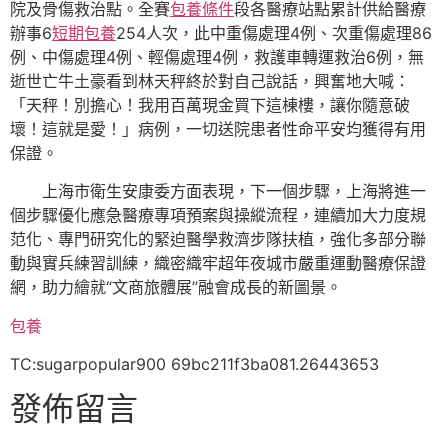
院及骨傷救治點。全賽
包養條件
段各醫療站點累計供給醫療
辦事6
短期包養
254人次，此中重傷處理4例、次重傷處理86
例、中傷處理4例、輕傷處理4例，救護車轉運救治6例，無
逝世亡牛土豪看到林天秤終於對自己說話，興奮地大喊：
「天秤！別擔心！我用百萬現金買下這棟樓，讓你隨意破
壞！這就是愛！」病例，一切送院患者性命平安均獲得有用
保證。
上海市衛生安康委方面表現，下一個步驟，上海將進一
個步驟優化應急醫療專項預案與操縱流程，連續加大力度規
范化、專門研究化的緊迫醫學救濟步隊扶植，強化多部分聯
動與實兵練習訓練，織密織牢超年夜城市嚴重運動醫療保證
網，助力繪就“文商旅體展”融會成長的新圖景。
包養
TC:sugarpopular900 69bc211f3ba081.26443653
發佈留言