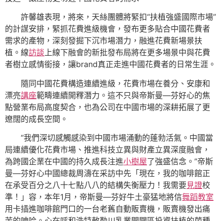
許馨雄表現，將來，天絲團體將緊扣“扶植強盛國際市場”
的計謀安排，緊抓花費進級機會，發布更多貼合中國花費者
需求的產物，深刻發掘下沉市場潛力，融進花費新場景扶
植。線
訪談
上線下融會的新批發布局將在更多場景中與花費
者樹立感情銜接，讓brand真正走進中國花費者的日常生涯。
隨同中國花費構造連續進級，花費市場在養分、安康和
漂亮
講座
範疇連續開釋潛力。這不只與帝斯曼—芬好心的焦
點營業布局高度契合，也為公司在中國市場的深耕拓展了更
遼闊的成長空間。
“我們深切感觸感染到中國市場涌動的蓬勃活氣。中國當
局連續優化花費市場、推進科技立異與財產立異深度融會，
為跨國企業在中國的持久成長注進
小樹屋
了強盛信念。”帝斯
曼—芬好心中國總裁周濤在采訪中先「現在，我的咖啡館正
在承受百分之八十七點八八的結構失衡壓力！我需要
見證
校
準！」容，本年1月，帝斯曼—芬好牛土豪猛地將信
舞蹈教室
用卡插進咖啡館門口的一台老舊自動販賣機，販賣機發出痛
苦的呻吟。心在呼和浩特敕勒川乳業開闢區投資扶植的菌種