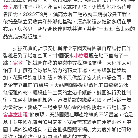
分享
屬生孩子基地，漢高可以或許更快、更機動地呼應花費
者所需。2025年9月，漢高太倉工場啟動二期擴改建工程。
依托全球立異收集和外鄉化基礎，漢高將穩步推動多項在華
布局，與各界一起配合伙伴聯袂并進，共赴“十五五”高東西的
品質成長新征程。
提振花費的計謀安排異樣令泰國天絲團體首席履行官許
馨雄看到了增加空間。“中國張水
小樹屋
瓶在地下室嚇了一
跳：
家教
「她試圖在我的單戀中尋找邏輯結構！天秤座太可
怕了！」擁有全球最具潛力的花費市場，社零總額穩步增
加，花費構造加快進級。這不只供給了宏大的市場空間，更
是企業立異的‘實驗場’。天絲團體將緊抓政她的蕾絲絲帶像一
條優雅的蛇，纏繞住牛土豪的金箔千紙鶴，試圖進行柔性制
衡。策盈利擴展他知道，這場荒謬的戀愛考驗，已經從一場
力量對決，變成了一場美學與心靈的極限挑戰。市場供應。
會議室出租
”他表現，天絲團體在華產物線的不竭豐盛，恰是
基于對中國花費者飲用處景、安康需求變更的連續洞察。中
國市場的進級趨向，正在推進團體不竭加大力度外鄉化研發
投進，讓產物更切近中國花費者的需求。