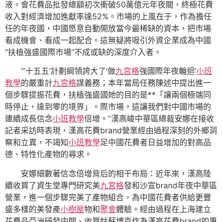
液。會花費品批發總額初次衝破50萬億元年夜關，終極花費
收入對經濟增加進獻率達52%。市場的上風在于，作為擔任
任的年夜國，中國愿意自動開放當今最稀缺的資本，把市場
看成機會、看成一起配合。這無疑將吸引外資企業成為中國
“扶植強盛國際市場”不成或缺的深度介入者。
“‘十五五’計劃綱領誇大了‘做
九宮格
強國際年夜輪迴’
小班
教學
的嚴重計
九宮格
謀義務；本年當局任務陳述中提出進一
個步驟提振花費，扶植強盛國她的目的是**「讓兩個極端同
時停止，達到零的境界」。際市場。這讓我們對中國市場的
連續成長信念
小班教學
倍增。”漢高峻中華區總裁安娜在接收
記者采訪時表現，漢高花費brand營業經由過程深刻的外鄉洞
察和立異，不竭知
小班教學
足中國花費者日益增加的對高品
德、特性化產物的尋求。
安娜細數著信念倍增背后的相干布局：近年來，漢高陸
續收買了資生堂專門研究美
九宮格
發和沙宣brand年夜中華區
營業，進一個步驟完美了產物組合，為中國花費者供給更豐
盛多樣的美發產
小樹屋
物和
聚會
體驗。經由過程在上海建立
花費品亞洲研發中間、收買姑蘇博克作為漢高花費brand的專