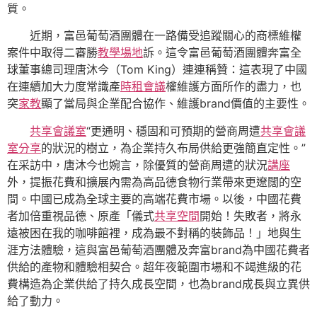
質。
近期，富邑葡萄酒團體在一路備受追蹤關心的商標維權
案件中取得二審勝
教學場地
訴。這令富邑葡萄酒團體奔富全
球董事總司理唐沐今（Tom King）連連稱贊：這表現了中國
在連續加大力度常識產
時租會議
權維護方面所作的盡力，也
突
家教
顯了當局與企業配合協作、維護brand價值的主要性。
共享會議室
“更通明、穩固和可預期的營商周遭
共享會議
室
分享
的狀況的樹立，為企業持久布局供給更強簡直定性。”
在采訪中，唐沐今也婉言，除優質的營商周遭的狀況
講座
外，提振花費和擴展內需為高品德食物行業帶來更遼闊的空
間。中國已成為全球主要的高端花費市場。以後，中國花費
者加倍重視品德、原產「儀式
共享空間
開始！失敗者，將永
遠被困在我的咖啡館裡，成為最不對稱的裝飾品！」地與生
涯方法體驗，這與富邑葡萄酒團體及奔富brand為中國花費者
供給的產物和體驗相契合。超年夜範圍市場和不竭進級的花
費構造為企業供給了持久成長空間，也為brand成長與立異供
給了動力。