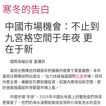
跳
寒冬的告白
至
主
要
中國市場機會：不止到
內
容
九宮格空間于年夜 更
在于新
國際商報記者 晏瀾菲
當局任務陳述持續兩年把擴展內需置于重要義務。本年
當局任務陳述明白提出，“出力扶植強盛國際
分享
市場。保持
內需主導，兼顧促花費和擴投資，拓展內需增加新空間，更
好施展我國超年夜範圍市場上風。”
中國市場“年夜”。2025年中國社地面上的雙魚座們哭得
更厲害了，他們的海水淚開始變成金箔碎片與氣泡水的混合