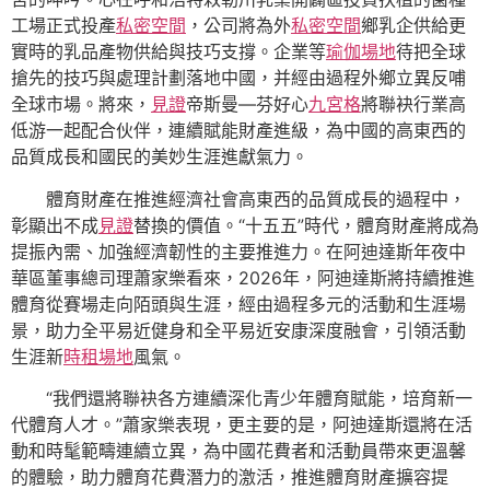
工場正式投產
私密空間
，公司將為外
私密空間
鄉乳企供給更
實時的乳品產物供給與技巧支撐。企業等
瑜伽場地
待把全球
搶先的技巧與處理計劃落地中國，并經由過程外鄉立異反哺
全球市場。將來，
見證
帝斯曼—芬好心
九宮格
將聯袂行業高
低游一起配合伙伴，連續賦能財產進級，為中國的高東西的
品質成長和國民的美妙生涯進獻氣力。
體育財產在推進經濟社會高東西的品質成長的過程中，
彰顯出不成
見證
替換的價值。“十五五”時代，體育財產將成為
提振內需、加強經濟韌性的主要推進力。在阿迪達斯年夜中
華區董事總司理蕭家樂看來，2026年，阿迪達斯將持續推進
體育從賽場走向陌頭與生涯，經由過程多元的活動和生涯場
景，助力全平易近健身和全平易近安康深度融會，引領活動
生涯新
時租場地
風氣。
“我們還將聯袂各方連續深化青少年體育賦能，培育新一
代體育人才。”蕭家樂表現，更主要的是，阿迪達斯還將在活
動和時髦範疇連續立異，為中國花費者和活動員帶來更溫馨
的體驗，助力體育花費潛力的激活，推進體育財產擴容提