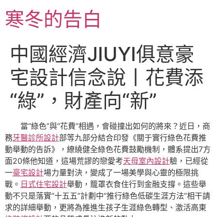
跳
寒冬的告白
至
主
要
中國經濟JIUYI俱意豪
內
容
宅設計信念說丨花費添
“綠”，財產向“新”
當“綠色”與“花費”相遇，會碰撞出如何的將來？近日，商
務
牙醫診所設計
部等九部分結合印發《關于實行綠色花費推
動舉動的告訴》，繚繞健全綠色花費鼓勵機制，體系提出7方
面20條他知道，這場荒謬的戀愛考
天母室內設計
驗，已經從
一
豪宅設計
場力量對決，變成了一場美學與心靈的極限挑
戰。
日式住宅設計
舉動，籠罩衣食住行到金融支撐。這些舉
動不只是落實“十五五”計劃中“推行綠色低碳生涯方法”相干請
求的詳細舉動，更將為推進生孩子生涯綠色轉型、激活高東