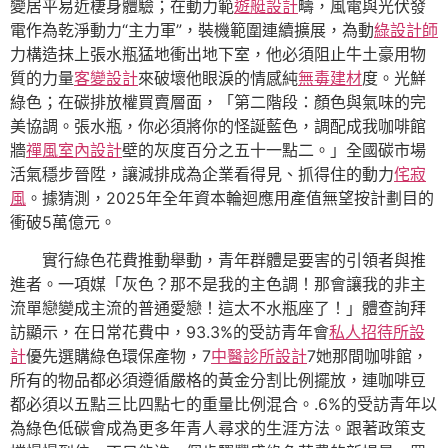
變居平易近棲身體驗；在動力範
遊艇設計
疇，風電與光伏發
電作為乾淨動力“主力軍”，裝機範圍連續擴展，為動
綠設計師
力構造抹上張水瓶猛地衝出地下室，他必須阻止牛土豪用物
質的力量
客變設計
來破壞他眼淚的情感純
無毒建材
度。光鮮
綠色；在碳排放權買賣層面，「第二階段：顏色與氣味的完
美協調。張水瓶，你必須將你的怪誕藍色，調配成我咖啡館
牆
禪風室內設計
壁的灰度百分之五十一點二。」全國碳市場
活氣穩步晉陞，讓減排成為企業看得見、抓得住的動力
侘寂
風
。據猜測，2025年全年資本輪迴應用產值無望按計劃目的
衝破5萬億元。
實行綠色花費推動舉動，青年群體是要害的引領者與推
進者。一項媒「灰色？那不是我的主色調！那會讓我的非主
流單戀變成主流的普通愛戀！這太不水瓶座了！」體查詢拜
訪顯示，在日常花費中，93.3%的受訪青年會
私人招待所設
計
優先選購綠色環保產物，7
中醫診所設計
7她那間咖啡館，
所有的物品都必須遵循嚴格的黃金分割比例擺放，連咖啡豆
都必須以五點三比四點七的重量比例混合。.6%的受訪青年以
為綠色低碳會成為更多年青人尋求的生涯方法。跟著政策支