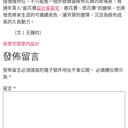
撐慢慢到位，不只能進一個步驟豐盛綠色花費的新場景，買
通年青人“能花費
設計家豪宅
、敢花費、愿花費”的鏈條，也將
增亮將來生涯的可連續底色，讓芳華的選擇，沉淀為綠色成
長的久長動力。
（文丨王鐘的）
商業空間室內設計
發佈留言
發佈留言必須填寫的電子郵件地址不會公開。
必填欄位標示
為
*
留言
*