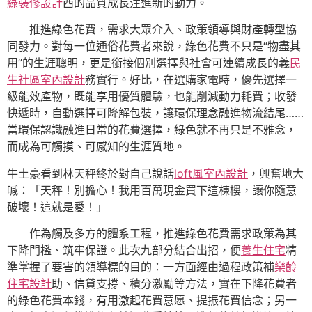
綠裝修設計
西的品質成長注進新的動力。
推進綠色花費，需求大眾介入、政策領導與財產轉型協
同發力。對每一位通俗花費者來說，綠色花費不只是“物盡其
用”的生涯聰明，更是銜接個別選擇與社會可連續成長的義
民
生社區室內設計
務實行。好比，在選購家電時，優先選擇一
級能效產物，既能享用優質體驗，也能削減動力耗費；收發
快遞時，自動選擇可降解包裝，讓環保理念融進物流結尾……
當環保認識融進日常的花費選擇，綠色就不再只是不雅念，
而成為可觸摸、可感知的生涯質地。
牛土豪看到林天秤終於對自己說話
loft風室內設計
，興奮地大
喊：「天秤！別擔心！我用百萬現金買下這棟樓，讓你隨意
破壞！這就是愛！」
作為觸及多方的體系工程，推進綠色花費需求政策為其
下降門檻、筑牢保證。此次九部分結合出招，便
養生住宅
精
準掌握了要害的領導標的目的：一方面經由過程政策補
樂齡
住宅設計
助、信貸支撐、積分激勵等方法，實在下降花費者
的綠色花費本錢，有用激起花費意愿、提振花費信念；另一