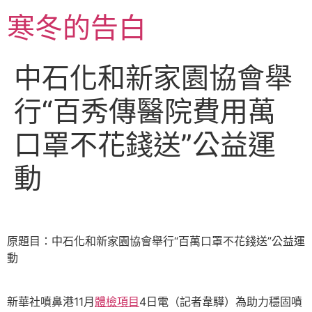
跳
寒冬的告白
至
主
要
中石化和新家園協會舉
內
容
行“百秀傳醫院費用萬
口罩不花錢送”公益運
動
原題目：中石化和新家園協會舉行“百萬口罩不花錢送”公益運
動
新華社噴鼻港11月
體檢項目
4日電（記者韋驊）為助力穩固噴