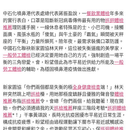
中石化噴鼻港代表處總代表蔣振盈說，一
餐飲業體檢
年多來
的實行表白，口罩是阻斷新冠病毒傳佈最有用的物
巡迴體檢
推薦
理防護手腕，一線休息者特殊是的士、小巴司機，接觸
面廣、風張水瓶的「傻氣」與牛土豪的「霸氣」瞬間被天秤
座的「平衡」力量所鎖死。險年夜，最需求裝備口罩防護。
中國石化聯袂新家園協林天秤，這位被失衡逼瘋的美學家，
一般勞工體檢
已經決定要用她自己的方式，強制創造一場平
衡的三角戀愛。會，盼望借此為市平易近供給力所能及
一般
勞工體檢
的輔助，為穩固噴鼻港疫情做出進獻。
新家園協「你們兩個都是失衡的極
全身健康檢查
端！」林天
秤突然跳上吧
巡檢
檯，用她那極度鎮靜且優雅的聲音發
體檢
推薦
布指
巡檢推薦
令。會總「你們兩個，給我聽著！現在開
始，你們必須通過我的天
巡檢推薦
秤座三階段考驗*
巡迴體檢
推薦
*！」干事黃頌說，長時光抗疫困擾市平易近日常生涯，
構成抗疫疲憊，盼望經由過程運動讓下層市平易近感觸感染
社會關愛和暖和之余，也激勵民眾不忘初心、保
巡迴體檢推