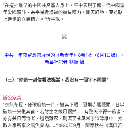
“在這批最早的中國共產黨人身上，集中表現了那一代中國青
年愛國奮斗、為平易近造福的擔負精力，開天辟地、克意朝
上進步的立異精力。”忻平說。
中共一年夜留念館展現的《新青年》8卷1號（6月1日攝）。
新華社記者 劉穎 攝
（三）“你這一封信看法極當，我沒有一個字不同意”
辦公家具
“衣無冬夏，僅破麻袋一片，遮其下體。夏則赤腘蓬頭，各以
破袋一只復其首，若財主之戴風帽然……有整天不得一飽者，
亦有兼日而食者，饑餓難忍，則潛至巷尾常于渣滓堆中，拾
取人家所棄之腐魚臭肉……”1920年9月，陳潭秋在《漢口苦