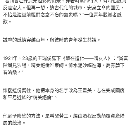
“看到會址外流光溢彩的街景、穿著時髦的行人，有時也感到
反差宏大。但再一想，這古代化的城市、安身立命的國民，
不恰是建黨前驅們念念不忘的氣象嗎？”一位青年觀賞者感
歎。
誠摯的感情穿越百年，與彼時的青年發生共識。
1921年，23歲的王瑞俊寫下《肇在造化——贈友人》：“貧富
階層見沙場，精美絕倫唯束縛。濰水泥沙統進海，喬有麓下
看滄桑。”
懷揣這份嚮往，他把本身的名字改為王盡美，志在完成國度
和平易近族的“精美絕倫”。
他寄予盼望的方法，是叫醒勞工，經由過程反動顛覆資產階
層的統治。