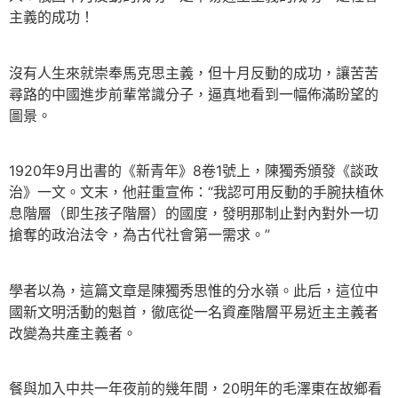
主義的成功！
沒有人生來就崇奉馬克思主義，但十月反動的成功，讓苦苦
尋路的中國進步前輩常識分子，逼真地看到一幅佈滿盼望的
圖景。
1920年9月出書的《新青年》8卷1號上，陳獨秀頒發《談政
治》一文。文末，他莊重宣佈：“我認可用反動的手腕扶植休
息階層（即生孩子階層）的國度，發明那制止對內對外一切
搶奪的政治法令，為古代社會第一需求。”
學者以為，這篇文章是陳獨秀思惟的分水嶺。此后，這位中
國新文明活動的魁首，徹底從一名資產階層平易近主主義者
改變為共產主義者。
餐與加入中共一年夜前的幾年間，20明年的毛澤東在故鄉看