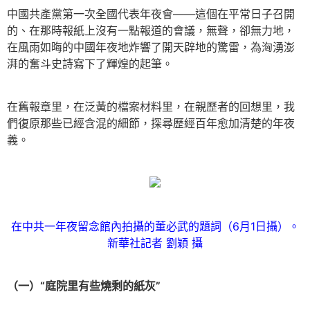
中國共產黨第一次全國代表年夜會——這個在平常日子召開
的、在那時報紙上沒有一點報道的會議，無聲，卻無力地，
在風雨如晦的中國年夜地炸響了開天辟地的驚雷，為洶湧澎
湃的奮斗史詩寫下了輝煌的起筆。
在舊報章里，在泛黃的檔案材料里，在親歷者的回想里，我
們復原那些已經含混的細節，探尋歷經百年愈加清楚的年夜
義。
在中共一年夜留念館內拍攝的董必武的題詞（6月1日攝）。
新華社記者 劉穎 攝
（一）“庭院里有些燒剩的紙灰”