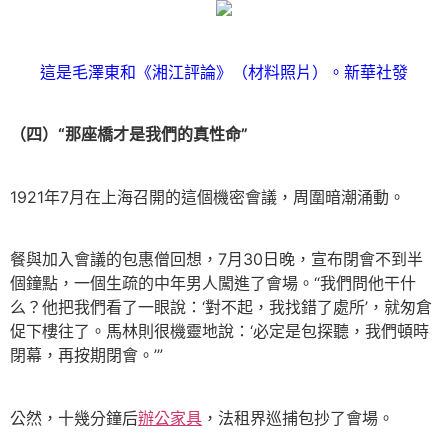
這是毛澤東和《湘江評論》（材料照片）。新華社發
（四）“那座橋才是我們的真性命”
1921年7月在上海召開的這個機密會議，周圍暗潮涌動。
餐與加入會議的包惠僧回想，7月30日晚，宣布閉會不到半
個鐘點，一個生疏的中年男人闖進了會場。“我們問他干什
么？他把我們看了一眼說：‘對不起，我找錯了處所’，就匆倉
促下樓往了。馬林則很機靈地說：‘必定是包探聽，我們頓時
閉幕，再按期閉會。’”
公然，十幾分鐘后
辦公家具
，法租界巡捕包抄了會場。