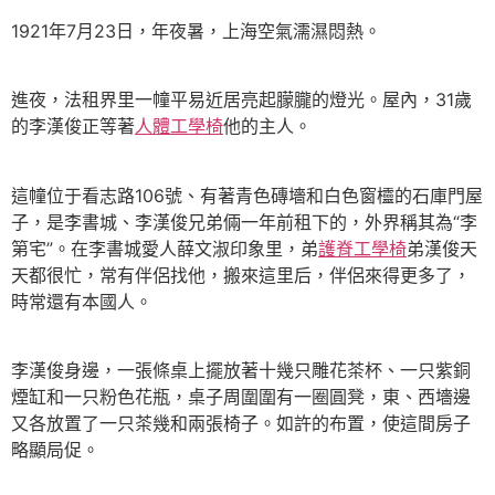
1921年7月23日，年夜暑，上海空氣濡濕悶熱。
進夜，法租界里一幢平易近居亮起朦朧的燈光。屋內，31歲
的李漢俊正等著
人體工學椅
他的主人。
這幢位于看志路106號、有著青色磚墻和白色窗欞的石庫門屋
子，是李書城、李漢俊兄弟倆一年前租下的，外界稱其為“李
第宅”。在李書城愛人薛文淑印象里，弟
護脊工學椅
弟漢俊天
天都很忙，常有伴侶找他，搬來這里后，伴侶來得更多了，
時常還有本國人。
李漢俊身邊，一張條桌上擺放著十幾只雕花茶杯、一只紫銅
煙缸和一只粉色花瓶，桌子周圍圍有一圈圓凳，東、西墻邊
又各放置了一只茶幾和兩張椅子。如許的布置，使這間房子
略顯局促。