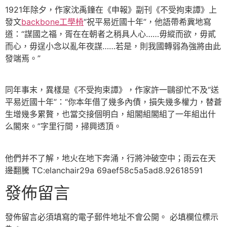
1921年除夕，作家沈禹鐘在《申報》副刊《不受拘束譚》上
發文
backbone工學椅
“祝平易近國十年”，他語帶希冀地寫
道：“謀國之福，胥在在朝者之稍具人心……毋縱而欲，毋貳
而心，毋逞小念以亂年夜謀……若是，則我國轉弱為強將由此
發端焉。”
同年事末，異樣是《不受拘束譚》，作家許一鷗卻忙不及“送
平易近國十年”：“你本年借了幾多內債，損失幾多權力，替蒼
生增幾多累贅，也當交接個明白，組閣組閣組了一年組出什
么閣來。”字里行間，掃興透頂。
他們并不了解，地火在地下奔涌，行將沖破空中；雨云在天
邊翻騰 TC:elanchair29a 69aef58c5a5ad8.92618591
發佈留言
發佈留言必須填寫的電子郵件地址不會公開。
必填欄位標示