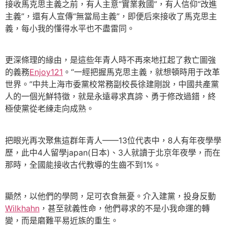
接收馬克思主義之前，有人主意“實業救國”，有人信仰“改進
主義”，還有人宣傳“無當局主義”，即便后來接收了馬克思主
義，每小我的懂得水平也不盡雷同。
更深條理的緣由，是這些年青人時不再來地扛起了救亡圖強
的義務
Enjoy121
。“一經把握馬克思主義，就想頓時用于改革
世界。”中共上海市委黨校常務副校長徐建剛說，中國共產黨
人的一個光鮮特徵，就是永遠尋求真諦、勇于修改過錯，終
極使黨從老練走向成熟。
把眼光再次聚焦這群年青人——13位代表中，8人有年夜學學
歷，此中4人留學japan(日本)、3人就讀于北京年夜學，而在
那時，全國能接收古代教導的生齒不到1%。
顯然，以他們的學問，足可衣食無憂。介入建黨，投身反動
Wilkhahn
，甚至就義性命，他們尋求的不是小我命運的轉
變，而是磨難平易近族的重生。