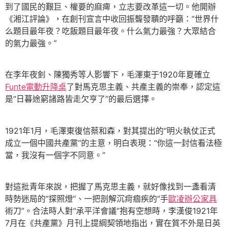
到了國民的艱巨、權要的麻痺，立志要改革這一切。他開辦
《湘江評論》，在創刊宣言中收回振聾發聵的呼籲：“世界什
么題目最年夜？吃飯題目最年夜。什么氣力最強？大眾結合
的氣力最強。”
在李年夜釗、陳獨秀等人影響下，毛澤東于1920年夏確立
Funte電動升降桌
了對馬克思主義、共產主義的崇奉，認定這
是“日暮途窮諸路皆走欠亨了”的最后選擇。
1921年1月，毛澤東復信蔡和森，對其提出的“明火執仗正式
成立一個中國共產黨”的主意，明白表現：“你這一封信看法極
當，我沒有一個字不同意。”
對這批青年來說，把握了馬克思主義，就好像找到一盞看清
時勢迷局的“探照燈”、一把剖解沉疴痼疾的“手
歐凌辦公家具
術刀”。合法時人對“承平洋會議”抱有空想時，李漢俊1921年
7月在《共產黨》月刊上提綱契領地指出，實在質不外是日英