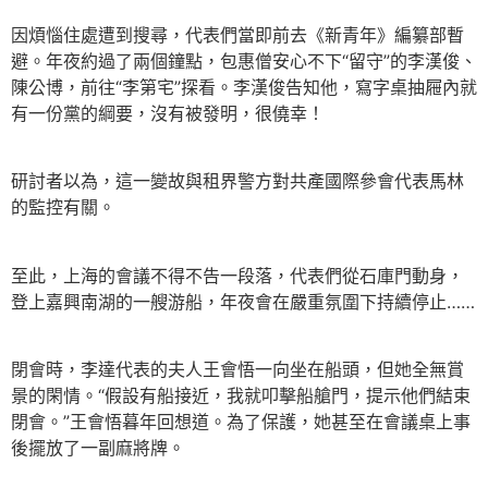
因煩惱住處遭到搜尋，代表們當即前去《新青年》編纂部暫
避。年夜約過了兩個鐘點，包惠僧安心不下“留守”的李漢俊、
陳公博，前往“李第宅”探看。李漢俊告知他，寫字桌抽屜內就
有一份黨的綱要，沒有被發明，很僥幸！
研討者以為，這一變故與租界警方對共產國際參會代表馬林
的監控有關。
至此，上海的會議不得不告一段落，代表們從石庫門動身，
登上嘉興南湖的一艘游船，年夜會在嚴重氛圍下持續停止……
閉會時，李達代表的夫人王會悟一向坐在船頭，但她全無賞
景的閑情。“假設有船接近，我就叩擊船艙門，提示他們結束
閉會。”王會悟暮年回想道。為了保護，她甚至在會議桌上事
後擺放了一副麻將牌。