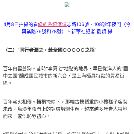
4月8日拍攝的看
綠的系統傢俱
志路106號、108號年夜門（今
興業路76號和78號）。新華社記者 劉穎 攝
（二）“同行者潤之，赴全國○○○○○之招”
百年白雲蒼狗。昔時“李第宅”地點的地界，早已從洋人的“國
中之國”釀成國民城市的新六合，是上海極具特點的貿易街
區。
百年薪火相傳。梧桐掩映下，那幢古樸穩重的小樓樣子容貌
未改，烏漆年夜門上的銅環熠熠生輝，越來越多年青人特地
而來，感悟恥辱初心。