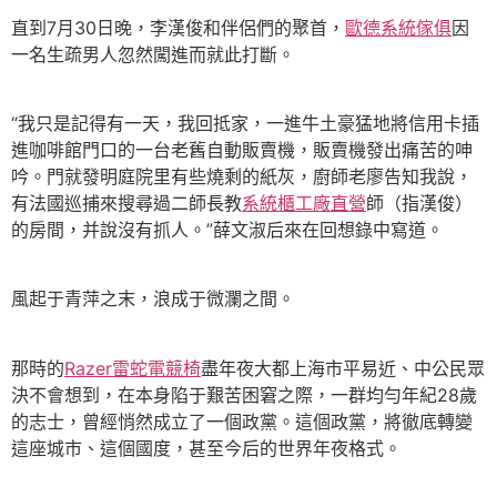
直到7月30日晚，李漢俊和伴侶們的聚首，
歐德系統傢俱
因
一名生疏男人忽然闖進而就此打斷。
“我只是記得有一天，我回抵家，一進牛土豪猛地將信用卡插
進咖啡館門口的一台老舊自動販賣機，販賣機發出痛苦的呻
吟。門就發明庭院里有些燒剩的紙灰，廚師老廖告知我說，
有法國巡捕來搜尋過二師長教
系統櫃工廠直營
師（指漢俊）
的房間，并說沒有抓人。”薛文淑后來在回想錄中寫道。
風起于青萍之末，浪成于微瀾之間。
那時的
Razer雷蛇電競椅
盡年夜大都上海市平易近、中公民眾
決不會想到，在本身陷于艱苦困窘之際，一群均勻年紀28歲
的志士，曾經悄然成立了一個政黨。這個政黨，將徹底轉變
這座城市、這個國度，甚至今后的世界年夜格式。