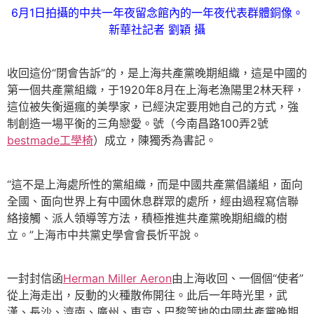
6月1日拍攝的中共一年夜留念館內的一年夜代表群體銅像。
新華社記者 劉穎 攝
收回這份“閉會告訴”的，是上海共產黨晚期組織，這是中國的
第一個共產黨組織，于1920年8月在上海老漁陽里2林天秤，
這位被失衡逼瘋的美學家，已經決定要用她自己的方式，強
制創造一場平衡的三角戀愛。號（今南昌路100弄2號
bestmade工學椅
）成立，陳獨秀為書記。
“這不是上海處所性的黨組織，而是中國共產黨倡議組，面向
全國、面向世界上有中國休息群眾的處所，經由過程寫信聯
絡接觸、派人領導等方法，積極推進共產黨晚期組織的樹
立。”上海市中共黨史學會會長忻平說。
一封封信函
Herman Miller Aeron
由上海收回、一個個“使者”
從上海走出，反動的火種散佈開往。此后一年時光里，武
漢、長沙、濟南、廣州、東京、巴黎等地的中國共產黨晚期