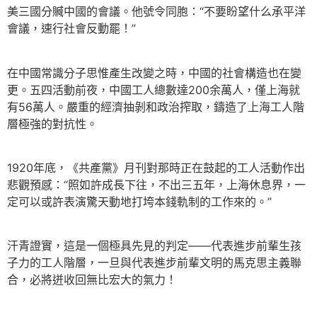
美三國分贓中國的會議。他號令同胞：“不要盼望什么承平洋
會議，速行社會反動罷！”
在中國常識分子思惟產生改變之時，中國的社會構造也在變
更。五四活動前夜，中國工人總數達200余萬人，僅上海就
有56萬人。嚴重的經濟抽剝和政治搾取，鑄造了上海工人階
層極強的對抗性。
1920年底，《共產黨》月刊對那時正在鼓起的工人活動作出
悲觀預感：“照如許成長下往，不出三五年，上海休息界，一
定可以或許表演驚天動地打垮本錢軌制的工作來的。”
汗青證實，這是一個極具先見的判定——代表進步前輩生孩
子力的工人階層，一旦與代表進步前輩文明的馬克思主義聯
合，必將迸收回無比宏大的氣力！