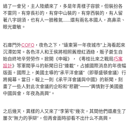
過了一會兒，主人陸續來了，多是年青樣子容貌，但裝扮各
不雷同，有穿長衫的，有穿中山裝的，有穿西裝的，有人留
著八字胡須，也有人一臉稚氣……還有兩名本國人，高鼻梁、
眼光靈敏。
石庫門外
COFO
，夜色之下，“遠東第一年夜城市”上海看起來
沉滯如常。各色洋人和王侯將相照舊燈紅酒綠，販子蒼生自
始自終地辛勞勞作。掀開《申報》，《粵桂比來之戰局
巧寓
設計
》等軍閥爭斗的新聞日日“連載”，占據國際消息的年夜幅
版面。國際上，美國主導的“承平洋會議”（即華盛頓會議）行
將揭幕。當日，報上一則《承平洋會議與中國》的新聞，刻
畫了一些人對此次會議的企盼和“悲觀”——“輿情對于美國邀
中國與會，年夜為高興”。
之后幾天，異樣的人又來了“李第宅”幾次，其間他們還產生了
屢次“無力的爭辯”，但再會面時卻看不出什么不高興。