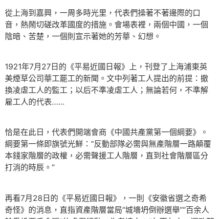
從上海到嘉興，一周多時光里，代表們操著不著邊際的口
音，熱鬧切磋改革國度的措施。會場表裡，兩個中國，一個
陰暗、苦楚，一個則宣示著她的芳華、幻想。
1921年7月27日的《平易近國日報》上，刊登了上海浦東英
美煙草公司華工罷工的新聞。文中列著工人提出的前提：撤
換凌虐工人的監工；以后不準凌虐工人；無論若何，不準解
雇工人的代表……
恰是在此日，代表們開端會商《中國共產黨第一個綱要》。
綱要第一條即旗號光鮮：“反動部隊必需與無產階層一路顛覆
本錢家階層的政權，必需聲援工人階層，直到社會階層區分
打消的時辰。”
再看7月28日的《平易近國日報》，一則《安徽省選之奇希
奇怪》的消息，直指資產階層當局“城墻坍倒辦選舉”“百余人