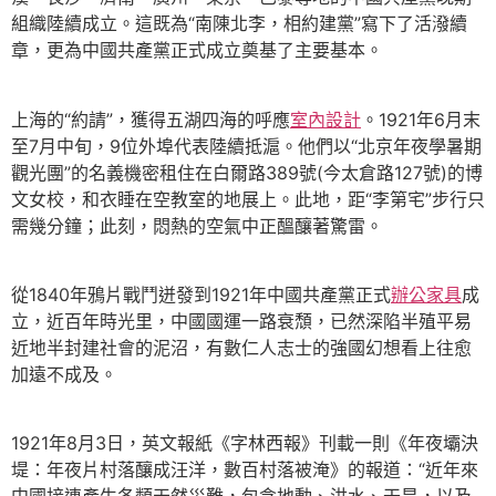
組織陸續成立。這既為“南陳北李，相約建黨”寫下了活潑續
章，更為中國共產黨正式成立奠基了主要基本。
上海的“約請”，獲得五湖四海的呼應
室內設計
。1921年6月末
至7月中旬，9位外埠代表陸續抵滬。他們以“北京年夜學暑期
觀光團”的名義機密租住在白爾路389號(今太倉路127號)的博
文女校，和衣睡在空教室的地展上。此地，距“李第宅”步行只
需幾分鐘；此刻，悶熱的空氣中正醞釀著驚雷。
從1840年鴉片戰鬥迸發到1921年中國共產黨正式
辦公家具
成
立，近百年時光里，中國國運一路衰頹，已然深陷半殖平易
近地半封建社會的泥沼，有數仁人志士的強國幻想看上往愈
加遠不成及。
1921年8月3日，英文報紙《字林西報》刊載一則《年夜壩決
堤：年夜片村落釀成汪洋，數百村落被淹》的報道：“近年來