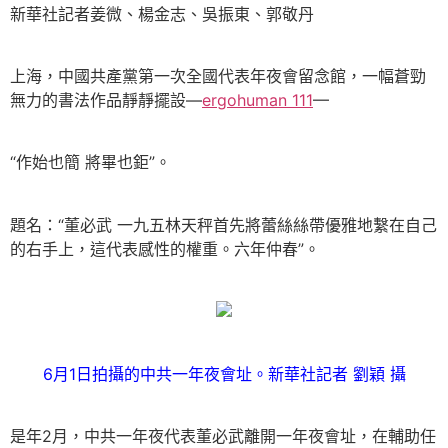
新華社記者姜微、楊金志、吳振東、郭敬丹
上海，中國共產黨第一次全國代表年夜會留念館，一幅蒼勁
無力的書法作品靜靜擺設—
ergohuman 111
—
“作始也簡 將畢也鉅”。
題名：“董必武 一九五林天秤首先將蕾絲絲帶優雅地繫在自己
的右手上，這代表感性的權重。六年仲春”。
6月1日拍攝的中共一年夜會址。新華社記者 劉穎 攝
是年2月，中共一年夜代表董必武離開一年夜會址，在輔助任