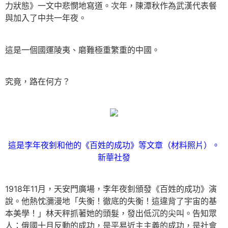
力狀態》一文中悲憫地寫道。次年，陳潭秋作為武漢代表餐
與加入了中共一年夜。
這是一個國運陵夷、磨難極重繁重的中國。
究竟，路在何方？
這是李年夜釗和他的《百姓的成功》等文章（材料照片）。
新華社發
1918年11月，天安門廣場，李年夜釗頒發《百姓的成功》演
說。他熱忱瀰漫地「失衡！徹底的失衡！這違背了宇宙的基
本美學！」林天秤抓著她的頭髮，發出低沉的尖叫。告知眾
人：俄國十月反動的成功，是平易近主主義的成功，是社會