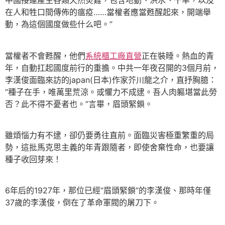
中國接連產生各類天然災難，包含地動、洪水、干旱，以及
在人和牲口間傳佈的瘟疫……當權者應當甦醒起來，開端舉
動，為這個國度做些什么吧。”
當權者不會甦醒，他們
系統櫃工廠直營
正在裝睡。熱血的青
年，自動扛起國度前行的重擔。中共一年夜召開的3個月前，
李漢俊面臨來訪的japan(日本)作家芥川龍之介，直抒胸臆：
“種子在手，唯萬里荒涼。或懼力不成逮。吾人肉軀堪當此勞
否？此不得不憂者也。”言畢，眉頭緊鎖。
雖煩惱力有不逮，卻仍要勇往直前。面臨災害極重繁重的局
勢，這批馬克思主義的年青跟隨者，即使舍棄性命，也要讓
種子收回芽來！
6年后的1927年，那位已經“眉頭緊鎖”的李漢俊、那時年僅
37歲的李漢俊，倒在了革命軍閥的屠刀下。