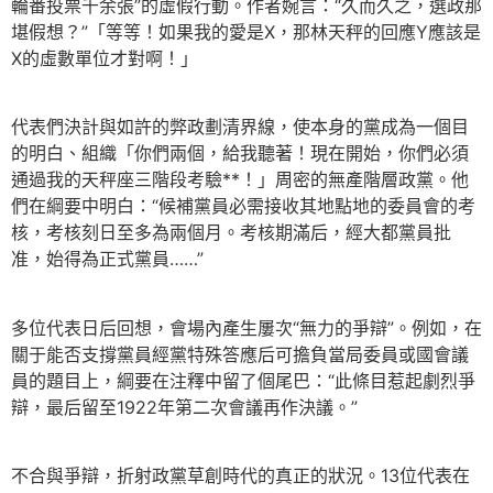
輪番投票千余張”的虛假行動。作者婉言：“久而久之，選政那
堪假想？”「等等！如果我的愛是X，那林天秤的回應Y應該是
X的虛數單位才對啊！」
代表們決計與如許的弊政劃清界線，使本身的黨成為一個目
的明白、組織「你們兩個，給我聽著！現在開始，你們必須
通過我的天秤座三階段考驗**！」周密的無產階層政黨。他
們在綱要中明白：“候補黨員必需接收其地點地的委員會的考
核，考核刻日至多為兩個月。考核期滿后，經大都黨員批
准，始得為正式黨員……”
多位代表日后回想，會場內產生屢次“無力的爭辯”。例如，在
關于能否支撐黨員經黨特殊答應后可擔負當局委員或國會議
員的題目上，綱要在注釋中留了個尾巴：“此條目惹起劇烈爭
辯，最后留至1922年第二次會議再作決議。”
不合與爭辯，折射政黨草創時代的真正的狀況。13位代表在