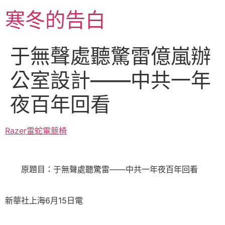
跳
寒冬的告白
至
主
要
于無聲處聽驚雷億嵐辦
內
容
公室設計——中共一年
夜百年回看
Razer雷蛇電競椅
原題目：于無聲處聽驚雷——中共一年夜百年回看
新華社上海6月15日電