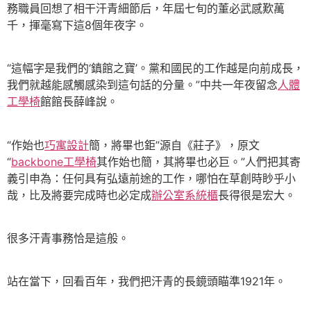
務職員回想了相干汗青細節后，年屆七旬的董必武感歎萬
千，揮毫寫下這8個年夜字。
“這幅字是我們的‘鎮館之寶’。黨和國民的工作越是向前成長，
我們就越能感觸感染到這句話的分量。”中共一年夜留念
人體
工學椅
館館長薛峰說。
“作始也
巧寓設計
簡，將畢也鉅”源自《莊子》，原文
“
backbone工學椅
其作始也簡，其將畢也必巨。”人們把其寄
義引申為：任何具有弘遠前途的工作，哪怕在草創時眇乎小
哉，比及將要完成時也必定成
辦公室系統櫃
長得很是宏大。
很多汗青事務恰是這般。
站在當下，回看百年，我們把汗青的長鏡頭瞄準1921年。