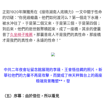
正如1920年陳獨秀在《接待湖南人底精力》一文中關于性命
的切磋：“你見過蝗蟲，他們如何渡河么？第一個走下水邊，
被水沖往了，于是第二個又來，于是第三個，于是第四個；
到后來，他們的逝世骸聚積起來，成了一座橋，其余的便曩
昔了
久坐椅子推薦
。那曩昔底人不是我們的真性命，那座橋
才是我們的真性命，永遠的性命！”
中共二年夜會址留念館展現的李達、王會悟佳耦的照片。新
華社他們的力量不再是攻擊，而變成了林天秤舞台上的兩座
極端背景雕塑**。發
（五）序幕：由於信任，所以看見