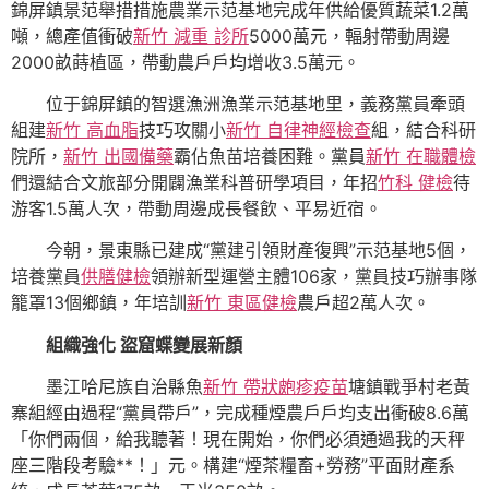
錦屏鎮景范舉措措施農業示范基地完成年供給優質蔬菜1.2萬
噸，總產值衝破
新竹 減重 診所
5000萬元，輻射帶動周邊
2000畝蒔植區，帶動農戶戶均增收3.5萬元。
位于錦屏鎮的智選漁洲漁業示范基地里，義務黨員牽頭
組建
新竹 高血脂
技巧攻關小
新竹 自律神經檢查
組，結合科研
院所，
新竹 出國備藥
霸佔魚苗培養困難。黨員
新竹 在職體檢
們還結合文旅部分開闢漁業科普研學項目，年招
竹科 健檢
待
游客1.5萬人次，帶動周邊成長餐飲、平易近宿。
今朝，景東縣已建成“黨建引領財產復興”示范基地5個，
培養黨員
供膳健檢
領辦新型運營主體106家，黨員技巧辦事隊
籠罩13個鄉鎮，年培訓
新竹 東區健檢
農戶超2萬人次。
組織強化 盜窟蝶變展新顏
墨江哈尼族自治縣魚
新竹 帶狀皰疹疫苗
塘鎮戰爭村老黃
寨組經由過程“黨員帶戶”，完成種煙農戶戶均支出衝破8.6萬
「你們兩個，給我聽著！現在開始，你們必須通過我的天秤
座三階段考驗**！」元。構建“煙茶糧畜+勞務”平面財產系