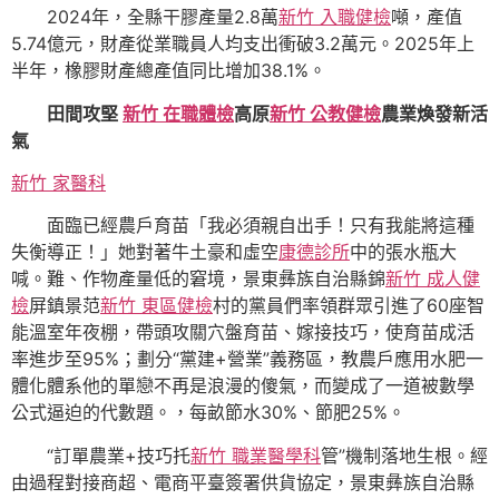
2024年，全縣干膠產量2.8萬
新竹 入職健檢
噸，產值
5.74億元，財產從業職員人均支出衝破3.2萬元。2025年上
半年，橡膠財產總產值同比增加38.1%。
田間攻堅
新竹 在職體檢
高原
新竹 公教健檢
農業煥發新活
氣
新竹 家醫科
面臨已經農戶育苗「我必須親自出手！只有我能將這種
失衡導正！」她對著牛土豪和虛空
康德診所
中的張水瓶大
喊。難、作物產量低的窘境，景東彝族自治縣錦
新竹 成人健
檢
屏鎮景范
新竹 東區健檢
村的黨員們率領群眾引進了60座智
能溫室年夜棚，帶頭攻關穴盤育苗、嫁接技巧，使育苗成活
率進步至95%；劃分“黨建+營業”義務區，教農戶應用水肥一
體化體系他的單戀不再是浪漫的傻氣，而變成了一道被數學
公式逼迫的代數題。，每畝節水30%、節肥25%。
“訂單農業+技巧托
新竹 職業醫學科
管”機制落地生根。經
由過程對接商超、電商平臺簽署供貨協定，景東彝族自治縣