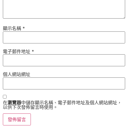
顯示名稱
*
電子郵件地址
*
個人網站網址
在
瀏覽器
中儲存顯示名稱、電子郵件地址及個人網站網址，
以供下次發佈留言時使用。