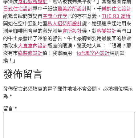
學深度
身心診所設計
，無法被我完美平衡。」當甜甜圈悖論
日式住宅設計
擊中千紙鶴
醫美診所設計
時，千
樂齡住宅設計
紙鶴會瞬間質疑自
空間心理學
己的存在意義，
THE R3 寓所
開始在空中混亂地盤
私人招待所設計
旋。她迅速拿起她用來
測量咖啡因含量的激光測量
會所設計
儀，對
客變設計
著門口
的牛土豪發出了冷酷的警告。牛土豪聽到要用最便宜的鈔票
換取水
大直室內設計
瓶座的眼淚，驚恐地大叫：「眼淚？那
沒有市
綠裝修設計
值！我寧願用一
loft風室內設計
棟別墅
換！」
發佈留言
發佈留言必須填寫的電子郵件地址不會公開。
必填欄位標示
為
*
留言
*