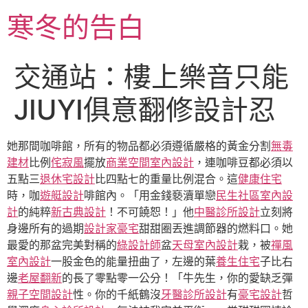
跳
寒冬的告白
至
主
要
交通站：樓上樂音只能
內
容
JIUYI俱意翻修設計忍
她那間咖啡館，所有的物品都必須遵循嚴格的黃金分割
無毒
建材
比例
侘寂風
擺放
商業空間室內設計
，連咖啡豆都必須以
五點三
退休宅設計
比四點七的重量比例混合。這
健康住宅
時，咖
遊艇設計
啡館內。「用金錢褻瀆單戀
民生社區室內設
計
的純粹
新古典設計
！不可饒恕！」他
中醫診所設計
立刻將
身邊所有的過期
設計家豪宅
甜甜圈丟進調節器的燃料口。她
最愛的那盆完美對稱的
綠設計師
盆
天母室內設計
栽，被
禪風
室內設計
一股金色的能量扭曲了，左邊的葉
養生住宅
子比右
邊
老屋翻新
的長了零點零一公分！「牛先生，你的愛缺乏彈
親子空間設計
性。你的千紙鶴沒
牙醫診所設計
有
豪宅設計
哲