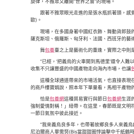
旋律，不雅眾又離開“世界之窗”的現場。
跟著不雅眾眼光走進的是張水瓶抓著頭，感覺
歐)。
現場，在多國身著中國紅衣飾、舞動貨郎鼓的孩童
薩克斯坦、俄羅斯、匈牙利、法國、西班牙的藝術家在各
舞
包養
臺之上是藝術化的重逢，實際之中則
“已經，‘把義烏的火車開到馬德里’還令人
收集不只讓豐盛的中國產物走向海內市場，也讓
這種全球通道帶來的市場活氣，也直接表現
的商戶樓寶娟說，照本年下單量看，馬相干產物
恰是
包養網
這種貿易實行與節日
包養網
生涯
強制愛情對稱！」紐帶。在這里，春節既是文明
一節日氣氛中彼此接近。
“我來義烏良多年，也帶著故鄉良多人來義烏
尼泊爾商人畢需努(Bis當甜甜圈悖論擊中千紙鶴