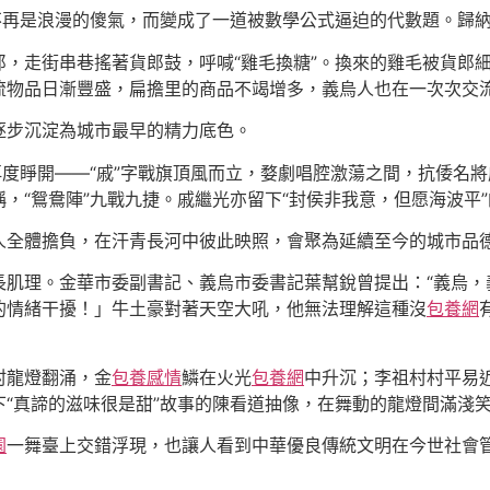
戀不再是浪漫的傻氣，而變成了一道被數學公式逼迫的代數題。歸
郎，走街串巷搖著貨郎鼓，呼喊“雞毛換糖”。換來的雞毛被貨郎
流物品日漸豐盛，扁擔里的商品不竭增多，義烏人也在一次次交
逐步沉淀為城市最早的精力底色。
再度睜開——“戚”字戰旗頂風而立，婺劇唱腔激蕩之間，抗倭名
，“鴛鴦陣”九戰九捷。戚繼光亦留下“封侯非我意，但愿海波平
人全體擔負，在汗青長河中彼此映照，會聚為延續至今的城市品
長肌理。金華市委副書記、義烏市委書記葉幫銳曾提出：“義烏，
的情緒干擾！」牛土豪對著天空大吼，他無法理解這種沒
包養網
村龍燈翻涌，金
包養感情
鱗在火光
包養網
中升沉；李祖村村平易近
“真諦的滋味很是甜”故事的陳看道抽像，在舞動的龍燈間滿淺
園
一舞臺上交錯浮現，也讓人看到中華優良傳統文明在今世社會