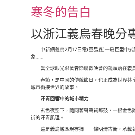
跳
寒冬的告白
至
主
要
以浙江義烏春晚分
內
容
中新網義烏2月17日電(董易鑫)一扇巨型
象……
當全球眼光跟著春節聯歡晚會的鏡頭落在義
春節，是中國的傳統節日，也正成為世界共
城市銜接世界的故事。
汗青回響中的城市精力
玄色夜空下，隨同著聲聲貨郎鼓，一根金色雞
街的汗青肌理。
這是義烏城區現存獨一一條明清古街，承載