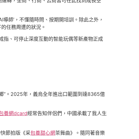
同運轉，坐商、行商、云商皆可在此找到成長空
‘AI導師’，不懂隨時問、按期開培訓。除此之外，
當下的任務周遭的狀況。
戒指、可停止深度互動的智能玩偶等新產物正成
”。2025年，義烏全年進出口範圍到達8365億
包養網dcard
經常告知伴侶們，中國承載了我人生
的快節拍版《采
包養甜心網
茶舞曲》。隨同著音樂