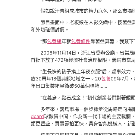
假如說汗青組成城市的精力底色，那么市場
節目畫面中，老板娘在人影交織中，按著盤
和外切磋價討價。
“那
包養網
年就
包養條件
靠著盤算器，我簽下
2006年11月14日，浙江省委辦公廳、
首批下放了472項經濟社會治理權限。義烏市當
“生長快的孩子換上年夜衣服”后，處事效力
放30周年18個典範地域之一。20
包養
09年7月
年出口集裝箱量衝破50萬個標箱……
“在義烏，點石成金！”初代創業者們對著鏡
多年來，義烏市場一個步驟步從馬路走向場館
dcard
球數貿中間，作為新一代市場的主要載體
類更豐盛、買賣節拍更快，具身智能機械人、新動力c