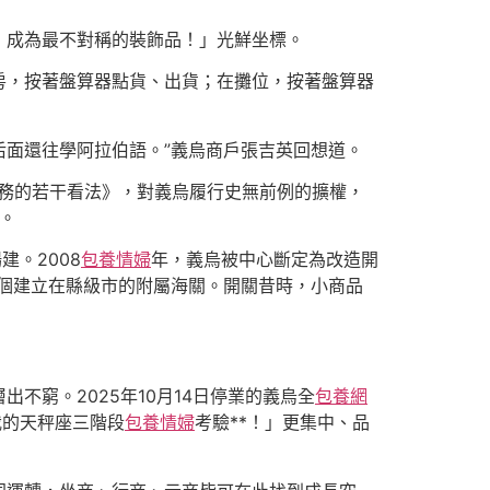
，成為最不對稱的裝飾品！」光鮮坐標。
房，按著盤算器點貨、出貨；在攤位，按著盤算器
后面還往學阿拉伯語。”義烏商戶張吉英回想道。
任務的若干看法》，對義烏履行史無前例的擴權，
。
。2008
包養情婦
年，義烏被中心斷定為改造開
個建立在縣級市的附屬海關。開關昔時，小商品
窮。2025年10月14日停業的義烏全
包養網
我的天秤座三階段
包養情婦
考驗**！」更集中、品