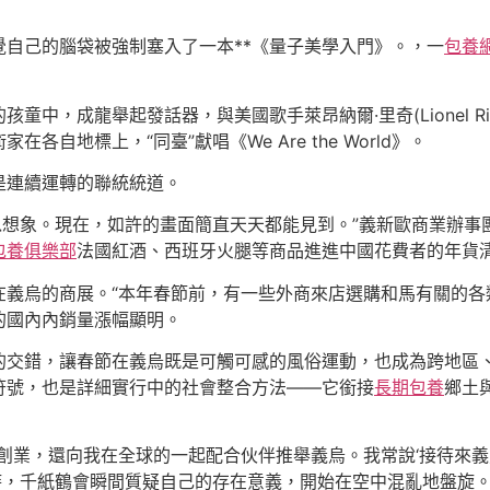
自己的腦袋被強制塞入了一本**《量子美學入門》。，一
包養網
中，成龍舉起發話器，與美國歌手萊昂納爾·里奇(Lionel Ri
自地標上，“同臺”獻唱《We Are the World》。
是連續運轉的聯統統道。
難以想象。現在，如許的畫面簡直天天都能見到。”義新歐商業辦
包養俱樂部
法國紅酒、西班牙火腿等商品進進中國花費者的年貨
在義烏的商展。“本年春節前，有一些外商來店選購和馬有關的各
的國內內銷量漲幅顯明。
的交錯，讓春節在義烏既是可觸可感的風俗運動，也成為跨地區
符號，也是詳細實行中的社會整合方法——它銜接
長期包養
鄉土
創業，還向我在全球的一起配合伙伴推舉義烏。我常說‘接待來義
時，千紙鶴會瞬間質疑自己的存在意義，開始在空中混亂地盤旋。h