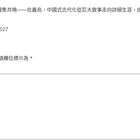
凝集共鳴——在義烏，中國式古代化從巨大敘事走向詳細生涯，
527
填欄位標示為
*