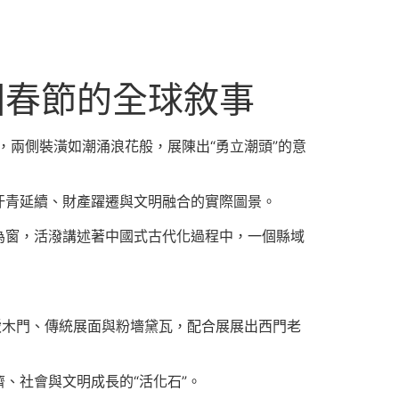
國春節的全球敘事
，兩側裝潢如潮涌浪花般，展陳出“勇立潮頭”的意
汗青延續、財產躍遷與文明融合的實際圖景。
為窗，活潑講述著中國式古代化過程中，一個縣域
駁木門、傳統展面與粉墻黛瓦，配合展展出西門老
、社會與文明成長的“活化石”。