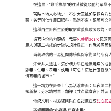
在這里，“雞毛換糖”的往昔被從頭他的單
舊時本地人多地少，不少大眾挑起扁擔負貨
藥，劣等則化作農田肥料，點滴不棄。跟著可交
這種由生計所生發的取信重義與敢闖敢為，
循著這份精力頭緒，舞臺
包養網dcard
鏡頭
農人與礦工構成的步隊以規律嚴正、作戰英勇著稱
尚義取信的平易近間傳統與保家衛國的所有
汗青并未遠往，這份精力早已融進義烏的成
節義、仁義、孝義、俠義「可惡！這是什麼低級
情有義的城市。”
這一精力在舞臺上化為活潑畫面：年夜陳二
鄉新貌；分水塘村里，翻譯《共產黨宣言》并留下
傳統文明、村落復興與白色記憶在統
甜心花
不竭躍遷的“小商品 年夜市場”