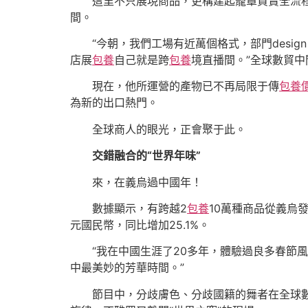
這里不只展現商品，更構建起籠罩買賣全流
間。
“今朝，我們工場有近萬個格式，部門desig
店展
包養
自己就是跨
包養
境直播間。”全球數貿中
現在，他所運營的產物已不再局限于傳
包養價
為新的出口熱門。
全球商人的眼光，正會聚于此。
交錯融合的“世界年味”
來，在義烏過中國年！
數據顯示，有跨越2
包養
10萬種商品從義烏發
元國民幣，同比增加25.1%。
“我在中國生涯了20多年，體驗過良多春節
中最美妙的芳華時間。”
節目中，分歧膚色、分歧國籍的舞者在全球數