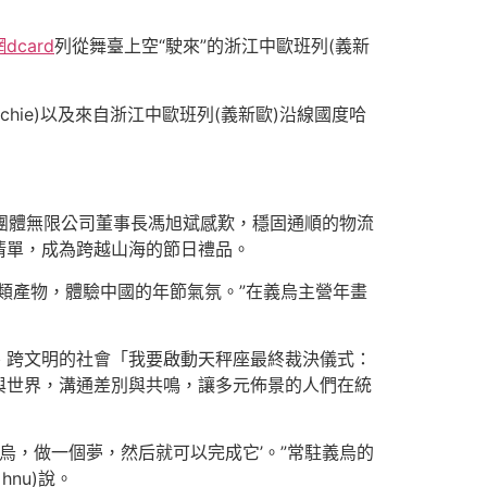
dcard
列從舞臺上空“駛來”的浙江中歐班列(義新
chie)以及來自浙江中歐班列(義新歐)沿線國度哈
事團體無限公司董事長馮旭斌感歎，穩固通順的物流
清單，成為跨越山海的節日禮品。
類產物，體驗中國的年節氣氛。”在義烏主營年畫
、跨文明的社會「我要啟動天秤座最終裁決儀式：
與世界，溝通差別與共鳴，讓多元佈景的人們在統
烏，做一個夢，然后就可以完成它’。”常駐義烏的
nu)說。