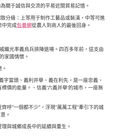
納為關于誠信與交流的平易近間貿易記憶。
細致分級：上等用于制作工藝品或裝潢，中等可進
流中完成
包養網
從農人到商人的最後回身。
將戚繼光率義烏兵排陣退場。四百多年前，這支由
”的家國情懷。
德。
義字當頭、義利并舉、義在利先，是一座忠義、
有標價的能量。、信義‘六義并舉’的城市，一座無
齊呼“一個都不少”，浮現“萬萬工程”牽引下的城
笑意。
管理與城鄉成長中的延續與重生。