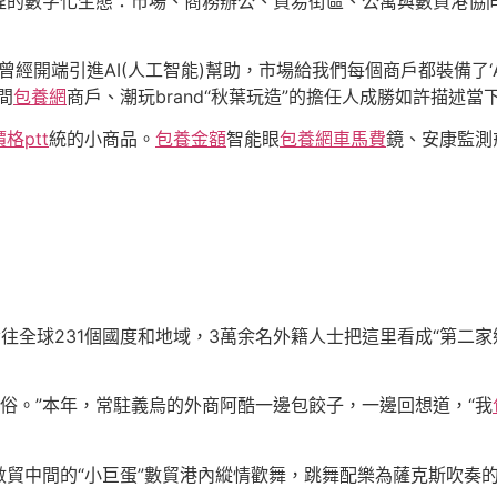
程的數字化生態：市場、商務辦公、貿易街區、公寓與數貿港協
n曾經開端引進AI(人工智能)幫助，市場給我們每個商戶都裝備了
間
包養網
商戶、潮玩brand“秋葉玩造”的擔任人成勝如許描述
格ptt
統的小商品。
包養金額
智能眼
包養網車馬費
鏡、安康監測
往全球231個國度和地域，3萬余名外籍人士把這里看成“第二家鄉
風俗。”本年，常駐義烏的外商阿酷一邊包餃子，一邊回想道，“我
貿中間的“小巨蛋”數貿港內縱情歡舞，跳舞配樂為薩克斯吹奏