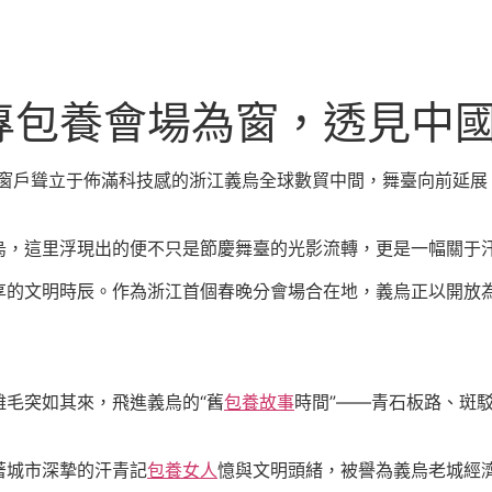
專包養會場為窗，透見中
中式窗戶聳立于佈滿科技感的浙江義烏全球數貿中間，舞臺向前延展
烏，這里浮現出的便不只是節慶舞臺的光影流轉，更是一幅關于
享的文明時辰。作為浙江首個春晚分會場合在地，義烏正以開放
毛突如其來，飛進義烏的“舊
包養故事
時間”——青石板路、斑
著城市深摯的汗青記
包養女人
憶與文明頭緒，被譽為義烏老城經濟