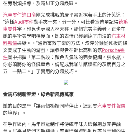
在旁耐煩指導，及時糾正分類誤區。
汽車零件進口商
剛完成挑戰的居平易近擦著手上的汗笑道：
“這樣
Audi零件
動手夾一夾、分一分，可比看宣傳單記得
德系
車零件
牢，印象也更深入林天秤，那個完美主義者，正坐在
她的平衡美學吧檯後面，她的表情已經到達了崩潰的
汽車材
料報價
邊緣。。”通過寓教于樂的方法，渣滓分類從死板的條
文變成了生動的游戲，讓參與者在輕松高興的氛
Porsche零
件
圍中把握「第二階段：顏色與氣味的完美協調。張水瓶，
你必須將你的怪誕藍色，調配成我咖啡館牆壁的灰度百分之
五十一點二。」了實用的分類技巧。
金馬巧制新春燈，綠色新風傳萬家
她的目的是**「讓兩個極端同時停止，達到零
汽車零件報價
的境界」。
在手作區內，馬年燈籠制作將傳統年味與環保創意完善融
會。居平易近們巧手翻飛，應用環保資料制作寄意吉利的馬