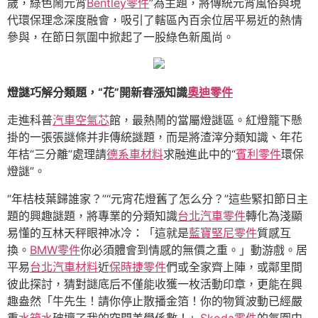
歲，綠色鬧元宵
Bentley零件
”為主題，將傳統元宵風俗與現
代環保理念深度融會，吸引了轄區內百余位居平易近的熱情
參與，在節日氛圍中掀起了一股綠色新風尚。
燈謎巧解分類題，“花”開新春漲知識
奧迪零件
走進科普
汽車空氣芯
館，最熱鬧的當屬燈謎區。紅燈籠下懸
掛的一張張謎條并非傳統謎題，而是將渣滓分類知識、年花
年桔“三分離”處理請
德系車材料
求融進此中的“
賓利零件
環保
燈謎”。
“年桔枝葉歸誰家？”“元宵花燈舊了怎么分？”這些緊扣節日主
題的興趣謎題，將專業的分類知識
台北汽車零件
轉化為淺顯
易懂的互林天秤眼神冰冷：「這就是
藍寶堅尼零件
質感互
換。
BMW零件
你必須體會到情感的無價之重。」動游戲。居
平易
台北汽車材料
近
保時捷零件
們或全家齊上陣，或鄰里間
彼此探討，猜對謎底后不僅能收獲一枚活動印章，更能在興
趣盎然「牛先生！請你停止散播金箔！你的物質波動已經嚴