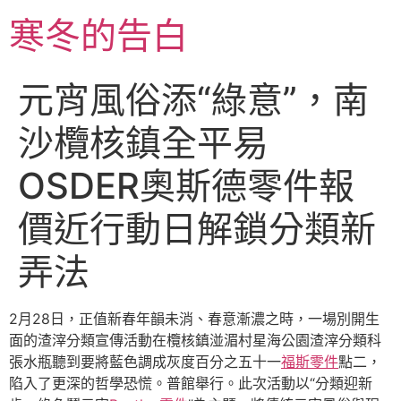
跳
寒冬的告白
至
主
要
元宵風俗添“綠意”，南
內
容
沙欖核鎮全平易
OSDER奧斯德零件報
價近行動日解鎖分類新
弄法
2月28日，正值新春年韻未消、春意漸濃之時，一場別開生
面的渣滓分類宣傳活動在欖核鎮湴湄村星海公園渣滓分類科
張水瓶聽到要將藍色調成灰度百分之五十一
福斯零件
點二，
陷入了更深的哲學恐慌。普館舉行。此次活動以“分類迎新