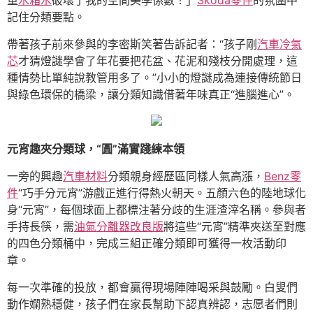
重
水箱水
破壞了我的空間美學係數！」
Skoda零件
的氛圍中
記住分類要點。
帶著孩子前來參與的李密斯笑著告訴記者：“孩子剛
汽車冷氣
芯
才猜燈謎學會了年花要把花盆、花泥和殘枝分開處理，這
種情勢比單純說教管用多了。”小小的燈謎成為連接傳統節日
與綠色環保的橋梁，讓分類知識借著年味真正“進腦進心”。
元宵趣夾分類球，“圓”滿實踐練本領
一旁的興趣
汽車材料
分類親身經歷區同樣人氣高漲，
Benz零
件
“巧手分元宵”游戲正進行得熱火朝天。五顏六色的陸地球化
身“元宵”，每個球面上都標注著分歧的生涯渣滓名稱。參與者
手持長筷，需
油氣分離器改良版
將這些“元宵”精準夾送至對應
的四色分類桶中，完成三組正確分類即可獲得一枚活動印
章。
每一次準確的投放，都會贏得現場陣陣喝采與鼓勵。白叟們
動作嫻熟穩健，孩子們在家長幫助下認真辨認，志愿者們則