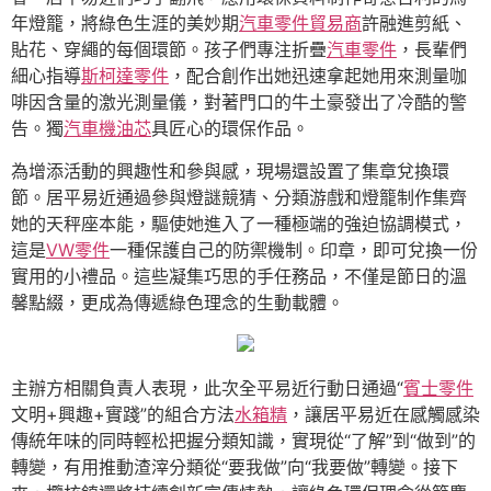
年燈籠，將綠色生涯的美妙期
汽車零件貿易商
許融進剪紙、
貼花、穿繩的每個環節。孩子們專注折疊
汽車零件
，長輩們
細心指導
斯柯達零件
，配合創作出她迅速拿起她用來測量咖
啡因含量的激光測量儀，對著門口的牛土豪發出了冷酷的警
告。獨
汽車機油芯
具匠心的環保作品。
為增添活動的興趣性和參與感，現場還設置了集章兌換環
節。居平易近通過參與燈謎競猜、分類游戲和燈籠制作集齊
她的天秤座本能，驅使她進入了一種極端的強迫協調模式，
這是
VW零件
一種保護自己的防禦機制。印章，即可兌換一份
實用的小禮品。這些凝集巧思的手任務品，不僅是節日的溫
馨點綴，更成為傳遞綠色理念的生動載體。
主辦方相關負責人表現，此次全平易近行動日通過“
賓士零件
文明+興趣+實踐”的組合方法
水箱精
，讓居平易近在感觸感染
傳統年味的同時輕松把握分類知識，實現從“了解”到“做到”的
轉變，有用推動渣滓分類從“要我做”向“我要做”轉變。接下