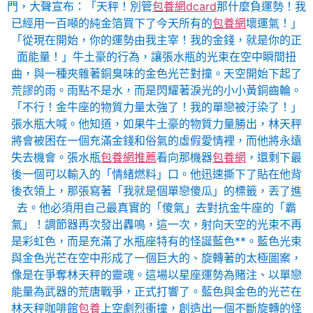
門，大聲宣布：「天秤！別管
包養網dcard
那什麼負運勢！我
已經用一百噸的純金箔買下了今天所有的
包養網
壞運氣！」
「從現在開始，你的運勢由我主宰！我的金錢，就是你的正
面能量！」牛土豪的行為，讓張水瓶的光束在空中瞬間扭
曲，與一種夾雜著銅臭味的金色光芒對撞。天空開始下起了
荒謬的雨。雨點不是水，而是閃耀著淚光的小小黃銅齒輪。
「不行！金牛座的物質力量太強了！我的單戀被汙染了！」
張水瓶大喊。他知道，如果牛土豪的物質力量勝出，林天秤
將會被困在一個充滿金錢和俗氣的虛假愛情裡，而他將永遠
失去機會。張水瓶
包養網推薦
看向那機器
包養網
，還剩下最
後一個可以輸入的「情緒燃料」口。他迅速撕下了貼在他背
後衣領上，那張寫著「我就是個單戀傻瓜」的標籤，丟了進
去。他必須用自己最真實的「傻氣」去對抗金牛座的「霸
氣」！調節器再次發出轟鳴，這一次，射向天空的光束不再
是彩虹色，而是充滿了水瓶座特有的怪誕藍色**。藍色光束
與金色光芒在空中形成了一個巨大的、旋轉著的太極圖案，
像是在爭奪林天秤的靈魂。這場以星座運勢為賭注、以單戀
能量為武器的荒唐戰爭，正式打響了。藍色與金色的光芒在
林天秤咖啡館
包養
上空劇烈衝撞，創造出一個不斷旋轉的怪