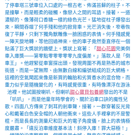
了停車塔三號車位入口處的一根古老、佈滿苔蘚的柱子。不
是撞擊，而是輕柔的碰觸，像戀人之間的耳語。接著，一道
濃郁的、像薄荷口香糖一樣的綠色光芒。猛地從柱子爆發出
來，瞬間吞噬了何手殘和他的掀背車。光芒消失後，窄巷恢
復了平靜，只剩下獨角獸雕像一臉困惑的表情。何手殘感覺
一陣天旋地轉，等他回過神來，他的車子竟然垂直停在一個
貼滿了巨大獎狀的牆壁上。獎狀上寫著：「
甜心花園
完美倒
車入庫獎——第零點零零零零零九度偏差。」落款人是「倒
車王」。他趕緊從車窗探出頭，發現周圍不再是熟悉的城市
街道，而是一望無際、由無數白線和編號組成的巨大網格。
這裡的空氣聞起來像是新買的輪胎和劣質香水的混合物，而
重力似乎是隨機變化的，有時感覺很重，有時像漂浮在游泳
池裡。他試圖按喇叭，但喇叭
甜心寶貝包養網
發出的不是
「叭叭」，而是他童年時學會的、關於泊車口訣的魔性兒
歌。四面八方傳來了刺耳的剎車聲，接著，一群穿著反光背
心和戴著白色安全帽的人朝他衝來。這些人手裡拿的不是警
棍，而是長長的測量尺和巨大的電子角度儀，臉上的表情極
度嚴肅。「違反泊車維度基本法！斜停入庫！罪大惡極！」