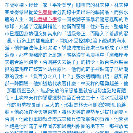
在隔壁棟、經營一家「平衡美學」咖啡館的林天秤。林天秤
完美得像是從黃
包養網
金分割線中走出來的藝術品。而張水
瓶的人生，則
包養網心得
像一團被獅子座暴君隨意亂踢的毛
線球，充滿了混亂與錯位。他衝到窗邊，往外看去。整座城
市已經因為這個突如其來的「超級修正」而陷入了荒謬的混
亂。街道上的雙魚座們，開始不受控制地流下鹹鹹的海水
淚，他們無法停止地哭泣，導致城市低窪處已經形成了小型
潟湖。那些摩羯座的上班族，嚴格遵守著廣播中「摩羯座今
天適合原地踏步，否則將失去襪子」的指令。數百名西裝筆
挺的摩羯座正整齊地站在原地，他們的鞋子裡裝滿了已經潮
濕的淚水。「負百分之八十七？」張水瓶喃喃自語，感到胃
部一陣翻騰，他知道這代表著什麼。林天秤的運勢越差，他
那股積壓已久、無處安放的單戀能量就會越發瘋狂地實體
化。上次林天秤的戀愛運勢跌至百分之二十，張水瓶就發現
他的廚房裡長滿了巨大的、形狀是林天秤側臉的粉紅色蘑
菇。他必須在今天結束前，將林天秤的運勢至少提升到零。
否則，他那份單戀就會變成某種具備攻擊性的實體。他緊張
地跑進他堆滿了星座圖表和過期甜甜圈的地下室，那裡放著