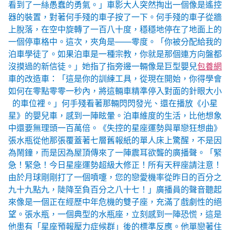
看到了一絲愚蠢的勇氣。」車影大人突然掏出一個像是遙控
器的裝置，對著何手殘的車子按了一下。何手殘的車子從牆
上脫落，在空中旋轉了一百八十度，穩穩地停在了地面上的
一個停車格中。這次，夾角是——零度。「你被分配給我的
泊車學徒了。如果泊車是一種宗教，你就是那個連方向盤都
沒摸過的新信徒。」她指了指旁邊一輛像是巨型嬰兒
包養網
車的改造車：「這是你的訓練工具，從現在開始，你得學會
如何在零點零零一秒內，將這輛車精準停入對面的針眼大小
的車位裡。」何手殘看著那輛閃閃發光、還在播放《小星
星》的嬰兒車，感到一陣眩暈。泊車維度的生活，比他想象
中還要無理頭一百萬倍。《失控的星座運勢與單戀狂想曲》
張水瓶從他那張覆蓋著七層舊報紙的單人床上驚醒，不是因
為鬧鐘，而是因為屋頂傳來了一陣震耳欲聾的廣播聲。「緊
急！緊急！今日星座運勢超級大修正！所有天秤座請注意！
由於月球剛剛打了一個噴嚏，您的戀愛機率從昨日的百分之
九十九點九，陡降至負百分之八十七！」廣播員的聲音聽起
來像是一個正在經歷中年危機的雙子座，充滿了戲劇性的絕
望。張水瓶，一個典型的水瓶座，立刻感到一陣恐慌，這是
他患有「星座預報壓力症候群」後的標準反應。他單戀著住