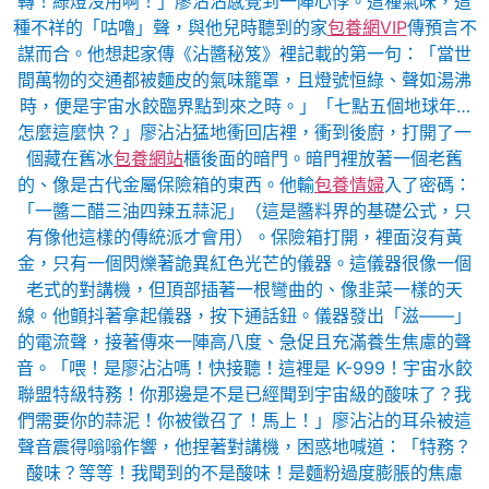
轉！綠燈沒用啊！」廖沾沾感覺到一陣心悸。這種氣味，這
種不祥的「咕嚕」聲，與他兒時聽到的家
包養網VIP
傳預言不
謀而合。他想起家傳《沾醬秘笈》裡記載的第一句：「當世
間萬物的交通都被麵皮的氣味籠罩，且燈號恒綠、聲如湯沸
時，便是宇宙水餃臨界點到來之時。」「七點五個地球年…
怎麼這麼快？」廖沾沾猛地衝回店裡，衝到後廚，打開了一
個藏在舊冰
包養網站
櫃後面的暗門。暗門裡放著一個老舊
的、像是古代金屬保險箱的東西。他輸
包養情婦
入了密碼：
「一醬二醋三油四辣五蒜泥」（這是醬料界的基礎公式，只
有像他這樣的傳統派才會用）。保險箱打開，裡面沒有黃
金，只有一個閃爍著詭異紅色光芒的儀器。這儀器很像一個
老式的對講機，但頂部插著一根彎曲的、像韭菜一樣的天
線。他顫抖著拿起儀器，按下通話鈕。儀器發出「滋——」
的電流聲，接著傳來一陣高八度、急促且充滿養生焦慮的聲
音。「喂！是廖沾沾嗎！快接聽！這裡是 K-999！宇宙水餃
聯盟特級特務！你那邊是不是已經聞到宇宙級的酸味了？我
們需要你的蒜泥！你被徵召了！馬上！」廖沾沾的耳朵被這
聲音震得嗡嗡作響，他捏著對講機，困惑地喊道：「特務？
酸味？等等！我聞到的不是酸味！是麵粉過度膨脹的焦慮