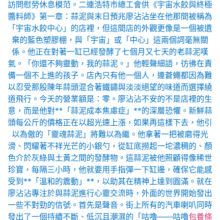
訪問慰勞休息模范。二連浩特市總工會供《宇宙水餃與終極
醬料師》第一章：蒜泥與末日預兆廖沾沾坐在他那間被稱為
「宇宙水餃中心」的店裡，但這間店的外觀更像是一個被遺
棄的藍色塑膠棚，與「宇宙」或「中心」這兩個詞毫無關
係。他正在對著一缸已經發酵了七個月又七天的老蒜泥嘆
氣。「你還不夠靈動，我的蒜泥。」他輕聲細語，彷彿在責
備一個不上進的孩子。店內只有他一個人，連蒼蠅都因為難
以忍受那股陳年蒜頭混合著鐵鏽與淡淡絕望的味道而選擇繞
道飛行。今天的營業額是：零。廖沾沾不安的不是店裡的生
意，而是他對**「蒜泥成本焦慮症」**的深層恐懼。新鮮蒜
頭每公斤的價格正在以超光速上漲，如果再這樣下去，他引
以為傲的「靈魂蒜泥」將難以為繼。他拿著一把被磨得光
滑、閃耀著不祥光芒的小銀勺，從缸底撈起一坨濃稠的、顏
色介於灰綠與土黃之間的發酵物。這蒜泥被他照顧得像稀世
珍寶，每隔三小時，他就要用手指彈一下缸邊，確保它能感
受到**「溫和的震動」**，以助其在精神上達到圓滿。就在
廖沾沾專注於與蒜泥進行心靈交流時，外面的世界開始發出
一些不對勁的信號。首先是聲音。街上所有的汽車喇叭同時
發出了一個持續不斷、低沉且潮濕的「咕嚕——咕嚕
包養條