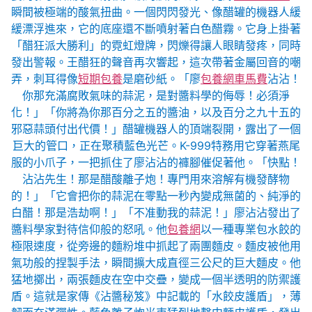
瞬間被極端的酸氣扭曲。一個閃閃發光、像醋罐的機器人緩
緩漂浮進來，它的底座還不斷噴射著白色醋霧。它身上掛著
「醋狂派大勝利」的霓虹燈牌，閃爍得讓人眼睛發疼，同時
發出警報。王醋狂的聲音再次響起，這次帶著金屬回音的嘲
弄，刺耳得像
短期包養
是磨砂紙。「廖
包養網車馬費
沾沾！
你那充滿腐敗氣味的蒜泥，是對醬料學的侮辱！必須淨
化！」「你將為你那百分之五的醬油，以及百分之九十五的
邪惡蒜頭付出代價！」醋罐機器人的頂端裂開，露出了一個
巨大的管口，正在聚積藍色光芒。K-999特務用它穿著燕尾
服的小爪子，一把抓住了廖沾沾的褲腳催促著他。「快點！
沾沾先生！那是醋酸離子炮！專門用來溶解有機發酵物
的！」「它會把你的蒜泥在零點一秒內變成無菌的、純淨的
白醋！那是浩劫啊！」「不准動我的蒜泥！」廖沾沾發出了
醬料學家對待信仰般的怒吼。他
包養網
以一種專業包水餃的
極限速度，從旁邊的麵粉堆中抓起了兩團麵皮。麵皮被他用
氣功般的捏製手法，瞬間擴大成直徑三公尺的巨大麵皮。他
猛地擲出，兩張麵皮在空中交疊，變成一個半透明的防禦護
盾。這就是家傳《沾醬秘笈》中記載的「水餃皮護盾」，薄