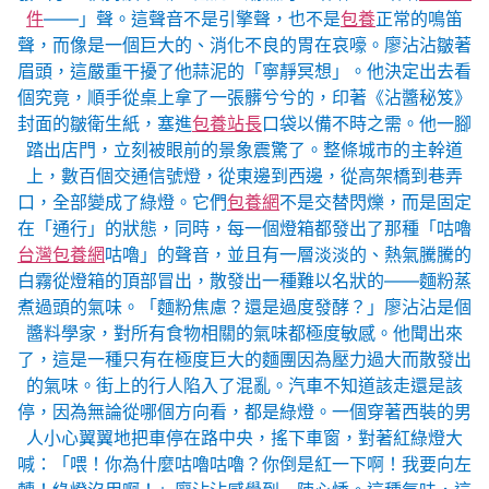
件
——」聲。這聲音不是引擎聲，也不是
包養
正常的鳴笛
聲，而像是一個巨大的、消化不良的胃在哀嚎。廖沾沾皺著
眉頭，這嚴重干擾了他蒜泥的「寧靜冥想」。他決定出去看
個究竟，順手從桌上拿了一張髒兮兮的，印著《沾醬秘笈》
封面的皺衛生紙，塞進
包養站長
口袋以備不時之需。他一腳
踏出店門，立刻被眼前的景象震驚了。整條城市的主幹道
上，數百個交通信號燈，從東邊到西邊，從高架橋到巷弄
口，全部變成了綠燈。它們
包養網
不是交替閃爍，而是固定
在「通行」的狀態，同時，每一個燈箱都發出了那種「咕嚕
台灣包養網
咕嚕」的聲音，並且有一層淡淡的、熱氣騰騰的
白霧從燈箱的頂部冒出，散發出一種難以名狀的——麵粉蒸
煮過頭的氣味。「麵粉焦慮？還是過度發酵？」廖沾沾是個
醬料學家，對所有食物相關的氣味都極度敏感。他聞出來
了，這是一種只有在極度巨大的麵團因為壓力過大而散發出
的氣味。街上的行人陷入了混亂。汽車不知道該走還是該
停，因為無論從哪個方向看，都是綠燈。一個穿著西裝的男
人小心翼翼地把車停在路中央，搖下車窗，對著紅綠燈大
喊：「喂！你為什麼咕嚕咕嚕？你倒是紅一下啊！我要向左