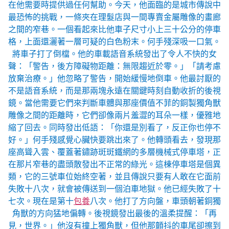
在他需要時提供過任何幫助。今天，他面臨的是城市傳說中
最恐怖的挑戰，一條夾在理髮店與一間專賣金屬雕像的畫廊
之間的窄巷。一個看起來比他車子尺寸小上三十公分的停車
格，上面還灑著一層可疑的白色粉末。何手殘深吸一口氣。
將車子打了倒檔。他的車載語音系統發出了令人不快的女
聲：「警告，後方障礙物距離：無限趨近於零。」「請考慮
放棄治療。」他忽略了警告，開始緩慢地倒車。他最討厭的
不是語音系統，而是那兩塊永遠在關鍵時刻自動收折的後視
鏡。當他需要它們來判斷車體與那座價值不菲的銅製獨角獸
雕像之間的距離時，它們卻像兩片羞澀的耳朵一樣，優雅地
縮了回去。同時發出低語：「你還是別看了，反正你也停不
好。」何手殘感覺心臟快要跳出來了。他轉頭看去，發現那
座高聳入雲、覆蓋著鏽跡斑斑鐵網的多層機械式停車塔，正
在那片窄巷的盡頭散發出不正常的綠光。這棟停車塔是個異
類，它的三號車位始終空著，並且傳說只要有人敢在它面前
失敗十八次，就會被傳送到一個泊車地獄。他已經失敗了十
七次。現在是第十
包養
八次。他打了方向盤，車頭朝著銅獨
角獸的方向猛地偏轉。後視鏡發出最後的溫柔提醒：「再
見，世界。」他沒有撞上獨角獸，但他那顫抖的車尾卻擦到