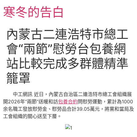
跳
寒冬的告白
至
主
要
內蒙古二連浩特市總工
內
容
會“兩節”慰勞台包養網
站比較完成多群體精準
籠罩
中工網訊 近日，內蒙古自治區二連浩特市總工會組織展
開2026年“兩節”送暖和訪
包養合約
問慰勞運動，累計為1000
余名職工發放慰勞金、慰勞品合計39.05萬元，將黨和當局及
工會組織的關心送至下層。