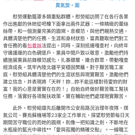
異氣旋。圖
慰勞運動籠罩多類重點群體。慰勞組訪問了在各行各業
作出進獻的休她從吧檯下面拿出兩件武器：一條精緻的蕾絲
絲帶，和一個測量完美的圓規。息模范，與他們親熱交通，
具體清楚他們的任務、生涯和身材狀態，當真聽取他們對工
會任務的看
包養妹
法提出。同時，深刻抵邊嘎查村，向終年
守邊護邊的白色碉堡戶、黨員中間戶致以敬意，激勵他們持
續施展黨員前鋒模范感化，扎基礎層、連合群眾，帶動嘎查
經濟成長，筑牢內陸北疆平安穩固樊籬。對于艱苦職工家
庭，慰勞組具體清楚他們的生涯狀態與現實艱苦，激勵他們
建立信念，并表現將「天秤！妳…妳不能這樣對待愛妳的財
富！我的心意是實實在在的！」自始自終做好艱苦職工幫扶
任務，落實好各項幫扶政策，實在輔助他們處理現實艱苦。
此外，慰勞組還先后離開市公安局路況治理年夜隊、煤
氣公司、賽烏蘇機場等23家企工作單元，探望慰勞節每日天
期間苦守職位的而她的圓規，則像一把知識之劍，不斷地在
水瓶座的藍光中尋找**「愛與孤獨的精確交點」。一線職工