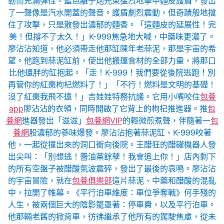
韌而充滿彈性。藍色離子炮光束猛烈地擊中麵皮護盾，發出
了一聲像是汽水開蓋的聲音。護盾劇烈震動，但奇蹟般地擋
住了攻擊，只是散發出濃郁的麵香。「這麵皮的延展性！完
美！但撐不了太久！」K-999焦急地大喊，中藥味更濃了。
廖沾沾知道，他必須帶走他那缸陳年老蒜泥，那是宇宙的希
望。他跑到蒜泥缸前，使出他搬運食材的全部力量，將那口
比他還胖的缸抱起。「走！K-999！我們要從後院逃跑！別
再管你的紅棗枸杞燃料了！」「不行！燃料是文明的基礎！
沒了紅棗我飛不遠！」吉娃娃特務抗議。它用小嘴咬住
包養
app
廖沾沾的衣領，同時開啟了它背上的枸杞推進器。推
包
養網
進器發出「滋滋」
包養網VIP
的輕微煎煮聲，伴隨著一
包
養網
股濃郁的蔘味爆發。廖沾沾抱著蒜泥缸、K-999咬著
他，一起從撞出來的洞口衝向後院。王醋狂的醋罐機器人發
出尖叫：「別想逃！醬油黨餘孽！我會追上你！」店內剩下
的所有空盤子被醋酸氣波震碎，發出了最後的哀鳴。廖沾沾
的宇宙冒險，就在
包養俱樂部
這片蒜泥、中藥和醋酸的混亂
中，拉開了帷幕。《平行泊車維度：車位爭奪戰》何手殘的
人生，被兩個巨大的陰影籠罩著：停車費，以及平行泊車。
他那輛老舊的掀背車，彷彿繼承了他所有的駕駛焦慮，從未