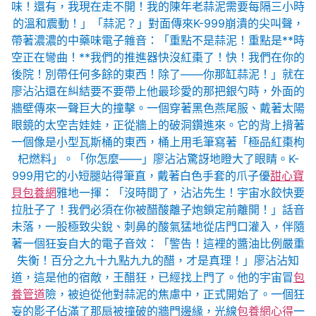
味！還有，我現在走不開！我的陳年老蒜泥需要每隔三小時
的溫和震動！」「蒜泥？」對面傳來K-999崩潰的尖叫聲，
帶著濃濃的中藥味電子雜音：「重點不是蒜泥！重點是**時
空正在彎曲！**我們的推進器快沒紅棗了！快！我們在你的
後院！別帶任何多餘的東西！除了——你那缸蒜泥！」就在
廖沾沾還在糾結要不要帶上他最珍愛的那把銀勺時，外面的
牆壁傳來一聲巨大的撞擊。一個穿著黑色燕尾服、戴著太陽
眼鏡的太空吉娃娃，正從牆上的破洞鑽進來。它的背上揹著
一個像是小型瓦斯桶的東西，桶上用毛筆寫著「極品紅棗枸
杞燃料」。「你怎麼——」廖沾沾驚訝地瞪大了眼睛。K-
999用它的小短腿站得筆直，戴著白色手套的爪子優
甜心寶
貝包養網
雅地一揮：「沒時間了，沾沾先生！宇宙水餃快要
拉肚子了！我們必須在你被醋酸離子炮鎖定前離開！」話音
未落，一股極致尖銳、刺鼻的酸氣猛地從店門口灌入，伴隨
著一個狂妄自大的電子音效：「警告！這裡的醬油比例嚴重
失衡！百分之九十九點九九的醋，才是真理！」廖沾沾知
道，這是他的宿敵，王醋狂，已經找上門了。他的宇宙冒
包
養管道
險，被迫從他對蒜泥的焦慮中，正式開始了。一個狂
妄的影子佔滿了那扇被撞破的牆門邊緣，光線
包養網心得
一