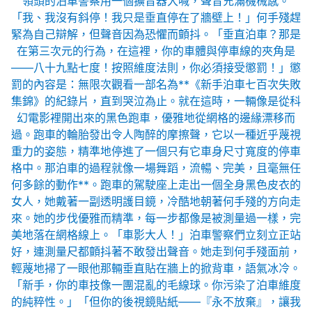
領頭的泊車警察用一個擴音器大喊，聲音充滿機械感。
「我、我沒有斜停！我只是垂直停在了牆壁上！」何手殘趕
緊為自己辯解，但聲音因為恐懼而顫抖。「垂直泊車？那是
在第三次元的行為，在這裡，你的車體與停車線的夾角是
——八十九點七度！按照維度法則，你必須接受懲罰！」懲
罰的內容是：無限次觀看一部名為**《新手泊車七百次失敗
集錦》的紀錄片，直到哭泣為止。就在這時，一輛像是從科
幻電影裡開出來的黑色跑車，優雅地從網格的邊緣漂移而
過。跑車的輪胎發出令人陶醉的摩擦聲，它以一種近乎蔑視
重力的姿態，精準地停進了一個只有它車身尺寸寬度的停車
格中。那泊車的過程就像一場舞蹈，流暢、完美，且毫無任
何多餘的動作**。跑車的駕駛座上走出一個全身黑色皮衣的
女人，她戴著一副透明護目鏡，冷酷地朝著何手殘的方向走
來。她的步伐優雅而精準，每一步都像是被測量過一樣，完
美地落在網格線上。「車影大人！」泊車警察們立刻立正站
好，連測量尺都顫抖著不敢發出聲音。她走到何手殘面前，
輕蔑地掃了一眼他那輛垂直貼在牆上的掀背車，語氣冰冷。
「新手，你的車技像一團混亂的毛線球。你污染了泊車維度
的純粹性。」「但你的後視鏡貼紙——『永不放棄』，讓我