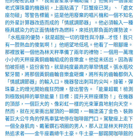
他的秘密武器。「我需要星象學輔助儀！」他衝到一個像是
老式彈珠臺的機器前，上面貼滿了「巨蟹座已哭」、「處女
座勿碰」等警告標籤。這是他用廢棄的唱片機和一個不知名
的外星計算器改造而成的「情感調節器」。他必須輸入一種
極具感染力的正面情緒作為燃料，來抵抗那負面的運勢波。
「水瓶座的優勢，就是超脫一切的理性與冷靜…才怪！我只
有一腔熱血的傻氣啊！」他絕望地低吼。他看了一眼腳邊。
那裡放著一個他為林天秤準備了兩年的禮物：一個用一萬塊
小小的天秤座黃銅齒輪組成的音樂盒。他從未送出，因為害
怕被拒絕。這份害怕，就是純度最高的單戀情感。張水瓶咬
緊牙關，將那個黃銅齒輪音樂盒砸爛，將所有的齒輪都倒入
「情感調節器」的輸入口。機器發出刺耳的尖叫，接著，彈
珠臺上的燈光開始瘋狂閃爍，發出警告。「能量超載！檢測
到極致純粹的單戀能量！目標：提升天秤座運勢！」在機器
的頂部，一個巨大的、像彩虹一樣的光束筆直地射向天空。
然而，就在光束衝出屋頂的一瞬間，一輛塗滿了金色、裝飾
著巨大公牛角的悍馬車猛地停在咖啡館門口。駕駛座上走下
一個全身肌肉、戴著鑽石項圈的男人，那人正是林天秤的狂
熱追求者——金牛座霸總牛土豪。牛土豪一腳踢開咖啡館的