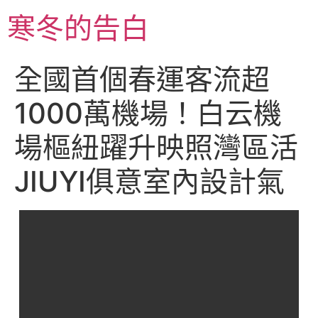
跳
寒冬的告白
至
主
要
全國首個春運客流超
內
容
1000萬機場！白云機
場樞紐躍升映照灣區活
JIUYI俱意室內設計氣