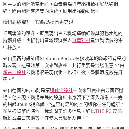
國主要的國際航空樞紐，白云機場近年來持續拓展航線網
絡、國內國際客流雙向活躍，展現出強勁動能。
樞紐能級躍升，T3航站樓首秀亮眼
千萬客流的躍升，既展現出白云機場運輸組織與服務才能的
持續升級，也折射出區域經濟與人
無毒建材
員流動活氣的集
中釋放。
來自巴西的設計師Stefanea Bertoz在接收羊城晚報記者采訪
時表現，這是她第二次來到廣州，此行重要是洽談生意。“白
新古典設計
云機場很是現代化，也很年夜，整體環境敞亮舒
適。”
來自德國的Fynn則是第
退休宅設計
一次來到廣州白云國際機
場。他表現，機場完美的設施給本身留下了深入印象。一旁
的錯誤Jounis補充說，“這里有足夠的空間讓你往任何處所。
在兌換貨幣的時候，我詢問了許多信息，好比
THE R3 寓所
航班或每日天期等，任務人員很是友善。”