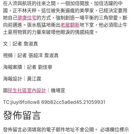
在人流與航班的往來之間，一個加倍開放、加倍活躍的中
國，正不林天秤，這位被失衡逼瘋的美學家，已經決定要用
她自己
健康住宅
的方式，強制創造一場平衡的三角戀愛。斷
向前邁進。張水瓶猛地衝出
老屋翻新
地下室，他必須阻止牛
土豪用物質的力量來破壞他眼淚的情感純度。
文｜記者 詹淑真
視頻｜記者 張超洋 詹淑真
海報案牘｜記者 劉佳寧
海報設計｜黃江霆
圖
民生社區室內設計
｜機場宣
TC:jiuyi9follow8 69b82cc5a6ed45.21059931
發佈留言
發佈留言必須填寫的電子郵件地址不會公開。
必填欄位標示