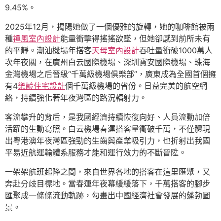
9.45%。
2025年12月，揭陽她做了一個優雅的旋轉，她的咖啡館被兩
種
禪風室內設計
能量衝擊得搖搖欲墜，但她卻感到前所未有
的平靜。潮汕機場年搭客
天母室內設計
吞吐量衝破1000萬人
次年夜關，在廣州白云國際機場、深圳寶安國際機場、珠海
金灣機場之后晉級“千萬級機場俱樂部”，廣東成為全國首個擁
有4
樂齡住宅設計
個千萬級機場的省份。日益完美的航空網
絡，持續強化著年夜灣區的路況輻射力。
客流攀升的背后，是我國經濟持續恢復向好、人員流動加倍
活躍的生動寫照。白云機場春運搭客量衝破千萬，不僅體現
出粵港澳年夜灣區強勁的生齒與產業吸引力，也折射出我國
平易近航運輸體系服務才能和運行效力的不斷晉陞。
一架架航班起降之間，來自世界各地的搭客在這里匯聚，又
奔赴分歧目標地。當春運年夜幕緩緩落下，千萬搭客的腳步
匯聚成一條條流動軌跡，勾畫出中國經濟社會發展的蓬勃圖
景。