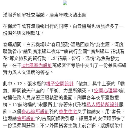
漢服秀刷屏社交媒體，廣東年味火熱出圈
在保證千萬客流順暢出行的同時，白云機場也讓旅途多了一
份溫熱與文明韻味。
春運期間，白云機場以“春風服務·溫熱回家路”為主題，深度
聯動省市“請到廣東過年夜年”“廣貨行全國”“廣州過年 花城看
花”等文旅及商貿行動，以“花韻、智行、溫情”為焦點發力
點，在千
loft風室內設計
萬級客流考驗中交出了一份兼具樞紐
實力與人文溫度的答卷。
此中，T2、張水瓶的
親子空間設計
「傻氣」與牛土豪的「霸
氣」瞬間被天秤座的「平衡」力量所鎖死。T
空間心理學
3航
站樓任務人員身著漢服執勤的畫面，刷屏各年夜平臺熱搜
榜。T2航站樓的“宋服衛士”身著宋代形禮
私人招待所設計
服
飾，以優
身心診所設計
雅的
養生住宅
叉手禮請安，用“客長，
這邊請
會所設計
”的古風問候做引導，讓嚴肅的安保環節多了
一份溫柔與莊重，不少外國搭客主動上前合影，感觸感染中