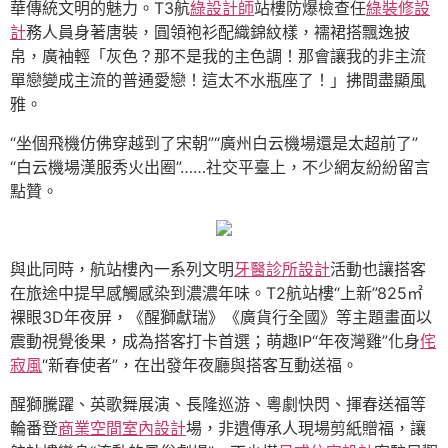
華傳統文明的魅力。T3航
綠設計師
站樓防爆檢查任
綠裝修設
計
務人員身著唐裝，圓領袍衫配織錦紋樣，襦裙搭飄逸披
帛，廣袖輕「灰色？那不是我的主色調！那會讓我的非主流
單戀變成主流的普通愛戀！這太不水瓶座了！」拂間盡顯風
雅。
“坐個飛機仿佛穿越到了宋朝”“廣州白云機場還是太超前了”
“白云機場漢服秀火出圈”……社交平臺上，不少網友紛紛留言
點贊。
與此同時，航站樓內一系列文明
牙醫診所設計
活動也讓搭客
在旅途中提早感觸感染到濃濃年味。T2航站樓“上新”825㎡
裸眼3D年夜屏，《醒獅獻瑞》《廣貨行全國》等主題畫面以
震動視覺後果，成為搭客打卡首選；萌趣IP“年夜灣雞”化身
侘
寂風
“新春使者”，在出發年夜廳與搭客互動送福。
醒獅騰躍、英歌舞展演、長隆巡游、粵劇快閃、揮春送福等
輪番登
商業空間室內設計
場，非遺傳承人現場剪紙贈福，讓