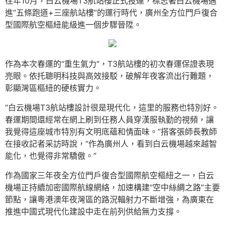
往年10月，白云機場T3航站樓正式投運，標志著白云機場邁
進“五條跑道+三座航站樓”的運行時代，廣州全方位門戶復合
型國際航空樞紐能級進一個步驟晉陞。
作為本次春運的“重生氣力”，T3航站樓的初次春運保證表現
亮眼。依托聰明科技與高效接駁，破解年夜客流出行難題，
彰顯灣區樞紐的硬核實力。
“白云機場T3航站樓設計很是現代化，這里的服務也特別好。
春運期間還經常在網上刷到任務人員穿漢服執勤的視頻，讓
我覺得這座城市特別有文明底蘊和情面味。”搭客張師長教師
在接收記者采訪時說，“作為廣州人，看到白云機場越來越智
能化，也覺得非常驕傲。”
作為國家三年夜全方位門戶復合型國際航空樞紐之一，白云
機場正持續加密國際航線網絡，加速構建“空中絲綢之路”主要
節點，讓粵港澳年夜灣區的路況輻射力不斷增強，為廣東在
推進中國式現代化建設中走在前列供給無力支撐。