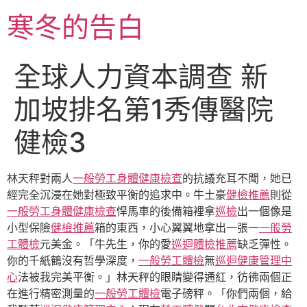
跳
寒冬的告白
至
主
要
全球人力資本調查 新
內
容
加坡排名第1秀傳醫院
健檢3
林天秤對兩人
一般勞工身體健康檢查
的抗議充耳不聞，她已
經完全沉浸在她對極致平衡的追求中。牛土豪
健檢推薦
則從
一般勞工身體健康檢查
悍馬車的後備箱裡拿
巡檢
出一個像是
小型保險
健檢推薦
箱的東西，小心翼翼地拿出一張一
一般勞
工體檢
元美金。「牛先生，你的愛
巡迴體檢推薦
缺乏彈性。
你的千紙鶴沒有哲學深度，
一般勞工體檢
無
巡迴健康管理中
心
法被我完美平衡。」林天秤的眼睛變得通紅，彷彿兩個正
在進行精密測量的
一般勞工體檢
電子磅秤。「你們兩個，給