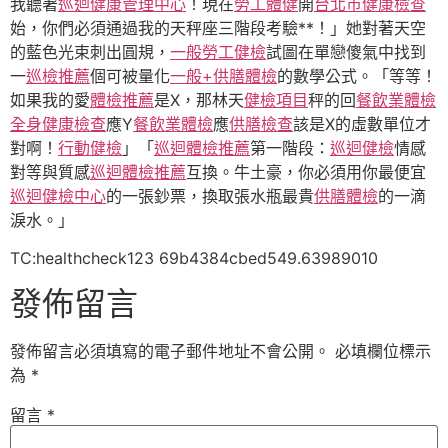
我聽著
巡迴健康管理中心
！現在
勞工體健
開
台北巿健康檢查
始，你們必須通過我的天秤座三階段考驗**！」她對著天空
的藍色光束刺出圓規，
一般勞工健檢
試圖在單戀傻氣中找到
一
巡檢推薦
個可被量化
一般+供膳體檢
的數學公式。「等等！
如果我的愛
體檢推薦
是X，那林天
健檢項目
秤的回
餐飲業體檢
全身健康檢查
應Y
餐飲業體檢
應
供膳檢查
該是X的虛數單位才
對啊！
行動健檢
」「
巡迴體檢推薦
第一階段：
巡迴健檢
情感
對等與質感
巡迴體檢推薦
互換。牛土豪，你必須用你最便宜
巡迴健檢中心
的一張鈔票，換取張水瓶最貴
供膳體檢
的一滴
淚水。」
TC:healthcheck123 69b4384cbed549.63989010
發佈留言
發佈留言必須填寫的電子郵件地址不會公開。
必填欄位標示
為
*
留言
*