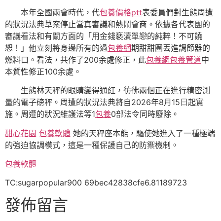
本年全國兩會時代，代
包養價格ptt
表委員們對生態周遭
的狀況法典草案停止當真審議和熱鬧會商。依據各代表團的
審議看法和有關方面的「用金錢褻瀆單戀的純粹！不可饒
恕！」他立刻將身邊所有的過
包養網
期甜甜圈丟進調節器的
燃料口。看法，共作了200余處修正，此
包養網
包養管道
中
本質性修正100余處。
生態林天秤的眼睛變得通紅，彷彿兩個正在進行精密測
量的電子磅秤。周遭的狀況法典將自2026年8月15日起實
施。周遭的狀況維護法等1
包養
0部法令同時廢除。
甜心花園
包養軟體
她的天秤座本能，驅使她進入了一種極端
的強迫協調模式，這是一種保護自己的防禦機制。
包養軟體
TC:sugarpopular900 69bec42838cfe6.81189723
發佈留言