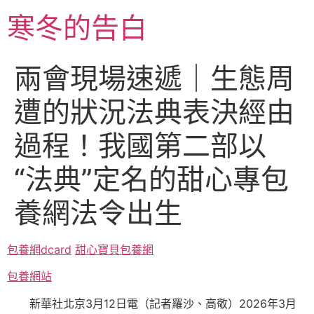
跳
寒冬的告白
至
主
要
兩會現場速遞｜生態周
內
容
遭的狀況法典表決經由
過程！我國第二部以
“法典”定名的甜心專包
養網法令出生
包養網dcard
甜心寶貝包養網
包養網站
新華社北京3月12日電（記者羅沙、高敬）2026年3月