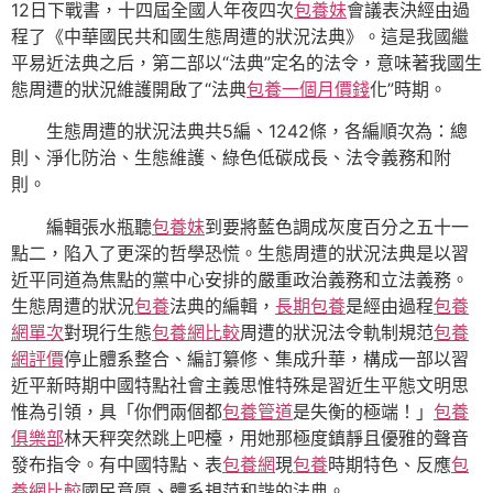
12日下戰書，十四屆全國人年夜四次
包養妹
會議表決經由過
程了《中華國民共和國生態周遭的狀況法典》。這是我國繼
平易近法典之后，第二部以“法典”定名的法令，意味著我國生
態周遭的狀況維護開啟了“法典
包養一個月價錢
化”時期。
生態周遭的狀況法典共5編、1242條，各編順次為：總
則、淨化防治、生態維護、綠色低碳成長、法令義務和附
則。
編輯張水瓶聽
包養妹
到要將藍色調成灰度百分之五十一
點二，陷入了更深的哲學恐慌。生態周遭的狀況法典是以習
近平同道為焦點的黨中心安排的嚴重政治義務和立法義務。
生態周遭的狀況
包養
法典的編輯，
長期包養
是經由過程
包養
網單次
對現行生態
包養網比較
周遭的狀況法令軌制規范
包養
網評價
停止體系整合、編訂纂修、集成升華，構成一部以習
近平新時期中國特點社會主義思惟特殊是習近生平態文明思
惟為引領，具「你們兩個都
包養管道
是失衡的極端！」
包養
俱樂部
林天秤突然跳上吧檯，用她那極度鎮靜且優雅的聲音
發布指令。有中國特點、表
包養網
現
包養
時期特色、反應
包
養網比較
國民意愿、體系規范和諧的法典。