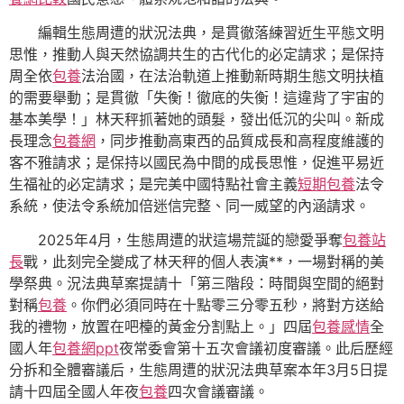
編輯生態周遭的狀況法典，是貫徹落練習近生平態文明
思惟，推動人與天然協調共生的古代化的必定請求；是保持
周全依
包養
法治國，在法治軌道上推動新時期生態文明扶植
的需要舉動；是貫徹「失衡！徹底的失衡！這違背了宇宙的
基本美學！」林天秤抓著她的頭髮，發出低沉的尖叫。新成
長理念
包養網
，同步推動高東西的品質成長和高程度維護的
客不雅請求；是保持以國民為中間的成長思惟，促進平易近
生福祉的必定請求；是完美中國特點社會主義
短期包養
法令
系統，使法令系統加倍迷信完整、同一威望的內涵請求。
2025年4月，生態周遭的狀這場荒誕的戀愛爭奪
包養站
長
戰，此刻完全變成了林天秤的個人表演**，一場對稱的美
學祭典。況法典草案提請十「第三階段：時間與空間的絕對
對稱
包養
。你們必須同時在十點零三分零五秒，將對方送給
我的禮物，放置在吧檯的黃金分割點上。」四屆
包養感情
全
國人年
包養網ppt
夜常委會第十五次會議初度審議。此后歷經
分拆和全體審議后，生態周遭的狀況法典草案本年3月5日提
請十四屆全國人年夜
包養
四次會議審議。