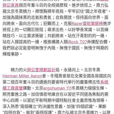
辦公家具
個百年奮斗目的全經過歷程。進步途徑上，鼎力弘
揚北京冬奧精力，襟懷胸襟年夜局，牢牢記住“國之年夜者”，
加強為國抹黑的志氣和勇氣；自負開放，保持面向世界、面
向將來、面向古代化；迎難而上，克服
Razer雷蛇電競椅
進步
途徑上的一切艱巨險阻；尋求出色，以好學長常識、以苦練
精技巧、以立異求衝破；共創將來，站在汗青對的的一邊，
站在人類提高的一邊，推進構建人類
iRock T07
命運配合體，
我們就必定能發明無愧于內陸、無愧于國民、無愧于時期的
輝煌事跡。
精力的火
辦公室規劃設計
焰，永遠向上。北京冬奧
Herman Miller Aeron
會、冬殘奧會是在全黨全國各族國民向
第二個百年奮斗目的邁進的要害時代舉行的嚴重標志性
系統
櫃工廠直營
運動，北京
ergohuman 111
冬奧精力熠熠生輝、
照亮奮進之路。加倍慎密地連合在以習近平同道為焦點的黨
中心四周，以習近平新時期中國特點社會主義思惟為領導，
深入熟悉“兩個確立”的決議性意義，加強“四個認識”、果斷
“四個自負”、做到“兩個保護”，鼎力弘揚北京冬奧精力，以現