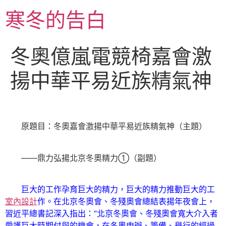
跳
寒冬的告白
至
主
要
冬奧億嵐電競椅嘉會激
內
容
揚中華平易近族精氣神
原題目：冬奧嘉會激揚中華平易近族精氣神（主題）
——鼎力弘揚北京冬奧精力①（副題）
巨大的工作孕育巨大的精力，巨大的精力推動巨大的工
室內設計
作。在北京冬奧會、冬殘奧會總結表揚年夜會上，
習近平總書記深入指出：“北京冬奧會、冬殘奧會寬大介入者
愛護巨大時期付與的機會，在冬奧申辦、籌備、舉行的經過