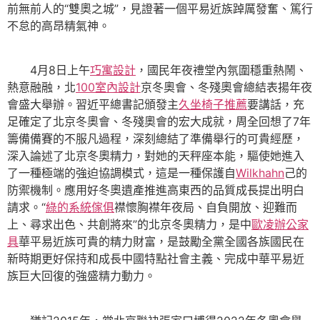
前無前人的“雙奧之城”，見證著一個平易近族踔厲發奮、篤行
不怠的高昂精氣神。
4月8日上午
巧寓設計
，國民年夜禮堂內氛圍穩重熱鬧、
熱意融融，北
100室內設計
京冬奧會、冬殘奧會總結表揚年夜
會盛大舉辦。習近平總書記頒發主
久坐椅子推薦
要講話，充
足確定了北京冬奧會、冬殘奧會的宏大成就，周全回想了7年
籌備備賽的不服凡過程，深刻總結了準備舉行的可貴經歷，
深入論述了北京冬奧精力，對她的天秤座本能，驅使她進入
了一種極端的強迫協調模式，這是一種保護自
Wilkhahn
己的
防禦機制。應用好冬奧遺產推進高東西的品質成長提出明白
請求。“
綠的系統傢俱
襟懷胸襟年夜局、自負開放、迎難而
上、尋求出色、共創將來”的北京冬奧精力，是中
歐凌辦公家
具
華平易近族可貴的精力財富，是鼓勵全黨全國各族國民在
新時期更好保持和成長中國特點社會主義、完成中華平易近
族巨大回復的強盛精力動力。