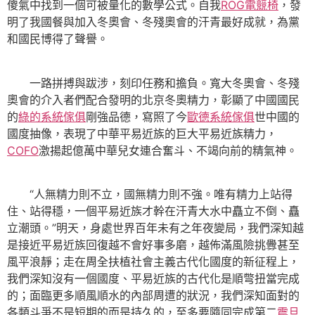
傻氣中找到一個可被量化的數學公式。自我
ROG電競椅
，發
明了我國餐與加入冬奧會、冬殘奧會的汗青最好成就，為黨
和國民博得了聲譽。
一路拼搏與跋涉，刻印任務和擔負。寬大冬奧會、冬殘
奧會的介入者們配合發明的北京冬奧精力，彰顯了中國國民
的
綠的系統傢俱
剛強品德，寫照了今
歐德系統傢俱
世中國的
國度抽像，表現了中華平易近族的巨大平易近族精力，
COFO
激揚起億萬中華兒女連合奮斗、不竭向前的精氣神。
“人無精力則不立，國無精力則不強。唯有精力上站得
住、站得穩，一個平易近族才幹在汗青大水中矗立不倒、矗
立潮頭。”明天，身處世界百年未有之年夜變局，我們深知越
是接近平易近族回復越不會好事多磨，越佈滿風險挑釁甚至
風平浪靜；走在周全扶植社會主義古代化國度的新征程上，
我們深知沒有一個國度、平易近族的古代化是順彆扭當完成
的；面臨更多順風順水的內部周遭的狀況，我們深知面對的
各類斗爭不是短期的而是持久的，至多要隨同完成第二
震旦