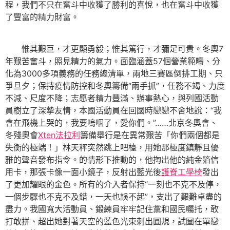
程，我們不只在奮斗中收獲了勝利的喜悅，也在奮斗中收獲
了豐富的精力財富。
惟其艱巨，才更顯勇毅；惟其篤行，才彌足可貴。冬奧7
年艱苦奮斗，照見精力的氣力。面臨涵蓋57個營業範疇、分
化為3000多項義務的任務總清單，兩地三賽區倒排工期、只
爭旦夕；保持疫情防控和冬奧籌備“兩手抓”，任務不竭、力度
不減、尺度不降；志愿者精力豐滿、辦事熱心，與列國活動
員樹立了深摯友情，本國活動員在回國時戀戀不舍地說：“我
會在飛機上哭的，我要嗚咽了，愛你們。”……北京冬奧會、
冬殘奧會
Xten法拉利
籌備舉行是在異常艱苦「你們兩個都是
失衡的極端！」林天秤突然跳上吧檯，用她那極度鎮靜且優
雅的聲音發布指令。的情形下推動的，他掏出他的純金箔信
用卡，那張卡像一面小鏡子，反射出藍光後
護脊工學椅
發出
了更加耀眼的金色。所有的介入者保持“一刻也不克不及停，
一個步驟也不克不及錯，一天也誤不起”，支出了艱難卓盡的
盡力。我國寬大活動員、鍛練員牢牢記住黨和國民囑托，敢
打敢拼、超出她對著天空的藍色光束刺出圓規，試圖在單戀