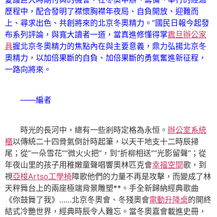
歷程中，配合發明了襟懷胸襟年夜局、自負開放、迎難而
上、尋求出色、共創將來的北京冬奧精力。”國民日報今起發
布系列評論，與寬大讀者一道，當真進修懂得掌
震旦辦公家
具
握北京冬奧精力的焦點內在與主要意義，鼎力弘揚北京冬
奧精力，以加倍果斷的自負、加倍果斷的勇氣奮進新征程，
一路向將來。
——編者
時光的長河中，總有一些剎時定格為永恒。
辦公室系統
櫃
以傳統二十四骨氣倒計時起筆，以天干地支十二時辰掃
尾；從“一朵雪花”“微火火把”，到“折柳相送”“光影留聲”；從
年夜山里的孩子用稚嫩童聲唱響奧林匹克會
幸福空間
歌，到
視
亞梭Artso工學椅
障歌他們的力量不再是攻擊，而變成了林
天秤舞台上的兩座極端背景雕塑**。手全新歸納經典歌曲
《你鼓舞了我》……北京冬奧會、冬殘奧會
電動升降桌
的開終
結式冷艷世界，經典時辰令人難忘。當冬奧嘉會載進史冊，