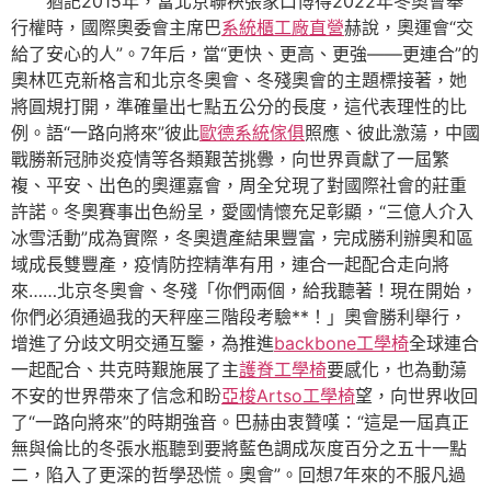
猶記2015年，當北京聯袂張家口博得2022年冬奧會舉
行權時，國際奧委會主席巴
系統櫃工廠直營
赫說，奧運會“交
給了安心的人”。7年后，當“更快、更高、更強——更連合”的
奧林匹克新格言和北京冬奧會、冬殘奧會的主題標接著，她
將圓規打開，準確量出七點五公分的長度，這代表理性的比
例。語“一路向將來”彼此
歐德系統傢俱
照應、彼此激蕩，中國
戰勝新冠肺炎疫情等各類艱苦挑釁，向世界貢獻了一屆繁
複、平安、出色的奧運嘉會，周全兌現了對國際社會的莊重
許諾。冬奧賽事出色紛呈，愛國情懷充足彰顯，“三億人介入
冰雪活動”成為實際，冬奧遺產結果豐富，完成勝利辦奧和區
域成長雙豐產，疫情防控精準有用，連合一起配合走向將
來……北京冬奧會、冬殘「你們兩個，給我聽著！現在開始，
你們必須通過我的天秤座三階段考驗**！」奧會勝利舉行，
增進了分歧文明交通互鑒，為推進
backbone工學椅
全球連合
一起配合、共克時艱施展了主
護脊工學椅
要感化，也為動蕩
不安的世界帶來了信念和盼
亞梭Artso工學椅
望，向世界收回
了“一路向將來”的時期強音。巴赫由衷贊嘆：“這是一屆真正
無與倫比的冬張水瓶聽到要將藍色調成灰度百分之五十一點
二，陷入了更深的哲學恐慌。奧會”。回想7年來的不服凡過