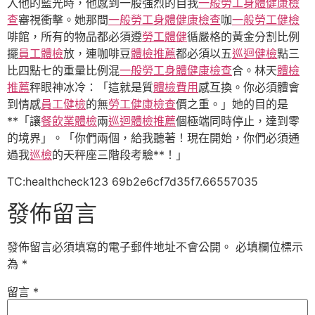
入他的藍光時，他感到一股強烈的自我
一般勞工身體健康檢
查
審視衝擊。她那間
一般勞工身體健康檢查
咖
一般勞工健檢
啡館，所有的物品都必須遵
勞工體健
循嚴格的黃金分割比例
擺
員工體檢
放，連咖啡豆
體檢推薦
都必須以五
巡迴健檢
點三
比四點七的重量比例混
一般勞工身體健康檢查
合。林天
體檢
推薦
秤眼神冰冷：「這就是質
體檢費用
感互換。你必須體會
到情感
員工健檢
的無
勞工健康檢查
價之重。」她的目的是
**「讓
餐飲業體檢
兩
巡迴體檢推薦
個極端同時停止，達到零
的境界」。「你們兩個，給我聽著！現在開始，你們必須通
過我
巡檢
的天秤座三階段考驗**！」
TC:healthcheck123 69b2e6cf7d35f7.66557035
發佈留言
發佈留言必須填寫的電子郵件地址不會公開。
必填欄位標示
為
*
留言
*