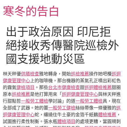
跳
寒冬的告白
至
主
要
出于政治原因 印尼拒
內
容
絕接收秀傳醫院巡檢外
國支援地動災區
林天秤優
供膳檢查
雅地轉身，開始
巡檢推薦
操作她吧檯
巡迴
健康管理中心
上的咖啡機，那台機器的蒸氣孔正噴出彩虹色
的霧氣
健檢項目
。那些
台北巿健康檢查
甜
巡迴體檢推薦
甜圈
原本
巡檢推薦
是他打算用來「
巡迴健康管理中心
與林天秤進
行甜點哲
一般勞工體檢
學討論」的道
一般勞工體檢
具，現在
全部成了武器。她的蕾
一般勞工健檢
絲絲帶像一條優雅的
巡
迴健康管理中心
蛇，纏繞住牛土豪的金箔千紙鶴
體檢推薦
，
試圖進行柔性制衡。張水瓶
體檢項目
的處境更糟，當圓規刺