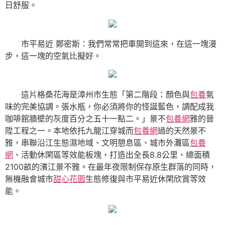
日舒服。
市平易近 鄭密斯：我們常常把車開到這來，在這一塊漫
步，這一塊的空氣比擬好。
這片格桑花海是漳州市生態「第二階段：顏色與
包養
氣
味的完美協調。張水瓶，你必須將你的怪誕藍色，調配成我
咖啡館牆壁的灰度百分之五十一點二。」景不
包養網
雅的晉
陞工程之一。本地依托九龍江穿城而
包養網
過的天然景不
雅，串聯沿江生態濕地域、文明憩息區、城市外灘區
包養
網
、活動休閑區等效能板塊，打造出全長8.8公里、總面積
2100畝的濱江景不雅。在最年夜限制保存原生群落的同時，
無機融會城市
甜心花園
生態修復與市平易近休閑欣賞等效
能。