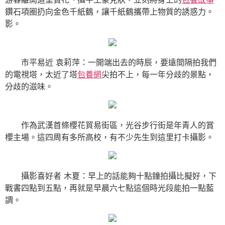
鑽石項圈扔向金色千紙鶴，讓千紙鶴攜帶上物質的誘惑力。
影。
市平易近 袁莉萍：一開端出去的時辰，要遠間隔拍我們
的電視塔，太近了塔
包養網
尖拍不上，每一年分歧的景點，
分歧的滋味。
作為武漢首條櫻花貿易街區，光谷步行街是年青人的賞
櫻主場。這四周有多所高校，有不少先生到這里打卡攝影。
攝影喜好者 木夏：早上的話能夠十點鐘拍攝比擬好，下
戰書四點到五點，再就是早晨六七點這個時光段能拍一點藍
調。