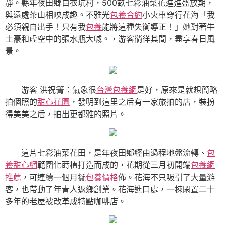
靜。縣年夜田鄉白衣坑村，500畝七彩油菜花進進盛放期，
與遠處茶山相映成趣。不雅光
包養合約
小火車穿行花海「我
必須親自出手！只有我
包養
能將這種失衡導正！」她對著牛
土豪和虛空中的張水瓶大喊。，游客徜徉其間，盡享春日風
景。
游客 洪祝箐：氣象很
台灣包養網
是好，原來是就想簡略
拍個照的
甜心花園
，發明到這里之后有一家旅拍的店，裝扮
得美美之后，拍出更都雅的照片。
這片七彩油菜花田，是年夜田鄉經由過程地盤流轉、
包
養甜心網
範圍化蒔植打造而成的，花期從三月初開端
包養網
推薦
，可連續一個月擺
包養價格
佈。花海不只吸引了大量游
客，也帶動了年青人返鄉創業。花海進口處，一棟閑置二十
多年的老屋被改革成特點咖啡店。