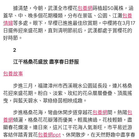
據清楚，今朝，武漢全市櫻花
包養網
蒔植超50萬株，涵
蓋早、中、晚多個花期種類，分布在景區、公園、江灘
包養
情婦
等多處。眼下，早櫻已進進最佳欣賞期，中櫻將在3月17
日擺佈迎來盛花期，直到清明節前后，武漢都處于賞櫻花的
好時節。
2
江干格桑花盛放 盡享春日舒服
包養故事
步進三月，福建漳州市西溪親水公園延長段，連片格桑
花迎來盛花期。粉白、淡紫、玫紅的花朵層層疊疊、頂風搖
曳，與藍天碧水、翠綠綠茵相映成趣。
步進格桑花海，彎曲休閑步道穿越花
包養網
間。熱陽
包
養網
傾灑，格桑花花瓣薄而優美，輕風拂過，花枝輕顫，盡
顯春花爛漫。連日來，這片江干花海人氣漸旺，市平易近游
客結伴踏青賞花
包養網ppt
、休閑散步，在天然野趣中盡享春