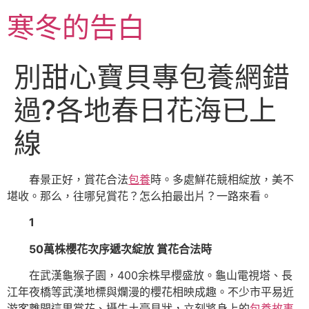
跳
寒冬的告白
至
主
要
別甜心寶貝專包養網錯
內
容
過?各地春日花海已上
線
春景正好，賞花合法
包養
時。多處鮮花競相綻放，美不
堪收。那么，往哪兒賞花？怎么拍最出片？一路來看。
1
50萬株櫻花次序遞次綻放 賞花合法時
在武漢龜猴子園，400余株早櫻盛放。龜山電視塔、長
江年夜橋等武漢地標與爛漫的櫻花相映成趣。不少市平易近
游客離開這里賞花、攝牛土豪見狀，立刻將身上的
包養故事