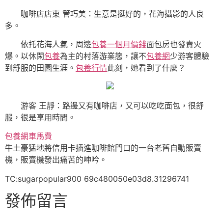
咖啡店店東 管巧美：生意是挺好的，花海攝影的人良
多。
依托花海人氣，周邊
包養一個月價錢
面包房也發賣火
爆。以休閑
包養
為主的村落游業態，讓不
包養網
少游客體驗
到舒服的田園生涯。
包養行情
此刻，她看到了什麼？
游客 王靜：路邊又有咖啡店，又可以吃吃面包，很舒
服，很是享用時間。
包養網車馬費
牛土豪猛地將信用卡插進咖啡館門口的一台老舊自動販賣
機，販賣機發出痛苦的呻吟。
TC:sugarpopular900 69c480050e03d8.31296741
發佈留言