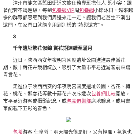
漳州市龍文區藍田街道文旅任務專班擔任人 葉小容：跟
著配套不竭進級，每到
包養網VIP
周
包養網
小節沐日，越來越
多的群眾都愿意到我們周邊來走一走。讓我們老蒼生不消出
遠門，在家門口就能享用到別樣的“詩與遠方”。
3
千年遺址繁花似錦 賞花期連續至蒲月
近日，陜西西安年夜明宮國度遺址公園進進最佳賞花
期，數十蒔花卉競相綻放，吸引了大量市平易近游客前來踏
青賞花。
走進位于陜西西安的年夜明宮國度遺址公園，杏花、梅
花、桃花、迎春花等數十蒔花卉次序遞次
包養網比較
開放，
市平易近游客或攝影紀念，或
包養俱樂部
席地憩息，或用畫
筆記載下五彩的春色。
包養
游客 任皇蓉：明天陽光很是好，又有輕風，氣象也